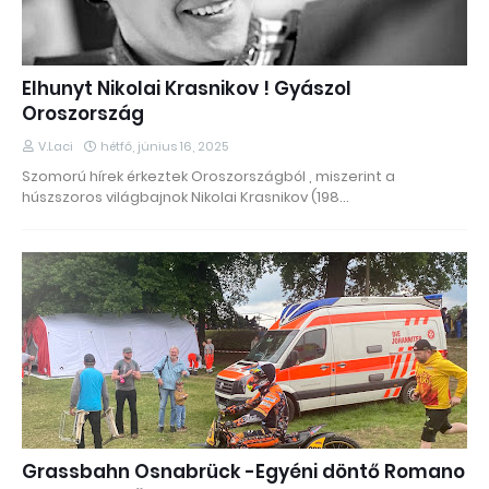
Elhunyt Nikolai Krasnikov ! Gyászol
Oroszország
V.Laci
hétfő, június 16, 2025
Szomorú hírek érkeztek Oroszországból , miszerint a
húszszoros világbajnok Nikolai Krasnikov (198…
Grassbahn Osnabrück -Egyéni döntő Romano