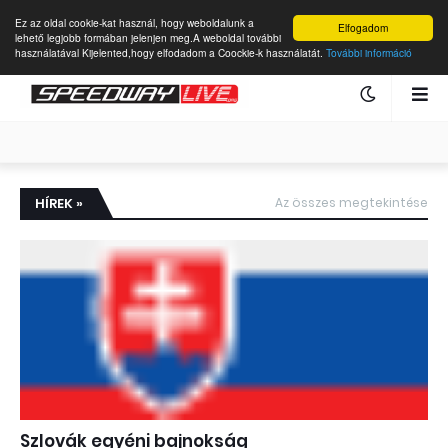
Ez az oldal cookie-kat használ, hogy weboldalunk a
Elfogadom
lehető legjobb formában jelenjen meg.A weboldal további
használatával Kijelented,hogy elfodadom a Coockie-k használatát.
További információ
HÍREK »
Az összes megtekintése
Szlovák egyéni bajnokság