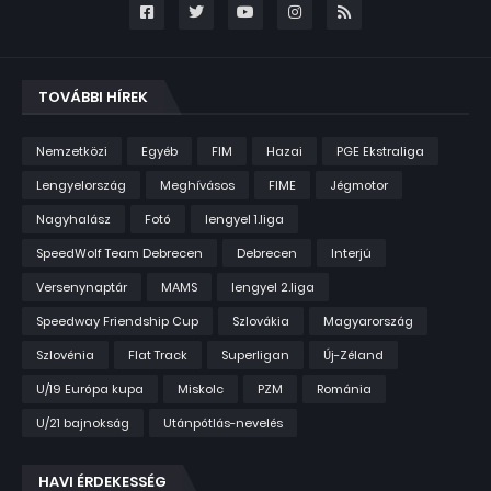
TOVÁBBI HÍREK
Nemzetközi
Egyéb
FIM
Hazai
PGE Ekstraliga
Lengyelország
Meghívásos
FIME
Jégmotor
Nagyhalász
Fotó
lengyel 1.liga
SpeedWolf Team Debrecen
Debrecen
Interjú
Versenynaptár
MAMS
lengyel 2.liga
Speedway Friendship Cup
Szlovákia
Magyarország
Szlovénia
Flat Track
Superligan
Új-Zéland
U/19 Európa kupa
Miskolc
PZM
Románia
U/21 bajnokság
Utánpótlás-nevelés
HAVI ÉRDEKESSÉG