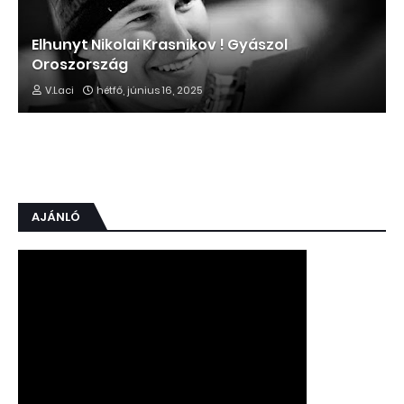
Elhunyt Nikolai Krasnikov ! Gyászol
Oroszország
V.Laci
hétfő, június 16, 2025
AJÁNLÓ