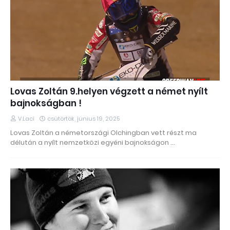
Lovas Zoltán 9.helyen végzett a német nyílt
bajnokságban !
V.Laci
csütörtök, június 19, 2025
Lovas Zoltán a németországi Olchingban vett részt ma
délután a nyílt nemzetközi egyéni bajnokságon …