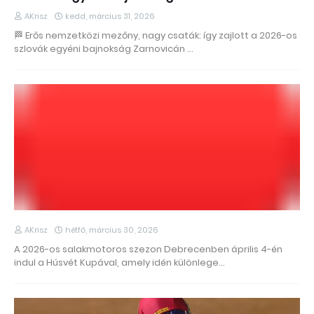
AKrisz
kedd, március 31, 2026
🏁 Erős nemzetközi mezőny, nagy csaták: így zajlott a 2026-os
szlovák egyéni bajnokság Zarnovicán …
AKrisz
hétfő, március 30, 2026
A 2026-os salakmotoros szezon Debrecenben április 4-én
indul a Húsvét Kupával, amely idén különlege…