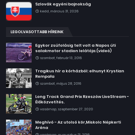
Szlovák egyéni bajnokság
kedd, március 31, 2026
LEGOLVASOTTABB HÍREINK
Egykor zsúfolásig telt volt a Napos úti
salakmotor stadion lelátója.(videó)
szombat, február 13, 2016
Tragikus hír a kórházból: elhunyt Krystian
Rempała
szombat, május 28, 2016
Long Track Grand Prix Rzeszów LiveStream -
Élőközvetítés.
vasárnap, szeptember 27, 2020
Meghívó - Az utolsó kör,Miskolc Népkerti
Aréna
vasárnap, augusztus 21, 2016