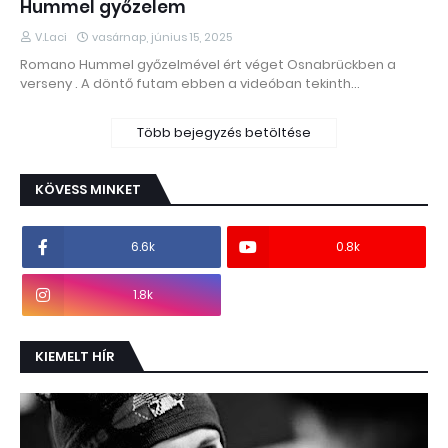
Hummel győzelem
V.Laci
vasárnap, június 15, 2025
Romano Hummel győzelmével ért véget Osnabrückben a
verseny . A döntő futam ebben a videóban tekinth…
Több bejegyzés betöltése
KÖVESS MINKET
6.6k
0.8k
1.8k
KIEMELT HÍR