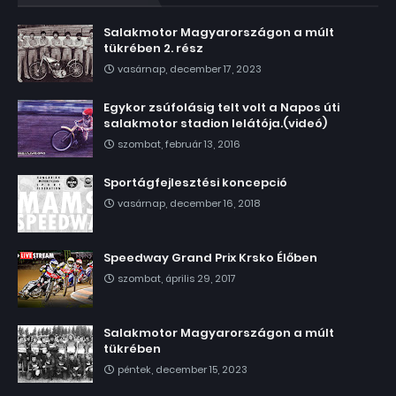
Salakmotor Magyarországon a múlt
tükrében 2. rész
vasárnap, december 17, 2023
Egykor zsúfolásig telt volt a Napos úti
salakmotor stadion lelátója.(videó)
szombat, február 13, 2016
Sportágfejlesztési koncepció
vasárnap, december 16, 2018
Speedway Grand Prix Krsko Élőben
szombat, április 29, 2017
Salakmotor Magyarországon a múlt
tükrében
péntek, december 15, 2023