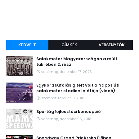
KEDVELT
CÍMKÉK
VERSENYZŐK
Salakmotor Magyarországon a múlt
tükrében 2. rész
vasárnap, december 17, 2023
Egykor zsúfolásig telt volt a Napos úti
salakmotor stadion lelátója.(videó)
szombat, február 13, 2016
Sportágfejlesztési koncepció
vasárnap, december 16, 2018
Speedway Grand Prix Krsko Élőben