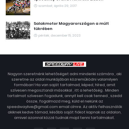
szombat, április 29, 2017
Salakmotor Magyarországon a múlt
tükrében
péntek, december 15, 2023
Nagyon szeretnénk lehetőséget adni mindenki számára , aki
szeretne az oldal munkájában közreműködni valamilyen
formában! Ha van saját tartalmad, képed, híred, amit
szívesen megosztanál másokkal , itt a lehetőség . Minden
tartalmat szívesen fogadunk, annyit kell csak tenned , szedd
össze, fogalmazd meg, küld el nekünk az
speedwaylive@gmail.com email címre. Az aktív felhasználók
akiknek kedve támad, később saját fiókot kapnak az oldalon,
amivel azonnal közzé tudnak majd tenni tartalmakat.