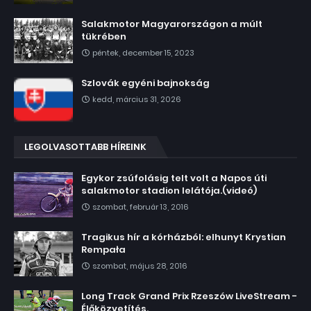
Salakmotor Magyarországon a múlt
tükrében
péntek, december 15, 2023
Szlovák egyéni bajnokság
kedd, március 31, 2026
LEGOLVASOTTABB HÍREINK
Egykor zsúfolásig telt volt a Napos úti
salakmotor stadion lelátója.(videó)
szombat, február 13, 2016
Tragikus hír a kórházból: elhunyt Krystian
Rempała
szombat, május 28, 2016
Long Track Grand Prix Rzeszów LiveStream -
Élőközvetítés.