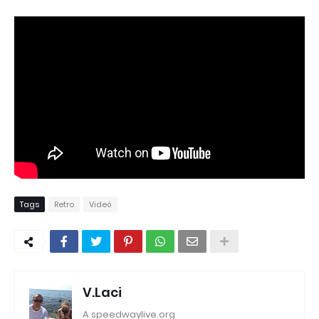
Tags
Retro
Videó
V.Laci
A speedwaylive.org