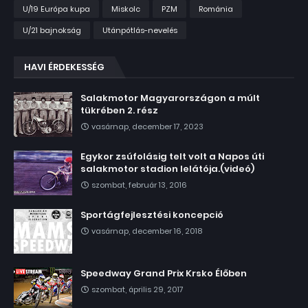
U/19 Európa kupa
Miskolc
PZM
Románia
U/21 bajnokság
Utánpótlás-nevelés
HAVI ÉRDEKESSÉG
Salakmotor Magyarországon a múlt
tükrében 2. rész
vasárnap, december 17, 2023
Egykor zsúfolásig telt volt a Napos úti
salakmotor stadion lelátója.(videó)
szombat, február 13, 2016
Sportágfejlesztési koncepció
vasárnap, december 16, 2018
Speedway Grand Prix Krsko Élőben
szombat, április 29, 2017