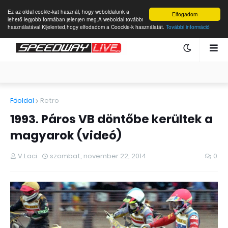
Ez az oldal cookie-kat használ, hogy weboldalunk a
Elfogadom
lehető legjobb formában jelenjen meg.A weboldal további
használatával Kijelented,hogy elfodadom a Coockie-k használatát.
További információ
Főoldal
Retro
1993. Páros VB döntőbe kerültek a
magyarok (videó)
V.Laci
szombat, november 22, 2014
0