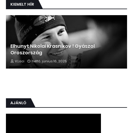
KIEMELT HÍR
Elhunyt Nikolai Krasnikov ! Gyászol
Oroszország
V.Laci
hétfő, június 16, 2025
AJÁNLÓ