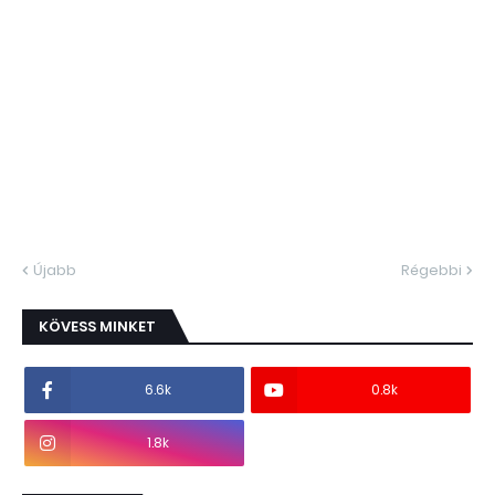
Újabb
Régebbi
KÖVESS MINKET
6.6k
0.8k
1.8k