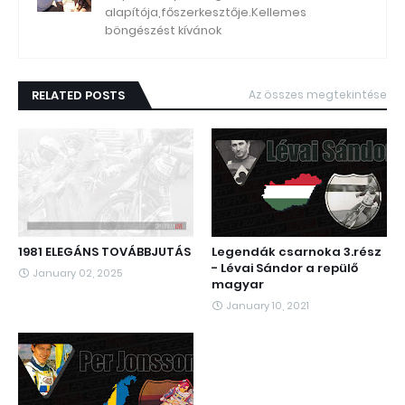
alapítója,főszerkesztője.Kellemes
böngészést kívánok
RELATED POSTS
Az összes megtekintése
1981 ELEGÁNS TOVÁBBJUTÁS
Legendák csarnoka 3.rész
- Lévai Sándor a repülő
January 02, 2025
magyar
January 10, 2021