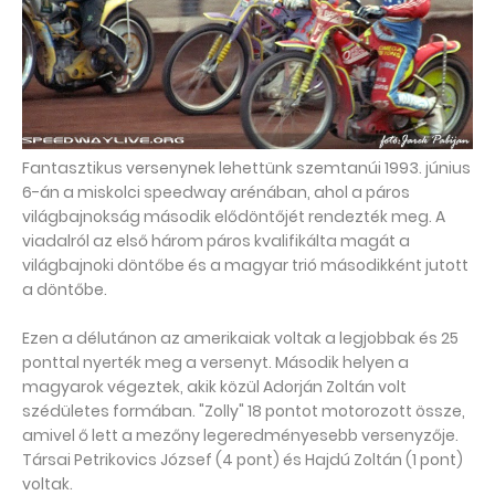
Fantasztikus versenynek lehettünk szemtanúi 1993. június
6-án a miskolci speedway arénában, ahol a páros
világbajnokság második elődöntőjét rendezték meg. A
viadalról az első három páros kvalifikálta magát a
világbajnoki döntőbe és a magyar trió másodikként jutott
a döntőbe.
Ezen a délutánon az amerikaiak voltak a legjobbak és 25
ponttal nyerték meg a versenyt. Második helyen a
magyarok végeztek, akik közül Adorján Zoltán volt
szédületes formában. "Zolly" 18 pontot motorozott össze,
amivel ő lett a mezőny legeredményesebb versenyzője.
Társai Petrikovics József (4 pont) és Hajdú Zoltán (1 pont)
voltak.