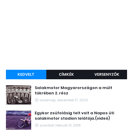
KEDVELT
CÍMKÉK
VERSENYZŐK
Salakmotor Magyarországon a múlt
tükrében 2. rész
vasárnap, december 17, 2023
Egykor zsúfolásig telt volt a Napos úti
salakmotor stadion lelátója.(videó)
szombat, február 13, 2016