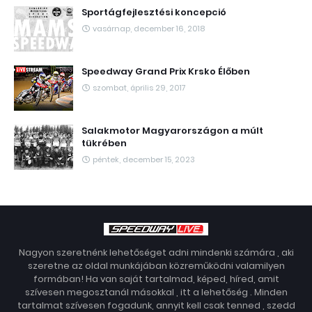
Sportágfejlesztési koncepció
vasárnap, december 16, 2018
Speedway Grand Prix Krsko Élőben
szombat, április 29, 2017
Salakmotor Magyarországon a múlt
tükrében
péntek, december 15, 2023
Nagyon szeretnénk lehetőséget adni mindenki számára , aki
szeretne az oldal munkájában közreműködni valamilyen
formában! Ha van saját tartalmad, képed, híred, amit
szívesen megosztanál másokkal , itt a lehetőség . Minden
tartalmat szívesen fogadunk, annyit kell csak tenned , szedd