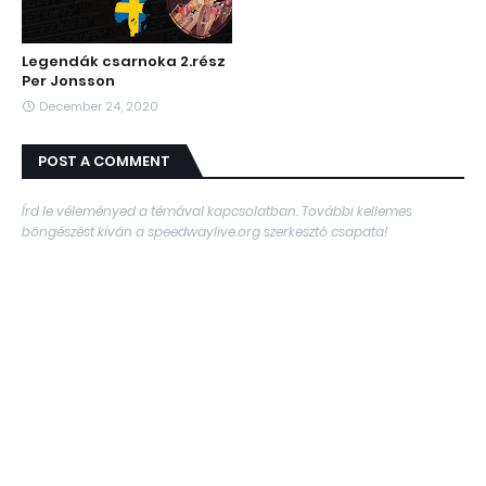
Legendák csarnoka 2.rész
Per Jonsson
December 24, 2020
POST A COMMENT
Írd le véleményed a témával kapcsolatban. További kellemes
böngészést kíván a speedwaylive.org szerkesztő csapata!