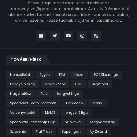
össze, fogalmazd meg, küld el nekünk az
speedwaylive@gmail.com email címre. Az aktív felhasználók
akiknek kedve támad, később saját fiókot kapnak az oldalon,
amivel azonnal közzé tudnak majd tenni tartalmakat.
TOVÁBBI HÍREK
Nemzetközi
Egyéb
FIM
Hazai
PGE Ekstraliga
Lengyelország
Meghívásos
FIME
Jégmotor
Nagyhalász
Fotó
lengyel 1.liga
SpeedWolf Team Debrecen
Debrecen
Interjú
Versenynaptár
MAMS
lengyel 2.liga
Speedway Friendship Cup
Szlovákia
Magyarország
Szlovénia
Flat Track
Superligan
Új-Zéland