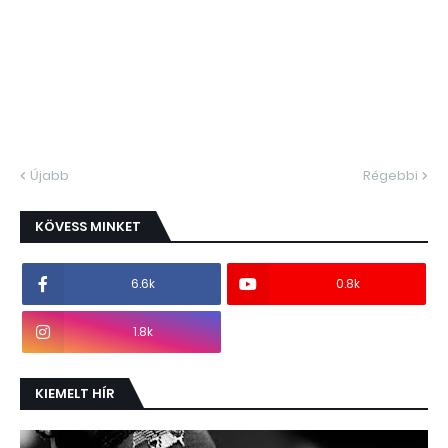
Újabb
Régebbi
KÖVESS MINKET
6.6k
0.8k
1.8k
KIEMELT HÍR