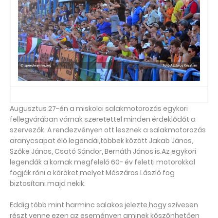
Augusztus 27-én a miskolci salakmotorozás egykori
fellegvárában várnak szeretettel minden érdeklődőt a
szervezők. A rendezvényen ott lesznek a salakmotorozás
aranycsapat élő legendái,többek között Jakab János,
Szőke János, Csató Sándor, Bernáth János is.Az egykori
legendák a
kornak megfelelő 60- év feletti motorokkal
fogják róni a köröket,melyet Mészáros László fog
biztosítani majd nekik.
Eddig több mint harminc salakos jelezte,hogy szívesen
részt venne ezen az eseményen aminek köszönhetően