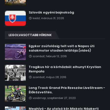
Szlovák egyéni bajnokság
kedd, március 31, 2026
LEGOLVASOTTABB HÍREINK
Egykor zsúfolásig telt volt a Napos úti
salakmotor stadion lelátója.(videó)
szombat, február 13, 2016
Tragikus hír a kórházból: elhunyt Krystian
Rempała
szombat, május 28, 2016
Long Track Grand Prix Rzeszów LiveStream -
Élőközvetítés.
vasárnap, szeptember 27, 2020
Meghívó - Az utolsó kör,Miskolc Népkerti