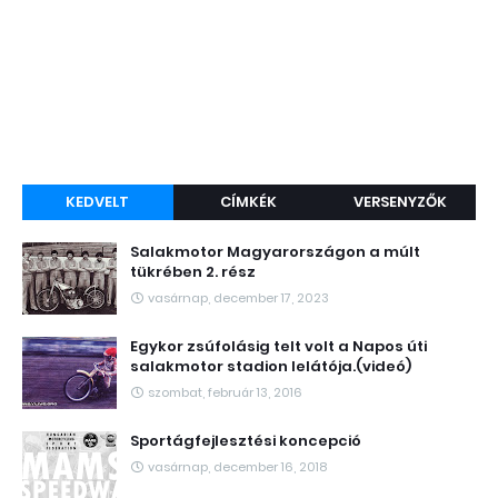
KEDVELT
CÍMKÉK
VERSENYZŐK
Salakmotor Magyarországon a múlt
tükrében 2. rész
vasárnap, december 17, 2023
Egykor zsúfolásig telt volt a Napos úti
salakmotor stadion lelátója.(videó)
szombat, február 13, 2016
Sportágfejlesztési koncepció
vasárnap, december 16, 2018