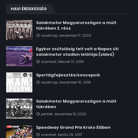
HAVI ÉRDEKESSÉG
Salakmotor Magyarországon a múlt
tükrében 2. rész
vasárnap, december 17, 2023
Egykor zsúfolásig telt volt a Napos úti
salakmotor stadion lelátója.(videó)
szombat, február 13, 2016
Sportágfejlesztési koncepció
vasárnap, december 16, 2018
Salakmotor Magyarországon a múlt
tükrében
péntek, december 15, 2023
Speedway Grand Prix Krsko Élőben
szombat, április 29, 2017