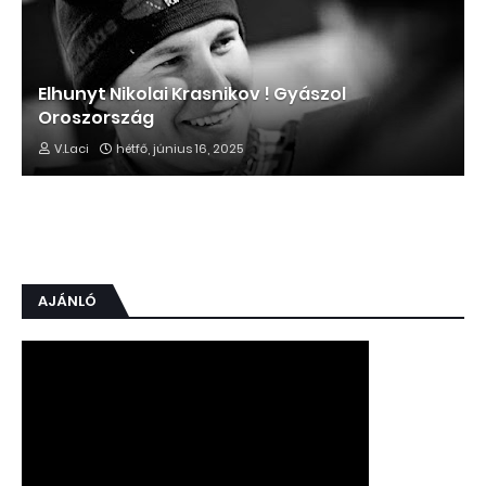
Elhunyt Nikolai Krasnikov ! Gyászol
Oroszország
V.Laci
hétfő, június 16, 2025
AJÁNLÓ