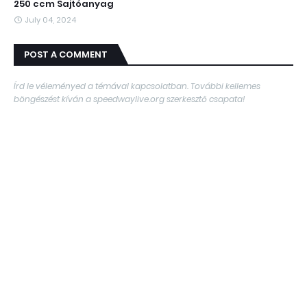
250 ccm Sajtóanyag
July 04, 2024
POST A COMMENT
Írd le véleményed a témával kapcsolatban. További kellemes
böngészést kíván a speedwaylive.org szerkesztő csapata!