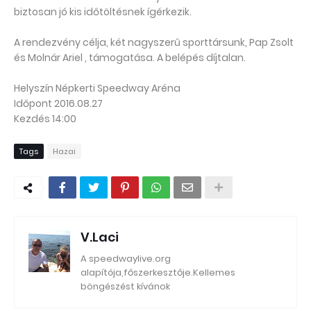
biztosan jó kis időtöltésnek ígérkezik.
A rendezvény célja, két nagyszerű sporttársunk, Pap Zsolt
és Molnár Ariel , támogatása. A belépés díjtalan.
Helyszín Népkerti Speedway Aréna
Időpont
2016.08.27
Kezdés 14:00
Tags
Hazai
V.Laci
A speedwaylive.org
alapítója,főszerkesztője.Kellemes
böngészést kívánok