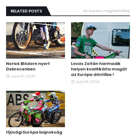
RELATED POSTS
Az összes megtekintése
Norick Blödorn nyert
Lovas Zoltán harmadik
Debrecenben
helyen kvalifikálta magát
az Európa döntőbe !
June 07, 2025
July 06, 2024
Ifjúsági Európa bajnokság