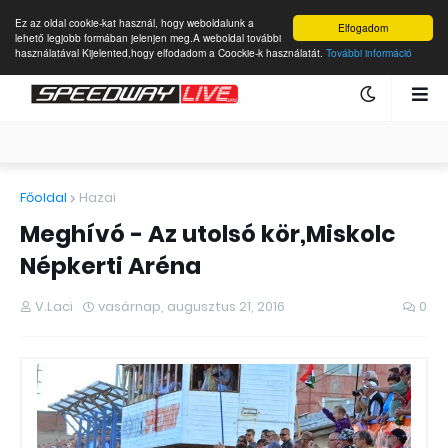
Ez az oldal cookie-kat használ, hogy weboldalunk a
Elfogadom
lehető legjobb formában jelenjen meg.A weboldal további
használatával Kijelented,hogy elfodadom a Coockie-k használatát.
További információ
Főoldal
Hazai
Meghívó - Az utolsó kör,Miskolc
Népkerti Aréna
V.Laci
vasárnap, augusztus 21, 2016
0