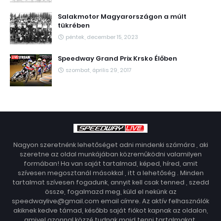
Salakmotor Magyarországon a múlt
tükrében
péntek, december 15, 2023
Speedway Grand Prix Krsko Élőben
szombat, április 29, 2017
Nagyon szeretnénk lehetőséget adni mindenki számára , aki
szeretne az oldal munkájában közreműködni valamilyen
formában! Ha van saját tartalmad, képed, híred, amit
szívesen megosztanál másokkal , itt a lehetőség . Minden
tartalmat szívesen fogadunk, annyit kell csak tenned , szedd
össze, fogalmazd meg, küld el nekünk az
speedwaylive@gmail.com email címre. Az aktív felhasználók
akiknek kedve támad, később saját fiókot kapnak az oldalon,
amivel azonnal közzé tudnak majd tenni tartalmakat.