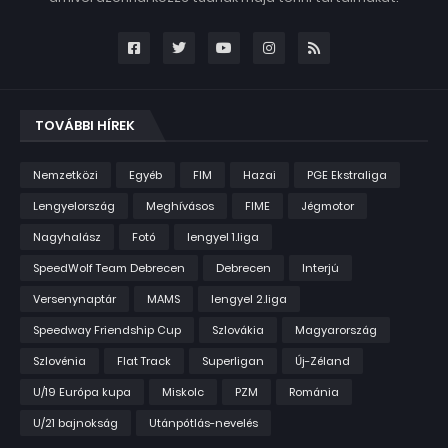
TOVÁBBI HÍREK
Nemzetközi
Egyéb
FIM
Hazai
PGE Ekstraliga
Lengyelország
Meghívásos
FIME
Jégmotor
Nagyhalász
Fotó
lengyel 1.liga
SpeedWolf Team Debrecen
Debrecen
Interjú
Versenynaptár
MAMS
lengyel 2.liga
Speedway Friendship Cup
Szlovákia
Magyarország
Szlovénia
Flat Track
Superligan
Új-Zéland
U/19 Európa kupa
Miskolc
PZM
Románia
U/21 bajnokság
Utánpótlás-nevelés