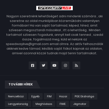
Nagyon szeretnénk lehetőséget adni mindenki számára , aki
szeretne az oldal munkájában közreműködni valamilyen
formában! Ha van saját tartalmad, képed, híred, amit
szívesen megosztanál másokkal , itt a lehetőség . Minden
tartalmat szívesen fogadunk, annyit kell csak tenned , szedd
össze, fogalmazd meg, küld el nekünk az
speedwaylive@gmail.com email címre. Az aktív felhasználók
akiknek kedve támad, később saját fiókot kapnak az oldalon,
amivel azonnal közzé tudnak majd tenni tartalmakat.
TOVÁBBI HÍREK
Nemzetközi
Egyéb
FIM
Hazai
PGE Ekstraliga
Lengyelország
Meghívásos
FIME
Jégmotor