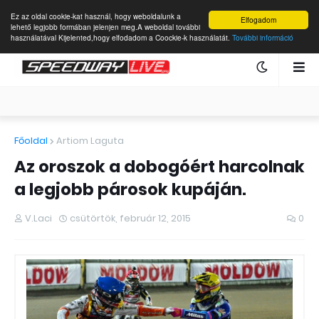
Ez az oldal cookie-kat használ, hogy weboldalunk a
Elfogadom
lehető legjobb formában jelenjen meg.A weboldal további
használatával Kijelented,hogy elfodadom a Coockie-k használatát.
További információ
Főoldal
Artiom Laguta
Az oroszok a dobogóért harcolnak
a legjobb párosok kupáján.
V.Laci
csütörtök, február 12, 2015
0