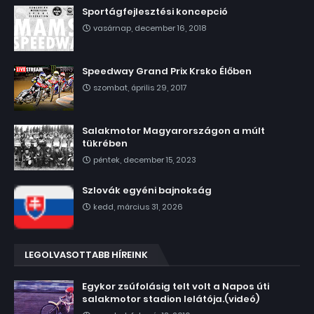
Sportágfejlesztési koncepció
vasárnap, december 16, 2018
Speedway Grand Prix Krsko Élőben
szombat, április 29, 2017
Salakmotor Magyarországon a múlt
tükrében
péntek, december 15, 2023
Szlovák egyéni bajnokság
kedd, március 31, 2026
LEGOLVASOTTABB HÍREINK
Egykor zsúfolásig telt volt a Napos úti
salakmotor stadion lelátója.(videó)