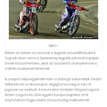
SBPC-
Ebben az évben az oroszok a legjobb összeállításukkal
fognak részt venni a Speedway legjobb párosok kupáján.
Ennek köszönhetően, akár az összetett aranyéremre is
méltán esélyesek lehetnek.
A csapat célja egyértelműen a dobogó valamelyik fokára
felkerülni és a névsorukon végigfutva meg is van rá
jogosan az esélyük. A toruni első fordulón Grigorij Laguta,
Artem Laguta és 2014 egyéni Európa bajnoka, Emil
Sayfutdinov fogja viselni Oroszország mellszámát.