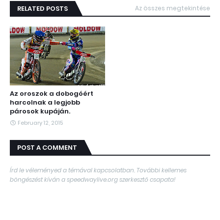
RELATED POSTS
Az összes megtekintése
Az oroszok a dobogóért
harcolnak a legjobb
párosok kupáján.
February 12, 2015
POST A COMMENT
Írd le véleményed a témával kapcsolatban. További kellemes
böngészést kíván a speedwaylive.org szerkesztő csapata!