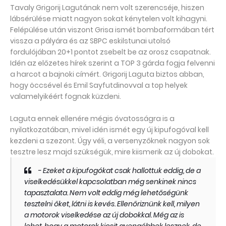
Tavaly Grigorij Lagutának nem volt szerencséje, hiszen
lábsérülése miatt nagyon sokat kénytelen volt kihagyni.
Felépülése után viszont Grisa ismét bombaformában tért
vissza a pályára és az SBPC eskilstunai utolsó
fordulójában 20+1 pontot zsebelt be az orosz csapatnak.
Idén az előzetes hírek szerint a TOP 3 gárda fogja felvenni
a harcot a bajnoki címért. Grigorij Laguta biztos abban,
hogy öccsével és Emil Sayfutdinovval a top helyek
valamelyikéért fognak küzdeni.
Laguta ennek ellenére mégis óvatosságra is a
nyilatkozatában, mivel idén ismét egy új kipufogóval kell
kezdeni a szezont. Úgy véli, a versenyzőknek nagyon sok
tesztre lesz majd szükségük, mire kiismerik az új dobokat.
- Ezeket a kipufogókat csak hallottuk eddig, de a
viselkedésükkel kapcsolatban még senkinek nincs
tapasztalata. Nem volt eddig még lehetőségünk
tesztelni őket, látni is kevés. Ellenőriznünk kell, milyen
a motorok viselkedése az új dobokkal. Még az is