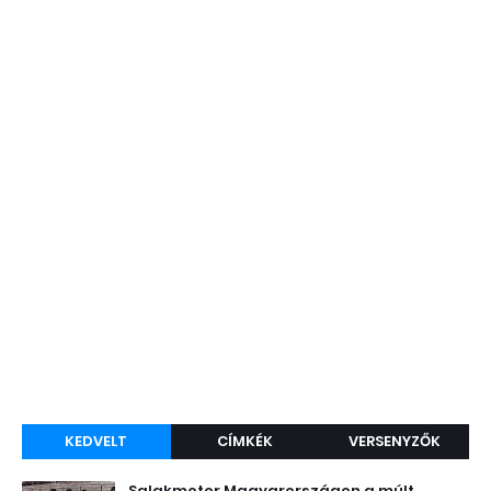
KEDVELT
CÍMKÉK
VERSENYZŐK
Salakmotor Magyarországon a múlt