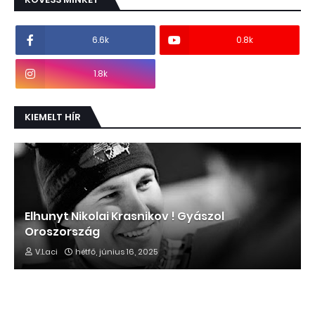
6.6k
0.8k
1.8k
KIEMELT HÍR
Elhunyt Nikolai Krasnikov ! Gyászol
Oroszország
V.Laci
hétfő, június 16, 2025