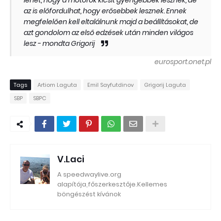
lehet, hogy a motorok kicsit gyengébbek lesznek, de
az is előfordulhat, hogy erősebbek lesznek. Ennek
megfelelően kell eltalálnunk majd a beállításokat, de
azt gondolom az első edzések után minden világos
lesz - mondta Grigorij
eurosport.onet.pl
Tags
Artiom Laguta
Emil Sayfutdinov
Grigorij Laguta
SBP
SBPC
V.Laci
A speedwaylive.org
alapítója,főszerkesztője.Kellemes
böngészést kívánok