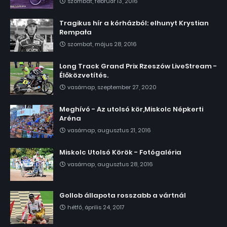
szombat, február 13, 2016
Tragikus hír a kórházból: elhunyt Krystian
Rempała
szombat, május 28, 2016
Long Track Grand Prix Rzeszów LiveStream -
Élőközvetítés.
vasárnap, szeptember 27, 2020
Meghívó - Az utolsó kör,Miskolc Népkerti
Aréna
vasárnap, augusztus 21, 2016
Miskolc Utolsó Körök - Fotógaléria
vasárnap, augusztus 28, 2016
Gollob állapota rosszabb a vártnál
hétfő, április 24, 2017