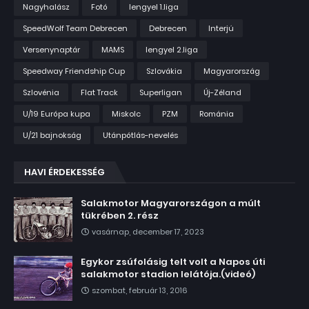
Nagyhalász
Fotó
lengyel 1.liga
SpeedWolf Team Debrecen
Debrecen
Interjú
Versenynaptár
MAMS
lengyel 2.liga
Speedway Friendship Cup
Szlovákia
Magyarország
Szlovénia
Flat Track
Superligan
Új-Zéland
U/19 Európa kupa
Miskolc
PZM
Románia
U/21 bajnokság
Utánpótlás-nevelés
HAVI ÉRDEKESSÉG
Salakmotor Magyarországon a múlt
tükrében 2. rész
vasárnap, december 17, 2023
Egykor zsúfolásig telt volt a Napos úti
salakmotor stadion lelátója.(videó)
szombat, február 13, 2016