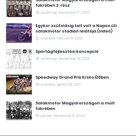
tükrében 2. rész
vasárnap, december 17, 2023
Egykor zsúfolásig telt volt a Napos úti
salakmotor stadion lelátója.(videó)
szombat, február 13, 2016
Sportágfejlesztési koncepció
vasárnap, december 16, 2018
Speedway Grand Prix Krsko Élőben
szombat, április 29, 2017
Salakmotor Magyarországon a múlt
tükrében
péntek, december 15, 2023