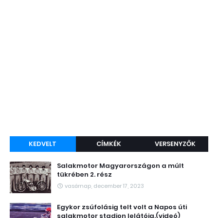
KEDVELT
CÍMKÉK
VERSENYZŐK
Salakmotor Magyarországon a múlt
tükrében 2. rész
vasárnap, december 17, 2023
Egykor zsúfolásig telt volt a Napos úti
salakmotor stadion lelátója.(videó)