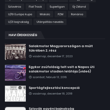
Szlovénia
Flat Track
Superligan
Új-Zéland
U/19 Európa kupa
Miskolc
PZM
Románia
U/21 bajnokság
Utánpótlás-nevelés
HAVI ÉRDEKESSÉG
Salakmotor Magyarországon a múlt
tükrében 2. rész
vasárnap, december 17, 2023
Egykor zsúfolásig telt volt a Napos úti
salakmotor stadion lelátója.(videó)
szombat, február 13, 2016
Sportágfejlesztési koncepció
vasárnap, december 16, 2018
Szlovák egyéni bajnokság