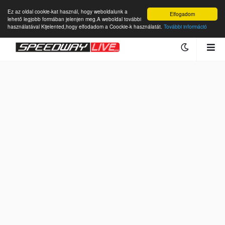
Ez az oldal cookie-kat használ, hogy weboldalunk a
Elfogadom
lehető legjobb formában jelenjen meg.A weboldal további
használatával Kijelented,hogy elfodadom a Coockie-k használatát.
További információ