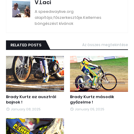
V.Laci
A speedwaylive.org
alapítója,főszerkesztője.Kellemes
böngészést kívánok
RELATED POSTS
Az összes megtekintése
Brady Kurtz az ausztrál
Brady Kurtz második
bajnok !
győzelme !
January 08, 2025
January 05, 2025