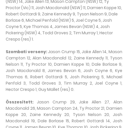
(NSW) 14, Jake Allen 13, Mason Campton (NSW) 12, Ty
Proctor (Vic) 11, Josh Macdonald (NSW) 11, Damien Koppe 10,
Robert Gottardi 9, Zaine Kennedy 9, Tyson Nelson 9, Dale
Borlase 6, Michael Penfold (NSW) 5, Joel Coyne 5, Josh
Coyne 5, Kye Thomas 4, James Bevan (NSW) 4, Josh
Pickering (NSW) 4, Todd Groves 2, Tim Murray 1, Hector
Crespo (res) 1.
Szombati verseny:
Jason Crump 15, Jake Allen 14, Mason
Campton 12, Alan Macdonald 12, Zaine Kennedy 11, Tyson
Nelson 11, Ty Proctor 10, Damien Koppe 10, Dale Borlase 9,
Josh Macdonald 8, James Bevan 6, Josh Coyne 6, Kye
Thomas 6, Robert Gottardi 5, Josh Pickering 5, Michael
Penfold 3, Todd Groves 3, Tim Murray 2, Joel Coyne 1,
Hector Crespo 1, Guy Mallet (res) 0.
Összesített:
Jason Crump 29, Jake Allen 27, Alan
Macdonald 26, Mason Campton 24, Ty Proctor 21, Damien
Koppe 20, Zaine Kennedy 20, Tyson Nelson 20, Josh
Macdonald 19, Dale Borlase 15, Robert Gottardi 14, Josh
Coyne 11, James Bevan 10, Kye Thomas 10, Josh Pickering 9,