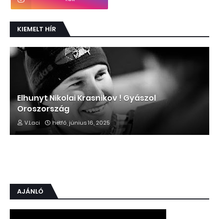
KIEMELT HÍR
Elhunyt Nikolai Krasnikov ! Gyászol
Oroszország
V.Laci
hétfő, június 16, 2025
AJÁNLÓ