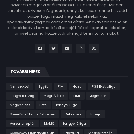
szívesen megosztanál másokkal , itt a lehetőség . Minden
tartalmat szívesen fogadunk, annyit kell csak tenned , szedd
össze, fogalmazd meg, küld el nekünk az
speedwaylive@gmail.com email címre. Az aktív felhasználók
akiknek kedve támad, később saját fiókot kapnak az oldalon,
amivel azonnal közzé tudnak majd tenni tartalmakat.
TOVÁBBI HÍREK
Nemzetközi
Egyéb
FIM
Hazai
PGE Ekstraliga
Lengyelország
Meghívásos
FIME
Jégmotor
Nagyhalász
Fotó
lengyel 1.liga
SpeedWolf Team Debrecen
Debrecen
Interjú
Versenynaptár
MAMS
lengyel 2.liga
Speedway Friendship Cup
Szlovákia
Magyarország