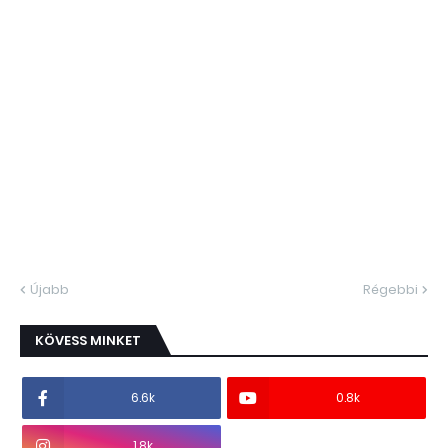
Újabb
Régebbi
KÖVESS MINKET
6.6k
0.8k
1.8k