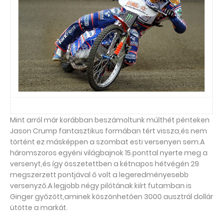
Mint arról már korábban beszámoltunk múlthét pénteken
Jason Crump fantasztikus formában tért vissza,és nem
történt ez másképpen a szombat esti versenyen sem.A
háromszoros egyéni világbajnok 15.ponttal nyerte meg a
versenyt,és így összetettben a kétnapos hétvégén 29
megszerzett pontjával ő volt a legeredményesebb
versenyző.A legjobb négy pilótának kiírt futamban is
Ginger győzött,aminek köszönhetően 3000 ausztrál dollár
ütötte a markát.