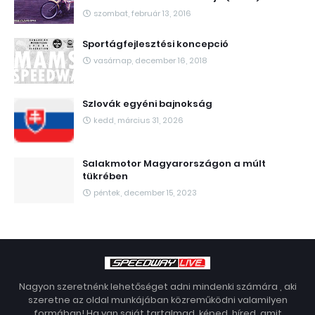
szombat, február 13, 2016
Sportágfejlesztési koncepció
vasárnap, december 16, 2018
Szlovák egyéni bajnokság
kedd, március 31, 2026
Salakmotor Magyarországon a múlt
tükrében
péntek, december 15, 2023
Nagyon szeretnénk lehetőséget adni mindenki számára , aki
szeretne az oldal munkájában közreműködni valamilyen
formában! Ha van saját tartalmad, képed, híred, amit