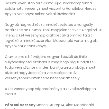
Hosszú évek után tért vissza újra Rockhamptonba
salakmotorverseny,most viszont a ‘Handlebar Heroes’
egyéni versenyre sokan voltak kíváncsiak.
Nagy tömeg vett részt mindkét este ,és a hangsúly
határozottan Crump újbóli megjelenése volt.A egykori GP
menő a két versenynap alatt két alkalommal talált
legyőzőre,mindkétszer Alan Macdonald verte meg,aki
egyébként a tanítványa.
Crump erre a hétvégére nagyon készült,és 11 kiló
súlyfeleslegétől szabadult meg,hogy régi ruháját fel
tudja venni.Szinte minden barátja arra próbálja most
biztatni,hogy Jason újra visszatérjen aktív
versenyzőnek,viszont erre nem sok az esély.
A két versenynap végeredménye a következőképpen
alakult.
Pénteki verseny:
Jason Crump 14, Alan Macdonald