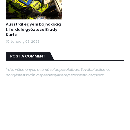
Ausztrál egyéni bajnokság
1. forduló győztese Brady
Kurtz
January 03, 2025
POST A COMMENT
Írd le véleményed a témával kapcsolatban. További kellemes
böngészést kíván a speedwaylive.org szerkesztő csapata!