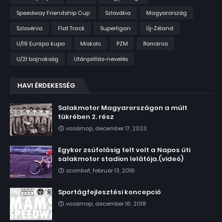
Speedway Friendship Cup
Szlovákia
Magyarország
Szlovénia
Flat Track
Superligan
Új-Zéland
U/19 Európa kupa
Miskolc
PZM
Románia
U/21 bajnokság
Utánpótlás-nevelés
HAVI ÉRDEKESSÉG
Salakmotor Magyarországon a múlt
tükrében 2. rész
vasárnap, december 17, 2023
Egykor zsúfolásig telt volt a Napos úti
salakmotor stadion lelátója.(videó)
szombat, február 13, 2016
Sportágfejlesztési koncepció
vasárnap, december 16, 2018