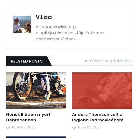
V.Laci
A speedwaylive.org
alapítója,főszerkesztője.Kellemes
böngészést kívánok
RELATED POSTS
Az összes megtekintése
Norick Blödorn nyert
Anders Thomsen volt a
Debrecenben
legjobb Zsarnovicében!
June 07, 2025
June 07, 2025