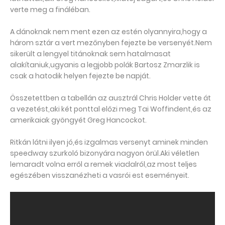
verte meg a fináléban.
A dánoknak nem ment ezen az estén olyannyira,hogy a
három sztár a vert mezőnyben fejezte be versenyét.Nem
sikerült a lengyel titánoknak sem hatalmasat
alakítaniuk,ugyanis a legjobb polák Bartosz Zmarzlik is
csak a hatodik helyen fejezte be napját.
Összetettben a tabellán az ausztrál Chris Holder vette át
a vezetést,aki két ponttal előzi meg Tai Woffindent,és az
amerikaiak gyöngyét Greg Hancockot.
Ritkán látni ilyen jó,és izgalmas versenyt aminek minden
speedway szurkoló bizonyára nagyon örül.Aki véletlen
lemaradt volna erről a remek viadalról,az most teljes
egészében visszanézheti a vasrói est eseményeit.