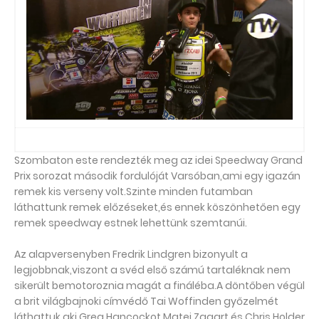
Szombaton este rendezték meg az idei Speedway Grand
Prix sorozat második fordulóját Varsóban,ami egy igazán
remek kis verseny volt.Szinte minden futamban
láthattunk remek előzéseket,és ennek köszönhetően egy
remek speedway estnek lehettünk szemtanúi.
Az alapversenyben Fredrik Lindgren bizonyult a
legjobbnak,viszont a svéd első számú tartaléknak nem
sikerült bemotoroznia magát a fináléba.A döntőben végül
a brit világbajnoki címvédő Tai Woffinden győzelmét
láthattuk,aki Greg Hancockot,Matej Zagart,és Chris Holder