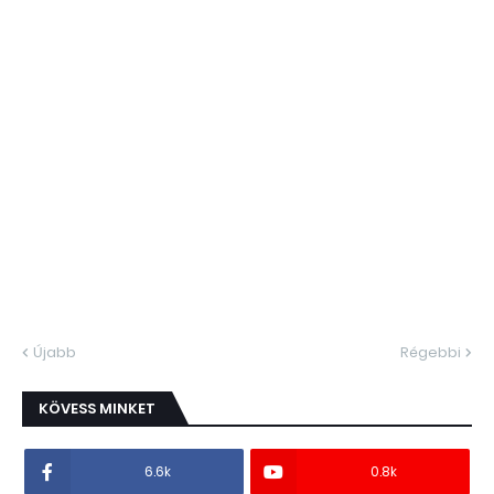
Újabb
Régebbi
KÖVESS MINKET
6.6k
0.8k