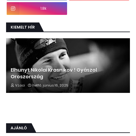
1.8k
KIEMELT HÍR
Elhunyt Nikolai Krasnikov ! Gyászol
Oroszország
V.Laci
hétfő, június 16, 2025
AJÁNLÓ