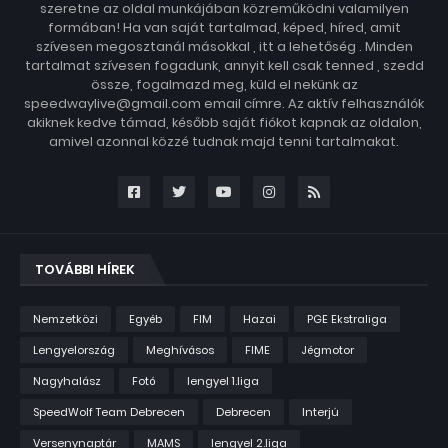
szeretne az oldal munkájában közreműködni valamilyen
formában! Ha van saját tartalmad, képed, híred, amit
szívesen megosztanál másokkal , itt a lehetőség . Minden
tartalmat szívesen fogadunk, annyit kell csak tenned , szedd
össze, fogalmazd meg, küld el nekünk az
speedwaylive@gmail.com email címre. Az aktív felhasználók
akiknek kedve támad, később saját fiókot kapnak az oldalon,
amivel azonnal közzé tudnak majd tenni tartalmakat.
TOVÁBBI HÍREK
Nemzetközi
Egyéb
FIM
Hazai
PGE Ekstraliga
Lengyelország
Meghívásos
FIME
Jégmotor
Nagyhalász
Fotó
lengyel 1.liga
SpeedWolf Team Debrecen
Debrecen
Interjú
Versenynaptár
MAMS
lengyel 2.liga