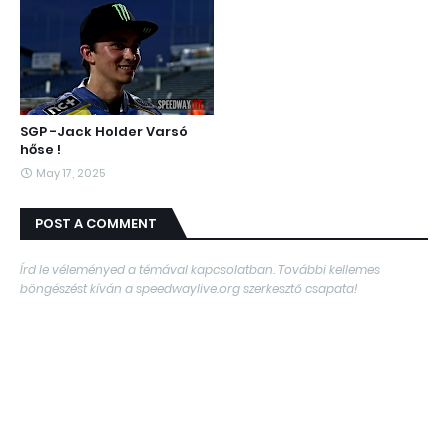
SGP -Jack Holder Varsó
hőse !
May 17, 2025
POST A COMMENT
Írd le véleményed a témával kapcsolatban. További kellemes
böngészést kíván a speedwaylive.org szerkesztő csapata!