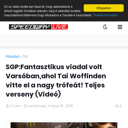
Ez az oldal cookie-kat használ, hogy weboldalunk a
Elfogadom
lehető legjobb formában jelenjen meg.A weboldal további
használatával Kijelented,hogy elfodadom a Coockie-k használatát.
További információ
Főoldal
FIM
SGP:Fantasztikus viadal volt
Varsóban,ahol Tai Woffinden
vitte el a nagy trófeát! Teljes
verseny (Videó)
V.Laci
vasárnap, május 15, 2016
0