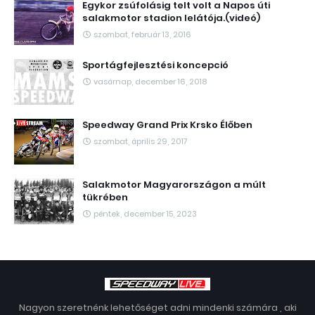
Egykor zsúfolásig telt volt a Napos úti
salakmotor stadion lelátója.(videó)
szombat, február 13, 2016
Sportágfejlesztési koncepció
vasárnap, december 16, 2018
Speedway Grand Prix Krsko Élőben
szombat, április 29, 2017
Salakmotor Magyarországon a múlt
tükrében
péntek, december 15, 2023
Nagyon szeretnénk lehetőséget adni mindenki számára , aki