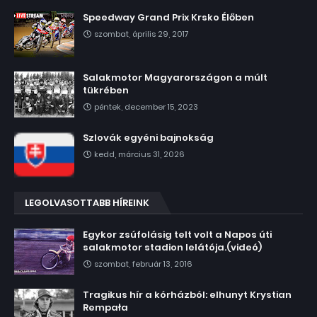
Speedway Grand Prix Krsko Élőben
szombat, április 29, 2017
Salakmotor Magyarországon a múlt
tükrében
péntek, december 15, 2023
Szlovák egyéni bajnokság
kedd, március 31, 2026
LEGOLVASOTTABB HÍREINK
Egykor zsúfolásig telt volt a Napos úti
salakmotor stadion lelátója.(videó)
szombat, február 13, 2016
Tragikus hír a kórházból: elhunyt Krystian
Rempała