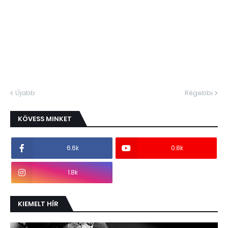
Újabb
Régebbi
KÖVESS MINKET
6.6k
0.8k
1.8k
KIEMELT HÍR