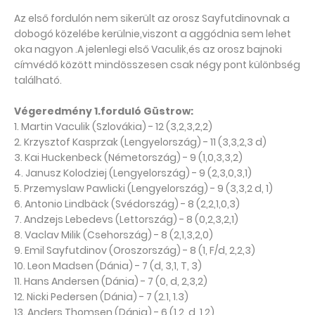
Az első fordulón nem sikerült az orosz Sayfutdinovnak a
dobogó közelébe kerülnie,viszont a aggódnia sem lehet
oka nagyon .A jelenlegi első Vaculik,és az orosz bajnoki
címvédő között mindösszesen csak négy pont különbség
található.
Végeredmény 1.forduló Güstrow:
1. Martin Vaculik (Szlovákia) - 12 (3,2,3,2,2)
2. Krzysztof Kasprzak (Lengyelország) - 11 (3,3,2,3 d)
3. Kai Huckenbeck (Németország) - 9 (1,0,3,3,2)
4. Janusz Kolodziej (Lengyelország) - 9 (2,3,0,3,1)
5. Przemyslaw Pawlicki (Lengyelország) - 9 (3,3,2 d, 1)
6. Antonio Lindbäck (Svédország) - 8 (2,2,1,0,3)
7. Andzejs Lebedevs (Lettország) - 8 (0,2,3,2,1)
8. Vaclav Milik (Csehország) - 8 (2,1,3,2,0)
9. Emil Sayfutdinov (Oroszország) - 8 (1, F/d, 2,2,3)
10. Leon Madsen (Dánia) - 7 (d, 3,1, T, 3)
11. Hans Andersen (Dánia) - 7 (0, d, 2,3,2)
12. Nicki Pedersen (Dánia) - 7 (2.1, 1.3)
13. Anders Thomsen (Dánia) - 6 (1.2, d, 1,2)