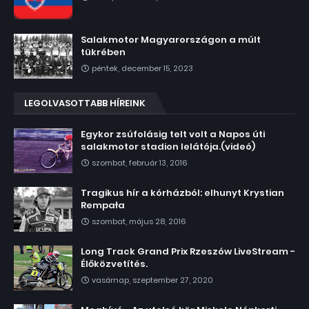
Salakmotor Magyarországon a múlt
tükrében
péntek, december 15, 2023
LEGOLVASOTTABB HÍREINK
Egykor zsúfolásig telt volt a Napos úti
salakmotor stadion lelátója.(videó)
szombat, február 13, 2016
Tragikus hír a kórházból: elhunyt Krystian
Rempała
szombat, május 28, 2016
Long Track Grand Prix Rzeszów LiveStream -
Élőközvetítés.
vasárnap, szeptember 27, 2020