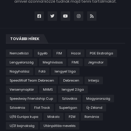
amivel azonnal közzé tudnak majd tenni tartalmakat.
TOVÁBBI HÍREK
Nemzetközi
Egyéb
FIM
Hazai
PGE Ekstraliga
Lengyelország
Meghívásos
FIME
Jégmotor
Nagyhalász
Fotó
lengyel 1.liga
SpeedWolf Team Debrecen
Debrecen
Interjú
Versenynaptár
MAMS
lengyel 2.liga
Speedway Friendship Cup
Szlovákia
Magyarország
Szlovénia
Flat Track
Superligan
Új-Zéland
U/19 Európa kupa
Miskolc
PZM
Románia
U/21 bajnokság
Utánpótlás-nevelés