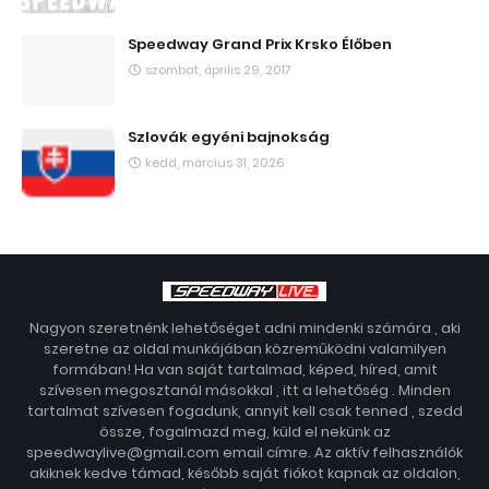
Speedway Grand Prix Krsko Élőben
szombat, április 29, 2017
Szlovák egyéni bajnokság
kedd, március 31, 2026
Nagyon szeretnénk lehetőséget adni mindenki számára , aki
szeretne az oldal munkájában közreműködni valamilyen
formában! Ha van saját tartalmad, képed, híred, amit
szívesen megosztanál másokkal , itt a lehetőség . Minden
tartalmat szívesen fogadunk, annyit kell csak tenned , szedd
össze, fogalmazd meg, küld el nekünk az
speedwaylive@gmail.com email címre. Az aktív felhasználók
akiknek kedve támad, később saját fiókot kapnak az oldalon,