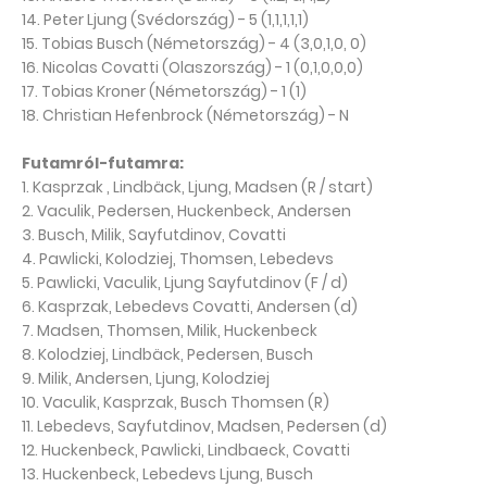
14. Peter Ljung (Svédország) - 5 (1,1,1,1,1)
15. Tobias Busch (Németország) - 4 (3,0,1,0, 0)
16. Nicolas Covatti (Olaszország) - 1 (0,1,0,0,0)
17. Tobias Kroner (Németország) - 1 (1)
18. Christian Hefenbrock (Németország) - N
Futamról-futamra:
1. Kasprzak , Lindbäck, Ljung, Madsen (R / start)
2. Vaculik, Pedersen, Huckenbeck, Andersen
3. Busch, Milik, Sayfutdinov, Covatti
4. Pawlicki, Kolodziej, Thomsen, Lebedevs
5. Pawlicki, Vaculik, Ljung Sayfutdinov (F / d)
6. Kasprzak, Lebedevs Covatti, Andersen (d)
7. Madsen, Thomsen, Milik, Huckenbeck
8. Kolodziej, Lindbäck, Pedersen, Busch
9. Milik, Andersen, Ljung, Kolodziej
10. Vaculik, Kasprzak, Busch Thomsen (R)
11. Lebedevs, Sayfutdinov, Madsen, Pedersen (d)
12. Huckenbeck, Pawlicki, Lindbaeck, Covatti
13. Huckenbeck, Lebedevs Ljung, Busch