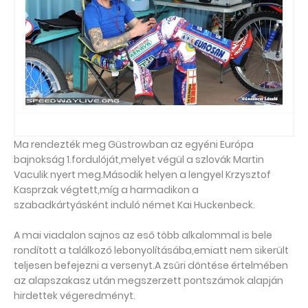
Ma rendezték meg Güstrowban az egyéni Európa
bajnokság 1.fordulóját,melyet végül a szlovák Martin
Vaculik nyert meg.Második helyen a lengyel Krzysztof
Kasprzak végtett,míg a harmadikon a
szabadkártyásként induló német Kai Huckenbeck.
A mai viadalon sajnos az eső több alkalommal is bele
rondított a találkozó lebonyolításába,emiatt nem sikerült
teljesen befejezni a versenyt.A zsűri döntése értelmében
az alapszakasz után megszerzett pontszámok alapján
hirdettek végeredményt.