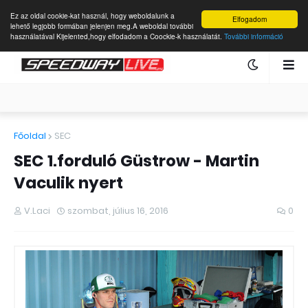
Ez az oldal cookie-kat használ, hogy weboldalunk a
Elfogadom
lehető legjobb formában jelenjen meg.A weboldal további
használatával Kijelented,hogy elfodadom a Coockie-k használatát.
További információ
Főoldal
SEC
SEC 1.forduló Güstrow - Martin
Vaculik nyert
V.Laci
szombat, július 16, 2016
0