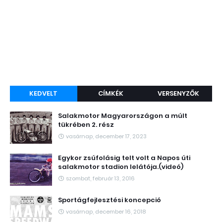
KEDVELT
CÍMKÉK
VERSENYZŐK
Salakmotor Magyarországon a múlt
tükrében 2. rész
vasárnap, december 17, 2023
Egykor zsúfolásig telt volt a Napos úti
salakmotor stadion lelátója.(videó)
szombat, február 13, 2016
Sportágfejlesztési koncepció
vasárnap, december 16, 2018