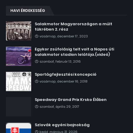
HAVI ÉRDEKESSÉG
Salakmotor Magyarországon a múlt
tükrében 2. rész
vasárnap, december 17, 2023
Egykor zsúfolásig telt volt a Napos úti
salakmotor stadion lelátója.(videó)
szombat, február 13, 2016
Sportágfejlesztési koncepció
vasárnap, december 16, 2018
Speedway Grand Prix Krsko Élőben
szombat, április 29, 2017
Szlovák egyéni bajnokság
kedd, március 31, 2026