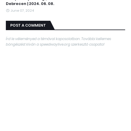
Debrecen | 2024. 06. 08.
June 07, 2024
POST A COMMENT
Írd le véleményed a témával kapcsolatban. További kellemes
böngészést kíván a speedwaylive.org szerkesztő csapata!