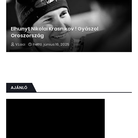
Elhunyt Nikolai Krasnikov ! Gyászol
Oroszország
V.Laci
hétfő, június 16, 2025
AJÁNLÓ