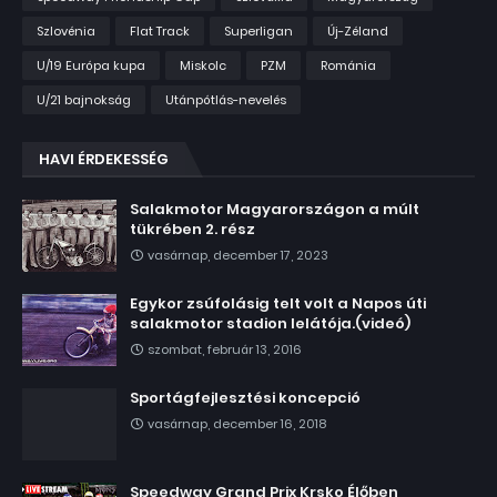
Szlovénia
Flat Track
Superligan
Új-Zéland
U/19 Európa kupa
Miskolc
PZM
Románia
U/21 bajnokság
Utánpótlás-nevelés
HAVI ÉRDEKESSÉG
Salakmotor Magyarországon a múlt
tükrében 2. rész
vasárnap, december 17, 2023
Egykor zsúfolásig telt volt a Napos úti
salakmotor stadion lelátója.(videó)
szombat, február 13, 2016
Sportágfejlesztési koncepció
vasárnap, december 16, 2018
Speedway Grand Prix Krsko Élőben