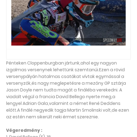
Pénteken Cloppenburgban jártunk,ahol egy nagyon
izgalmas versenynek lehettünk szemtanúi.Ezen a rövid
versenypályán hatalmas csatákat vívtak egymással a
versenyzők,és nagy meglepetésre a mezőny GP sztárja
Jason Doyle nem tudta magát a fináléba verekedni. A
viadalt végül a francia David Bellego nyerte meg,a
lengyel Adrian Gala,valamint a német René Deddens
előtt.A finálé negyedik tagja Martin Smolinski volt,de ezen
az estén nem sikerült neki érmet szereznie.
Végeredmény :