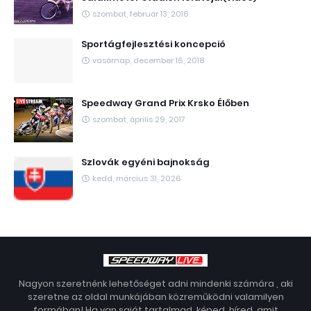
szombat, február 13, 2016
Sportágfejlesztési koncepció
vasárnap, december 16, 2018
Speedway Grand Prix Krsko Élőben
szombat, április 29, 2017
Szlovák egyéni bajnokság
kedd, március 31, 2026
Nagyon szeretnénk lehetőséget adni mindenki számára , aki
szeretne az oldal munkájában közreműködni valamilyen
formában! Ha van saját tartalmad, képed, híred, amit