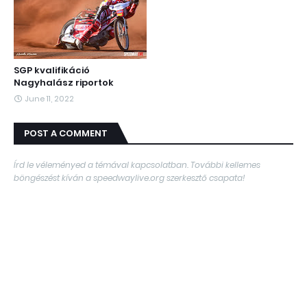
SGP kvalifikáció
Nagyhalász riportok
June 11, 2022
POST A COMMENT
Írd le véleményed a témával kapcsolatban. További kellemes
böngészést kíván a speedwaylive.org szerkesztő csapata!