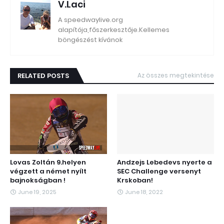
V.Laci
A speedwaylive.org
alapítója,főszerkesztője.Kellemes
böngészést kívánok
RELATED POSTS
Az összes megtekintése
Lovas Zoltán 9.helyen
Andzejs Lebedevs nyerte a
végzett a német nyílt
SEC Challenge versenyt
bajnokságban !
Krskoban!
June 19, 2025
June 18, 2022