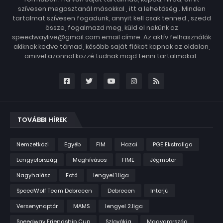
szívesen megosztanál másokkal , itt a lehetőség . Minden
tartalmat szívesen fogadunk, annyit kell csak tenned , szedd
össze, fogalmazd meg, küld el nekünk az
speedwaylive@gmail.com email címre. Az aktív felhasználók
akiknek kedve támad, később saját fiókot kapnak az oldalon,
amivel azonnal közzé tudnak majd tenni tartalmakat.
TOVÁBBI HÍREK
Nemzetközi
Egyéb
FIM
Hazai
PGE Ekstraliga
Lengyelország
Meghívásos
FIME
Jégmotor
Nagyhalász
Fotó
lengyel 1.liga
SpeedWolf Team Debrecen
Debrecen
Interjú
Versenynaptár
MAMS
lengyel 2.liga
Speedway Friendship Cup
Szlovákia
Magyarország