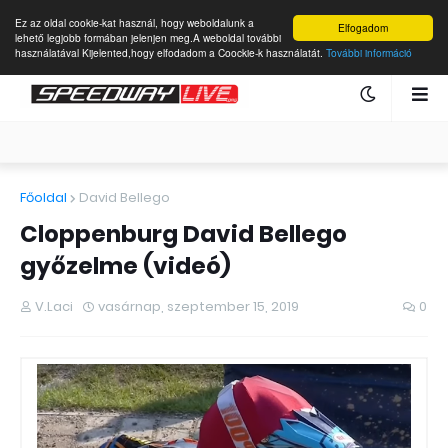
Ez az oldal cookie-kat használ, hogy weboldalunk a
Elfogadom
lehető legjobb formában jelenjen meg.A weboldal további
használatával Kijelented,hogy elfodadom a Coockie-k használatát.
További információ
Főoldal
David Bellego
Cloppenburg David Bellego
győzelme (videó)
V.Laci
vasárnap, szeptember 15, 2019
0