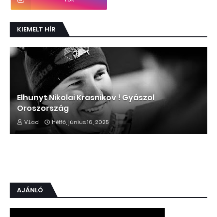
KIEMELT HÍR
Elhunyt Nikolai Krasnikov ! Gyászol
Oroszország
V.Laci
hétfő, június 16, 2025
AJÁNLÓ