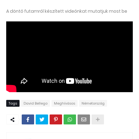
A döntő futamról készített videónkat mutatjuk most be
Tags
David Bellego
Meghívásos
Németország