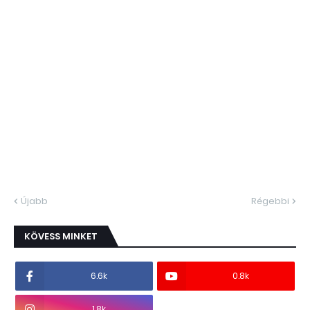
Újabb
Régebbi
KÖVESS MINKET
6.6k
0.8k
1.8k