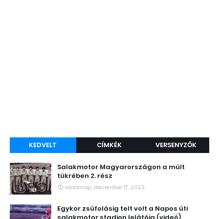
KEDVELT
CÍMKÉK
VERSENYZŐK
Salakmotor Magyarországon a múlt
tükrében 2. rész
vasárnap, december 17, 2023
Egykor zsúfolásig telt volt a Napos úti
salakmotor stadion lelátója.(videó)