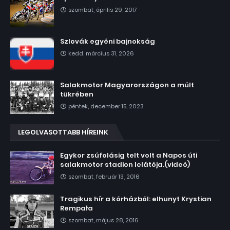
szombat, április 29, 2017
Szlovák egyéni bajnokság
kedd, március 31, 2026
Salakmotor Magyarországon a múlt
tükrében
péntek, december 15, 2023
LEGOLVASOTTABB HÍREINK
Egykor zsúfolásig telt volt a Napos úti
salakmotor stadion lelátója.(videó)
szombat, február 13, 2016
Tragikus hír a kórházból: elhunyt Krystian
Rempała
szombat, május 28, 2016