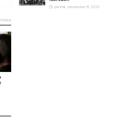
péntek, december 15, 2023
intése
b
z