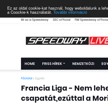
Ez az oldal cookie-kat használ, hogy weboldalunk a leh
a Coockie-k használatát.
További információ
Mi az a Speedway
SEC official
FIM Speedway officia
HOME
FRISS HÍREK
NEMZETKÖZI
EG
Főoldal
Egyéb
Francia Liga - Nem lehe
csapatát,ezúttal a Mori