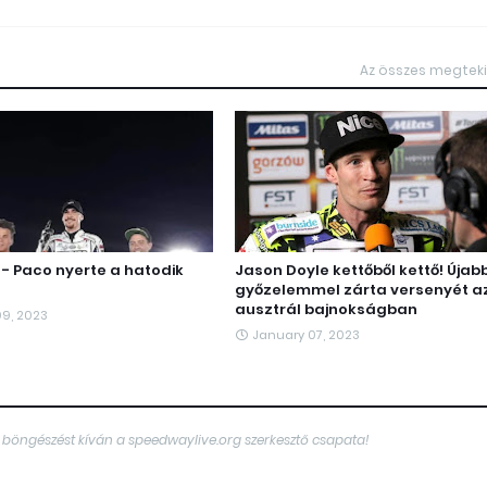
Az összes megtek
 - Paco nyerte a hatodik
Jason Doyle kettőből kettő! Újab
győzelemmel zárta versenyét a
ausztrál bajnokságban
09, 2023
January 07, 2023
 böngészést kíván a speedwaylive.org szerkesztő csapata!