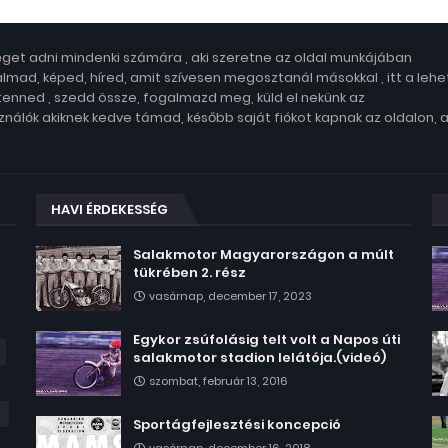
get adni mindenki számára , aki szeretne az oldal munkájában
lmad, képed, híred, amit szívesen megosztanál másokkal , itt a leh
 tenned , szedd össze, fogalmazd meg, küld el nekünk az
nálók akiknek kedve támad, később saját fiókot kapnak az oldalon, 
HAVI ÉRDEKESSÉG
Salakmotor Magyarországon a múlt
tükrében 2. rész
vasárnap, december 17, 2023
Egykor zsúfolásig telt volt a Napos úti
salakmotor stadion lelátója.(videó)
szombat, február 13, 2016
Sportágfejlesztési koncepció