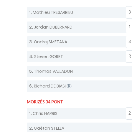
1.
Mathieu TRESARRIEU
3
2.
Jordan DUBERNARD
1
3.
Ondrej SMETANA
3
4.
Steven GORET
R
5.
Thomas VALLADON
6.
Richard DE BIASI
(R)
MORIZÈS 34.PONT
1.
Chris HARRIS
2
2.
Gaétan STELLA