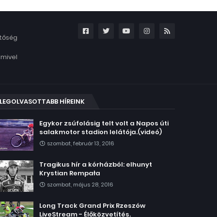
etőség
amivel
LEGOLVASOTTABB HÍREINK
Egykor zsúfolásig telt volt a Napos úti
salakmotor stadion lelátója.(videó)
szombat, február 13, 2016
Tragikus hír a kórházból: elhunyt
Krystian Rempała
szombat, május 28, 2016
Long Track Grand Prix Rzeszów
LiveStream - Élőközvetítés.