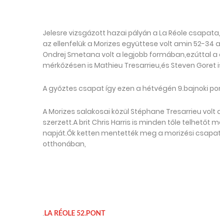
Jelesre vizsgázott hazai pályán a La Réole csapat
az ellenfelük a Morizes együttese volt amin 52-34
Ondrej Smetana volt a legjobb formában,ezúttal a 
mérkőzésen is Mathieu Tresarrieu,és Steven Goret
A győztes csapat így ezen a hétvégén 9.bajnoki pon
A Morizes salakosai közül Stéphane Tresarrieu volt
szerzett.A brit Chris Harris is minden tőle telhetőt
napját.Ők ketten mentették meg a morizési csapat
otthonában,
.
LA RÉOLE 52.PONT