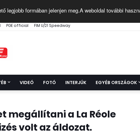
ető legjobb formában jelenjen meg.A weboldal további haszn
l
PGE official
FIM U/21 Speedway
YÉB
VIDEÓ
FOTÓ
INTERJÚK
EGYÉB ORSZÁGOK
t megállítani a La Réole
zés volt az áldozat.