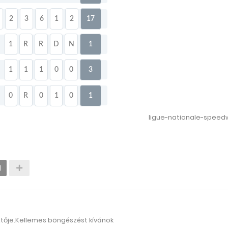
2
3
6
1
2
17
1
R
R
D
N
1
1
1
1
0
0
3
0
R
0
1
0
1
ligue-nationale-speed
ztője.Kellemes böngészést kívánok