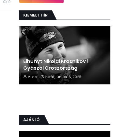
0
KIEMELT HÍR
Elhunyt Nikolai Krasnikov !
Gyászol Oroszország
V.Laci
hétfő, június 16, 2025
AJÁNLÓ