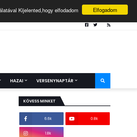
Elfogadom
álatával Kijelented,hogy elfodadom
HAZAI
VERSENYNAPTÁR
KÖVESS MINKET
6.6k
0.8k
1.8k