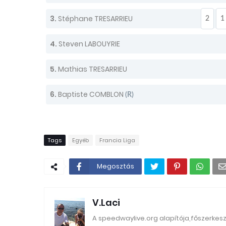
3.
Stéphane TRESARRIEU
2
1
4.
Steven LABOUYRIE
5.
Mathias TRESARRIEU
6.
Baptiste COMBLON
(R)
Tags
Egyéb
Francia Liga
Megosztás
V.Laci
A speedwaylive.org alapítója,főszerkes