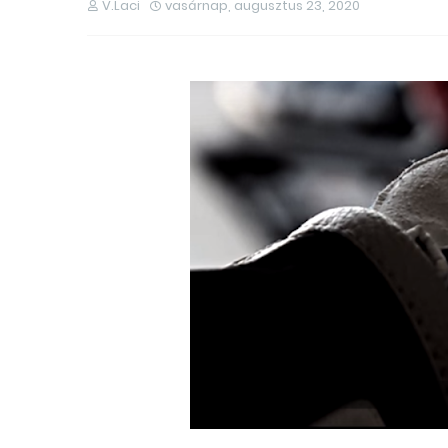
V.Laci
vasárnap, augusztus 23, 2020