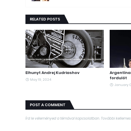
RELATED POSTS
Elhunyt Andrej Kudriashov
Argentína
fordulót
May 19, 2024
January 
POST A COMMENT
Írd le véleményed a témával kapcsolatban. További kellemes