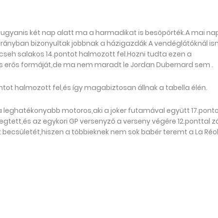
a,ugyanis két nap alatt ma a harmadikat is besöpörték.A mai n
 arányban bizonyultak jobbnak a házigazdák A vendéglátóknál i
cseh salakos 14.pontot halmozott fel.Hozni tudta ezen a
 is erős formáját,de ma nem maradt le Jordan Dubernard sem .
tot halmozott fel,és így magabiztosan állnak a tabella élén.
 a leghatékonyabb motoros,aki a joker futamával együtt 17.pont
 megtett,és az egykori GP versenyző a verseny végére 12.ponttal z
 becsületét,hiszen a többieknek nem sok babér teremt a La Réo