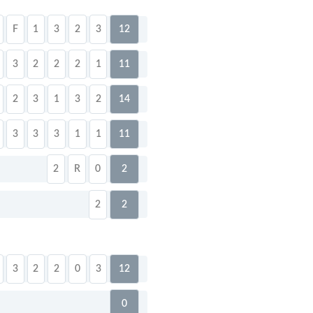
F
1
3
2
3
12
3
2
2
2
1
11
2
3
1
3
2
14
3
3
3
1
1
11
2
R
0
2
2
2
3
2
2
0
3
12
0