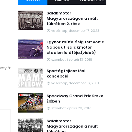
Salakmotor
Magyarországon a múlt
tükrében 2. rész
vasárnap, december 17, 2023
Egykor zsúfolásig telt volt a
Napos úti salakmotor
stadion lelátója.(videó)
szombat, február 13, 2016
way.fr
Sportágfejlesztési
koncepció
vasárnap, december 16, 2018
Speedway Grand Prix Krsko
Élőben
szombat, április 29, 2017
Salakmotor
Magyarországon a múlt
tükrében