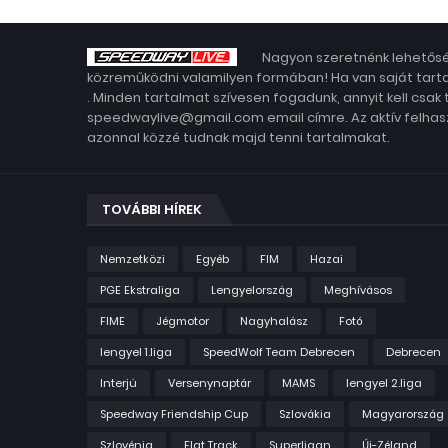
Nagyon szeretnénk lehetősé
közreműködni valamilyen formában! Ha van saját tarta
. Minden tartalmat szívesen fogadunk, annyit kell csak
speedwaylive@gmail.com email címre. Az aktív felhasz
azonnal közzé tudnak majd tenni tartalmakat.
TOVÁBBI HÍREK
Nemzetközi
Egyéb
FIM
Hazai
PGE Ekstraliga
Lengyelország
Meghívásos
FIME
Jégmotor
Nagyhalász
Fotó
lengyel 1.liga
SpeedWolf Team Debrecen
Debrecen
Interjú
Versenynaptár
MAMS
lengyel 2.liga
Speedway Friendship Cup
Szlovákia
Magyarország
Szlovénia
Flat Track
Superligan
Új-Zéland