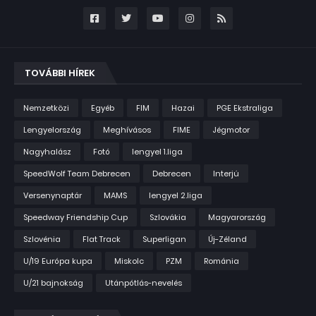
TOVÁBBI HÍREK
Nemzetközi
Egyéb
FIM
Hazai
PGE Ekstraliga
Lengyelország
Meghívásos
FIME
Jégmotor
Nagyhalász
Fotó
lengyel 1.liga
SpeedWolf Team Debrecen
Debrecen
Interjú
Versenynaptár
MAMS
lengyel 2.liga
Speedway Friendship Cup
Szlovákia
Magyarország
Szlovénia
Flat Track
Superligan
Új-Zéland
U/19 Európa kupa
Miskolc
PZM
Románia
U/21 bajnokság
Utánpótlás-nevelés