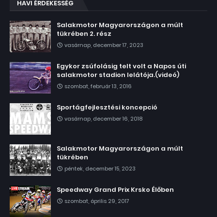
HAVI ÉRDEKESSÉG
Salakmotor Magyarországon a múlt
tükrében 2. rész
vasárnap, december 17, 2023
Egykor zsúfolásig telt volt a Napos úti
salakmotor stadion lelátója.(videó)
szombat, február 13, 2016
Sportágfejlesztési koncepció
vasárnap, december 16, 2018
Salakmotor Magyarországon a múlt
tükrében
péntek, december 15, 2023
Speedway Grand Prix Krsko Élőben
szombat, április 29, 2017