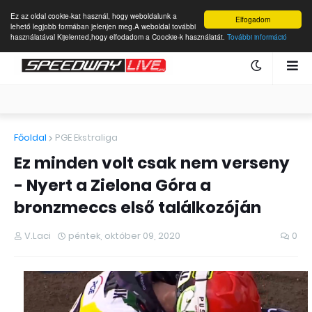
Ez az oldal cookie-kat használ, hogy weboldalunk a
Elfogadom
lehető legjobb formában jelenjen meg.A weboldal további
használatával Kijelented,hogy elfodadom a Coockie-k használatát.
További információ
Főoldal
PGE Ekstraliga
Ez minden volt csak nem verseny
- Nyert a Zielona Góra a
bronzmeccs első találkozóján
V.Laci
péntek, október 09, 2020
0