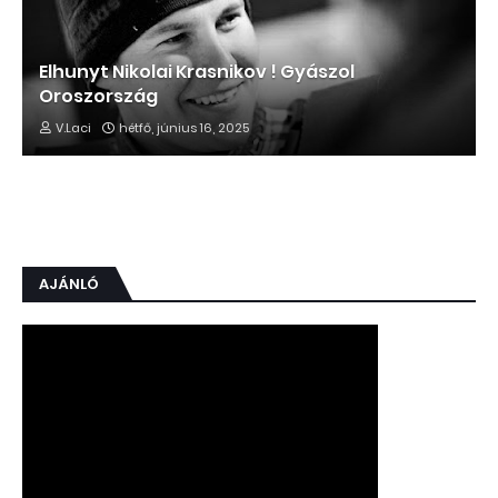
Elhunyt Nikolai Krasnikov ! Gyászol
Oroszország
V.Laci
hétfő, június 16, 2025
AJÁNLÓ