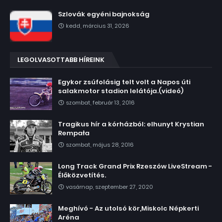
Szlovák egyéni bajnokság
kedd, március 31, 2026
LEGOLVASOTTABB HÍREINK
Egykor zsúfolásig telt volt a Napos úti
salakmotor stadion lelátója.(videó)
szombat, február 13, 2016
Tragikus hír a kórházból: elhunyt Krystian
Rempała
szombat, május 28, 2016
Long Track Grand Prix Rzeszów LiveStream -
Élőközvetítés.
vasárnap, szeptember 27, 2020
Meghívó - Az utolsó kör,Miskolc Népkerti
Aréna