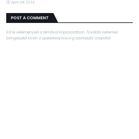
April 08, 2022
POST A COMMENT
Írd le véleményed a témával kapcsolatban. További kellemes
böngészést kíván a speedwaylive.org szerkesztő csapata!