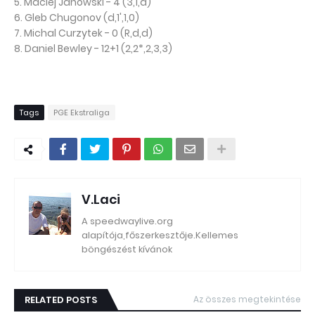
5. Maciej Janowski - 4 (3,1,d)
6. Gleb Chugonov (d,1',1,0)
7. Michal Curzytek - 0 (R,d,d)
8. Daniel Bewley - 12+1 (2,2*,2,3,3)
Tags
PGE Ekstraliga
V.Laci
A speedwaylive.org
alapítója,főszerkesztője.Kellemes
böngészést kívánok
RELATED POSTS
Az összes megtekintése