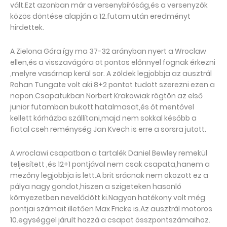
vált.Ezt azonban már a versenybíróság,és a versenyzők
közös döntése alapján a 12.futam után eredményt
hirdettek.
A Zielona Góra így ma 37-32 arányban nyert a Wroclaw
ellen,és a visszavágóra öt pontos előnnyel fognak érkezni
,melyre vasárnap kerül sor. A zöldek legjobbja az ausztrál
Rohan Tungate volt aki 8+2 pontot tudott szerezni ezen a
napon.Csapatukban Norbert Krakowiak rögtön az első
junior futamban bukott hatalmasat,és őt mentővel
kellett kórházba szállítani,majd nem sokkal később a
fiatal cseh reménység Jan Kvech is erre a sorsra jutott.
A wroclawi csapatban a tartalék Daniel Bewley remekül
teljesített ,és 12+1 pontjával nem csak csapata,hanem a
mezőny legjobbja is lett.A brit srácnak nem okozott ez a
pálya nagy gondot,hiszen a szigeteken hasonló
környezetben nevelődött ki.Nagyon hatékony volt még
pontjai számait illetően Max Fricke is.Az ausztrál motoros
10.egységgel járult hozzá a csapat összpontszámaihoz.