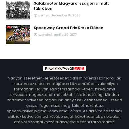
Salakmotor Magyarországon a múlt
tükrében
péntek, december 15, 2023
Speedway Grand Prix Krsko Élőben
szombat, április 29, 2017
Nagyon szeretnénk lehetőséget adni mindenki számára , aki
szeretne az oldal munkájában közreműködni valamilyen
formában! Ha van saját tartalmad, képed, híred, amit
szívesen megosztanál másokkal , itt a lehetőség . Minden
tartalmat szívesen fogadunk, annyit kell csak tenned , szedd
össze, fogalmazd meg, küld el nekünk az
speedwaylive@gmail.com email címre. Az aktív felhasználók
akiknek kedve támad, később saját fiókot kapnak az oldalon,
amivel azonnal közzé tudnak majd tenni tartalmakat.