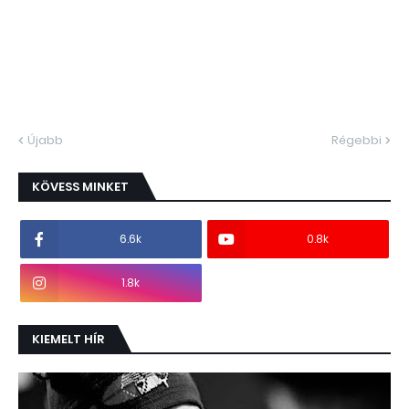
Újabb
Régebbi
KÖVESS MINKET
6.6k
0.8k
1.8k
KIEMELT HÍR