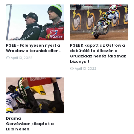
PGEE - Fölényesen nyert a
PGEE Kikapott az Ostrów a
Wroclaw a toruniak ellen...
debütáló találkozón a
Grudziadz nehéz falatnak
April 10, 2022
bizonyult.
April 10, 2022
Dráma
Gorzówban,kikaptak a
Lublin ellen.