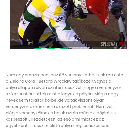
Nem egy bronzmeccshez illő versenyt láthattunk ma este
a Zielona Góra - Betard Wroclaw találkozón.Sajnos a
pálya állapota olyan szinten rossz volt,hogy a versenyzők
szó szerint hullottak mint a legyek a pályán .Még a nagy
nevek sem találtak körbe ,de voltak viszont olyan
versenyzők akiknek nem okozott problémát . Nem volt
elég a versenyzőknek a bajuk aztán még az időjárás is
közbeszólt Elkezdett esni az eső ami miatt ez az
egyébként is rossz felületű pálya még csúszóssá is