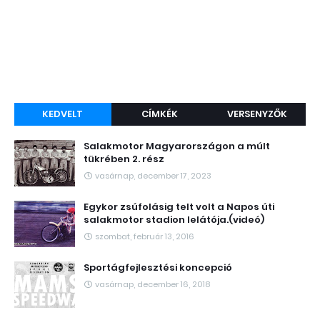
KEDVELT
CÍMKÉK
VERSENYZŐK
Salakmotor Magyarországon a múlt
tükrében 2. rész
vasárnap, december 17, 2023
Egykor zsúfolásig telt volt a Napos úti
salakmotor stadion lelátója.(videó)
szombat, február 13, 2016
Sportágfejlesztési koncepció
vasárnap, december 16, 2018