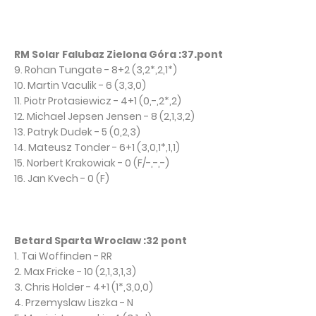
RM Solar Falubaz Zielona Góra :37.pont
9. Rohan Tungate - 8+2 (3,2*,2,1*)
10. Martin Vaculik - 6 (3,3,0)
11. Piotr Protasiewicz - 4+1 (0,-,2*,2)
12. Michael Jepsen Jensen - 8 (2,1,3,2)
13. Patryk Dudek - 5 (0,2,3)
14. Mateusz Tonder - 6+1 (3,0,1*,1,1)
15. Norbert Krakowiak - 0 (F/-,-,-)
16. Jan Kvech - 0 (F)
Betard Sparta Wroclaw :32 pont
1. Tai Woffinden - RR
2. Max Fricke - 10 (2,1,3,1,3)
3. Chris Holder - 4+1 (1*,3,0,0)
4. Przemyslaw Liszka - N