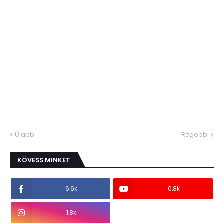
Újabb
Régebbi
KÖVESS MINKET
6.6k
0.8k
1.8k