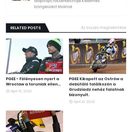
alapítója,főszerkesztője.Kellemes
böngészést kívánok
RELATED POSTS
Az összes megtekintése
PGEE - Fölényesen nyert a
PGEE Kikapott az Ostrów a
Wroclaw a toruniak ellen...
debütáló találkozón a
Grudziadz nehéz falatnak
April 10, 2022
bizonyult.
April 10, 2022