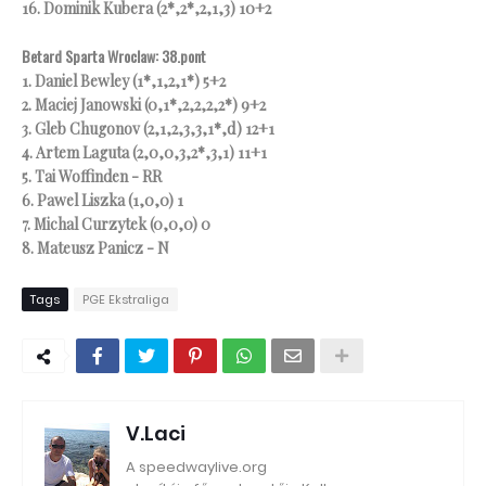
16. Dominik Kubera (2*,2*,2,1,3) 10+2
Betard Sparta Wroclaw: 38.pont
1. Daniel Bewley (1*,1,2,1*) 5+2
2. Maciej Janowski (0,1*,2,2,2,2*) 9+2
3. Gleb Chugonov (2,1,2,3,3,1*,d) 12+1
4. Artem Laguta (2,0,0,3,2*,3,1) 11+1
5. Tai Woffinden - RR
6. Pawel Liszka (1,0,0) 1
7. Michal Curzytek (0,0,0) 0
8. Mateusz Panicz - N
Tags
PGE Ekstraliga
V.Laci
A speedwaylive.org