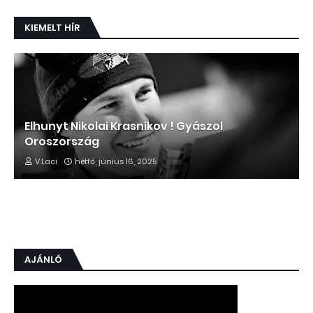
KIEMELT HÍR
Elhunyt Nikolai Krasnikov ! Gyászol
Oroszország
V.Laci
hétfő, június 16, 2025
AJÁNLÓ