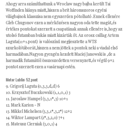
Ahogy arra számíthattunk a Wroclaw nagy bajba került Tai
Woffinden hiánya miatt,hiszen a brit háromszoros egyéni
világbajnok klasszisa nem egyszerűen pótolható .Ennek ellenére
Gleb Chugonov ezen a mérkőzésen nagyon oda tette magát,és
értékes pontokat szerzett a csapatának annak ellenére is,hogy az
utolsó futamban bukás miatt kizárták őt. Az orosz csillag Artem
Laguta(11+1.pont) is valószínű megijesztette a WTS
szurkolótáborát,hiszen a nem jöttek a pontok neki a viadal első
harmadában.Nagyon gyengén kezdett Maciej Janowski is ,de a
harmadik futamától összeszedetten versenyzett,és végül 9+2
pontot szerzett ezen a vasárnapi estén.
Motor Lublin: 52.pont
9. Grigorij Laguta (0,3,3,d,d) 6
10. Krzysztof Buczkowski (1,1,0,1) 3
11. Jaroslaw Hampel (3,3,1*,3) 10+1
12. Mark Karion - N
13. Mikkel Michelsen (3,3,1*,3,2*) 12+2
14. Wiktor Lampart (2*,3,2,0) 7+1
15. Mateusz Cierniak (3,0,1) 4