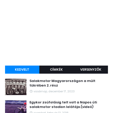
KEDVELT
CÍMKÉK
VERSENYZŐK
Salakmotor Magyarországon a múlt
tükrében 2. rész
vasárnap, december 17, 2023
Egykor zsúfolásig telt volt a Napos úti
salakmotor stadion lelátója.(videó)
szombat, február 13, 2016