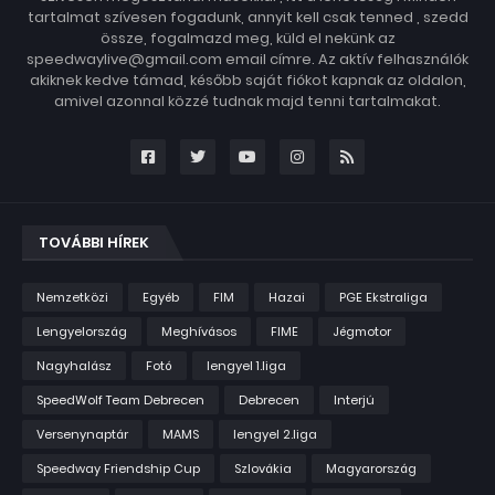
tartalmat szívesen fogadunk, annyit kell csak tenned , szedd
össze, fogalmazd meg, küld el nekünk az
speedwaylive@gmail.com email címre. Az aktív felhasználók
akiknek kedve támad, később saját fiókot kapnak az oldalon,
amivel azonnal közzé tudnak majd tenni tartalmakat.
TOVÁBBI HÍREK
Nemzetközi
Egyéb
FIM
Hazai
PGE Ekstraliga
Lengyelország
Meghívásos
FIME
Jégmotor
Nagyhalász
Fotó
lengyel 1.liga
SpeedWolf Team Debrecen
Debrecen
Interjú
Versenynaptár
MAMS
lengyel 2.liga
Speedway Friendship Cup
Szlovákia
Magyarország