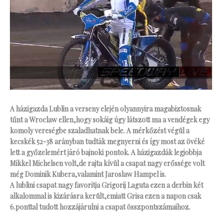
A házigazda Lublin a verseny elején olyannyira magabiztosnak
tűnt a Wroclaw ellen,hogy sokáig úgy látszott ma a vendégek egy
komoly vereségbe szaladhatnak bele. A mérkőzést végül a
kecskék 52-38 arányban tudták megnyerni és így most az övéké
lett a győzelemért járó bajnoki pontok. A házigazdák legjobbja
Mikkel Michelsen volt,de rajta kívül a csapat nagy erőssége volt
még Dominik Kubera,valamint Jaroslaw Hampel is.
A lublini csapat nagy favoritja Grigorij Laguta ezen a derbin két
alkalommal is kizárásra került,emiatt Grisa ezen a napon csak
6.ponttal tudott hozzájárulni a csapat összpontszámaihoz.