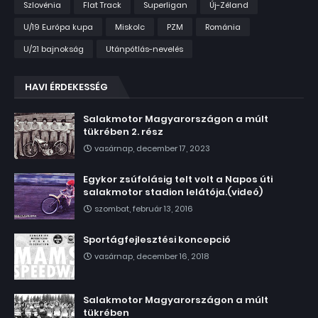
Szlovénia
Flat Track
Superligan
Új-Zéland
U/19 Európa kupa
Miskolc
PZM
Románia
U/21 bajnokság
Utánpótlás-nevelés
HAVI ÉRDEKESSÉG
Salakmotor Magyarországon a múlt
tükrében 2. rész
vasárnap, december 17, 2023
Egykor zsúfolásig telt volt a Napos úti
salakmotor stadion lelátója.(videó)
szombat, február 13, 2016
Sportágfejlesztési koncepció
vasárnap, december 16, 2018
Salakmotor Magyarországon a múlt
tükrében