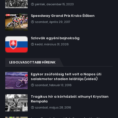
péntek, december 15, 2023
Speedway Grand Prix Krsko Élőben
szombat, április 29, 2017
Szlovák egyéni bajnokság
kedd, március 31, 2026
LEGOLVASOTTABB HÍREINK
Egykor zsúfolásig telt volt a Napos úti
salakmotor stadion lelátója.(videó)
szombat, február 13, 2016
Tragikus hír a kórházból: elhunyt Krystian
Rempała
szombat, május 28, 2016