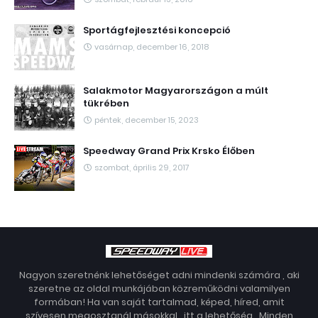
Sportágfejlesztési koncepció
vasárnap, december 16, 2018
Salakmotor Magyarországon a múlt
tükrében
péntek, december 15, 2023
Speedway Grand Prix Krsko Élőben
szombat, április 29, 2017
Nagyon szeretnénk lehetőséget adni mindenki számára , aki
szeretne az oldal munkájában közreműködni valamilyen
formában! Ha van saját tartalmad, képed, híred, amit
szívesen megosztanál másokkal , itt a lehetőség . Minden