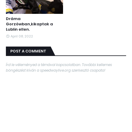
Dráma
Gorzówban,kikaptak a
Lublin ellen.
April 08, 2022
POST A COMMENT
Írd le véleményed a témával kapcsolatban. További kellemes
böngészést kíván a speedwaylive.org szerkesztő csapata!