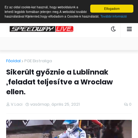
Ez az oldal cookie-kat használ, hogy weboldalunk a
Elfogadom
lehető legjobb formában jelenjen meg.A weboldal további
használatával Kijelented,hogy elfodadom a Coockie-k használatát.
További információ
Főoldal
PGE Ekstraliga
Sikerült győznie a Lublinnak
,feladat teljesítve a Wroclaw
ellen.
V.Laci
vasárnap, április 25, 2021
0