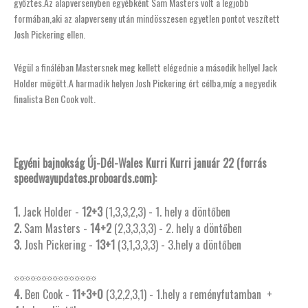
győztes.Az alapversenyben egyébként Sam Masters volt a legjobb
formában,aki az alapverseny után mindösszesen egyetlen pontot veszített
Josh Pickering ellen.
Végül a fináléban Mastersnek meg kellett elégednie a második hellyel Jack
Holder mögött.A harmadik helyen Josh Pickering ért célba,míg a negyedik
finalista Ben Cook volt.
Egyéni bajnokság Új-Dél-Wales Kurri Kurri január 22 (forrás
speedwayupdates.proboards.com):
1.
Jack Holder -
12+3
(1,3,3,2,3) - 1.
hely a döntőben
2.
Sam Masters -
14+2
(2,3,3,3,3) - 2.
hely a döntőben
3.
Josh Pickering -
13+1
(3,1,3,3,3) - 3.
hely a döntőben
¤¤¤¤¤¤¤¤¤¤¤¤¤¤¤
4.
Ben Cook -
11+3+0
(3,2,2,3,1) - 1.
hely a reményfutamban
+