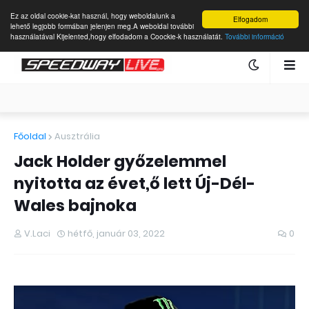
Ez az oldal cookie-kat használ, hogy weboldalunk a
Elfogadom
lehető legjobb formában jelenjen meg.A weboldal további
használatával Kijelented,hogy elfodadom a Coockie-k használatát.
További információ
Főoldal
Ausztrália
Jack Holder győzelemmel
nyitotta az évet,ő lett Új-Dél-
Wales bajnoka
V.Laci
hétfő, január 03, 2022
0