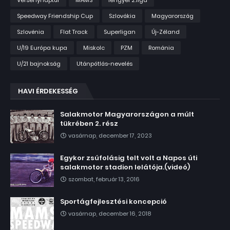
Versenynaptár
MAMS
lengyel 2.liga
Speedway Friendship Cup
Szlovákia
Magyarország
Szlovénia
Flat Track
Superligan
Új-Zéland
U/19 Európa kupa
Miskolc
PZM
Románia
U/21 bajnokság
Utánpótlás-nevelés
HAVI ÉRDEKESSÉG
Salakmotor Magyarországon a múlt
tükrében 2. rész
vasárnap, december 17, 2023
Egykor zsúfolásig telt volt a Napos úti
salakmotor stadion lelátója.(videó)
szombat, február 13, 2016
Sportágfejlesztési koncepció
vasárnap, december 16, 2018