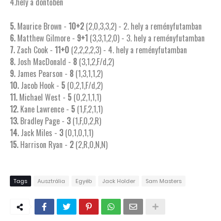
4.
hely a döntőben
5.
Maurice Brown -
10+2
(2,0,3,3,2) - 2.
hely a reményfutamban
6.
Matthew Gilmore -
9+1
(3,3,1,2,0) - 3.
hely a reményfutamban
7.
Zach Cook -
11+0
(2,2,2,2,3) - 4.
hely a reményfutamban
8.
Josh MacDonald -
8
(3,1,2,F/d,2)
9.
James Pearson -
8
(1,3,1,1,2)
10.
Jacob Hook -
5
(0,2,1,F/d,2)
11.
Michael West -
5
(0,2,1,1,1)
12.
Kane Lawrence -
5
(1,F,2,1,1)
13.
Bradley Page -
3
(1,F,0,2,R)
14.
Jack Miles -
3
(0,1,0,1,1)
15.
Harrison Ryan -
2
(2,R,0,N,N)
Tags
Ausztrália
Egyéb
Jack Holder
Sam Masters