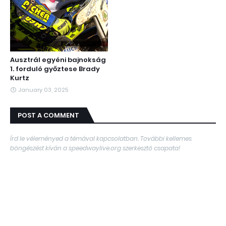
Ausztrál egyéni bajnokság
1. forduló győztese Brady
Kurtz
January 03, 2025
POST A COMMENT
Írd le véleményed a témával kapcsolatban. További kellemes
böngészést kíván a speedwaylive.org szerkesztő csapata!