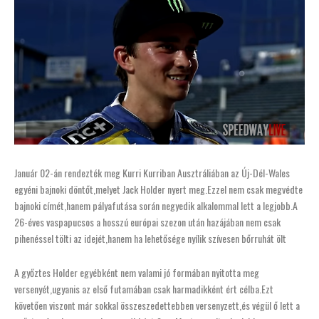
Január 02-án rendezték meg Kurri Kurriban Ausztráliában az Új-Dél-Wales
egyéni bajnoki döntőt,melyet Jack Holder nyert meg.Ezzel nem csak megvédte
bajnoki címét,hanem pályafutása során negyedik alkalommal lett a legjobb.A
26-éves vaspapucsos a hosszú európai szezon után hazájában nem csak
pihenéssel tölti az idejét,hanem ha lehetősége nyílik szívesen bőrruhát ölt
A győztes Holder egyébként nem valami jó formában nyitotta meg
versenyét,ugyanis az első futamában csak harmadikként ért célba.Ezt
követően viszont már sokkal összeszedettebben versenyzett,és végül ő lett a