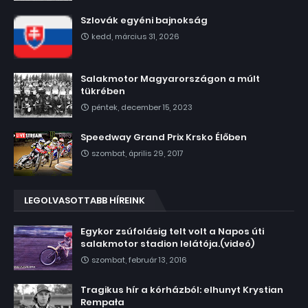
Szlovák egyéni bajnokság
kedd, március 31, 2026
Salakmotor Magyarországon a múlt
tükrében
péntek, december 15, 2023
Speedway Grand Prix Krsko Élőben
szombat, április 29, 2017
LEGOLVASOTTABB HÍREINK
Egykor zsúfolásig telt volt a Napos úti
salakmotor stadion lelátója.(videó)
szombat, február 13, 2016
Tragikus hír a kórházból: elhunyt Krystian
Rempała