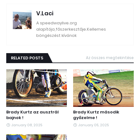
V.Laci
A speedwaylive.org
alapítója,főszerkesztője.Kellemes
böngészést kívánok
RELATED POSTS
Az összes megtekintése
Brady Kurtz az ausztrál
Brady Kurtz második
bajnok !
győzelme !
January 08, 2025
January 05, 2025