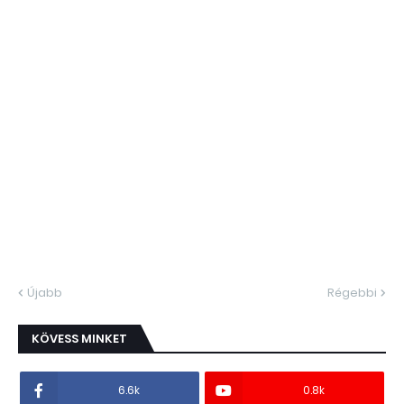
Újabb
Régebbi
KÖVESS MINKET
6.6k
0.8k