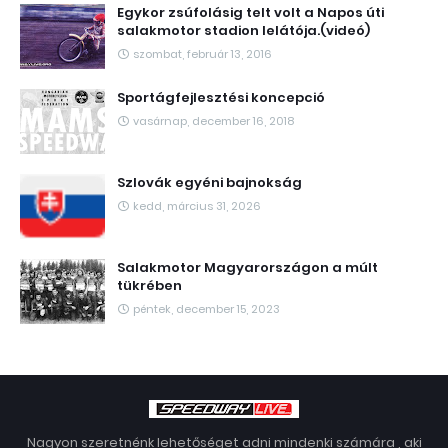
Egykor zsúfolásig telt volt a Napos úti
salakmotor stadion lelátója.(videó)
szombat, február 13, 2016
Sportágfejlesztési koncepció
vasárnap, december 16, 2018
Szlovák egyéni bajnokság
kedd, március 31, 2026
Salakmotor Magyarországon a múlt
tükrében
péntek, december 15, 2023
Nagyon szeretnénk lehetőséget adni mindenki számára , aki