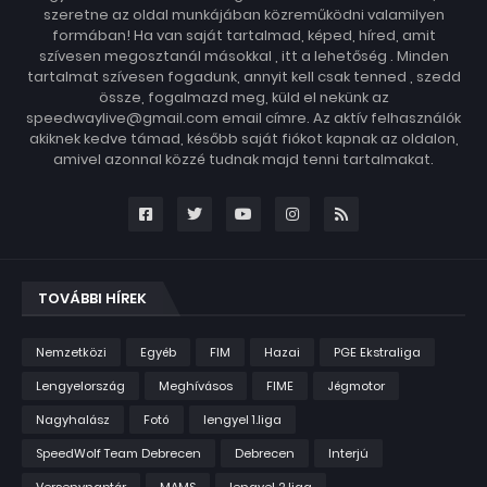
szeretne az oldal munkájában közreműködni valamilyen
formában! Ha van saját tartalmad, képed, híred, amit
szívesen megosztanál másokkal , itt a lehetőség . Minden
tartalmat szívesen fogadunk, annyit kell csak tenned , szedd
össze, fogalmazd meg, küld el nekünk az
speedwaylive@gmail.com email címre. Az aktív felhasználók
akiknek kedve támad, később saját fiókot kapnak az oldalon,
amivel azonnal közzé tudnak majd tenni tartalmakat.
TOVÁBBI HÍREK
Nemzetközi
Egyéb
FIM
Hazai
PGE Ekstraliga
Lengyelország
Meghívásos
FIME
Jégmotor
Nagyhalász
Fotó
lengyel 1.liga
SpeedWolf Team Debrecen
Debrecen
Interjú