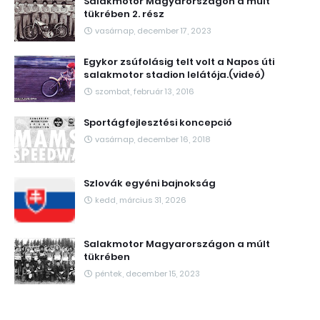
Salakmotor Magyarországon a múlt
tükrében 2. rész
vasárnap, december 17, 2023
Egykor zsúfolásig telt volt a Napos úti
salakmotor stadion lelátója.(videó)
szombat, február 13, 2016
Sportágfejlesztési koncepció
vasárnap, december 16, 2018
Szlovák egyéni bajnokság
kedd, március 31, 2026
Salakmotor Magyarországon a múlt
tükrében
péntek, december 15, 2023