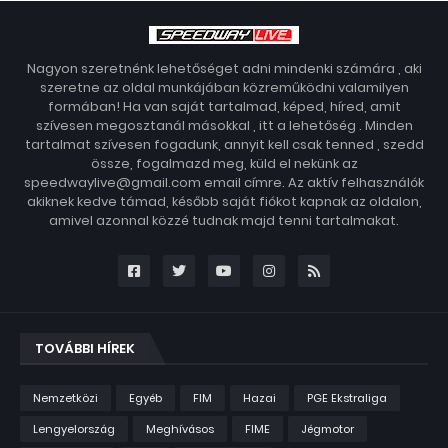
Nagyon szeretnénk lehetőséget adni mindenki számára , aki
szeretne az oldal munkájában közreműködni valamilyen
formában! Ha van saját tartalmad, képed, híred, amit
szívesen megosztanál másokkal , itt a lehetőség . Minden
tartalmat szívesen fogadunk, annyit kell csak tenned , szedd
össze, fogalmazd meg, küld el nekünk az
speedwaylive@gmail.com email címre. Az aktív felhasználók
akiknek kedve támad, később saját fiókot kapnak az oldalon,
amivel azonnal közzé tudnak majd tenni tartalmakat.
TOVÁBBI HÍREK
Nemzetközi
Egyéb
FIM
Hazai
PGE Ekstraliga
Lengyelország
Meghívásos
FIME
Jégmotor