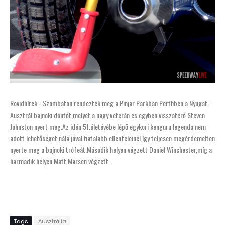
Rövidhírek - Szombaton rendezték meg a Pinjar Parkban Perthben a Nyugat-
Ausztrál bajnoki döntőt,melyet a nagy veterán és egyben visszatérő Steven
Johnston nyert meg.Az idén 51.életévébe lépő egykori kenguru legenda nem
adott lehetőséget nála jóval fiatalabb ellenfeleinél,így teljesen megérdemelten
nyerte meg a bajnoki trófeát.Második helyen végzett Daniel Winchester,míg a
harmadik helyen Matt Marsen végzett.
Tags
Ausztrália