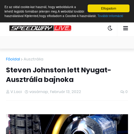
Ez az oldal cookie-kat használ, hogy weboldalunk a
Elfogadom
lehető legjobb formában jelenjen meg.A weboldal további
használatával Kijelented,hogy elfodadom a Coockie-k használatát.
További információ
Főoldal
Ausztrália
Steven Johnston lett Nyugat-
Ausztrália bajnoka
V.Laci
vasárnap, február 13, 2022
0