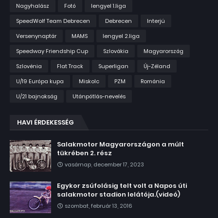
Nagyhalász
Fotó
lengyel 1.liga
SpeedWolf Team Debrecen
Debrecen
Interjú
Versenynaptár
MAMS
lengyel 2.liga
Speedway Friendship Cup
Szlovákia
Magyarország
Szlovénia
Flat Track
Superligan
Új-Zéland
U/19 Európa kupa
Miskolc
PZM
Románia
U/21 bajnokság
Utánpótlás-nevelés
HAVI ÉRDEKESSÉG
Salakmotor Magyarországon a múlt
tükrében 2. rész
vasárnap, december 17, 2023
Egykor zsúfolásig telt volt a Napos úti
salakmotor stadion lelátója.(videó)
szombat, február 13, 2016