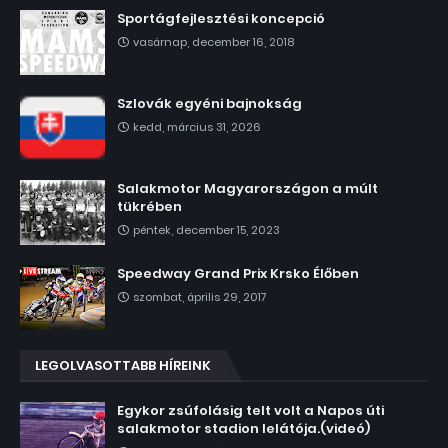
Sportágfejlesztési koncepció
vasárnap, december 16, 2018
Szlovák egyéni bajnokság
kedd, március 31, 2026
Salakmotor Magyarországon a múlt
tükrében
péntek, december 15, 2023
Speedway Grand Prix Krsko Élőben
szombat, április 29, 2017
LEGOLVASOTTABB HÍREINK
Egykor zsúfolásig telt volt a Napos úti
salakmotor stadion lelátója.(videó)