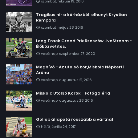
szombat, február 13, 2016
Tragikus hír a kórházból: elhunyt Krystian
Rempała
szombat, május 28, 2016
Long Track Grand Prix Rzeszów LiveStream -
Élőközvetítés.
vasárnap, szeptember 27, 2020
Meghívó - Az utolsó kör,Miskolc Népkerti
Aréna
vasárnap, augusztus 21, 2016
Miskolc Utolsó Körök - Fotógaléria
vasárnap, augusztus 28, 2016
Gollob állapota rosszabb a vártnál
hétfő, április 24, 2017