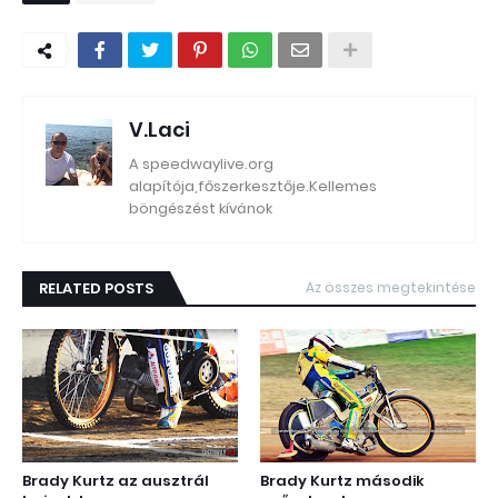
V.Laci
A speedwaylive.org
alapítója,főszerkesztője.Kellemes
böngészést kívánok
RELATED POSTS
Az összes megtekintése
Brady Kurtz az ausztrál
Brady Kurtz második