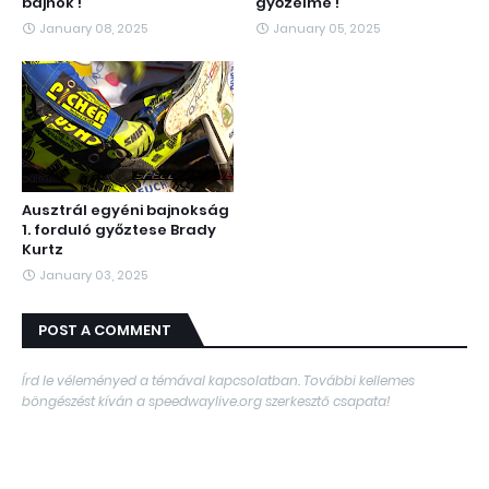
bajnok !
győzelme !
January 08, 2025
January 05, 2025
Ausztrál egyéni bajnokság
1. forduló győztese Brady
Kurtz
January 03, 2025
POST A COMMENT
Írd le véleményed a témával kapcsolatban. További kellemes
böngészést kíván a speedwaylive.org szerkesztő csapata!