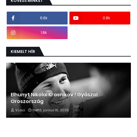
KÖVESS MINKET
6.6k
0.8k
1.8k
KIEMELT HÍR
Elhunyt Nikolai Krasnikov ! Gyászol
Oroszország
V.Laci
hétfő, június 16, 2025