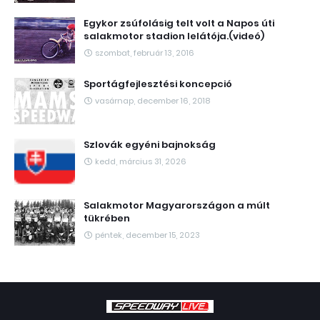
Egykor zsúfolásig telt volt a Napos úti
salakmotor stadion lelátója.(videó)
szombat, február 13, 2016
Sportágfejlesztési koncepció
vasárnap, december 16, 2018
Szlovák egyéni bajnokság
kedd, március 31, 2026
Salakmotor Magyarországon a múlt
tükrében
péntek, december 15, 2023