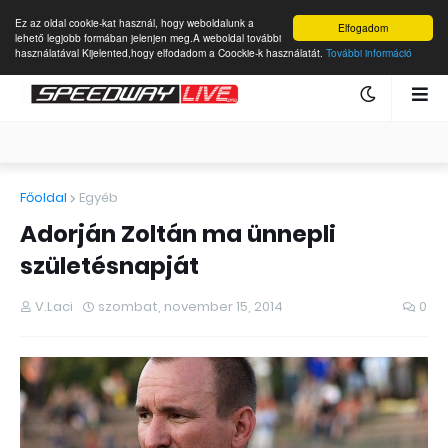
Ez az oldal cookie-kat használ, hogy weboldalunk a
Elfogadom
lehető legjobb formában jelenjen meg.A weboldal további
használatával Kijelented,hogy elfodadom a Coockie-k használatát.
További információ
Főoldal
Egyéb
Adorján Zoltán ma ünnepli
születésnapját
V.Laci
szombat, november 15, 2014
0