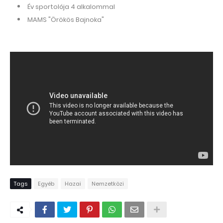
Év sportolója 4 alkalommal
MAMS "Örökös Bajnoka"
Tags
Egyéb
Hazai
Nemzetközi