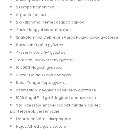
2 Európa bajnoki cím
Argentin bajnok
2 alkalommal német csapat bajnok
2-szer lengyel csapat bajnok
12 alkalommal Debrecen Város Nagydíjának győztese
Bajnokok Kupája győztes
4-szer Miskolc GP győztes
Tomicek Emlékverseny győztes
10.000 $ Nagydíj győztes
3-szor Golden Gala dobogós
Kelet Tenger Kupa győztes
Számtalan meghívásos verseny győztese
1996 Angol Elit liga 4. legjobb pontszerzője
Stal Rzeszów lengyel csapat minden idők leg
ponterősebb versenyzője
Debrecen Város díszpolgára
Hajós Alfréd díjas sportoló