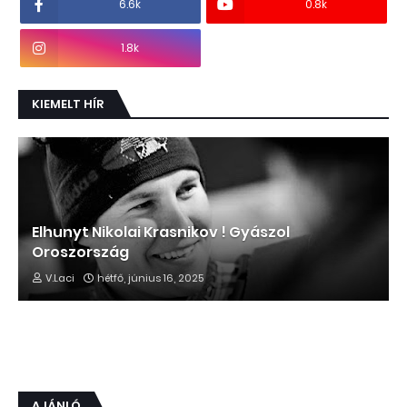
6.6k
0.8k
1.8k
KIEMELT HÍR
Elhunyt Nikolai Krasnikov ! Gyászol
Oroszország
V.Laci
hétfő, június 16, 2025
AJÁNLÓ