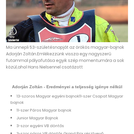
Ma ünnepli 53-születésnapját az örökös magyar-bajnok
Adorján Zoltán.Emlékezzünk vissza egy nagyszerű
futammal pályafutása egyik szép momentumára a sok
közül,ahol Hans Nielsennel csatázott
Adorján Zoltán - Eredményei a teljesség igénye nélkül
13-szoros Magyar egyéni bajnok11-szer Csapat Magyar
bajnok
11-szer Páros Magyar bajnok
Junior Magyar Bajnok
3-szor egyéni VB döntős
3-szor páros VB döntős Grand Prix résztvevő