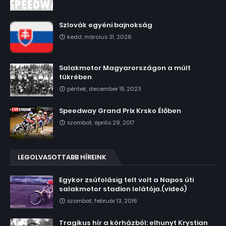
Szlovák egyéni bajnokság
kedd, március 31, 2026
Salakmotor Magyarországon a múlt
tükrében
péntek, december 15, 2023
Speedway Grand Prix Krsko Élőben
szombat, április 29, 2017
LEGOLVASOTTABB HÍREINK
Egykor zsúfolásig telt volt a Napos úti
salakmotor stadion lelátója.(videó)
szombat, február 13, 2016
Tragikus hír a kórházból: elhunyt Krystian