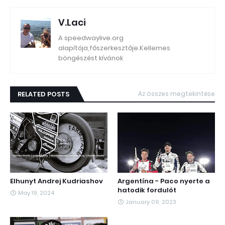
V.Laci
A speedwaylive.org
alapítója,főszerkesztője.Kellemes
böngészést kívánok
RELATED POSTS
Az összes megtekintése
Elhunyt Andrej Kudriashov
Argentína - Paco nyerte a
hatodik fordulót
May 19, 2024
January 09, 2023