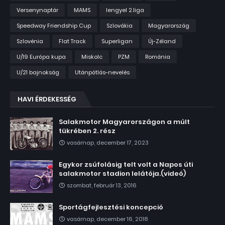
Versenynaptár
MAMS
lengyel 2.liga
Speedway Friendship Cup
Szlovákia
Magyarország
Szlovénia
Flat Track
Superligan
Új-Zéland
U/19 Európa kupa
Miskolc
PZM
Románia
U/21 bajnokság
Utánpótlás-nevelés
HAVI ÉRDEKESSÉG
Salakmotor Magyarországon a múlt
tükrében 2. rész
vasárnap, december 17, 2023
Egykor zsúfolásig telt volt a Napos úti
salakmotor stadion lelátója.(videó)
szombat, február 13, 2016
Sportágfejlesztési koncepció
vasárnap, december 16, 2018