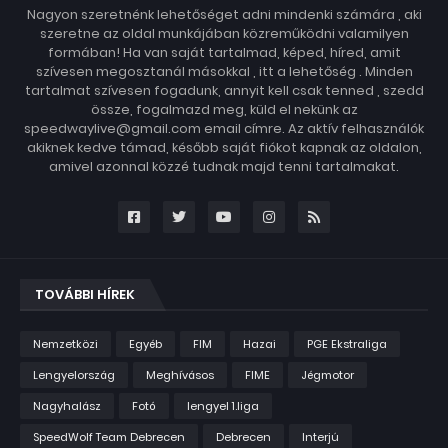
Nagyon szeretnénk lehetőséget adni mindenki számára , aki
szeretne az oldal munkájában közreműködni valamilyen
formában! Ha van saját tartalmad, képed, híred, amit
szívesen megosztanál másokkal , itt a lehetőség . Minden
tartalmat szívesen fogadunk, annyit kell csak tenned , szedd
össze, fogalmazd meg, küld el nekünk az
speedwaylive@gmail.com email címre. Az aktív felhasználók
akiknek kedve támad, később saját fiókot kapnak az oldalon,
amivel azonnal közzé tudnak majd tenni tartalmakat.
TOVÁBBI HÍREK
Nemzetközi
Egyéb
FIM
Hazai
PGE Ekstraliga
Lengyelország
Meghívásos
FIME
Jégmotor
Nagyhalász
Fotó
lengyel 1.liga
SpeedWolf Team Debrecen
Debrecen
Interjú