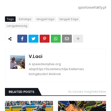
sportowefakty.pl
Tags
Extraliga
lengyel 1.liga
lengyel 2.liga
Lengyelország
V.Laci
A speedwaylive.org
alapítója,főszerkesztője.Kellemes
böngészést kívánok
RELATED POSTS
Az összes megtekintése