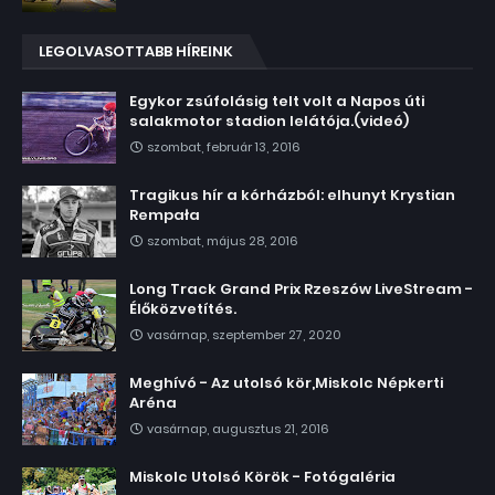
LEGOLVASOTTABB HÍREINK
Egykor zsúfolásig telt volt a Napos úti
salakmotor stadion lelátója.(videó)
szombat, február 13, 2016
Tragikus hír a kórházból: elhunyt Krystian
Rempała
szombat, május 28, 2016
Long Track Grand Prix Rzeszów LiveStream -
Élőközvetítés.
vasárnap, szeptember 27, 2020
Meghívó - Az utolsó kör,Miskolc Népkerti
Aréna
vasárnap, augusztus 21, 2016
Miskolc Utolsó Körök - Fotógaléria