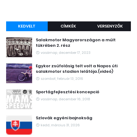
KEDVELT
CÍMKÉK
VERSENYZŐK
Salakmotor Magyarországon a múlt
tükrében 2. rész
vasárnap, december 17, 2023
Egykor zsúfolásig telt volt a Napos úti
salakmotor stadion lelátója.(videó)
szombat, február 13, 2016
Sportágfejlesztési koncepció
vasárnap, december 16, 2018
Szlovák egyéni bajnokság
kedd, március 31, 2026