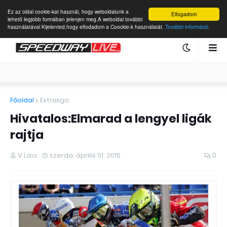
Ez az oldal cookie-kat használ, hogy weboldalunk a
Elfogadom
lehető legjobb formában jelenjen meg.A weboldal további
használatával Kijelented,hogy elfodadom a Coockie-k használatát.
További információ
Főoldal
Extraliga
Hivatalos:Elmarad a lengyel ligák
rajtja
V.Laci
szerda, április 01, 2015
0