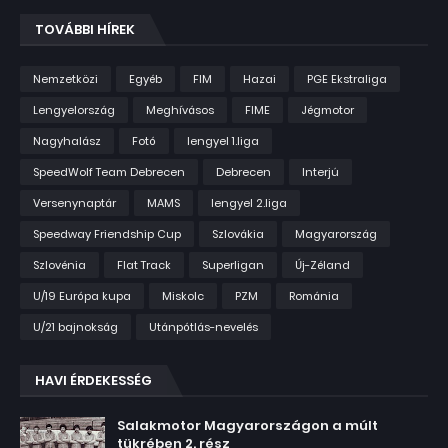
TOVÁBBI HÍREK
Nemzetközi
Egyéb
FIM
Hazai
PGE Ekstraliga
Lengyelország
Meghívásos
FIME
Jégmotor
Nagyhalász
Fotó
lengyel 1.liga
SpeedWolf Team Debrecen
Debrecen
Interjú
Versenynaptár
MAMS
lengyel 2.liga
Speedway Friendship Cup
Szlovákia
Magyarország
Szlovénia
Flat Track
Superligan
Új-Zéland
U/19 Európa kupa
Miskolc
PZM
Románia
U/21 bajnokság
Utánpótlás-nevelés
HAVI ÉRDEKESSÉG
Salakmotor Magyarországon a múlt
tükrében 2. rész