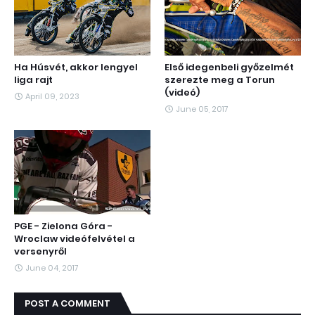
Ha Húsvét, akkor lengyel
Első idegenbeli győzelmét
liga rajt
szerezte meg a Torun
(videó)
April 09, 2023
June 05, 2017
PGE - Zielona Góra -
Wroclaw videófelvétel a
versenyről
June 04, 2017
POST A COMMENT