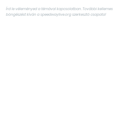
Írd le véleményed a témával kapcsolatban. További kellemes
böngészést kíván a speedwaylive.org szerkesztő csapata!