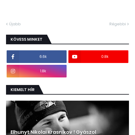
Újabb
Régebbi
KÖVESS MINKET
6.6k
0.8k
1.8k
KIEMELT HÍR
Elhunyt Nikolai Krasnikov ! Gyászol