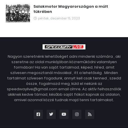
Salakmotor Magyarországon a múlt
tükrében
péntek, december 15, 2023
Nagyon szeretnénk lehetőséget adni mindenki számára , aki
szeretne az oldal munkájában közreműködni valamilyen
formában! Ha van saját tartalmad, képed, híred, amit
szívesen megosztanál másokkal , itt a lehetőség . Minden
tartalmat szívesen fogadunk, annyit kell csak tenned , szedd
össze, fogalmazd meg, küld el nekünk az
speedwaylive@gmail.com email címre. Az aktív felhasználók
akiknek kedve támad, később saját fiókot kapnak az oldalon,
amivel azonnal közzé tudnak majd tenni tartalmakat.