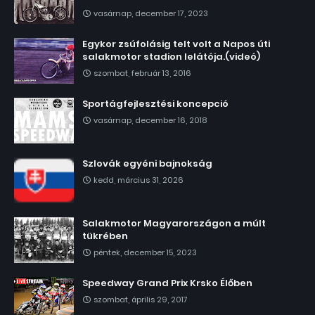
vasárnap, december 17, 2023
Egykor zsúfolásig telt volt a Napos úti
salakmotor stadion lelátója.(videó)
szombat, február 13, 2016
Sportágfejlesztési koncepció
vasárnap, december 16, 2018
Szlovák egyéni bajnokság
kedd, március 31, 2026
Salakmotor Magyarországon a múlt
tükrében
péntek, december 15, 2023
Speedway Grand Prix Krsko Élőben
szombat, április 29, 2017