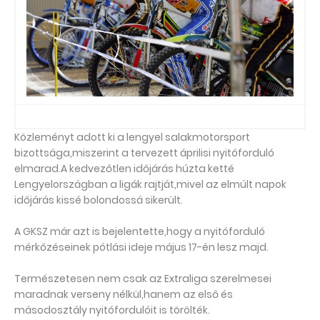
Közleményt adott ki a lengyel salakmotorsport
bizottsága,miszerint a tervezett áprilisi nyitóforduló
elmarad.A kedvezőtlen időjárás húzta ketté
Lengyelországban a ligák rajtját,mivel az elmúlt napok
időjárás kissé bolondossá sikerült.
A GKSZ már azt is bejelentette,hogy a nyitóforduló
mérkőzéseinek pótlási ideje május 17-én lesz majd.
Természetesen nem csak az Extraliga szerelmesei
maradnak verseny nélkül,hanem az első és
másodosztály nyitófordulóit is törölték.