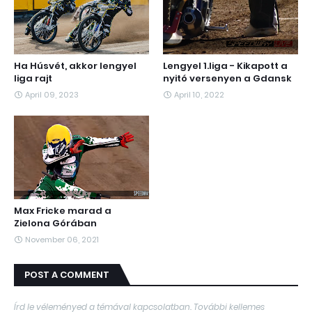
Ha Húsvét, akkor lengyel
Lengyel 1.liga - Kikapott a
liga rajt
nyitó versenyen a Gdansk
April 09, 2023
April 10, 2022
Max Fricke marad a
Zielona Górában
November 06, 2021
POST A COMMENT
Írd le véleményed a témával kapcsolatban. További kellemes