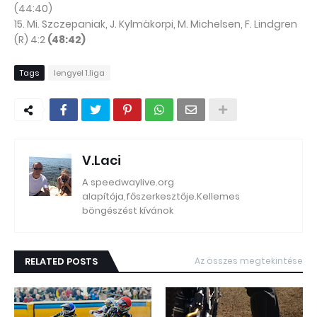
(44:40)
15. Mi. Szczepaniak, J.
Kylmäkorpi
, M. Michelsen, F. Lindgren
(R) 4:2
(48:42)
Tags
lengyel 1.liga
V.Laci
A speedwaylive.org
alapítója,főszerkesztője.Kellemes
böngészést kívánok
RELATED POSTS
Az összes megtekintése