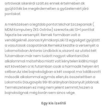
ortrówiak sikeréről szólt,és ennek értelmében ők
gyűjtötték be megérdemelten a győzelemért járó
pontokat.
A mérkőzésen a legtöbb pontot
Michał Szczepaniak (
MDM Komputery ŻKS Ostrów)
szerezte,aki 13+1 ponttal
fejezte be versenyét. Remek formában volt a
vendégeknél
Joonas Kylmäkorpi,aki 13 egységet gyűjtött
a vasutasok csapatának.Remekül kezdte a versenyét a
Lokomotivban
Antonio Lindbäck is,viszont az utolsó két
futamában már nem tudott nagyot villantani.Első
alkalommal motorhiba miatt volt kénytelen kiállni,majd
ezt követően a 14.futamban csak a harmadik helyen ért
célban.Az idei bajnokságban a két csapat ma találkozott
második alkalommal egymás ellen,és összetettben a
Lokomotiv Daugavpils 99-81 arányban bizonyult jobbnak.
Természetesen ez még nem jelent semmit,hiszen a
bajnokságnak még korán sem sincs vége.
Egy kis ízelítő