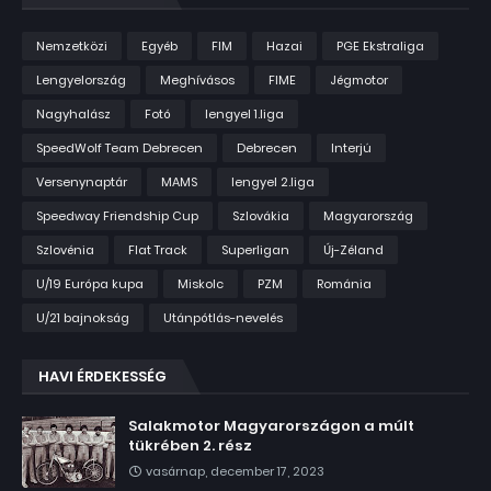
Nemzetközi
Egyéb
FIM
Hazai
PGE Ekstraliga
Lengyelország
Meghívásos
FIME
Jégmotor
Nagyhalász
Fotó
lengyel 1.liga
SpeedWolf Team Debrecen
Debrecen
Interjú
Versenynaptár
MAMS
lengyel 2.liga
Speedway Friendship Cup
Szlovákia
Magyarország
Szlovénia
Flat Track
Superligan
Új-Zéland
U/19 Európa kupa
Miskolc
PZM
Románia
U/21 bajnokság
Utánpótlás-nevelés
HAVI ÉRDEKESSÉG
Salakmotor Magyarországon a múlt
tükrében 2. rész
vasárnap, december 17, 2023