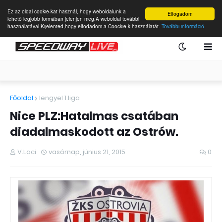
Ez az oldal cookie-kat használ, hogy weboldalunk a
Elfogadom
lehető legjobb formában jelenjen meg.A weboldal további
használatával Kijelented,hogy elfodadom a Coockie-k használatát.
További információ
Főoldal
lengyel 1.liga
Nice PLZ:Hatalmas csatában
diadalmaskodott az Ostrów.
V.Laci
vasárnap, június 21, 2015
0