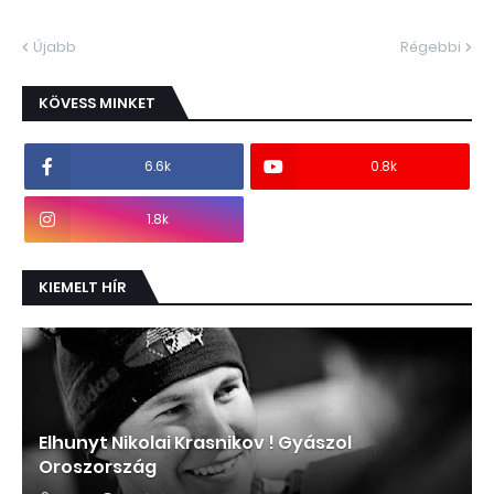
Újabb
Régebbi
KÖVESS MINKET
6.6k
0.8k
1.8k
KIEMELT HÍR
Elhunyt Nikolai Krasnikov ! Gyászol
Oroszország