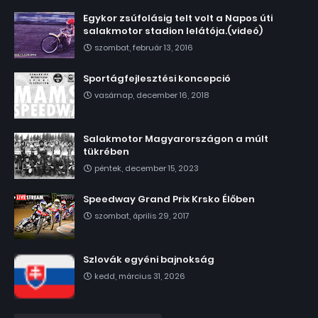
Egykor zsúfolásig telt volt a Napos úti
salakmotor stadion lelátója.(videó)
szombat, február 13, 2016
Sportágfejlesztési koncepció
vasárnap, december 16, 2018
Salakmotor Magyarországon a múlt
tükrében
péntek, december 15, 2023
Speedway Grand Prix Krsko Élőben
szombat, április 29, 2017
Szlovák egyéni bajnokság
kedd, március 31, 2026