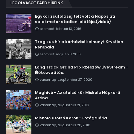
LEGOLVASOTTABB HÍREINK
Egykor zsúfolásig telt volt a Napos úti
salakmotor stadion lelátója.(videó)
szombat, február 13, 2016
Tragikus hír a kórházból: elhunyt Krystian
Rempała
szombat, május 28, 2016
Long Track Grand Prix Rzeszów LiveStream -
Élőközvetítés.
vasárnap, szeptember 27, 2020
Meghívó - Az utolsó kör,Miskolc Népkerti
Aréna
vasárnap, augusztus 21, 2016
Miskolc Utolsó Körök - Fotógaléria
vasárnap, augusztus 28, 2016