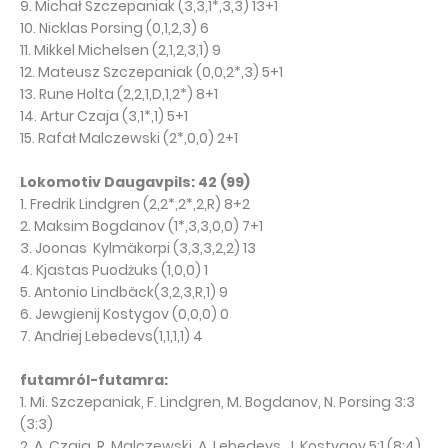
9. Michał Szczepaniak (3,3,1*,3,3) 13+1
10. Nicklas Porsing (0,1,2,3) 6
11. Mikkel Michelsen (2,1,2,3,1) 9
12. Mateusz Szczepaniak (0,0,2*,3) 5+1
13. Rune Holta (2,2,1,D,1,2*) 8+1
14. Artur Czaja (3,1*,1) 5+1
15. Rafał Malczewski (2*,0,0) 2+1
Lokomotiv Daugavpils: 42 (99)
1. Fredrik Lindgren (2,2*,2*,2,R) 8+2
2. Maksim Bogdanov (1*,3,3,0,0) 7+1
3. Joonas
Kylmäkorpi
(3,3,3,2,2) 13
4. Kjastas Puodżuks (1,0,0) 1
5. Antonio Lindbäck(3,2,3,R,1) 9
6. Jewgienij Kostygov (0,0,0) 0
7. Andriej Lebedevs(1,1,1,1) 4
futamról-futamra:
1. Mi. Szczepaniak, F. Lindgren, M. Bogdanov, N. Porsing 3:3
(3:3)
2. A. Czaja, R. Malczewski, A.
Lebedevs
, J. Kostygov 5:1 (8:4)