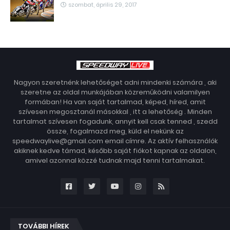
szombat, április 29, 2017
Nagyon szeretnénk lehetőséget adni mindenki számára , aki
szeretne az oldal munkájában közreműködni valamilyen
formában! Ha van saját tartalmad, képed, híred, amit
szívesen megosztanál másokkal , itt a lehetőség . Minden
tartalmat szívesen fogadunk, annyit kell csak tenned , szedd
össze, fogalmazd meg, küld el nekünk az
speedwaylive@gmail.com email címre. Az aktív felhasználók
akiknek kedve támad, később saját fiókot kapnak az oldalon,
amivel azonnal közzé tudnak majd tenni tartalmakat.
TOVÁBBI HÍREK