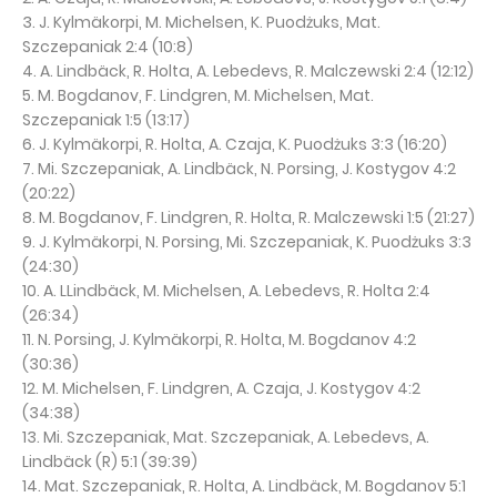
3. J.
Kylmäkorpi
, M. Michelsen, K. Puodżuks, Mat.
Szczepaniak 2:4 (10:8)
4. A. Lindbäck, R. Holta, A.
Lebedevs
, R. Malczewski 2:4 (12:12)
5. M. Bogdanov, F. Lindgren, M. Michelsen, Mat.
Szczepaniak 1:5 (13:17)
6. J.
Kylmäkorpi
, R. Holta, A. Czaja, K. Puodżuks 3:3 (16:20)
7. Mi. Szczepaniak, A. Lindbäck, N. Porsing, J. Kostygov 4:2
(20:22)
8. M. Bogdanov, F. Lindgren, R. Holta, R. Malczewski 1:5 (21:27)
9. J.
Kylmäkorpi
, N. Porsing, Mi. Szczepaniak, K. Puodżuks 3:3
(24:30)
10. A. LLindbäck, M. Michelsen, A.
Lebedevs
, R. Holta 2:4
(26:34)
11. N. Porsing, J.
Kylmäkorpi
, R. Holta, M. Bogdanov 4:2
(30:36)
12. M. Michelsen, F. Lindgren, A. Czaja, J. Kostygov 4:2
(34:38)
13. Mi. Szczepaniak, Mat. Szczepaniak, A.
Lebedevs
, A.
Lindbäck (R) 5:1 (39:39)
14. Mat. Szczepaniak, R. Holta, A. Lindbäck, M. Bogdanov 5:1