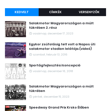
KEDVELT
CÍMKÉK
VERSENYZŐK
Salakmotor Magyarországon a múlt
tükrében 2. rész
vasárnap, december 17, 2023
Egykor zsúfolásig telt volt a Napos úti
salakmotor stadion lelátója.(videó)
szombat, február 13, 2016
Sportágfejlesztési koncepció
vasárnap, december 16, 2018
Salakmotor Magyarországon a múlt
tükrében
péntek, december 15, 2023
Speedway Grand Prix Krsko Élőben