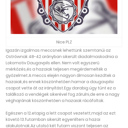
Nice PLZ
Igazán izgalmas meccsnek lehettünk szemtanúi az
Ostrównak 48-42 arányban sikerült diadalmaskodnia a
Lokomotiv Daugavpils ellen. Nem volt egyszerű
mérkőzés,és a hazaiak teljesen megérdemelték a
győzelmet.A meccs elején nagyon álmosan kezdtek a
hazaiak,és ennek köszönhetően hamar a daugavpilsi
csapat vette át az irányítást.Egy darabig úgy tűnt ez a
találkozó a vendégek sikerével fog zárulni,de erre a nagy
véghajrának köszönhetően a hazaiak rácáfoltak.
Egészen a 12.etapig a lett csapat vezetett,majd az ezt
követő 13.futamban sikerült egyenlíteni a hazai
alakulatnak.Az utolsó két futam viszont teljesen az