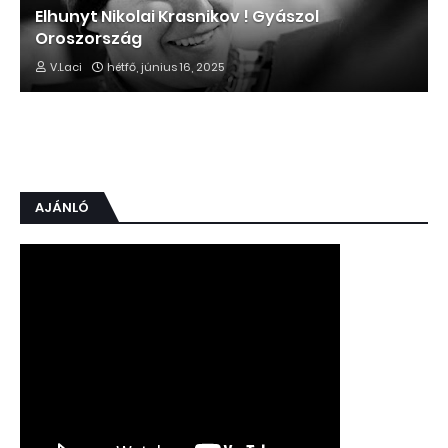
Elhunyt Nikolai Krasnikov ! Gyászol
Oroszország
V.Laci
hétfő, június 16, 2025
AJÁNLÓ