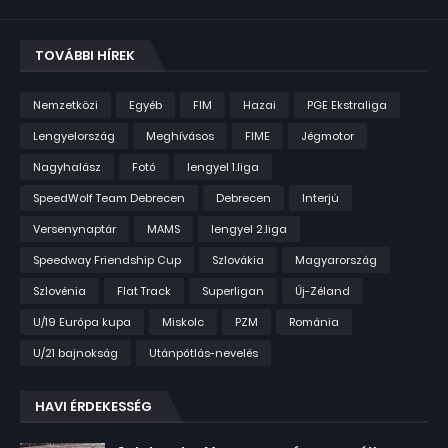
TOVÁBBI HÍREK
Nemzetközi
Egyéb
FIM
Hazai
PGE Ekstraliga
Lengyelország
Meghívásos
FIME
Jégmotor
Nagyhalász
Fotó
lengyel 1.liga
SpeedWolf Team Debrecen
Debrecen
Interjú
Versenynaptár
MAMS
lengyel 2.liga
Speedway Friendship Cup
Szlovákia
Magyarország
Szlovénia
Flat Track
Superligan
Új-Zéland
U/19 Európa kupa
Miskolc
PZM
Románia
U/21 bajnokság
Utánpótlás-nevelés
HAVI ÉRDEKESSÉG