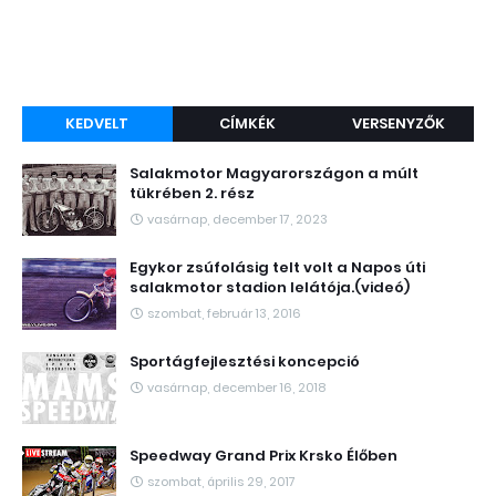
KEDVELT
CÍMKÉK
VERSENYZŐK
Salakmotor Magyarországon a múlt
tükrében 2. rész
vasárnap, december 17, 2023
Egykor zsúfolásig telt volt a Napos úti
salakmotor stadion lelátója.(videó)
szombat, február 13, 2016
Sportágfejlesztési koncepció
vasárnap, december 16, 2018
Speedway Grand Prix Krsko Élőben
szombat, április 29, 2017