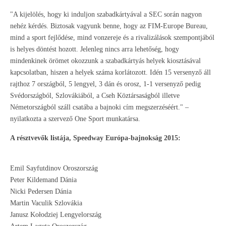
"A kijelölés, hogy ki induljon szabadkártyával a SEC során nagyon
nehéz kérdés. Biztosak vagyunk benne, hogy az FIM-Europe Bureau,
mind a sport fejlődése, mind vonzereje és a rivalizálások szempontjából
is helyes döntést hozott. Jelenleg nincs arra lehetőség, hogy
mindenkinek örömet okozzunk a szabadkártyás helyek kiosztásával
kapcsolatban, hiszen a helyek száma korlátozott. Idén 15 versenyző áll
rajthoz 7 országból, 5 lengyel, 3 dán és orosz, 1-1 versenyző pedig
Svédországból, Szlovákiából, a Cseh Köztársaságból illetve
Németországból száll csatába a bajnoki cím megszerzéséért." –
nyilatkozta a szervező One Sport munkatársa.
A résztvevők listája, Speedway Európa-bajnokság 2015:
Emil Sayfutdinov
Oroszország
Peter Kildemand
Dánia
Nicki Pedersen
Dánia
Martin Vaculik
Szlovákia
Janusz Kołodziej Lengyelország