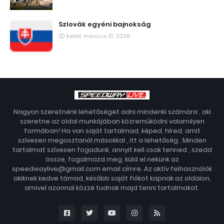
Szlovák egyéni bajnokság
kedd, március 31, 2026
Nagyon szeretnénk lehetőséget adni mindenki számára , aki
szeretne az oldal munkájában közreműködni valamilyen
formában! Ha van saját tartalmad, képed, híred, amit
szívesen megosztanál másokkal , itt a lehetőség . Minden
tartalmat szívesen fogadunk, annyit kell csak tenned , szedd
össze, fogalmazd meg, küld el nekünk az
speedwaylive@gmail.com email címre. Az aktív felhasználók
akiknek kedve támad, később saját fiókot kapnak az oldalon,
amivel azonnal közzé tudnak majd tenni tartalmakat.