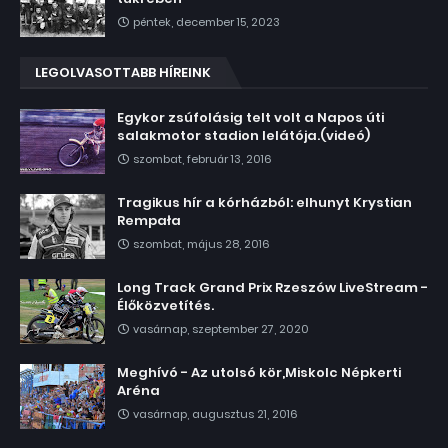
péntek, december 15, 2023
LEGOLVASOTTABB HÍREINK
Egykor zsúfolásig telt volt a Napos úti
salakmotor stadion lelátója.(videó)
szombat, február 13, 2016
Tragikus hír a kórházból: elhunyt Krystian
Rempała
szombat, május 28, 2016
Long Track Grand Prix Rzeszów LiveStream -
Élőközvetítés.
vasárnap, szeptember 27, 2020
Meghívó - Az utolsó kör,Miskolc Népkerti
Aréna
vasárnap, augusztus 21, 2016