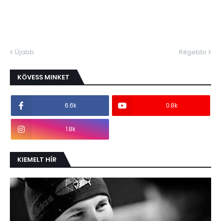
Újabb
Régebbi
KÖVESS MINKET
6.6k
0.8k
1.8k
KIEMELT HÍR