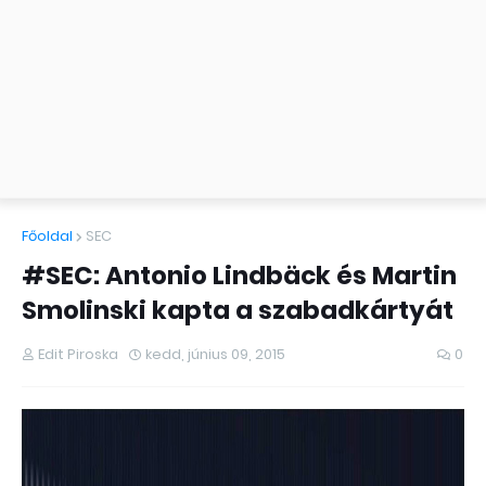
Főoldal
SEC
#SEC: Antonio Lindbäck és Martin
Smolinski kapta a szabadkártyát
Edit Piroska
kedd, június 09, 2015
0