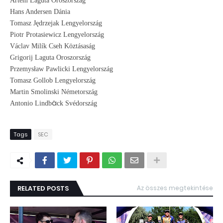
Artem Laguta
Oroszország
Hans Andersen
Dánia
Tomasz Jędrzejak
Lengyelország
Piotr Protasiewicz
Lengyelország
Václav Milík
Cseh Köztásaság
Grigorij Laguta
Oroszország
Przemysław Pawlicki
Lengyelország
Tomasz Gollob
Lengyelország
Martin Smolinski
Németország
ä
Antonio Lindb
ck Svédország
Tags
SEC
RELATED POSTS
Az összes megtekintése