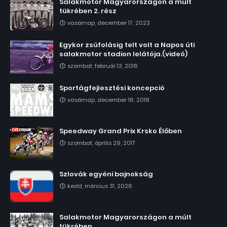
Salakmotor Magyarországon a múlt
tükrében 2. rész
vasárnap, december 17, 2023
Egykor zsúfolásig telt volt a Napos úti
salakmotor stadion lelátója.(videó)
szombat, február 13, 2016
Sportágfejlesztési koncepció
vasárnap, december 16, 2018
Speedway Grand Prix Krsko Élőben
szombat, április 29, 2017
Szlovák egyéni bajnokság
kedd, március 31, 2026
Salakmotor Magyarországon a múlt
tükrében