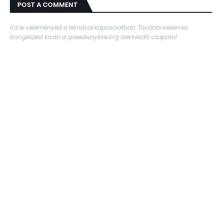
POST A COMMENT
Írd le véleményed a témával kapcsolatban. További kellemes
böngészést kíván a speedwaylive.org szerkesztő csapata!