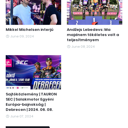
Mikkel Michelsen interjú
Andžejs Lebedevs: Ma
majdnem tökéletes volt a
June 09, 2024
teljesítményem
June 08, 2024
Sajtóközlemény | TAURON
SEC | Salakmotor Egyéni
Európa-bajnokság |
Debrecen | 2024. 06. 08.
June 07, 2024