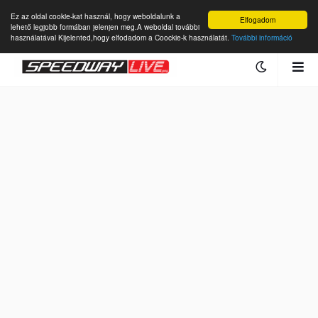
Ez az oldal cookie-kat használ, hogy weboldalunk a
Elfogadom
lehető legjobb formában jelenjen meg.A weboldal további
használatával Kijelented,hogy elfodadom a Coockie-k használatát.
További információ