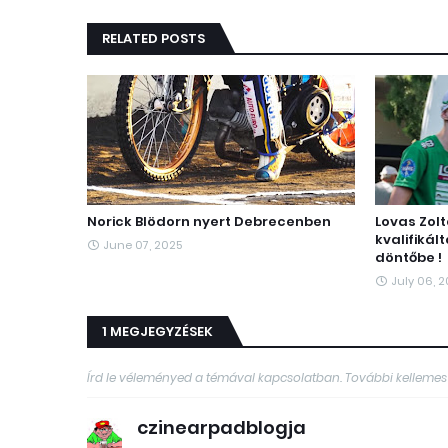
RELATED POSTS
Norick Blödorn nyert Debrecenben
Lovas Zol
kvalifiká
June 07, 2025
döntőbe !
July 06, 
1 MEGJEGYZÉSEK
Írd le véleményed a témával kapcsolatban. További kellemes
czinearpadblogja