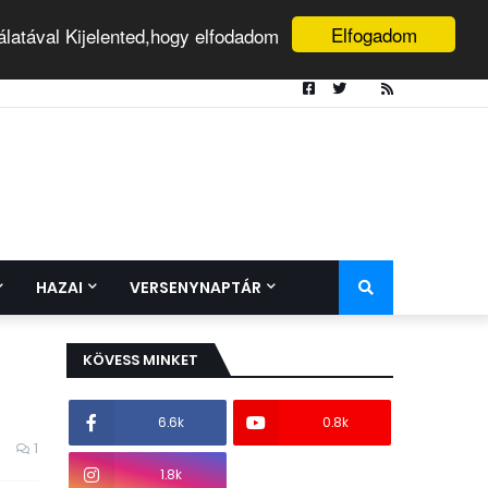
Elfogadom
álatával Kijelented,hogy elfodadom
HAZAI
VERSENYNAPTÁR
KÖVESS MINKET
6.6k
0.8k
1
1.8k