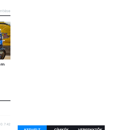
intése
ccm
0. 7:42
KEDVELT
CÍMKÉK
VERSENYZŐK