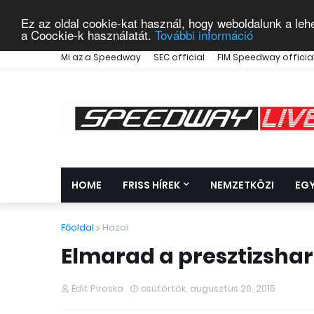
Ez az oldal cookie-kat használ, hogy weboldalunk a leh
a Coockie-k használatát.
További információ
Mi az a Speedway
SEC official
FIM Speedway officia
HOME
FRISS HÍREK
NEMZETKÖZI
EG
Főoldal
Hazai
Elmarad a presztizsha
Edit Piroska
csütörtök, augusztus 20, 2015