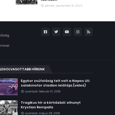
péntek, december 15, 2023
etőség
amivel
LEGOLVASOTTABB HÍREINK
Egykor zsúfolásig telt volt a Napos úti
salakmotor stadion lelátója.(videó)
szombat, február 13, 2016
Tragikus hír a kórházból: elhunyt
Krystian Rempała
szombat, május 28, 2016