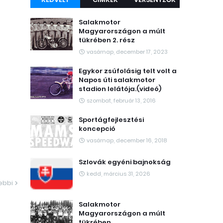
Salakmotor
Magyarországon a múlt
tükrében 2. rész
vasárnap, december 17, 2023
Egykor zsúfolásig telt volt a
Napos úti salakmotor
stadion lelátója.(videó)
szombat, február 13, 2016
Sportágfejlesztési
koncepció
vasárnap, december 16, 2018
Szlovák egyéni bajnokság
kedd, március 31, 2026
ebbi
Salakmotor
Magyarországon a múlt
tükrében