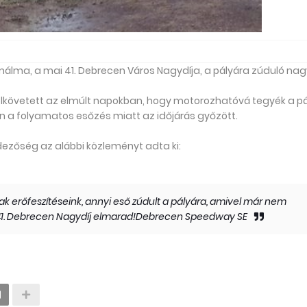
álma, a mai 41. Debrecen Város Nagydíja, a pályára zúduló nag
lkövetett az elmúlt napokban, hogy motorozhatóvá tegyék a pá
an a folyamatos esőzés miatt az időjárás győzött.
dezőség az alábbi közleményt adta ki:
 erőfeszítéseink, annyi eső zúdult a pályára, amivel már nem
 a 41. Debrecen Nagydíj elmarad!Debrecen Speedway SE