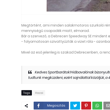
Megtörtént, ami minden salakmotoros szurkoló rém
mennyiségű csapadék miatt, elmarad.
Bár a szervező, a Debrecen Speedway SE mindent e
- folyamatosan szivattyúzták a vizet róla - azonb
Mivel az eső jelenleg is szakad Debrecenben, a ren
Kedves Sportbarátok!Hiábavalónak bizonyultak
tudtunk megküzdeni, ezért sajnálattal közöljük,
Tags
Hazai
Megosztás