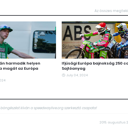
Az összes megtek
tán harmadik helyen
Ifjúsági Európa bajnokság 250 
lta magát az Európa
Sajtóanyag
July 04, 2024
2024
 böngészést kíván a speedwaylive.org szerkesztő csapata!
2015. augusztus 2