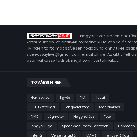
Nagyon szeretnénk lehetősé
közreműködni valamilyen formában! Ha van saját tarta
. Minden tartalmat szívesen fogadunk, annyit kell csak
speedwaylive@gmail.com email címre. Az aktív felhasz
azonnal közzé tudnak majd tenni tartalmakat.
TOVÁBBI HÍREK
Nemzetközi
Egyéb
FIM
Hazai
PGE Ekstraliga
Lengyelország
Meghívásos
FIME
Jégmotor
Nagyhalász
Fotó
lengyel 1.liga
SpeedWolf Team Debrecen
Debrecen
Interjú
Versenynaptár
MAMS
lengyel 2.liga