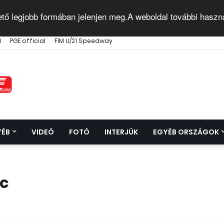
ető legjobb formában jelenjen meg.A weboldal további haszn
l
PGE official
FIM U/21 Speedway
YÉB
VIDEÓ
FOTÓ
INTERJÚK
EGYÉB ORSZÁGOK
rc