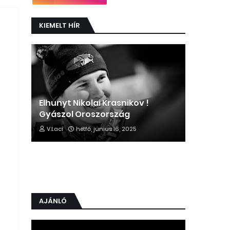
KIEMELT HÍR
Elhunyt Nikolai Krasnikov !
Gyászol Oroszország
V.Laci
hétfő, június 16, 2025
AJÁNLÓ