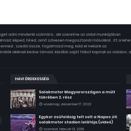
get adni mindenki számára , aki szeretne az oldal munkájában
lmad, képed, híred, amit szívesen megosztanál másokkal , itt a leh
 tenned , szedd össze, fogalmazd meg, küld el nekünk az
nálók akiknek kedve támad, később saját fiókot kapnak az oldalon, 
HAVI ÉRDEKESSÉG
Salakmotor Magyarországon a múlt
tükrében 2. rész
vasárnap, december 17, 2023
Egykor zsúfolásig telt volt a Napos úti
salakmotor stadion lelátója.(videó)
szombat, február 13, 2016