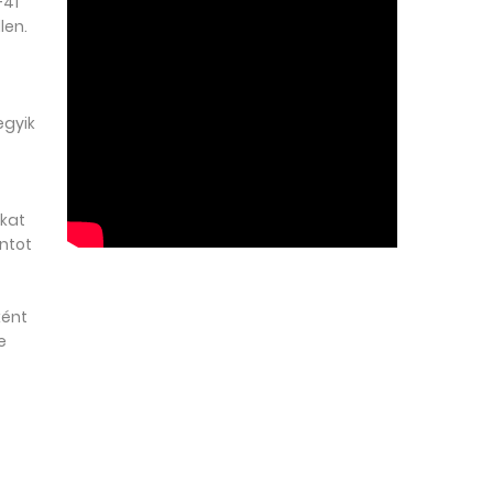
-41
len.
egyik
ákat
ontot
ként
e