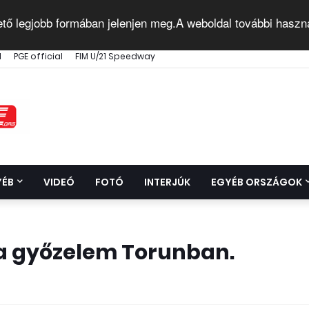
ető legjobb formában jelenjen meg.A weboldal további haszn
l
PGE official
FIM U/21 Speedway
YÉB
VIDEÓ
FOTÓ
INTERJÚK
EGYÉB ORSZÁGOK
ka győzelem Torunban.