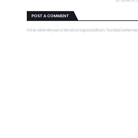
June 05, 
POST A COMMENT
Írd le véleményed a témával kapcsolatban. További kellemes