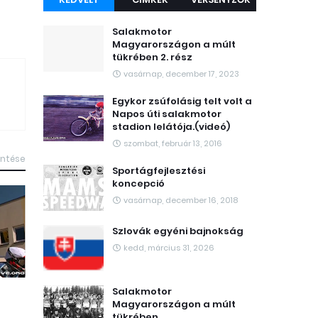
Salakmotor
Magyarországon a múlt
tükrében 2. rész
vasárnap, december 17, 2023
Egykor zsúfolásig telt volt a
Napos úti salakmotor
stadion lelátója.(videó)
szombat, február 13, 2016
intése
Sportágfejlesztési
koncepció
vasárnap, december 16, 2018
Szlovák egyéni bajnokság
kedd, március 31, 2026
Salakmotor
Magyarországon a múlt
tükrében