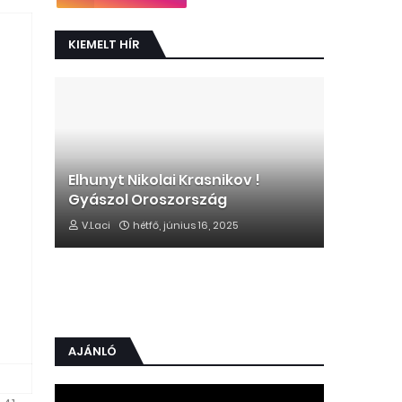
KIEMELT HÍR
Elhunyt Nikolai Krasnikov !
Gyászol Oroszország
V.Laci
hétfő, június 16, 2025
AJÁNLÓ