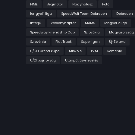
FIME
Jégmotor
Nagyhalász
Fotó
lengyel 1.liga
SpeedWolf Team Debrecen
Debrecen
Interjú
Versenynaptár
MAMS
lengyel 2.liga
Speedway Friendship Cup
Szlovákia
Magyarország
Szlovénia
Flat Track
Superligan
Új-Zéland
U/19 Európa kupa
Miskolc
PZM
Románia
U/21 bajnokság
Utánpótlás-nevelés