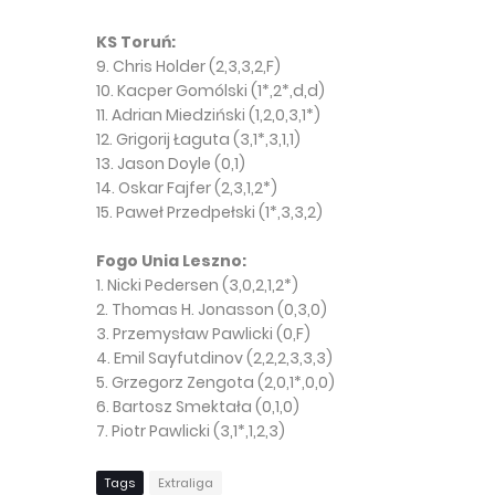
KS Toruń:
9. Chris Holder (2,3,3,2,F)
10. Kacper Gomólski (1*,2*,d,d)
11. Adrian Miedziński (1,2,0,3,1*)
12. Grigorij Łaguta (3,1*,3,1,1)
13. Jason Doyle (0,1)
14. Oskar Fajfer (2,3,1,2*)
15. Paweł Przedpełski (1*,3,3,2)
Fogo Unia Leszno:
1. Nicki Pedersen (3,0,2,1,2*)
2. Thomas H. Jonasson (0,3,0)
3. Przemysław Pawlicki (0,F)
4. Emil Sayfutdinov (2,2,2,3,3,3)
5. Grzegorz Zengota (2,0,1*,0,0)
6. Bartosz Smektała (0,1,0)
7. Piotr Pawlicki (3,1*,1,2,3)
Tags
Extraliga