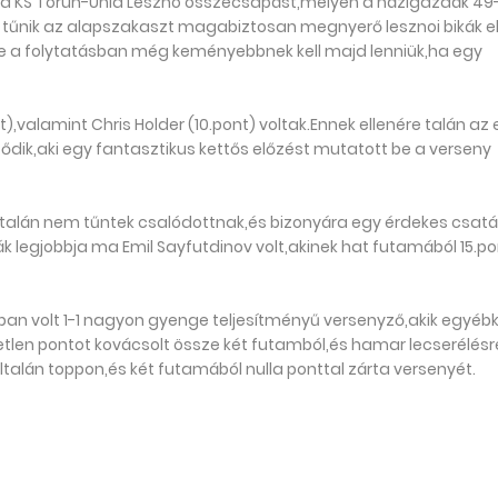
a KS Torun-Unia Leszno összecsapást,melyen a házigazdák 49
 tűnik az alapszakaszt magabiztosan megnyerő lesznoi bikák el
t,de a folytatásban még keményebbnek kell majd lenniük,ha egy
),valamint Chris Holder (10.pont) voltak.Ennek ellenére talán az 
dik,aki egy fantasztikus kettős előzést mutatott be a verseny
ltalán nem tűntek csalódottnak,és bizonyára egy érdekes csat
ák legjobbja ma Emil Sayfutdinov volt,akinek hat futamából 15.p
an volt 1-1 nagyon gyenge teljesítményű versenyző,akik egyéb
etlen pontot kovácsolt össze két futamból,és hamar lecserélésr
ltalán toppon,és két futamából nulla ponttal zárta versenyét.