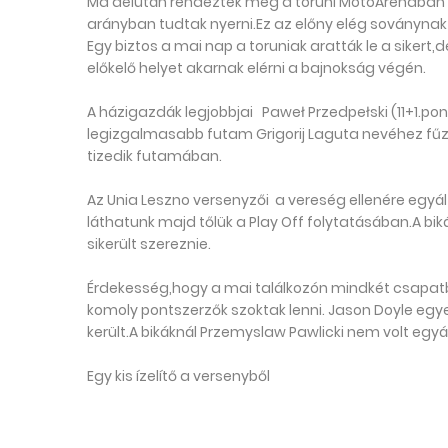
Ma délután rendezték meg a toruni MotoArenaban 
arányban tudtak nyerni.Ez az előny elég soványnak
Egy biztos a mai nap a toruniak aratták le a siker
előkelő helyet akarnak elérni a bajnokság végén.
A házigazdák legjobbjai Paweł Przedpełski (11+1.pont
legizgalmasabb futam Grigorij Laguta nevéhez fűző
tizedik futamában.
Az Unia Leszno versenyzői a vereség ellenére egyá
láthatunk majd tőlük a Play Off folytatásában.A bik
sikerült szereznie.
Érdekesség,hogy a mai találkozón mindkét csapatb
komoly pontszerzők szoktak lenni. Jason Doyle egy
került.A bikáknál Przemyslaw Pawlicki nem volt egyá
Egy kis ízelítő a versenyből