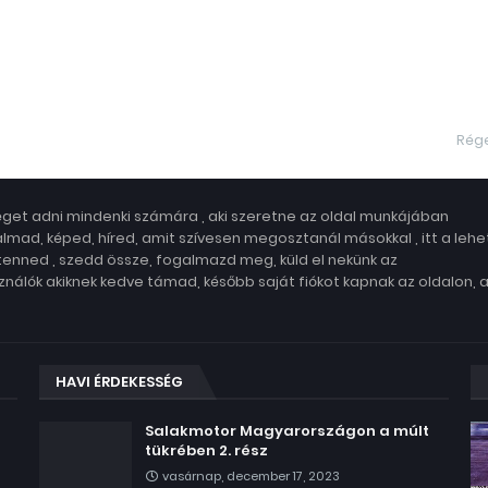
Rég
get adni mindenki számára , aki szeretne az oldal munkájában
lmad, képed, híred, amit szívesen megosztanál másokkal , itt a leh
 tenned , szedd össze, fogalmazd meg, küld el nekünk az
nálók akiknek kedve támad, később saját fiókot kapnak az oldalon, 
HAVI ÉRDEKESSÉG
Salakmotor Magyarországon a múlt
tükrében 2. rész
vasárnap, december 17, 2023