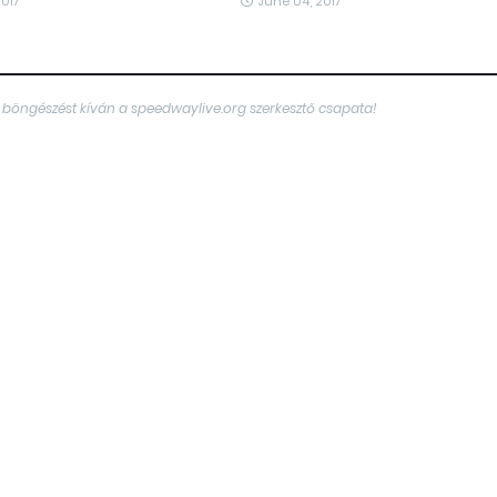
2017
June 04, 2017
 böngészést kíván a speedwaylive.org szerkesztő csapata!