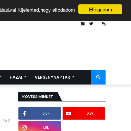
Elfogadom
álatával Kijelented,hogy elfodadom
HAZAI
VERSENYNAPTÁR
KÖVESS MINKET
6.6k
0.8k
0
1.8k