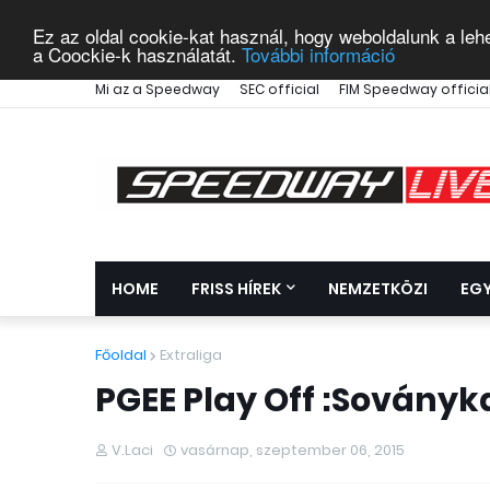
Ez az oldal cookie-kat használ, hogy weboldalunk a leh
a Coockie-k használatát.
További információ
Mi az a Speedway
SEC official
FIM Speedway officia
HOME
FRISS HÍREK
NEMZETKÖZI
EG
Főoldal
Extraliga
PGEE Play Off :Sovány
V.Laci
vasárnap, szeptember 06, 2015