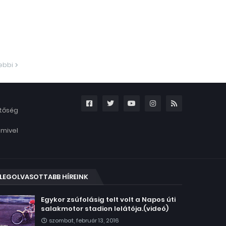
ebbi
etőség
amivel
LEGOLVASOTTABB HÍREINK
Egykor zsúfolásig telt volt a Napos úti
salakmotor stadion lelátója.(videó)
szombat, február 13, 2016