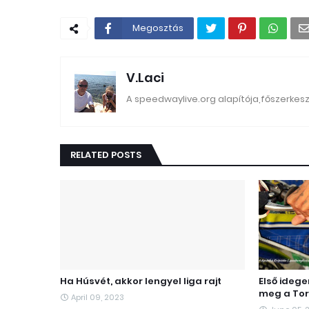
Megosztás
V.Laci
A speedwaylive.org alapítója,főszerkes
RELATED POSTS
Ha Húsvét, akkor lengyel liga rajt
Első ideg
meg a Tor
April 09, 2023