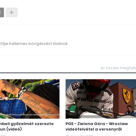
ztője.Kellemes böngészést kívánok
Az összes megtek
enbeli győzelmét szerezte
PGE - Zielona Góra - Wroclaw
un (videó)
videófelvétel a versenyről