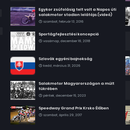
Egykor zsúfolásig telt volt a Napos úti
salakmotor stadion lelátója.(videó)
szombat, február 13, 2016
Sportágfejlesztési koncepció
vasárnap, december 16, 2018
Szlovák egyéni bajnokság
kedd, március 31, 2026
Salakmotor Magyarországon a múlt
tükrében
péntek, december 15, 2023
Speedway Grand Prix Krsko Élőben
szombat, április 29, 2017