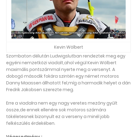
Kevin Wölbert
Szombaton délután Ludwigslutban rendeztek meg egy
egyéni nemzetközi viadalt,ahol végül Kevin Wölbert
maximális pontszámmal nyerte meg a versenyt. A
dobogó második fokára szintén egy német motoros
Danny Maassen állhatott fel,míg a harmadik helyet a dán
Fredrik Jakobsen szerezte meg.
Erre a viadalra nem egy nagy veretes mezőny gyűlt
össze,de ennek ellenére sok motoros számára
tökéletesnek bizonyult ez a verseny a minél jobb
felkészülés érdekében.
Végeredmény :