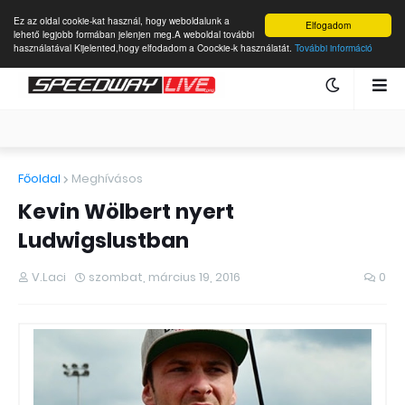
Ez az oldal cookie-kat használ, hogy weboldalunk a
Elfogadom
lehető legjobb formában jelenjen meg.A weboldal további
használatával Kijelented,hogy elfodadom a Coockie-k használatát.
További információ
Főoldal
Meghívásos
Kevin Wölbert nyert
Ludwigslustban
V.Laci
szombat, március 19, 2016
0