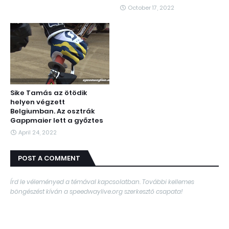
October 17, 2022
Sike Tamás az ötödik
helyen végzett
Belgiumban. Az osztrák
Gappmaier lett a győztes
April 24, 2022
POST A COMMENT
Írd le véleményed a témával kapcsolatban. További kellemes
böngészést kíván a speedwaylive.org szerkesztő csapata!