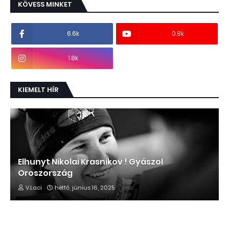
KÖVESS MINKET
6.6k
0.8k
1.8k
KIEMELT HÍR
Elhunyt Nikolai Krasnikov ! Gyászol
Oroszország
V.Laci
hétfő, június 16, 2025