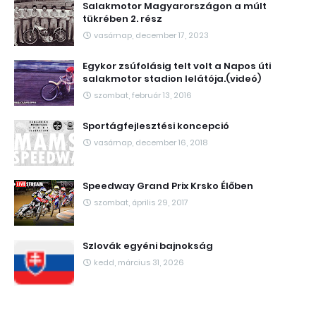
Salakmotor Magyarországon a múlt
tükrében 2. rész
vasárnap, december 17, 2023
Egykor zsúfolásig telt volt a Napos úti
salakmotor stadion lelátója.(videó)
szombat, február 13, 2016
Sportágfejlesztési koncepció
vasárnap, december 16, 2018
Speedway Grand Prix Krsko Élőben
szombat, április 29, 2017
Szlovák egyéni bajnokság
kedd, március 31, 2026