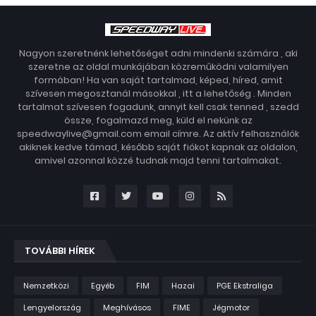
Nagyon szeretnénk lehetőséget adni mindenki számára , aki
szeretne az oldal munkájában közreműködni valamilyen
formában! Ha van saját tartalmad, képed, híred, amit
szívesen megosztanál másokkal , itt a lehetőség . Minden
tartalmat szívesen fogadunk, annyit kell csak tenned , szedd
össze, fogalmazd meg, küld el nekünk az
speedwaylive@gmail.com email címre. Az aktív felhasználók
akiknek kedve támad, később saját fiókot kapnak az oldalon,
amivel azonnal közzé tudnak majd tenni tartalmakat.
TOVÁBBI HÍREK
Nemzetközi
Egyéb
FIM
Hazai
PGE Ekstraliga
Lengyelország
Meghívásos
FIME
Jégmotor