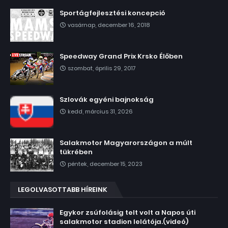
Sportágfejlesztési koncepció
vasárnap, december 16, 2018
Speedway Grand Prix Krsko Élőben
szombat, április 29, 2017
Szlovák egyéni bajnokság
kedd, március 31, 2026
Salakmotor Magyarországon a múlt
tükrében
péntek, december 15, 2023
LEGOLVASOTTABB HÍREINK
Egykor zsúfolásig telt volt a Napos úti
salakmotor stadion lelátója.(videó)