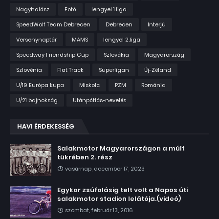
Nagyhalász
Fotó
lengyel 1.liga
SpeedWolf Team Debrecen
Debrecen
Interjú
Versenynaptár
MAMS
lengyel 2.liga
Speedway Friendship Cup
Szlovákia
Magyarország
Szlovénia
Flat Track
Superligan
Új-Zéland
U/19 Európa kupa
Miskolc
PZM
Románia
U/21 bajnokság
Utánpótlás-nevelés
HAVI ÉRDEKESSÉG
Salakmotor Magyarországon a múlt
tükrében 2. rész
vasárnap, december 17, 2023
Egykor zsúfolásig telt volt a Napos úti
salakmotor stadion lelátója.(videó)
szombat, február 13, 2016