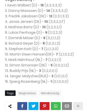
1. Kevin Wölbert (D) -
15
(3,3,3,3,3)
2. Danny Maassen (D) -
14
(3,3,3,3,2)
3. Fredrik Jakobsen (DK) -
12
(2,3,1,3,3)
4. Jonas Jensen (DK) -
10
(3,3,2,2,F)
5. Mathias Bartz (D) -
10
(2,2,3,2,1)
6. Lukas Fienhage (D) -
9
(1,1,2,2,3)
7. Dominik Möser (D) -
9
(3,2,1,1,2)
8. Richard Geyer (D) -
8
(1,0,3,1,3)
9. Stephan Katt (D) -
7
(2,1,1,3,0)
10. Martin Steen Hansen(DK)-
7
(2,1,0,2,2)
11. Mark Helmhout (NL) -
7
(1,2,2,1,1)
12. Simon Simonsen (DK) -
5
(0,0,2,1,2)
13. Buddy Prijs (NL) -
3
(0,2,0,0,1)
14. Sergei. Malyshev(RUS) -
3
(1,0,1,0,1)
15. Sjoerg Rozenberg (NL) -
1
(0,1,0,0,0)
Tags
Meghívásos
Németország