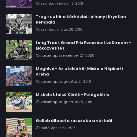
szombat, február 13, 2016
Tragikus hír a kórházból: elhunyt Krystian
Rempała
szombat, május 28, 2016
Long Track Grand Prix Rzeszów LiveStream -
Élőközvetítés.
vasárnap, szeptember 27, 2020
Meghívó - Az utolsó kör,Miskolc Népkerti
Aréna
vasárnap, augusztus 21, 2016
Miskolc Utolsó Körök - Fotógaléria
vasárnap, augusztus 28, 2016
Gollob állapota rosszabb a vártnál
hétfő, április 24, 2017