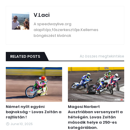
V.Laci
A speedwaylive.org
alapítója,főszerkesztője.Kellemes
böngészést kívánok
RELATED POSTS
Az összes megtekintése
Német nyílt egyéni
Magosi Norbert
bajnokság - Lovas Zoltán a
Ausztriában versenyzett a
rajtlistán !
hétvégén. Lovas Zoltán
második helye a 250-es
June 10, 2025
kategóriában.