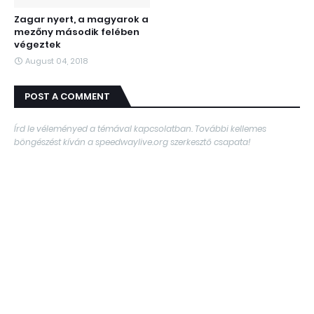
Zagar nyert, a magyarok a
mezőny második felében
végeztek
August 04, 2018
POST A COMMENT
Írd le véleményed a témával kapcsolatban. További kellemes
böngészést kíván a speedwaylive.org szerkesztő csapata!