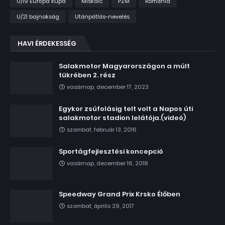
U/19 Európa kupa
Miskolc
PZM
Románia
U/21 bajnokság
Utánpótlás-nevelés
HAVI ÉRDEKESSÉG
Salakmotor Magyarországon a múlt
tükrében 2. rész
vasárnap, december 17, 2023
Egykor zsúfolásig telt volt a Napos úti
salakmotor stadion lelátója.(videó)
szombat, február 13, 2016
Sportágfejlesztési koncepció
vasárnap, december 16, 2018
Speedway Grand Prix Krsko Élőben
szombat, április 29, 2017