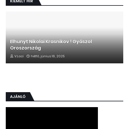
KIEMELT HÍR
Elhunyt Nikolai Krasnikov ! Gyászol
Oroszország
V.Laci
hétfő, június 16, 2025
AJÁNLÓ