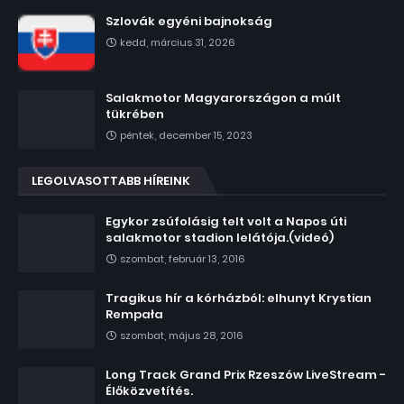
Szlovák egyéni bajnokság
kedd, március 31, 2026
Salakmotor Magyarországon a múlt
tükrében
péntek, december 15, 2023
LEGOLVASOTTABB HÍREINK
Egykor zsúfolásig telt volt a Napos úti
salakmotor stadion lelátója.(videó)
szombat, február 13, 2016
Tragikus hír a kórházból: elhunyt Krystian
Rempała
szombat, május 28, 2016
Long Track Grand Prix Rzeszów LiveStream -
Élőközvetítés.