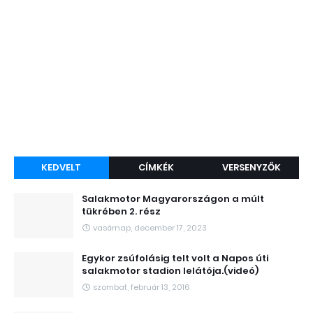
KEDVELT
CÍMKÉK
VERSENYZŐK
Salakmotor Magyarországon a múlt
tükrében 2. rész
vasárnap, december 17, 2023
Egykor zsúfolásig telt volt a Napos úti
salakmotor stadion lelátója.(videó)
szombat, február 13, 2016