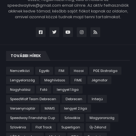
speedwaylive@gmail.com email címre. Az aktív felhasználók
akiknek kedve támad, később saját fiókot kapnak az oldalon,
amivel azonnal közzé tudnak majd tenni tartalmakat.
TOVÁBBI HÍREK
Nemzetközi
Egyéb
FIM
Hazai
PGE Ekstraliga
Lengyelország
Meghívásos
FIME
Jégmotor
Nagyhalász
Fotó
lengyel 1.liga
SpeedWolf Team Debrecen
Debrecen
Interjú
Versenynaptár
MAMS
lengyel 2.liga
Speedway Friendship Cup
Szlovákia
Magyarország
Szlovénia
Flat Track
Superligan
Új-Zéland