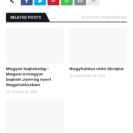
RELATED POSTS
Az összes megtekintése
Magyar bajnokság -
Nagyhalász után Ukrajna
Magosi a magyar
September 19, 2018
bajnok!,Jamróg nyert
Nagyhalászban
October 21, 2018