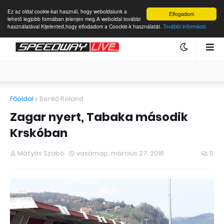
Ez az oldal cookie-kat használ, hogy weboldalunk a
Elfogadom
lehető legjobb formában jelenjen meg.A weboldal további
használatával Kijelented,hogy elfodadom a Coockie-k használatát.
További információ
Főoldal
Benkő Roland
Zagar nyert, Tabaka második
Krskóban
Mátyás Szabó
vasárnap, március 27, 2016
0