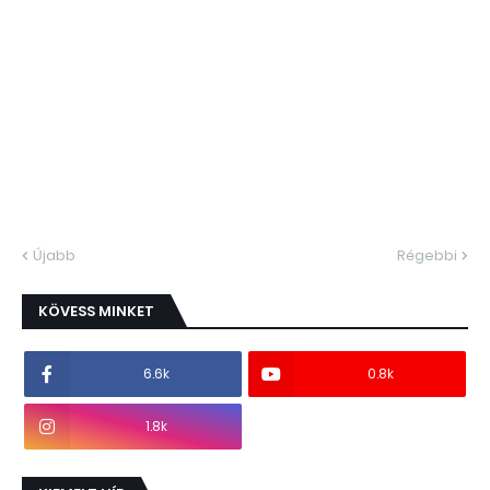
Újabb
Régebbi
KÖVESS MINKET
6.6k
0.8k
1.8k