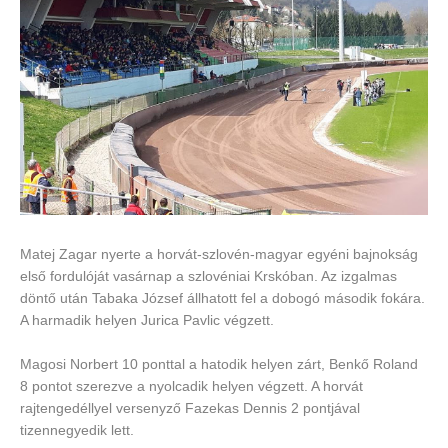
Matej Zagar nyerte a horvát-szlovén-magyar egyéni bajnokság
első fordulóját vasárnap a szlovéniai Krskóban. Az izgalmas
döntő után Tabaka József állhatott fel a dobogó második fokára.
A harmadik helyen Jurica Pavlic végzett.
Magosi Norbert 10 ponttal a hatodik helyen zárt, Benkő Roland
8 pontot szerezve a nyolcadik helyen végzett. A horvát
rajtengedéllyel versenyző Fazekas Dennis 2 pontjával
tizennegyedik lett.