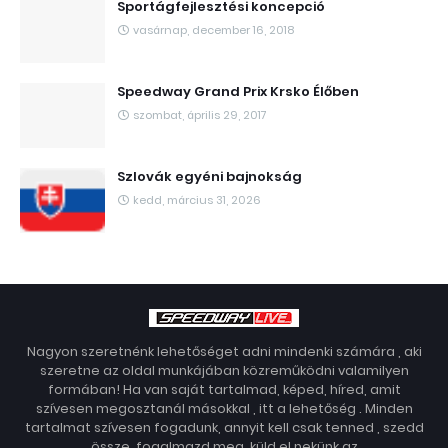
Sportágfejlesztési koncepció
vasárnap, december 16, 2018
Speedway Grand Prix Krsko Élőben
szombat, április 29, 2017
Szlovák egyéni bajnokság
kedd, március 31, 2026
Nagyon szeretnénk lehetőséget adni mindenki számára , aki
szeretne az oldal munkájában közreműködni valamilyen
formában! Ha van saját tartalmad, képed, híred, amit
szívesen megosztanál másokkal , itt a lehetőség . Minden
tartalmat szívesen fogadunk, annyit kell csak tenned , szedd
össze, fogalmazd meg, küld el nekünk az