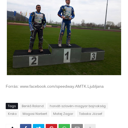
Forrás: www.facebook.com/speedway.AMTK.Ljubljana
Tags
Benkő Roland
horvát-szlovén-magyar bajnokság
Krsko
Magosi Norbert
Matej Zagar
Tabaka József