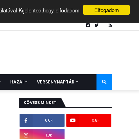
Elfogadom
álatával Kijelented,hogy elfodadom
HAZAI
VERSENYNAPTÁR
KÖVESS MINKET
6.6k
0.8k
1.8k