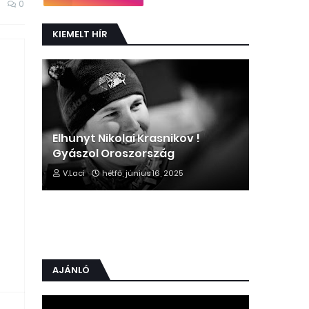
0
KIEMELT HÍR
Elhunyt Nikolai Krasnikov !
Gyászol Oroszország
V.Laci
hétfő, június 16, 2025
AJÁNLÓ