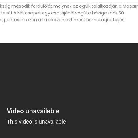
kság második fordulóját,melynek az egyik találkozóján a Masar
ttesét.A két csapat egy csatájából végül a házigazdák 50-
nt pontosan ezen a találkozón,azt most bemutatjuk teljes