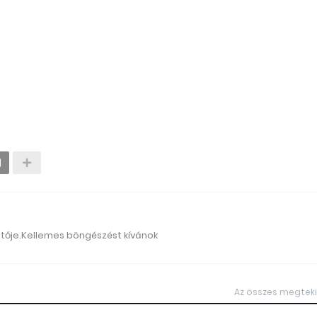
ztője.Kellemes böngészést kívánok
Az összes megtek