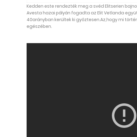
Kedden este rendezték meg a svéd Elitserien bajno
Avesta hazai pályán fogadta az Elit Vetlanda együ
40arányban kerültek ki győztesen.Az,hogy mi törté
egészében.