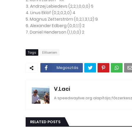
3. Andrzej Lebiedevs (2,2,1,0,0,0) 5
4. Linus Eklöf (0,2,0,2,0) 4
5. Magnus Zetterström (0,2,1,3,1,2) 9
6. Alexander Edberg (0,0,1,1) 2
7. Daniel Henderson (1,1,0,0) 2
Tags
Elitserien
Megosztás
V.Laci
A speedwaylive.org alapítója,főszerkes
RELATED POSTS