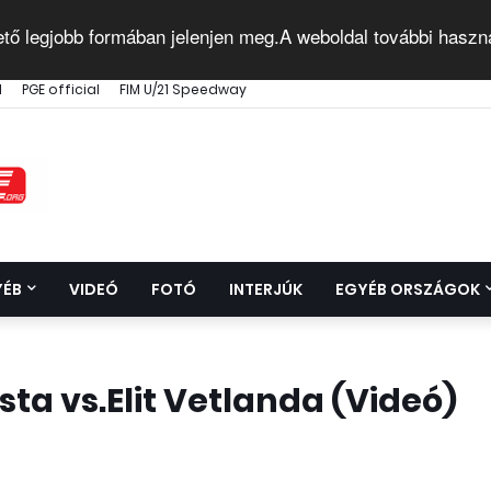
ető legjobb formában jelenjen meg.A weboldal további haszn
l
PGE official
FIM U/21 Speedway
YÉB
VIDEÓ
FOTÓ
INTERJÚK
EGYÉB ORSZÁGOK
ta vs.Elit Vetlanda (Videó)