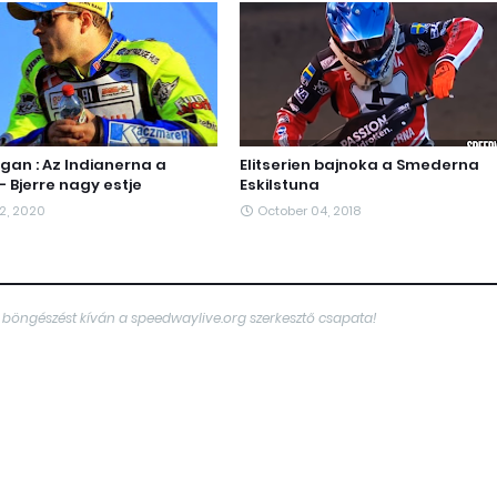
gan : Az Indianerna a
Elitserien bajnoka a Smederna
 Bjerre nagy estje
Eskilstuna
2, 2020
October 04, 2018
 böngészést kíván a speedwaylive.org szerkesztő csapata!