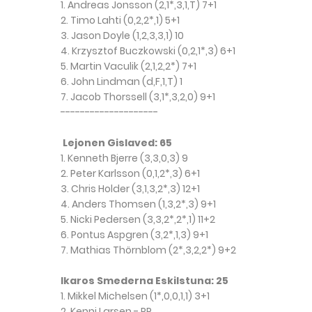
1. Andreas Jonsson (2,1*,3,1,T) 7+1
2. Timo Lahti (0,2,2*,1) 5+1
3. Jason Doyle (1,2,3,3,1) 10
4. Krzysztof Buczkowski (0,2,1*,3) 6+1
5. Martin Vaculik (2,1,2,2*) 7+1
6. John Lindman (d,F,1,T) 1
7. Jacob Thorssell (3,1*,3,2,0) 9+1
--------------------
Lejonen Gislaved: 65
1. Kenneth Bjerre (3,3,0,3) 9
2. Peter Karlsson (0,1,2*,3) 6+1
3. Chris Holder (3,1,3,2*,3) 12+1
4. Anders Thomsen (1,3,2*,3) 9+1
5. Nicki Pedersen (3,3,2*,2*,1) 11+2
6. Pontus Aspgren (3,2*,1,3) 9+1
7. Mathias Thörnblom (2*,3,2,2*) 9+2
Ikaros Smederna Eskilstuna: 25
1. Mikkel Michelsen (1*,0,0,1,1) 3+1
2. Kenni Larsen - RR