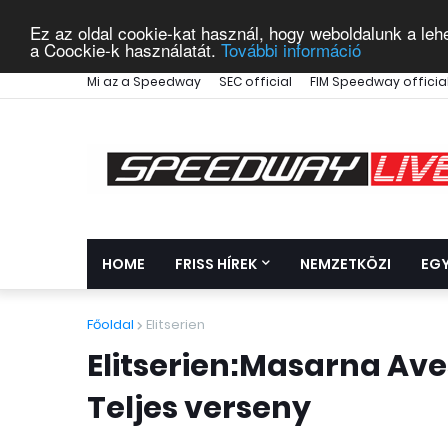
Ez az oldal cookie-kat használ, hogy weboldalunk a leh
a Coockie-k használatát.
További információ
Mi az a Speedway
SEC official
FIM Speedway officia
HOME
FRISS HÍREK
NEMZETKÖZI
EG
Főoldal
Elitserien
Elitserien:Masarna Aves
Teljes verseny