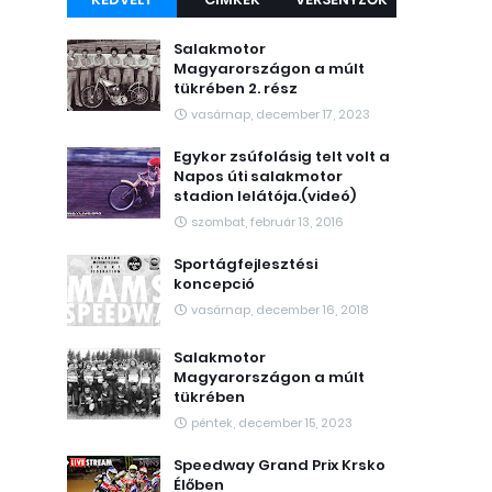
Salakmotor
Magyarországon a múlt
tükrében 2. rész
vasárnap, december 17, 2023
Egykor zsúfolásig telt volt a
Napos úti salakmotor
stadion lelátója.(videó)
szombat, február 13, 2016
Sportágfejlesztési
koncepció
vasárnap, december 16, 2018
Salakmotor
Magyarországon a múlt
tükrében
péntek, december 15, 2023
Speedway Grand Prix Krsko
Élőben