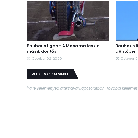
Bauhaus ligan - A Masarna lesz a
Bauhaus li
másik döntős
döntőben -
October 02, 2020
October 0
POST A COMMENT
Írd le véleményed a témával kapcsolatban. További kellemes