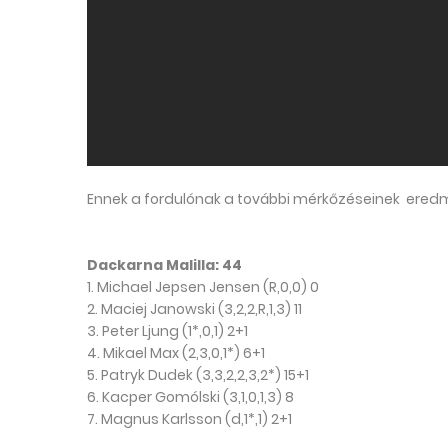
Ennek a fordulónak a további mérkőzéseinek eredm
Dackarna Malilla: 44
1. Michael Jepsen Jensen (R,0,0) 0
2. Maciej Janowski (3,2,2,R,1,3) 11
3. Peter Ljung (1*,0,1) 2+1
4. Mikael Max (2,3,0,1*) 6+1
5. Patryk Dudek (3,3,2,2,3,2*) 15+1
6. Kacper Gomólski (3,1,0,1,3) 8
7. Magnus Karlsson (d,1*,1) 2+1