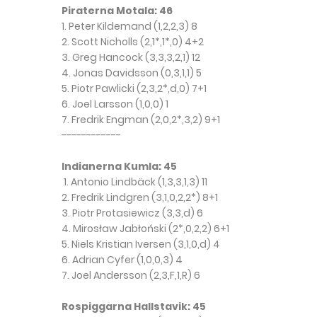
Piraterna Motala: 46
1. Peter Kildemand (1,2,2,3) 8
2. Scott Nicholls (2,1*,1*,0) 4+2
3. Greg Hancock (3,3,3,2,1) 12
4. Jonas Davidsson (0,3,1,1) 5
5. Piotr Pawlicki (2,3,2*,d,0) 7+1
6. Joel Larsson (1,0,0) 1
7. Fredrik Engman (2,0,2*,3,2) 9+1
------------
Indianerna Kumla: 45
1. Antonio Lindbäck (1,3,3,1,3) 11
2. Fredrik Lindgren (3,1,0,2,2*) 8+1
3. Piotr Protasiewicz (3,3,d) 6
4. Mirosław Jabłoński (2*,0,2,2) 6+1
5. Niels Kristian Iversen (3,1,0,d) 4
6. Adrian Cyfer (1,0,0,3) 4
7. Joel Andersson (2,3,F,1,R) 6
Rospiggarna Hallstavik: 45