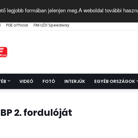
ető legjobb formában jelenjen meg.A weboldal további haszn
l
PGE official
FIM U/21 Speedway
YÉB
VIDEÓ
FOTÓ
INTERJÚK
EGYÉB ORSZÁGOK
P 2. fordulóját