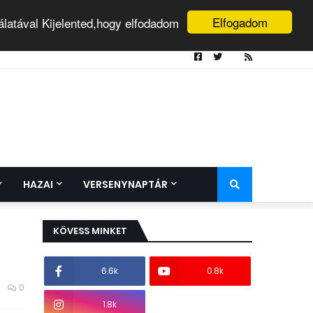
Elfogadom
álatával Kijelented,hogy elfodadom
HAZAI
VERSENYNAPTÁR
KÖVESS MINKET
6.6k
0.8k
0
1.8k