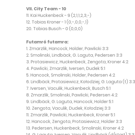
VII. City Team - 10
11. Kai Huckenbeck - 9 (2,1,1,2,3,-)
12. Tobias Kroner - 1 (0,-,0,0,-,1)
20. Tobias Busch - 0 (0,0,0)
Futamró futamra:
1. Zmarzlik, Hancock, Holder, Pawlicki 3:3
2. Smolinski, Lindbäck, G. Laguta, Pedersen 3:3
3. Protasiewicz, Huckenbeck, Zengota, Kroner 4:2
4. Pawlicki, Zmarzlik, Iversen, Dudek 5:1
5. Hancock, Smolinski, Holder, Pedersen 4:2
6. Lindbäck, Protasiewicz, Kołodziej, G. Laguta (t) 3:
7. Iversen, Vaculik, Huckenbeck, Busch 5:1
8. Zmarzlik, Smolinski, Pawlicki, Pedersen 4:2
9. Lindbäck, G. Laguta, Hancock, Holder 5:1
10. Zengota, Vaculik, Dudek, Kołodziej 3:3
11. Zmarzlik, Pawlicki, Huckenbeck, Kroner 5:1
12. Hancock, Zengota, Protasiewicz, Holder 3:3
13. Pedersen, Huckenbeck, Smolinski, Kroner 4:2
14. G. Laguta, Iversen, Vaculik, Lindbäck (d/start) 3:3