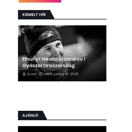
KIEMELT HÍR
Elhunyt Nikolai Krasnikov !
Gyászol Oroszország
V.Laci
hétfő, június 16, 2025
AJÁNLÓ