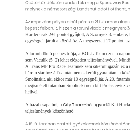
Csütörtök délután rendezték meg a Speedway Best 
melynek a németországi Landshut adott otthont, m
Az impozáns pályán a hét páros a 21 futamos alap
képest felborult, hiszen a toruni viadalt megnyerő
M
Horder csak 2+1 pontot gyűjtött, A Szörnyek 3. embere,
egységgel járult a közöshöz. A megszerzett
17 pontot az 
A toruni döntő peches triója, a
BOLL Team ezen a napon 
sem
Vaculik (5+2) lehet elégedett teljesítményével. Min
A Trans MF Pro Race Teamnek sem sikerült igazán ez a me
három starthoz állása után nem sikerült gyarapítani a kö
Smolinskit, aki ekkor már 10 egységnél jár. A 20. futamb
megismételt futamban Smolinski nem bírt
Protasiewicz-cs
hellyel.
City Team-ből egyedül
A hazai csapatból, a
Kai Hucken
teljesítmények köszönhető.
A 18. futamban aratott győzelemnek köszönhetően 