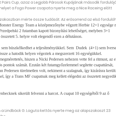
Pairs Cup, azaz a Legjobb Párosok Kupájának második fordulójá
elyet a Fogo Power csapata nyerte meg a Nice Raceing előtt
szakaszban mérte össze tudását. Az erősorrend az első forduló
onster Energy Team a középmezőnybe végzett Herbie 12+1 egysége m
Przedpełski 2 futamban kapott bizonyítási lehetőséget, melyben 3+1
összetett 5. helyre volt elegendő ezen a délutánon.
sem büszkélkedhet a teljesítményükkel. Sem
Dudek (4+1) sem
Ivers
dössze a hatodik helyen végeztek a megszerzett 16 egységükkel.
gmérettetés, hiszen a Nicki Pedersen nehezen vette fel a ritmust, az e
zös pontok számát. Ezután két futamgyőzelemmel segítette csapattársát,
an Pedersen türelmetlen volt, nekiment a szalagnak, így kizárásra kerül
el, így a Trans MF csapatnak meg kellett elégedni az összetett negyedi
becknek sikerült felvenni a harcot. A csapat 10 egységéből 9 az ő
a Lindbäck G. Laguta kettős nyerte meg az alapszakaszt 23