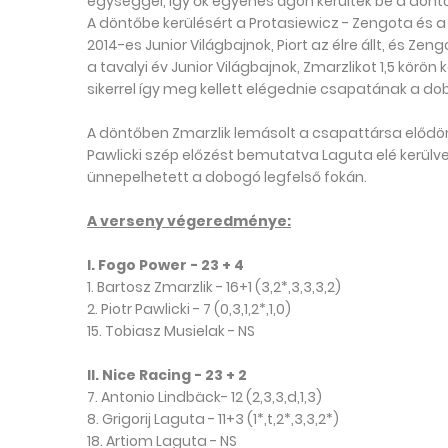
egységgel, így ők egyenes ágon kerültek be a dönt
A döntőbe kerülésért a Protasiewicz - Zengota és a
2014-es Junior Világbajnok, Piort az élre állt, és Zen
a tavalyi év Junior Világbajnok, Zmarzlikot 1,5 körön
sikerrel így meg kellett elégednie csapatának a do
A döntőben Zmarzlik lemásolt a csapattársa elődönt
Pawlicki szép előzést bemutatva Laguta elé kerülve,
ünnepelhetett a dobogó legfelső fokán.
A verseny végeredménye:
I. Fogo Power - 23 + 4
1. Bartosz Zmarzlik - 16+1 (3,2*,3,3,3,2)
2. Piotr Pawlicki - 7 (0,3,1,2*,1,0)
15. Tobiasz Musielak - NS
II. Nice Racing - 23 + 2
7. Antonio Lindbäck- 12 (2,3,3,d,1,3)
8. Grigorij Laguta - 11+3 (1*,t,2*,3,3,2*)
18. Artiom Laguta - NS