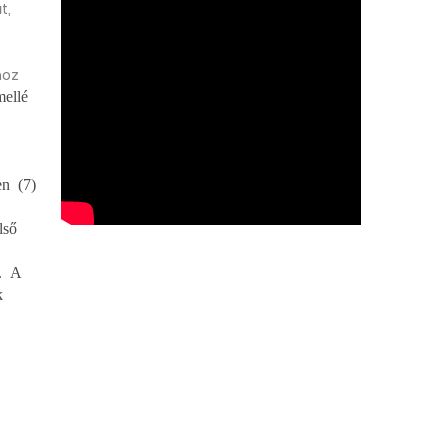
t,
hoz
ellé
en (7)
lső
t. A
k