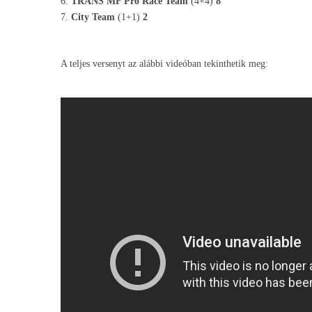
6.
TRANS MF Pro Race Team
(4+4)
8
7.
City Team
(1+1)
2
A teljes versenyt az alábbi videóban tekinthetik meg: