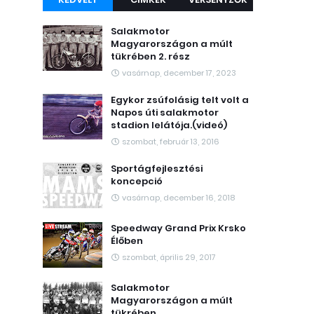
Salakmotor
Magyarországon a múlt
tükrében 2. rész
vasárnap, december 17, 2023
Egykor zsúfolásig telt volt a
Napos úti salakmotor
stadion lelátója.(videó)
szombat, február 13, 2016
Sportágfejlesztési
koncepció
vasárnap, december 16, 2018
Speedway Grand Prix Krsko
Élőben
szombat, április 29, 2017
Salakmotor
Magyarországon a múlt
tükrében