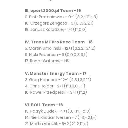
III. eport2000.pl Team - 19
9. Piotr Protasiewicz - 9+1 (3,2,-,1*,-,3)
10. Grzegorz Zengota - 9 (1,-,3,2,2,1)
19. Janusz Kołodziej - 1+1 (1*,0,0)
IV. Trans MF Pro Race Team - 18
5. Martin Smolinski - 12+1 (3,2,2,1,2*,2)
6. Nicki Pedersen - 6 (0,0,0,3,3,t)
17. Renat Gafurow - NS
V. Monster Energy Team - 17
3. Greg Hancock - 12+1 (2,3,1,3,2,1*)
4. Chris Holder - 2+1 (1*,1,0,0,-,-)
16. Paweł Przedpełski - 3+1 (1*,2)
VI. BOLL Team - 16
13. Patryk Dudek - 4+1 (0,-,1*,-,d,3)
14. Niels Kristian Iversen - 7 (1,3,-,2,1,-)
21. Martin Vaculik - 5+2 (2*,2,1*,d)