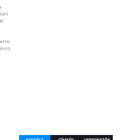
a
tért
ak
ette.
jonca
KEDVELT
CÍMKÉK
VERSENYZŐK