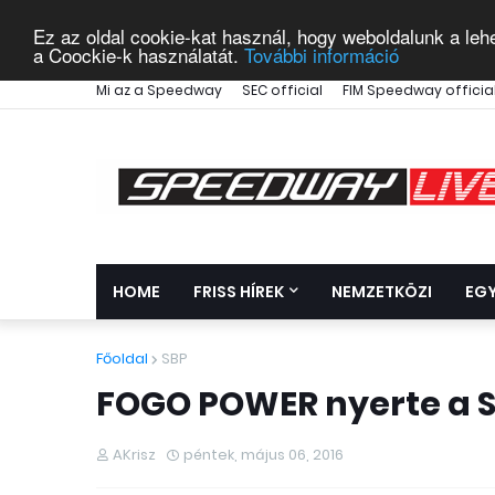
Ez az oldal cookie-kat használ, hogy weboldalunk a leh
a Coockie-k használatát.
További információ
Mi az a Speedway
SEC official
FIM Speedway officia
HOME
FRISS HÍREK
NEMZETKÖZI
EG
Főoldal
SBP
FOGO POWER nyerte a SB
AKrisz
péntek, május 06, 2016