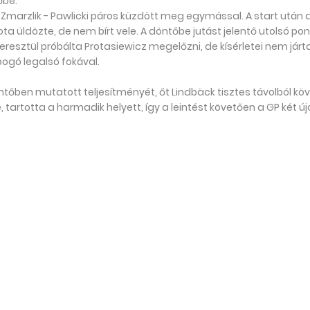
őbe.
 Zmarzlik - Pawlicki páros küzdött meg egymással. A start után 
gota üldözte, de nem bírt vele. A döntőbe jutást jelentő utolsó pon
 keresztül próbálta Protasiewicz megelőzni, de kísérletei nem járt
bogó legalsó fokával.
őben mutatott teljesítményét, őt Lindbäck tisztes távolból köv
 tartotta a harmadik helyett, így a leintést követően a GP két ú