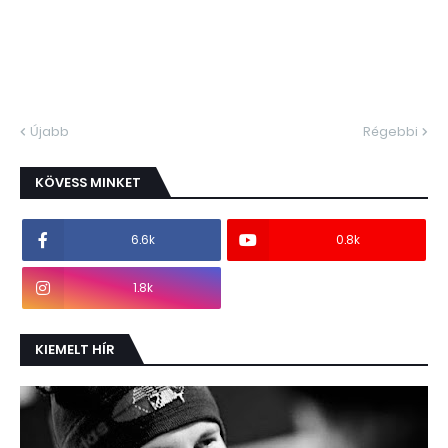
Újabb
Régebbi
KÖVESS MINKET
6.6k
0.8k
1.8k
KIEMELT HÍR