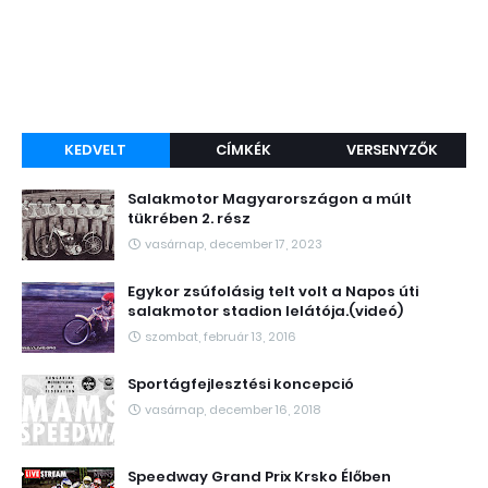
KEDVELT
CÍMKÉK
VERSENYZŐK
Salakmotor Magyarországon a múlt
tükrében 2. rész
vasárnap, december 17, 2023
Egykor zsúfolásig telt volt a Napos úti
salakmotor stadion lelátója.(videó)
szombat, február 13, 2016
Sportágfejlesztési koncepció
vasárnap, december 16, 2018
Speedway Grand Prix Krsko Élőben