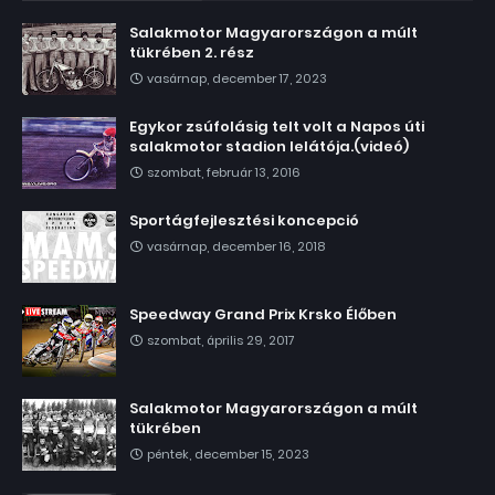
Salakmotor Magyarországon a múlt
tükrében 2. rész
vasárnap, december 17, 2023
Egykor zsúfolásig telt volt a Napos úti
salakmotor stadion lelátója.(videó)
szombat, február 13, 2016
Sportágfejlesztési koncepció
vasárnap, december 16, 2018
Speedway Grand Prix Krsko Élőben
szombat, április 29, 2017
Salakmotor Magyarországon a múlt
tükrében
péntek, december 15, 2023