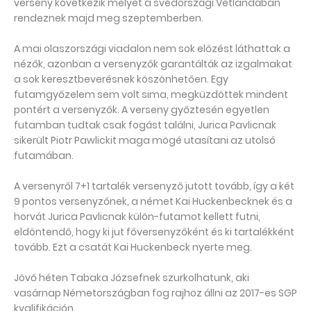
verseny következik melyet a svédországi Vetlandában
rendeznek majd meg szeptemberben.
A mai olaszországi viadalon nem sok előzést láthattak a
nézők, azonban a versenyzők garantálták az izgalmakat
a sok keresztbeverésnek köszönhetően. Egy
futamgyőzelem sem volt sima, megküzdöttek mindent
pontért a versenyzők. A verseny győztesén egyetlen
futamban tudtak csak fogást találni, Jurica Pavlicnak
sikerült Piotr Pawlickit maga mögé utasítani az utolsó
futamában.
A versenyről 7+1 tartalék versenyző jutott tovább, így a két
9 pontos versenyzőnek, a német Kai Huckenbecknek és a
horvát Jurica Pavlicnak külön-futamot kellett futni,
eldöntendő, hogy ki jut főversenyzőként és ki tartalékként
tovább. Ezt a csatát Kai Huckenbeck nyerte meg.
Jövő héten Tabaka Józsefnek szurkolhatunk, aki
vasárnap Németországban fog rajhoz állni az 2017-es SGP
kvalifikáción.