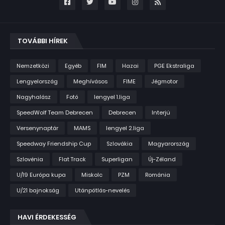
TOVÁBBI HÍREK
Nemzetközi
Egyéb
FIM
Hazai
PGE Ekstraliga
Lengyelország
Meghívásos
FIME
Jégmotor
Nagyhalász
Fotó
lengyel 1.liga
SpeedWolf Team Debrecen
Debrecen
Interjú
Versenynaptár
MAMS
lengyel 2.liga
Speedway Friendship Cup
Szlovákia
Magyarország
Szlovénia
Flat Track
Superligan
Új-Zéland
U/19 Európa kupa
Miskolc
PZM
Románia
U/21 bajnokság
Utánpótlás-nevelés
HAVI ÉRDEKESSÉG