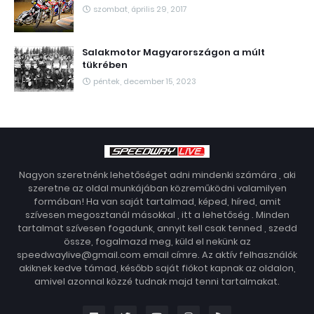
szombat, április 29, 2017
Salakmotor Magyarországon a múlt
tükrében
péntek, december 15, 2023
Nagyon szeretnénk lehetőséget adni mindenki számára , aki
szeretne az oldal munkájában közreműködni valamilyen
formában! Ha van saját tartalmad, képed, híred, amit
szívesen megosztanál másokkal , itt a lehetőség . Minden
tartalmat szívesen fogadunk, annyit kell csak tenned , szedd
össze, fogalmazd meg, küld el nekünk az
speedwaylive@gmail.com email címre. Az aktív felhasználók
akiknek kedve támad, később saját fiókot kapnak az oldalon,
amivel azonnal közzé tudnak majd tenni tartalmakat.