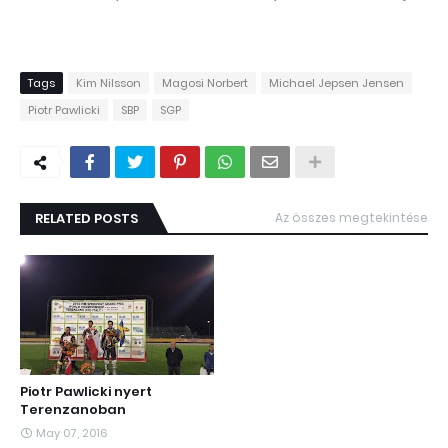
Tags
Kim Nilsson
Magosi Norbert
Michael Jepsen Jensen
Piotr Pawlicki
SBP
SGP
RELATED POSTS
Az összes megtekintése
Piotr Pawlicki nyert
Terenzanoban
May 07, 2016