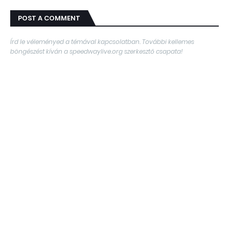
POST A COMMENT
Írd le véleményed a témával kapcsolatban. További kellemes
böngészést kíván a speedwaylive.org szerkesztő csapata!