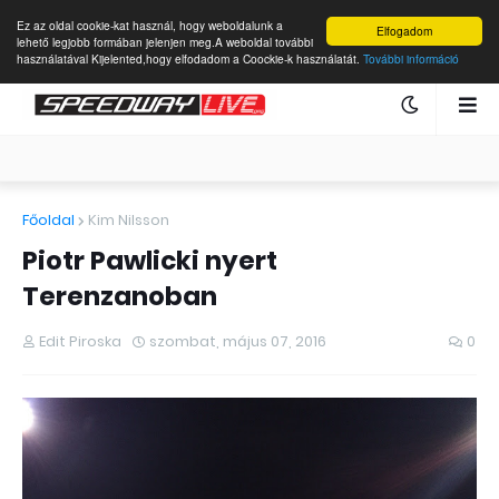
Ez az oldal cookie-kat használ, hogy weboldalunk a
Elfogadom
lehető legjobb formában jelenjen meg.A weboldal további
használatával Kijelented,hogy elfodadom a Coockie-k használatát.
További információ
Főoldal
Kim Nilsson
Piotr Pawlicki nyert
Terenzanoban
Edit Piroska
szombat, május 07, 2016
0