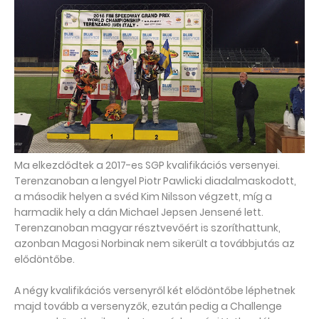
Ma elkezdődtek a 2017-es SGP kvalifikációs versenyei.
Terenzanoban a lengyel Piotr Pawlicki diadalmaskodott,
a második helyen a svéd Kim Nilsson végzett, míg a
harmadik hely a dán Michael Jepsen Jensené lett.
Terenzanoban magyar résztvevőért is szoríthattunk,
azonban Magosi Norbinak nem sikerült a továbbjutás az
elődöntőbe.
A négy kvalifikációs versenyről két elődöntőbe léphetnek
majd tovább a versenyzők, ezután pedig a Challenge