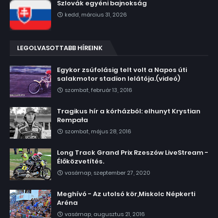
Szlovák egyéni bajnokság
kedd, március 31, 2026
LEGOLVASOTTABB HÍREINK
Egykor zsúfolásig telt volt a Napos úti
salakmotor stadion lelátója.(videó)
szombat, február 13, 2016
Tragikus hír a kórházból: elhunyt Krystian
Rempała
szombat, május 28, 2016
Long Track Grand Prix Rzeszów LiveStream -
Élőközvetítés.
vasárnap, szeptember 27, 2020
Meghívó - Az utolsó kör,Miskolc Népkerti
Aréna
vasárnap, augusztus 21, 2016