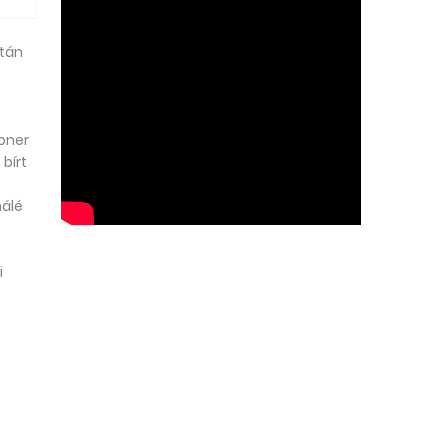
stán
oner
bírt
nálé
i