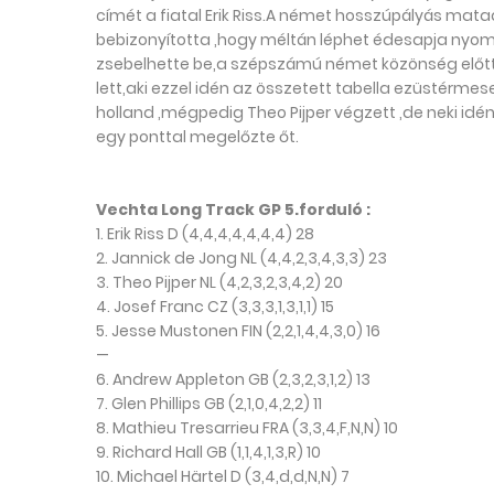
címét a fiatal Erik Riss.A német hosszúpályás ma
bebizonyította ,hogy méltán léphet édesapja nyomd
zsebelhette be,a szépszámú német közönség előtt. 
lett,aki ezzel idén az összetett tabella ezüstérmes
holland ,mégpedig Theo Pijper végzett ,de neki idén
egy ponttal megelőzte őt.
Vechta Long Track GP 5.forduló :
1. Erik Riss D (4,4,4,4,4,4,4) 28
2. Jannick de Jong NL (4,4,2,3,4,3,3) 23
3. Theo Pijper NL (4,2,3,2,3,4,2) 20
4. Josef Franc CZ (3,3,3,1,3,1,1) 15
5. Jesse Mustonen FIN (2,2,1,4,4,3,0) 16
—
6. Andrew Appleton GB (2,3,2,3,1,2) 13
7. Glen Phillips GB (2,1,0,4,2,2) 11
8. Mathieu Tresarrieu FRA (3,3,4,F,N,N) 10
9. Richard Hall GB (1,1,4,1,3,R) 10
10. Michael Härtel D (3,4,d,d,N,N) 7