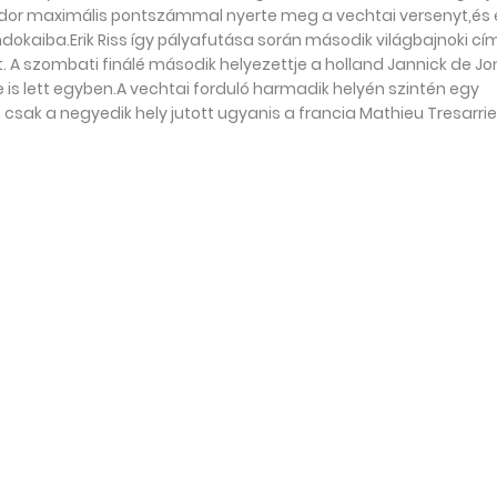
tador maximális pontszámmal nyerte meg a vechtai versenyt,és 
okaiba.Erik Riss így pályafutása során második világbajnoki cí
A szombati finálé második helyezettje a holland Jannick de J
e is lett egyben.A vechtai forduló harmadik helyén szintén egy
 csak a negyedik hely jutott ugyanis a francia Mathieu Tresarri