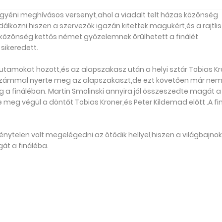
éni meghívásos versenyt,ahol a viadalt telt házas közönség
lkozni,hiszen a szervezők igazán kitettek magukért,és a rajtli
met közönség kettős német győzelemnek örülhetett a finálét
sikeredett.
utamokat hozott,és az alapszakasz után a helyi sztár Tobias Kr
ntszámmal nyerte meg az alapszakaszt,de ezt követően már nem 
a fináléban. Martin Smolinski annyira jól összeszedte magát a
meg végül a döntőt Tobias Kroner,és Peter Kildemad előtt .A fi
nytelen volt megelégedni az ötödik hellyel,hiszen a világbajnok
át a fináléba.