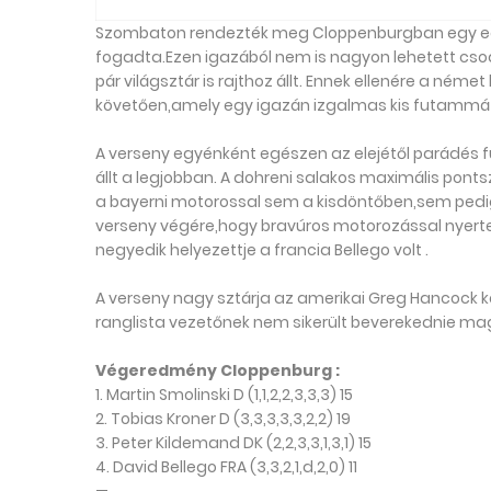
Szombaton rendezték meg Cloppenburgban egy egy
fogadta.Ezen igazából nem is nagyon lehetett csodá
pár világsztár is rajthoz állt. Ennek ellenére a né
követően,amely egy igazán izgalmas kis futammá 
A verseny egyénként egészen az elejétől parádés f
állt a legjobban. A dohreni salakos maximális po
a bayerni motorossal sem a kisdöntőben,sem pedig 
verseny végére,hogy bravúros motorozással nyerte 
negyedik helyezettje a francia Bellego volt .
A verseny nagy sztárja az amerikai Greg Hancock ké
ranglista vezetőnek nem sikerült beverekednie mag
Végeredmény Cloppenburg :
1. Martin Smolinski D (1,1,2,2,3,3,3) 15
2. Tobias Kroner D (3,3,3,3,3,2,2) 19
3. Peter Kildemand DK (2,2,3,3,1,3,1) 15
4. David Bellego FRA (3,3,2,1,d,2,0) 11