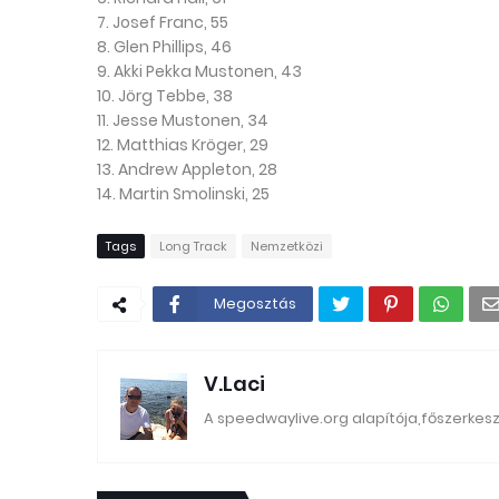
7. Josef Franc, 55
8. Glen Phillips, 46
9. Akki Pekka Mustonen, 43
10. Jörg Tebbe, 38
11. Jesse Mustonen, 34
12. Matthias Kröger, 29
13. Andrew Appleton, 28
14. Martin Smolinski, 25
Tags
Long Track
Nemzetközi
Megosztás
V.Laci
A speedwaylive.org alapítója,főszerkes