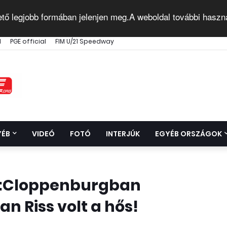
ető legjobb formában jelenjen meg.A weboldal további haszn
l
PGE official
FIM U/21 Speedway
YÉB
VIDEÓ
FOTÓ
INTERJÚK
EGYÉB ORSZÁGOK
e:Cloppenburgban
n Riss volt a hős!