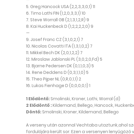
—
5. Greg Hancock USA (2,2,3,3,0,1) 11
6. Timo Lathi FIN (1,2,0,3,3,1) 10
7. Steve Worrall GB (2,1,3,1,2,R) 9
8. Kai Huckenbeck D (1,2,2,2,2,0) 9
—
9. Josef Franc CZ (3,1,0,2,1) 7
10. Nicolas Covatti ITA (1,3,1,0,2) 7
11. Mikkel Bech DK (2,0,1,2,2) 7
12. Miroslaw Jablonski PL (3,0,2,0,Fd) 5
13. Bjarne Pedersen DK (0,1,1,0,3) 5
14. Rene Deddens D (0,3,1,1,0) 5
15. Theo Pijper NL (0,R,0,1,1) 2
16. Lukas Fienhage D (0,0,0,0,1) 1
1 Elődöntő:
Smolinski, Kroner, Lathi, Worral (d)
2 Elődöntő :
Kildemand, Bellego, Hancock, Huckenb
Döntő:
Smolinski, Kroner, Kildemand, Bellego
A verseny után azonnal Vechtaba utaztunk,ahol sz
fordulójára került sor. Ezen a versenyen lenyűgöző