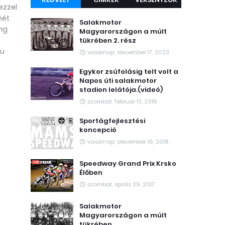
ezzel
mét
Salakmotor
ong
Magyarországon a múlt
tükrében 2. rész
eu
vasárnap, december 17, 2023
Egykor zsúfolásig telt volt a
Napos úti salakmotor
stadion lelátója.(videó)
szombat, február 13, 2016
Sportágfejlesztési
koncepció
vasárnap, december 16, 2018
Speedway Grand Prix Krsko
Élőben
szombat, április 29, 2017
Salakmotor
Magyarországon a múlt
tükrében