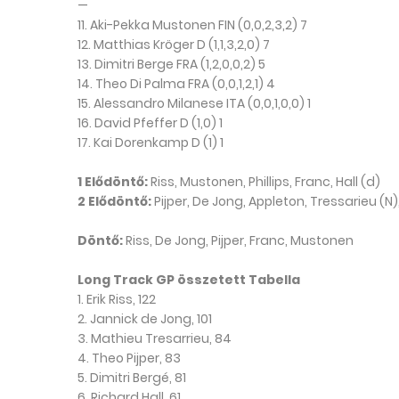
—
11. Aki-Pekka Mustonen FIN (0,0,2,3,2) 7
12. Matthias Kröger D (1,1,3,2,0) 7
13. Dimitri Berge FRA (1,2,0,0,2) 5
14. Theo Di Palma FRA (0,0,1,2,1) 4
15. Alessandro Milanese ITA (0,0,1,0,0) 1
16. David Pfeffer D (1,0) 1
17. Kai Dorenkamp D (1) 1
1 Elődöntő:
Riss, Mustonen, Phillips, Franc, Hall (d)
2 Elődöntő:
Pijper, De Jong, Appleton, Tressarieu (N),
Döntő:
Riss, De Jong, Pijper, Franc, Mustonen
Long Track GP összetett Tabella
1. Erik Riss, 122
2. Jannick de Jong, 101
3. Mathieu Tresarrieu, 84
4. Theo Pijper, 83
5. Dimitri Bergé, 81
6. Richard Hall, 61