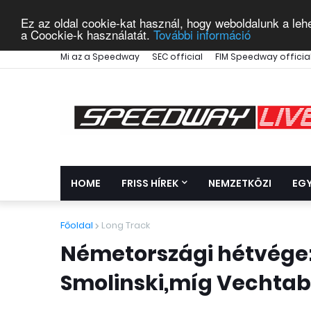
Ez az oldal cookie-kat használ, hogy weboldalunk a leh
a Coockie-k használatát.
További információ
Mi az a Speedway
SEC official
FIM Speedway officia
HOME
FRISS HÍREK
NEMZETKÖZI
EG
Főoldal
Long Track
Németországi hétvég
Smolinski,míg Vechtaba