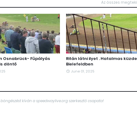
Az összes megtek
n Osnabrück- Fűpályás
Ritán látni ilyet . Hatalmas küzd
is döntő
Bielefeldben
2025
June 01, 2025
 böngészést kíván a speedwaylive.org szerkesztő csapata!