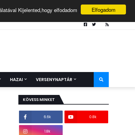
Elfogadom
álatával Kijelented,hogy elfodadom
HAZAI
VERSENYNAPTÁR
KÖVESS MINKET
6.6k
0.8k
1.8k