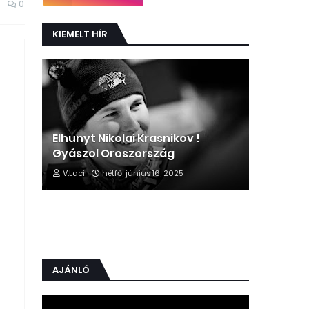
0
KIEMELT HÍR
Elhunyt Nikolai Krasnikov !
Gyászol Oroszország
V.Laci
hétfő, június 16, 2025
AJÁNLÓ