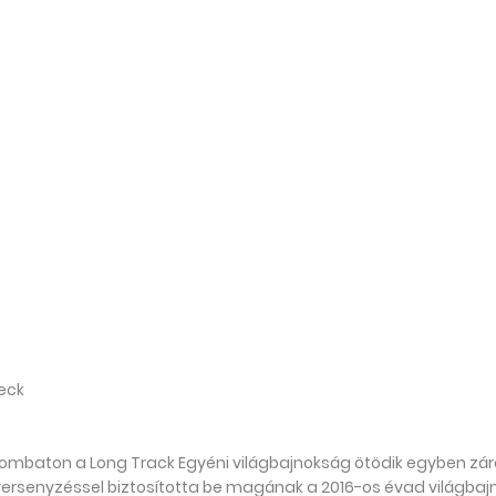
eck
ombaton a Long Track Egyéni világbajnokság ötödik egyben zár
 versenyzéssel biztosította be magának a 2016-os évad világbaj