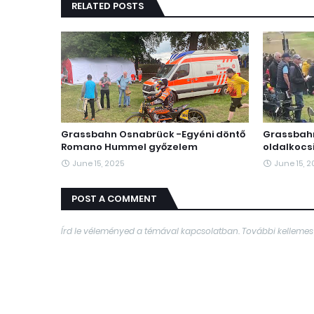
RELATED POSTS
Grassbahn Osnabrück -Egyéni döntő
Grassbah
Romano Hummel győzelem
oldalkocs
June 15, 2025
June 15, 
POST A COMMENT
Írd le véleményed a témával kapcsolatban. További kellemes