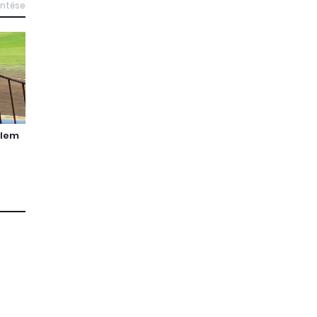
intése
elem