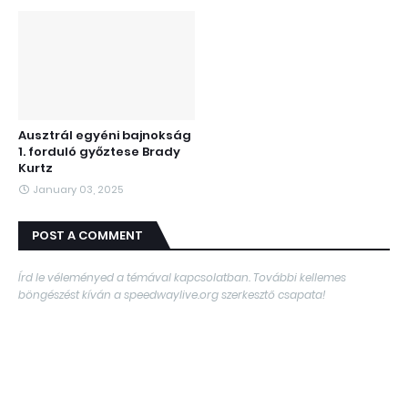
Ausztrál egyéni bajnokság
1. forduló győztese Brady
Kurtz
January 03, 2025
POST A COMMENT
Írd le véleményed a témával kapcsolatban. További kellemes
böngészést kíván a speedwaylive.org szerkesztő csapata!