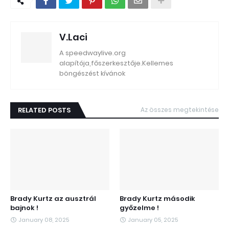
V.Laci
A speedwaylive.org
alapítója,főszerkesztője.Kellemes
böngészést kívánok
RELATED POSTS
Az összes megtekintése
Brady Kurtz az ausztrál
Brady Kurtz második
bajnok !
győzelme !
January 08, 2025
January 05, 2025