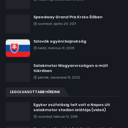
Speedway Grand Prix Krsko Élőben
szombat, április 29, 2017
Szlovák egyéni bajnokság
kedd, március 31, 2026
Salakmotor Magyarországon a múlt
tükrében
péntek, december 15, 2023
LEGOLVASOTTABB HÍREINK
Egykor zsúfolásig telt volt a Napos úti
salakmotor stadion lelátója.(videó)
szombat, február 13, 2016