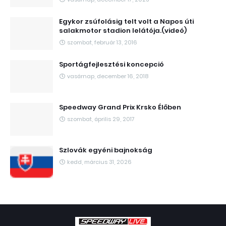
Egykor zsúfolásig telt volt a Napos úti
salakmotor stadion lelátója.(videó)
szombat, február 13, 2016
Sportágfejlesztési koncepció
vasárnap, december 16, 2018
Speedway Grand Prix Krsko Élőben
szombat, április 29, 2017
Szlovák egyéni bajnokság
kedd, március 31, 2026