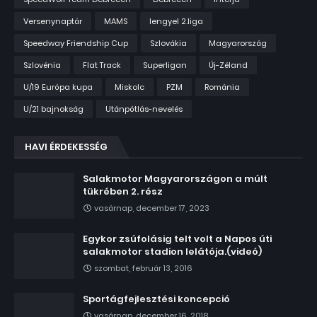
Versenynaptár
MAMS
lengyel 2.liga
Speedway Friendship Cup
Szlovákia
Magyarország
Szlovénia
Flat Track
Superligan
Új-Zéland
U/19 Európa kupa
Miskolc
PZM
Románia
U/21 bajnokság
Utánpótlás-nevelés
HAVI ÉRDEKESSÉG
Salakmotor Magyarországon a múlt
tükrében 2. rész
vasárnap, december 17, 2023
Egykor zsúfolásig telt volt a Napos úti
salakmotor stadion lelátója.(videó)
szombat, február 13, 2016
Sportágfejlesztési koncepció
vasárnap, december 16, 2018