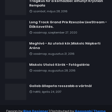
Tragikus hír a kórházból: elhunyt Krystian
Rempała
szombat, május 28, 2016
Long Track Grand Prix Rzeszów LiveStream -
Élőközvetítés.
vasárnap, szeptember 27, 2020
Meghívó - Az utolsó kör,Miskolc Népkerti
Aréna
vasárnap, augusztus 21, 2016
Miskolc Utolsó Körök - Fotógaléria
vasárnap, augusztus 28, 2016
Gollob állapota rosszabb a vártnál
hétfő, április 24, 2017
Design by
Blog Designer
| Distributed by
Gooyaabi Theme