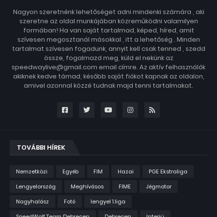
Nagyon szeretnénk lehetőséget adni mindenki számára , aki
szeretne az oldal munkájában közreműködni valamilyen
formában! Ha van saját tartalmad, képed, híred, amit
szívesen megosztanál másokkal , itt a lehetőség . Minden
tartalmat szívesen fogadunk, annyit kell csak tenned , szedd
össze, fogalmazd meg, küld el nekünk az
speedwaylive@gmail.com email címre. Az aktív felhasználók
akiknek kedve támad, később saját fiókot kapnak az oldalon,
amivel azonnal közzé tudnak majd tenni tartalmakat.
TOVÁBBI HÍREK
Nemzetközi
Egyéb
FIM
Hazai
PGE Ekstraliga
Lengyelország
Meghívásos
FIME
Jégmotor
Nagyhalász
Fotó
lengyel 1.liga
SpeedWolf Team Debrecen
Debrecen
Interjú