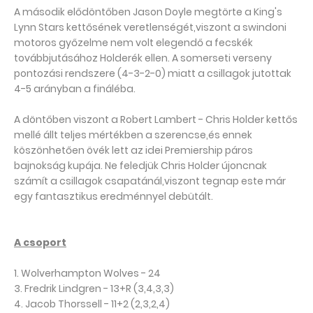
A második elődöntőben Jason Doyle megtörte a King's
Lynn Stars kettősének veretlenségét,viszont a swindoni
motoros győzelme nem volt elegendő a fecskék
továbbjutásához Holderék ellen. A somerseti verseny
pontozási rendszere (4-3-2-0) miatt a csillagok jutottak
4-5 arányban a fináléba.
A döntőben viszont a Robert Lambert - Chris Holder kettős
mellé állt teljes mértékben a szerencse,és ennek
köszönhetően övék lett az idei Premiership páros
bajnokság kupája. Ne feledjük Chris Holder újoncnak
számít a csillagok csapatánál,viszont tegnap este már
egy fantasztikus eredménnyel debütált.
A csoport
1. Wolverhampton Wolves - 24
3. Fredrik Lindgren - 13+R (3,4,3,3)
4. Jacob Thorssell - 11+2 (2,3,2,4)