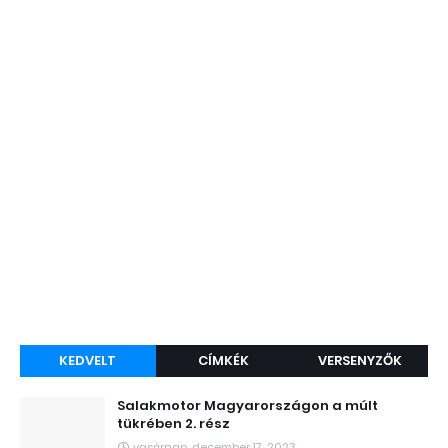
KEDVELT
CÍMKÉK
VERSENYZŐK
Salakmotor Magyarországon a múlt
tükrében 2. rész
vasárnap, december 17, 2023