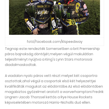
fotó/facebook.com/klspeedway
Tegnap este rendezték Somersetben a brit Premiership
páros bajnokság döntőjét,melyen végül makulátlan
teljesítményt nyújtva a King's Lynn Stars motorosai
diadalmaskodtak.
A viadalon nyolc páros vett részt melyet két csoportra
osztottak,ahol végül a csoportok első két helyezettjei
kvalifikálták magukat az elődöntőbe.Az első elődöntőben
magabiztos győzelmet aratott a worverhamptoni Fredrik
Lingren-Jacob Thorssel kettős a Rye House Rockets
képviseletében motorozó Harris-Nicholls duó ellen.