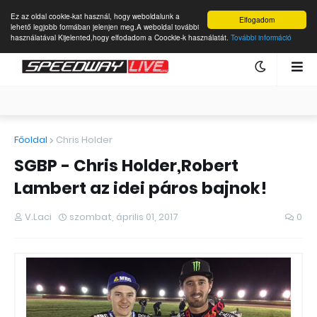
Ez az oldal cookie-kat használ, hogy weboldalunk a
Elfogadom
lehető legjobb formában jelenjen meg.A weboldal további
használatával Kijelented,hogy elfodadom a Coockie-k használatát.
További információ
Főoldal
Chris Holder
SGBP - Chris Holder,Robert
Lambert az idei páros bajnok!
V.Laci
szombat, április 01, 2017
0