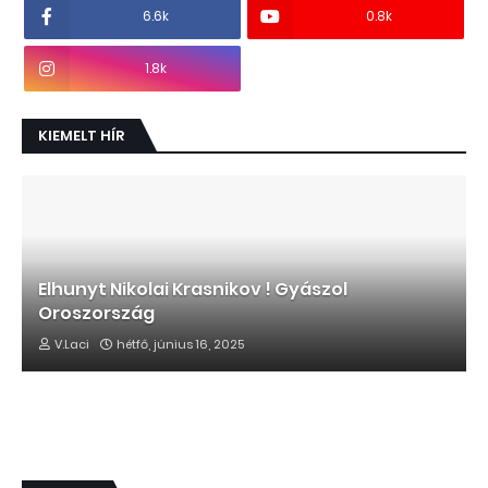
6.6k
0.8k
1.8k
KIEMELT HÍR
Elhunyt Nikolai Krasnikov ! Gyászol
Oroszország
V.Laci
hétfő, június 16, 2025