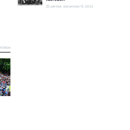
péntek, december 15, 2023
intése