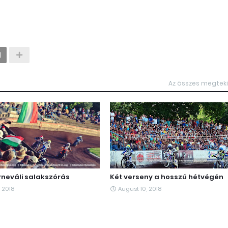
Az összes megtek
rneváli salakszórás
Két verseny a hosszú hétvégén
 2018
August 10, 2018