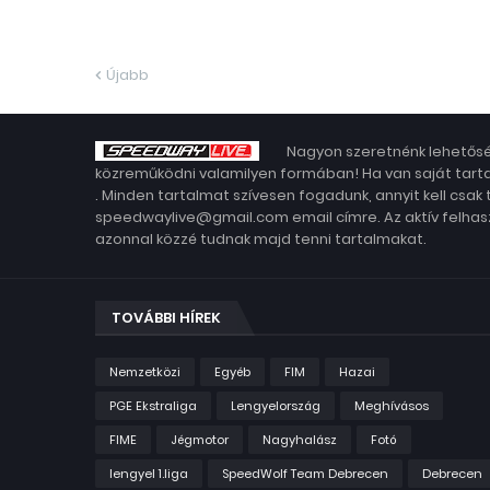
Újabb
Nagyon szeretnénk lehetősé
közreműködni valamilyen formában! Ha van saját tarta
. Minden tartalmat szívesen fogadunk, annyit kell csak
speedwaylive@gmail.com email címre. Az aktív felhasz
azonnal közzé tudnak majd tenni tartalmakat.
TOVÁBBI HÍREK
Nemzetközi
Egyéb
FIM
Hazai
PGE Ekstraliga
Lengyelország
Meghívásos
FIME
Jégmotor
Nagyhalász
Fotó
lengyel 1.liga
SpeedWolf Team Debrecen
Debrecen