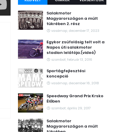
Salakmotor
Magyarországon a múlt
tükrében 2. rész
vasárnap, december 17, 2023
Egykor zsúfolásig telt volt a
Napos úti salakmotor
stadion lelátója.(videó)
szombat, február 13, 2016
Sportágfejlesztési
koncepció
vasárnap, december 16, 2018
Speedway Grand Prix Krsko
Élőben
szombat, április 29, 2017
Salakmotor
Magyarországon a múlt
tükrében