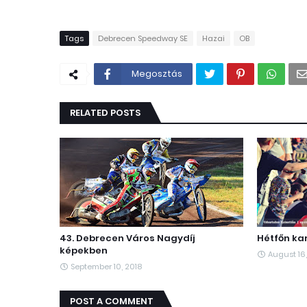
Tags
Debrecen Speedway SE
Hazai
OB
Megosztás
RELATED POSTS
43. Debrecen Város Nagydíj
Hétfőn ka
képekben
August 16,
September 10, 2018
POST A COMMENT