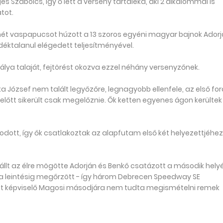
es Szabolcs, így ő lett a verseny tartaléka, aki 2 alkalommal is
tot.
mét vaspapucsot húzott a 13 szoros egyéni magyar bajnok Ador
déktalanul elégedett teljesítményével.
ya talaját, fejtörést okozva ezzel néhány versenyzőnek.
József nem talált legyőzőre, legnagyobb ellenfele, az első for
 előtt sikerült csak megelőznie. Ők ketten egyenes ágon kerültek
ott, így ők csatlakoztak az alapfutam első két helyezettjéhez
llt az élre mögötte Adorján és Benkő csatázott a második helyé
a leintésig megőrzött - így három Debrecen Speedway SE
eket képviselő Magosi másodjára nem tudta megismételni remek