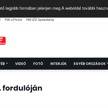
ető legjobb formában jelenjen meg.A weboldal további haszn
l
PGE official
FIM U/21 Speedway
YÉB
VIDEÓ
FOTÓ
INTERJÚK
EGYÉB ORSZÁGOK
. fordulóján