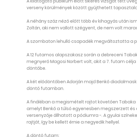
A kilátogató publikum előtt sikeres vizsgát tett Üveg
verseny körülmények között gyűjthetett tapasztala
A néhány száz néző előtt több év kihagyás után is
Zoltán, aki nem vallott szégyent, de nem volt mara
A szombaton lehulló csapadék megváltoztatta a pál
A 12 futamos alapszakasz során a debreceni Tabaka 
megnyerő Magosi Norbert volt, akit a 7. futam célja
döntőbe.
A két elődöntőben Adorján majd Benkő diadalmaskod
döntő futamban.
A fináléban a megismételt rajtot követően Tabaka á
amelyt Benkő a túlsó egyenesben megszerzett és 
versenyzője állhatott a pódiumra -. A gyulai szín
rajtját, így be kellett érnie a negyedik hellyel.
A döntő futam: