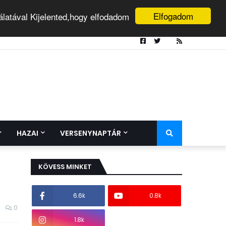
Elfogadom
álatával Kijelented,hogy elfodadom
HAZAI
VERSENYNAPTÁR
KÖVESS MINKET
6.6k
0.8k
0
1.8k