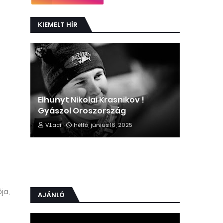
KIEMELT HÍR
Elhunyt Nikolai Krasnikov !
Gyászol Oroszország
V.Laci
hétfő, június 16, 2025
ja,
AJÁNLÓ