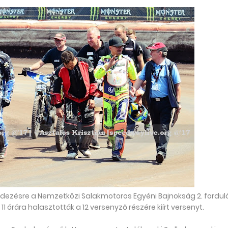
ndezésre a Nemzetközi Salakmotoros Egyéni Bajnokság 2. forduló
órára halasztották a 12 versenyző részére kiírt versenyt.