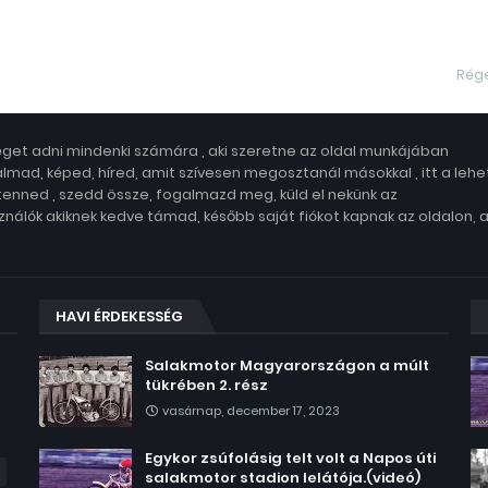
Rég
get adni mindenki számára , aki szeretne az oldal munkájában
lmad, képed, híred, amit szívesen megosztanál másokkal , itt a leh
 tenned , szedd össze, fogalmazd meg, küld el nekünk az
nálók akiknek kedve támad, később saját fiókot kapnak az oldalon, 
HAVI ÉRDEKESSÉG
Salakmotor Magyarországon a múlt
tükrében 2. rész
vasárnap, december 17, 2023
Egykor zsúfolásig telt volt a Napos úti
salakmotor stadion lelátója.(videó)