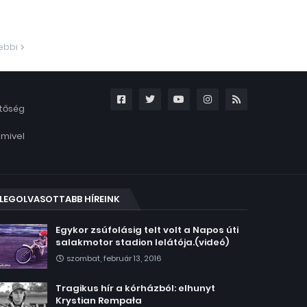
ebbi
etőség
amivel
LEGOLVASOTTABB HÍREINK
Egykor zsúfolásig telt volt a Napos úti
salakmotor stadion lelátója.(videó)
szombat, február 13, 2016
Tragikus hír a kórházból: elhunyt
Krystian Rempała