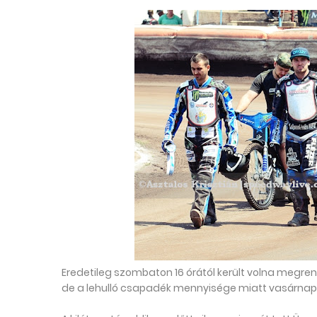
Eredetileg szombaton 16 órától került volna megre
de a lehulló csapadék mennyisége miatt vasárnap 11 