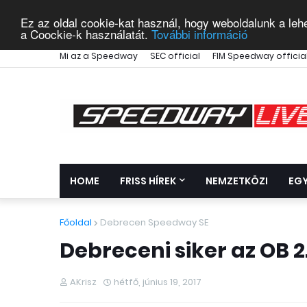
Ez az oldal cookie-kat használ, hogy weboldalunk a leh
a Coockie-k használatát.
További információ
Mi az a Speedway
SEC official
FIM Speedway officia
HOME
FRISS HÍREK
NEMZETKÖZI
EG
Főoldal
Debrecen Speedway SE
Debreceni siker az OB 2
AKrisz
hétfő, június 19, 2017