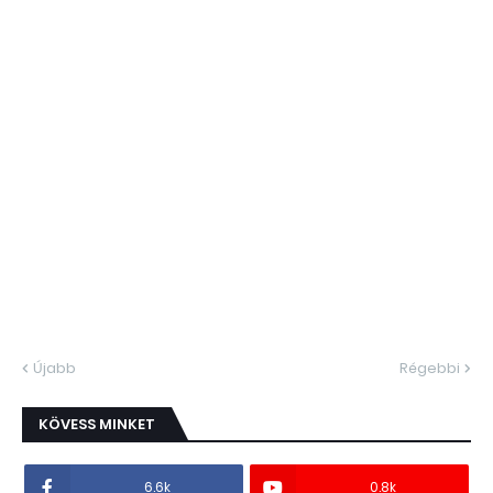
Újabb
Régebbi
KÖVESS MINKET
6.6k
0.8k