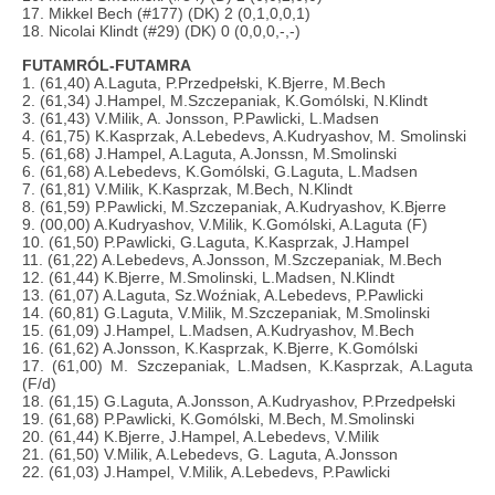
17. Mikkel Bech (#177) (DK) 2 (0,1,0,0,1)
18. Nicolai Klindt (#29) (DK) 0 (0,0,0,-,-)
FUTAMRÓL-FUTAMRA
1. (61,40) A.Laguta, P.Przedpełski, K.Bjerre, M.Bech
2. (61,34) J.Hampel, M.Szczepaniak, K.Gomólski, N.Klindt
3. (61,43) V.Milik, A. Jonsson, P.Pawlicki, L.Madsen
4. (61,75) K.Kasprzak, A.Lebedevs, A.Kudryashov, M. Smolinski
5. (61,68) J.Hampel, A.Laguta, A.Jonssn, M.Smolinski
6. (61,68) A.Lebedevs, K.Gomólski, G.Laguta, L.Madsen
7. (61,81) V.Milik, K.Kasprzak, M.Bech, N.Klindt
8. (61,59) P.Pawlicki, M.Szczepaniak, A.Kudryashov, K.Bjerre
9. (00,00) A.Kudryashov, V.Milik, K.Gomólski, A.Laguta (F)
10. (61,50) P.Pawlicki, G.Laguta, K.Kasprzak, J.Hampel
11. (61,22) A.Lebedevs, A.Jonsson, M.Szczepaniak, M.Bech
12. (61,44) K.Bjerre, M.Smolinski, L.Madsen, N.Klindt
13. (61,07) A.Laguta, Sz.Woźniak, A.Lebedevs, P.Pawlicki
14. (60,81) G.Laguta, V.Milik, M.Szczepaniak, M.Smolinski
15. (61,09) J.Hampel, L.Madsen, A.Kudryashov, M.Bech
16. (61,62) A.Jonsson, K.Kasprzak, K.Bjerre, K.Gomólski
17. (61,00) M. Szczepaniak, L.Madsen, K.Kasprzak, A.Laguta
(F/d)
18. (61,15) G.Laguta, A.Jonsson, A.Kudryashov, P.Przedpełski
19. (61,68) P.Pawlicki, K.Gomólski, M.Bech, M.Smolinski
20. (61,44) K.Bjerre, J.Hampel, A.Lebedevs, V.Milik
21. (61,50) V.Milik, A.Lebedevs, G. Laguta, A.Jonsson
22. (61,03) J.Hampel, V.Milik, A.Lebedevs, P.Pawlicki