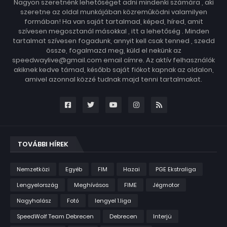
Nagyon szeretnénk lehetőséget adni mindenki számára , aki
szeretne az oldal munkájában közreműködni valamilyen
formában! Ha van saját tartalmad, képed, híred, amit
szívesen megosztanál másokkal , itt a lehetőség . Minden
tartalmat szívesen fogadunk, annyit kell csak tenned , szedd
össze, fogalmazd meg, küld el nekünk az
speedwaylive@gmail.com email címre. Az aktív felhasználók
akiknek kedve támad, később saját fiókot kapnak az oldalon,
amivel azonnal közzé tudnak majd tenni tartalmakat.
TOVÁBBI HÍREK
Nemzetközi
Egyéb
FIM
Hazai
PGE Ekstraliga
Lengyelország
Meghívásos
FIME
Jégmotor
Nagyhalász
Fotó
lengyel 1.liga
SpeedWolf Team Debrecen
Debrecen
Interjú