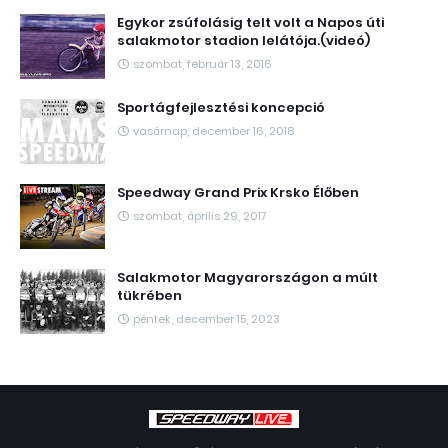
Egykor zsúfolásig telt volt a Napos úti
salakmotor stadion lelátója.(videó)
szombat, február 13, 2016
Sportágfejlesztési koncepció
vasárnap, december 16, 2018
Speedway Grand Prix Krsko Élőben
szombat, április 29, 2017
Salakmotor Magyarországon a múlt
tükrében
péntek, december 15, 2023