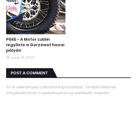
PGEE - A Motor Lublin
legyőzte a Gorzówot hazai
pályán
June 21, 2020
POST A COMMENT
Írd le véleményed a témával kapcsolatban. További kellemes
böngészést kíván a speedwaylive.org szerkesztő csapata!