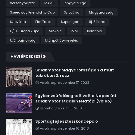
Versenynaptár
MAMS
lengyel 2.liga
Speedway Friendship Cup
Szlovákia
Magyarország
Szlovénia
Flat Track
Superligan
Új-Zéland
U/19 Európa kupa
Miskolc
PZM
Románia
U/21 bajnokság
Utánpótlás-nevelés
HAVI ÉRDEKESSÉG
Salakmotor Magyarországon a múlt
tükrében 2. rész
vasárnap, december 17, 2023
Egykor zsúfolásig telt volt a Napos úti
salakmotor stadion lelátója.(videó)
szombat, február 13, 2016
Sportágfejlesztési koncepció
vasárnap, december 16, 2018