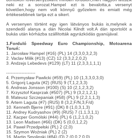
neki ez a sorozat.Hampel ezt is bevalotta,a versenyt
követően,hogy nem volt könnyű győzelem és emiatt még
értékesebbnek tartja ezt a sikert.
A versenyen történt egy igen látványos bukás is,melynek a
szendedő alanya a dán Nicolai Kilndt volt.A dán sportolót a
bukás után kórházba szállították agyrázkódás gyanújával.
1.Forduló Speedway Euro Championship, Motoarena
Toruń:
1. Jarosław Hampel (#16) (PL) 14 (3,3,0,3,2,3)
2. Vaclav Milik (#13) (CZ) 12 (3,3,2,2,0,2)
3. Andzejs Lebedevs (#129) (LT) 11 (2,3,3,1,1,1)
-------------------
4. Przemysław Pawlicki (#59) (PL) 10 (1,3,3,0,3,0)
5. Grigorij Laguta (#2) (RUS) 9 (T,1,2,3,3)
6. Andreas Jonsson (#100) (S) 10 (2,1,2,3,2)
7. Krzysztof Kasprzak (#507) (PL) 9 (3,2,1,2,1)
8. Mateusz Szczepaniak (#58) (PL) 9 (2,2,1,1,3)
9. Artem Laguta (#7) (RUS) 8 (3,2,F/N,3,F/d)
10. Kenneth Bjerre (#91) (DK) 8 (1,0,3,1,3)
11. Andrey Kudryashov (#9) (RUS) 7 (1,1,3,1,1)
12. Kacper Gomólski (#44) (PL) 6 (1,2,1,0,2)
13. Leon Madsen (#66) (DK) 5 (0,0,1,2,2)
14. Paweł Przedpełski (PL) 2 (2,0)
15. Szymon Woźniak (PL) 2 (2)
16. Martin Smolinski (#84) (D) 2 (0,0,2,0,0)