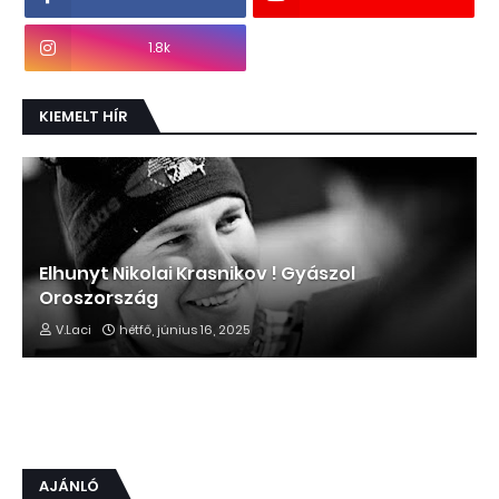
1.8k
KIEMELT HÍR
Elhunyt Nikolai Krasnikov ! Gyászol
Oroszország
V.Laci
hétfő, június 16, 2025
AJÁNLÓ