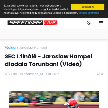
Ez az oldal cookie-kat használ, hogy weboldalunk a
Elfogadom
lehető legjobb formában jelenjen meg.A weboldal további
használatával Kijelented,hogy elfodadom a Coockie-k használatát.
További információ
Főoldal
Jaroslaw Hampel
SEC 1.finálé - Jaroslaw Hampel
diadala Torunban! (Videó)
V.Laci
szombat, július 01, 2017
0