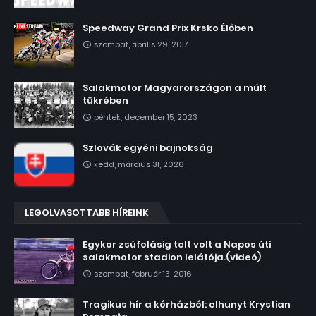
Speedway Grand Prix Krsko Élőben
szombat, április 29, 2017
Salakmotor Magyarországon a múlt
tükrében
péntek, december 15, 2023
Szlovák egyéni bajnokság
kedd, március 31, 2026
LEGOLVASOTTABB HÍREINK
Egykor zsúfolásig telt volt a Napos úti
salakmotor stadion lelátója.(videó)
szombat, február 13, 2016
Tragikus hír a kórházból: elhunyt Krystian