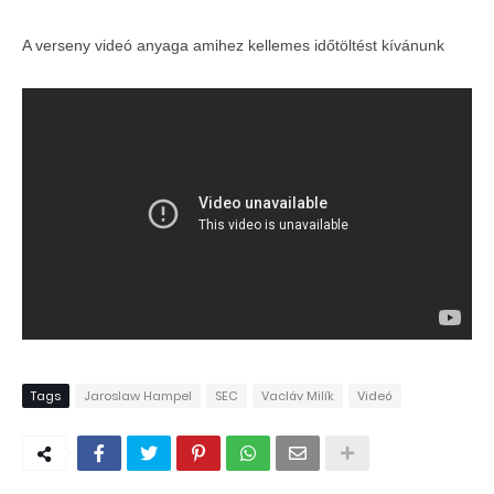
A verseny videó anyaga amihez kellemes időtöltést kívánunk
Tags
Jaroslaw Hampel
SEC
Vacláv Milík
Videó