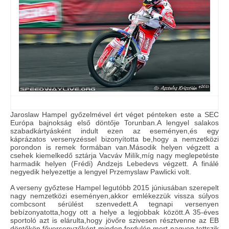
Jaroslaw Hampel győzelmével ért véget pénteken este a SEC
Európa bajnokság első döntője Torunban.A lengyel salakos
szabadkártyásként indult ezen az eseményen,és egy
káprázatos versenyzéssel bizonyította be,hogy a nemzetközi
porondon is remek formában van.Második helyen végzett a
csehek kiemelkedő sztárja Vacváv Milík,míg nagy meglepetéste
harmadik helyen (Frédi) Andzejs Lebedevs végzett. A finálé
negyedik helyezettje a lengyel Przemyslaw Pawlicki volt.
A verseny győztese Hampel legutóbb 2015 júniusában szerepelt
nagy nemzetközi eseményen,akkor emlékezzük vissza súlyos
combcsont sérülést szenvedett.A tegnapi versenyen
bebízonyatotta,hogy ott a helye a legjobbak között.A 35-éves
sportoló azt is elárulta,hogy jövőre szivesen résztvenne az EB
döntőkön főversenyzőként minden fordulón,mert nagyon tettszik