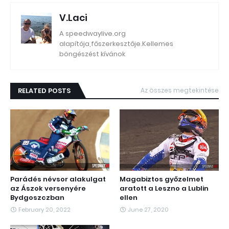
V.Laci
A speedwaylive.org
alapítója,főszerkesztője.Kellemes
böngészést kívánok
RELATED POSTS
Az összes megtekintése
Parádés névsor alakulgat
Magabiztos győzelmet
az Ászok versenyére
aratott a Leszno a Lublin
Bydgoszczban
ellen
February 20, 2022
June 27, 2020