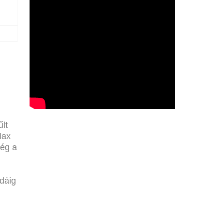
lt
Max
még a
dáig