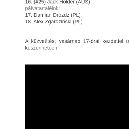
16. (#25) Jack Holder (AUS)
pályatartalélok:
17. Damian Dróżdź (PL)
18. Alex Zgardziński (PL)
A küzvetítést vasárnap 17-órai kezdettel
köszönhetően