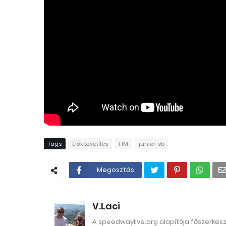
Tags
Élőközvetítés
FIM
junior-vb
Megosztás
V.Laci
A speedwaylive.org alapítója,főszerkes