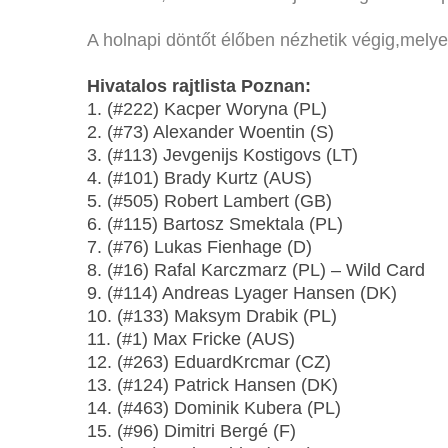
A holnapi döntőt élőben nézhetik végig,melye
Hivatalos rajtlista Poznan:
1. (#222) Kacper Woryna (PL)
2. (#73) Alexander Woentin (S)
3. (#113) Jevgenijs Kostigovs (LT)
4. (#101) Brady Kurtz (AUS)
5. (#505) Robert Lambert (GB)
6. (#115) Bartosz Smektala (PL)
7. (#76) Lukas Fienhage (D)
8. (#16) Rafal Karczmarz (PL) – Wild Card
9. (#114) Andreas Lyager Hansen (DK)
10. (#133) Maksym Drabik (PL)
11. (#1) Max Fricke (AUS)
12. (#263) EduardKrcmar (CZ)
13. (#124) Patrick Hansen (DK)
14. (#463) Dominik Kubera (PL)
15. (#96) Dimitri Bergé (F)