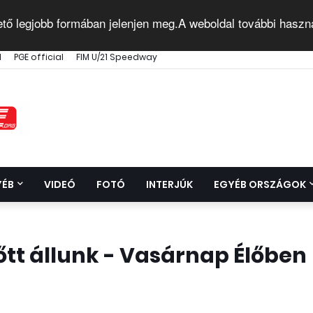
ető legjobb formában jelenjen meg.A weboldal további haszn
l
PGE official
FIM U/21 Speedway
YÉB
VIDEÓ
FOTÓ
INTERJÚK
EGYÉB ORSZÁGOK
lőtt állunk - Vasárnap Élőben