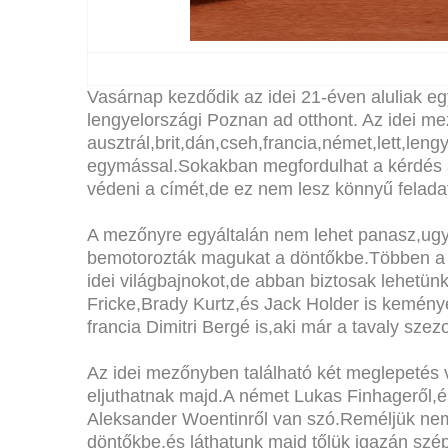
Vasárnap kezdődik az idei 21-éven aluliak eg
lengyelországi Poznan ad otthont. Az idei m
ausztrál,brit,dán,cseh,francia,német,lett,le
egymással.Sokakban megfordulhat a kérdés a
védeni a címét,de ez nem lesz könnyű felada
A mezőnyre egyáltalán nem lehet panasz,ugya
bemotorozták magukat a döntőkbe.Többen a ba
idei világbajnokot,de abban biztosak lehetün
Fricke,Brady Kurtz,és Jack Holder is kemén
francia Dimitri Bergé is,aki már a tavaly sze
Az idei mezőnyben található két meglepetés
eljuthatnak majd.A német Lukas Finhageről,é
Aleksander Woentinről van szó.Reméljük nem
döntőkbe,és láthatunk majd tőlük igazán szé