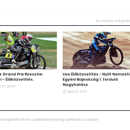
Az összes megtek
k Grand Prix Rzeszów
Live Élőközvetítés - Nyílt Nemzeti
 - Élőközvetítés.
Egyéni Bajnokság 1. forduló
Nagyhalász
 27, 2020
April 13, 2019
 böngészést kíván a speedwaylive.org szerkesztő csapata!