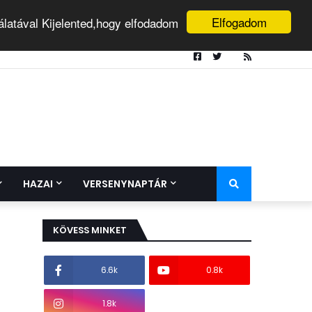
Elfogadom
álatával Kijelented,hogy elfodadom
HAZAI
VERSENYNAPTÁR
KÖVESS MINKET
6.6k
0.8k
1.8k