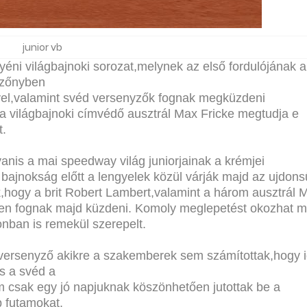
junior vb
yéni világbajnoki sorozat,melynek az első fordulójának a
ezőnyben
ngyel,valamint svéd versenyzők fognak megküzdeni
 világbajnoki címvédő ausztrál Max Fricke megtudja e
t.
nis a mai speedway világ juniorjainak a krémjei
jnokság előtt a lengyelek közül várják majd az ujdonsű
k,hogy a brit Robert Lambert,valamint a három ausztrál 
yen fognak majd küzdeni. Komoly meglepetést okozhat 
zonban is remekül szerepelt.
 versenyző akikre a szakemberek sem számítottak,hogy i
s a svéd a
 csak egy jó napjuknak köszönhetően jutottak be a
p futamokat.