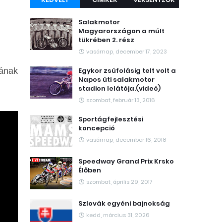
Salakmotor
Magyarországon a múlt
tükrében 2. rész
vasárnap, december 17, 2023
nának
Egykor zsúfolásig telt volt a
Napos úti salakmotor
stadion lelátója.(videó)
szombat, február 13, 2016
Sportágfejlesztési
koncepció
vasárnap, december 16, 2018
Speedway Grand Prix Krsko
Élőben
szombat, április 29, 2017
Szlovák egyéni bajnokság
kedd, március 31, 2026