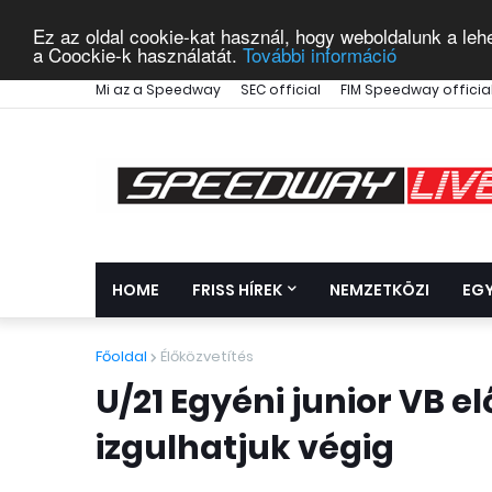
Ez az oldal cookie-kat használ, hogy weboldalunk a leh
a Coockie-k használatát.
További információ
Mi az a Speedway
SEC official
FIM Speedway officia
HOME
FRISS HÍREK
NEMZETKÖZI
EG
Főoldal
Élőközvetítés
U/21 Egyéni junior VB e
izgulhatjuk végig