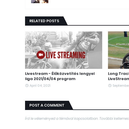
RELATED POSTS
Livestream - Élőközvetítés lengyel
Long Trac
liga 2021/04/04 program
LiveStream
April 04, 2021
September
POST A COMMENT
Írd le véleményed a témával kapcsolatban. További kellemes