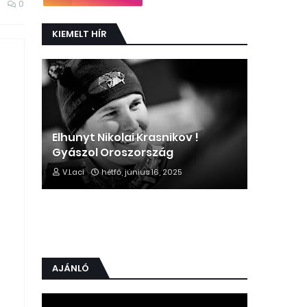
0
KIEMELT HÍR
Elhunyt Nikolai Krasnikov !
Gyászol Oroszország
V.Laci
hétfő, június 16, 2025
AJÁNLÓ