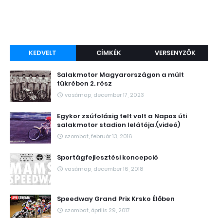
KEDVELT
CÍMKÉK
VERSENYZŐK
Salakmotor Magyarországon a múlt
tükrében 2. rész
vasárnap, december 17, 2023
Egykor zsúfolásig telt volt a Napos úti
salakmotor stadion lelátója.(videó)
szombat, február 13, 2016
Sportágfejlesztési koncepció
vasárnap, december 16, 2018
Speedway Grand Prix Krsko Élőben
szombat, április 29, 2017