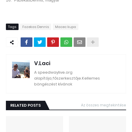
16. FazekasDennis, magyar
Tags
Fazekas Dennis
Macec kupa
V.Laci
A speedwaylive.org
alapítója,főszerkesztője.Kellemes
böngészést kívánok
RELATED POSTS
Az összes megtekintése