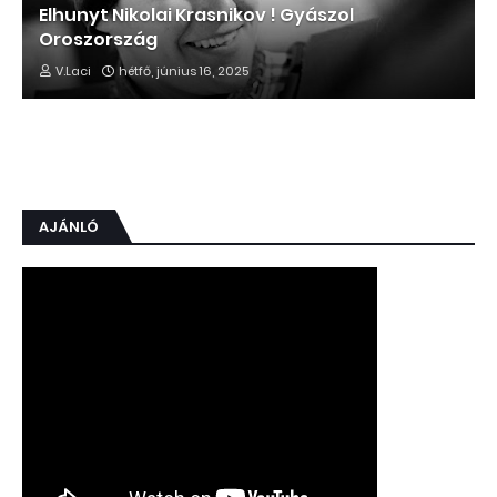
Elhunyt Nikolai Krasnikov ! Gyászol
Oroszország
V.Laci
hétfő, június 16, 2025
AJÁNLÓ