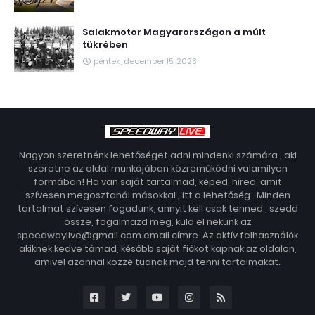
Salakmotor Magyarországon a múlt
tükrében
péntek, december 15, 2023
Nagyon szeretnénk lehetőséget adni mindenki számára , aki
szeretne az oldal munkájában közreműködni valamilyen
formában! Ha van saját tartalmad, képed, híred, amit
szívesen megosztanál másokkal , itt a lehetőség . Minden
tartalmat szívesen fogadunk, annyit kell csak tenned , szedd
össze, fogalmazd meg, küld el nekünk az
speedwaylive@gmail.com email címre. Az aktív felhasználók
akiknek kedve támad, később saját fiókot kapnak az oldalon,
amivel azonnal közzé tudnak majd tenni tartalmakat.