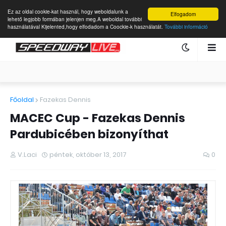
Ez az oldal cookie-kat használ, hogy weboldalunk a
Elfogadom
lehető legjobb formában jelenjen meg.A weboldal további
használatával Kijelented,hogy elfodadom a Coockie-k használatát.
További információ
Főoldal
Fazekas Dennis
MACEC Cup - Fazekas Dennis
Pardubicében bizonyíthat
V.Laci
péntek, október 13, 2017
0