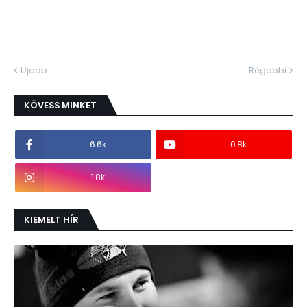
Újabb
Régebbi
KÖVESS MINKET
6.6k
0.8k
1.8k
KIEMELT HÍR