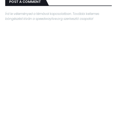
POST A COMMENT
Írd le véleményed a témával kapcsolatban. További kellemes
böngészést kíván a speedwaylive.org szerkesztő csapata!