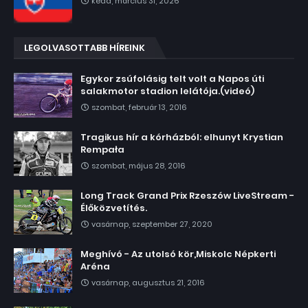
kedd, március 31, 2026
LEGOLVASOTTABB HÍREINK
Egykor zsúfolásig telt volt a Napos úti
salakmotor stadion lelátója.(videó)
szombat, február 13, 2016
Tragikus hír a kórházból: elhunyt Krystian
Rempała
szombat, május 28, 2016
Long Track Grand Prix Rzeszów LiveStream -
Élőközvetítés.
vasárnap, szeptember 27, 2020
Meghívó - Az utolsó kör,Miskolc Népkerti
Aréna
vasárnap, augusztus 21, 2016