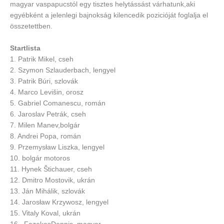
magyar vaspapucstól egy tisztes helytássást várhatunk,aki
egyébként a jelenlegi bajnokság kilencedik pozicióját foglalja el
összetettben.
Startlista
1. Patrik Mikel, cseh
2. Szymon Szlauderbach, lengyel
3. Patrik Búri, szlovák
4. Marco Levišin, orosz
5. Gabriel Comanescu, román
6. Jaroslav Petrák, cseh
7. Milen Manev,bolgár
8. Andrei Popa, román
9. Przemysław Liszka, lengyel
10. bolgár motoros
11. Hynek Štichauer, cseh
12. Dmitro Mostovik, ukrán
13. Ján Mihálik, szlovák
14. Jarosław Krzywosz, lengyel
15. Vitaly Koval, ukrán