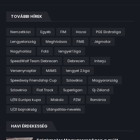
TOVÁBBI HÍREK
Nemzetközi
Egyéb
FIM
Hazai
PGE Ekstraliga
Lengyelország
Meghívásos
FIME
Jégmotor
Nagyhalász
Fotó
lengyel 1.liga
SpeedWolf Team Debrecen
Debrecen
Interjú
Versenynaptár
MAMS
lengyel 2.liga
Speedway Friendship Cup
Szlovákia
Magyarország
Szlovénia
Flat Track
Superligan
Új-Zéland
U/19 Európa kupa
Miskolc
PZM
Románia
U/21 bajnokság
Utánpótlás-nevelés
HAVI ÉRDEKESSÉG