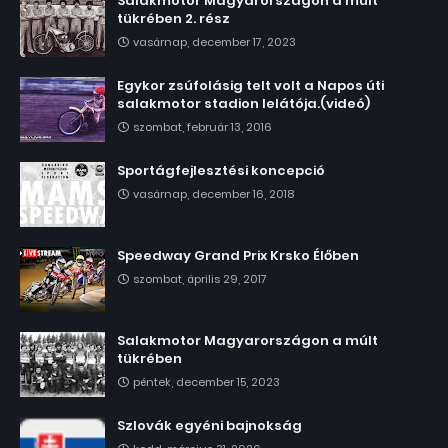
Salakmotor Magyarországon a múlt
tükrében 2. rész
vasárnap, december 17, 2023
Egykor zsúfolásig telt volt a Napos úti
salakmotor stadion lelátója.(videó)
szombat, február 13, 2016
Sportágfejlesztési koncepció
vasárnap, december 16, 2018
Speedway Grand Prix Krsko Élőben
szombat, április 29, 2017
Salakmotor Magyarországon a múlt
tükrében
péntek, december 15, 2023
Szlovák egyéni bajnokság