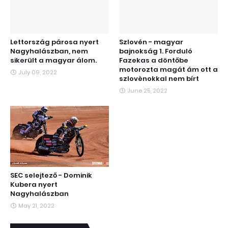
Lettország párosa nyert
Szlovén - magyar
Nagyhalászban, nem
bajnokság 1. Forduló
sikerült a magyar álom.
Fazekas a döntőbe
motorozta magát ám ott a
July 09, 2022
szlovènokkal nem bírt
June 25, 2022
SEC selejtező - Dominik
Kubera nyert
Nagyhalászban
May 21, 2022