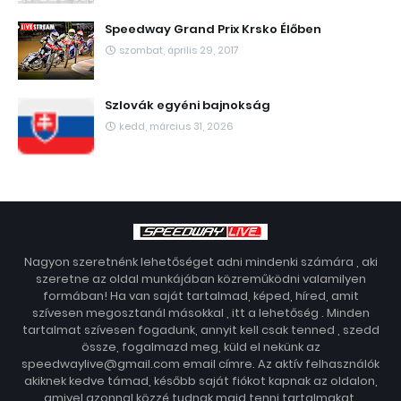
Speedway Grand Prix Krsko Élőben
szombat, április 29, 2017
Szlovák egyéni bajnokság
kedd, március 31, 2026
Nagyon szeretnénk lehetőséget adni mindenki számára , aki
szeretne az oldal munkájában közreműködni valamilyen
formában! Ha van saját tartalmad, képed, híred, amit
szívesen megosztanál másokkal , itt a lehetőség . Minden
tartalmat szívesen fogadunk, annyit kell csak tenned , szedd
össze, fogalmazd meg, küld el nekünk az
speedwaylive@gmail.com email címre. Az aktív felhasználók
akiknek kedve támad, később saját fiókot kapnak az oldalon,
amivel azonnal közzé tudnak majd tenni tartalmakat.