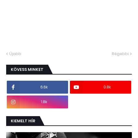
Újabb
Régebbi
KÖVESS MINKET
6.6k
0.8k
1.8k
KIEMELT HÍR