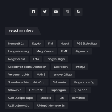
TOVÁBBI HÍREK
Nemzetközi
Egyéb
FIM
Hazai
PGE Ekstraliga
Lengyelország
Meghívásos
FIME
Jégmotor
Nagyhalász
Fotó
lengyel 1.liga
SpeedWolf Team Debrecen
Debrecen
Interjú
Versenynaptár
MAMS
lengyel 2.liga
Speedway Friendship Cup
Szlovákia
Magyarország
Szlovénia
Flat Track
Superligan
Új-Zéland
U/19 Európa kupa
Miskolc
PZM
Románia
U/21 bajnokság
Utánpótlás-nevelés