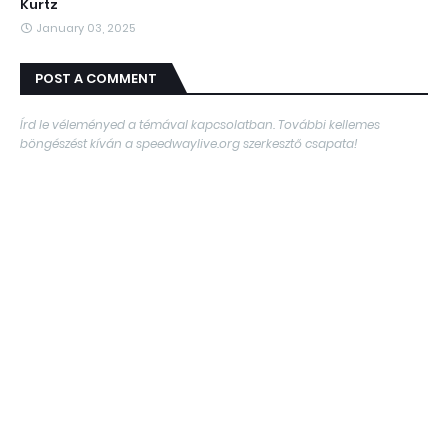
Kurtz
January 03, 2025
POST A COMMENT
Írd le véleményed a témával kapcsolatban. További kellemes
böngészést kíván a speedwaylive.org szerkesztő csapata!