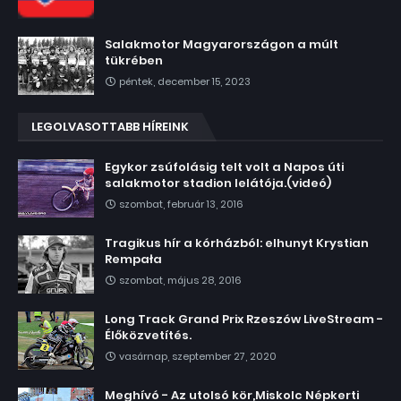
Salakmotor Magyarországon a múlt
tükrében
péntek, december 15, 2023
LEGOLVASOTTABB HÍREINK
Egykor zsúfolásig telt volt a Napos úti
salakmotor stadion lelátója.(videó)
szombat, február 13, 2016
Tragikus hír a kórházból: elhunyt Krystian
Rempała
szombat, május 28, 2016
Long Track Grand Prix Rzeszów LiveStream -
Élőközvetítés.
vasárnap, szeptember 27, 2020
Meghívó - Az utolsó kör,Miskolc Népkerti