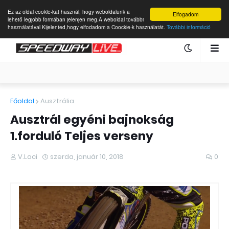
Ez az oldal cookie-kat használ, hogy weboldalunk a
Elfogadom
lehető legjobb formában jelenjen meg.A weboldal további
használatával Kijelented,hogy elfodadom a Coockie-k használatát.
További információ
Főoldal
Ausztrália
Ausztrál egyéni bajnokság
1.forduló Teljes verseny
V.Laci
szerda, január 10, 2018
0