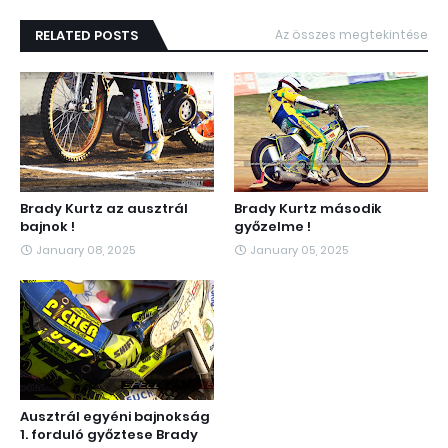
RELATED POSTS
Az összes megtekintése
Brady Kurtz az ausztrál
Brady Kurtz második
bajnok !
győzelme !
January 08, 2025
January 05, 2025
Ausztrál egyéni bajnokság
1. forduló győztese Brady