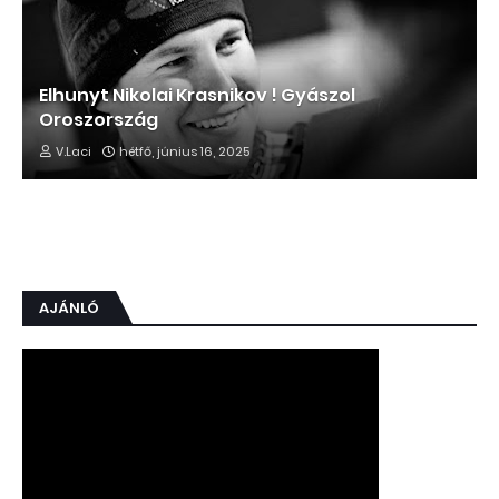
Elhunyt Nikolai Krasnikov ! Gyászol
Oroszország
V.Laci
hétfő, június 16, 2025
AJÁNLÓ