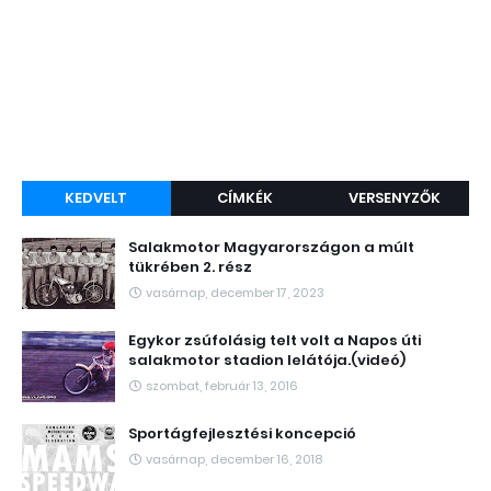
KEDVELT
CÍMKÉK
VERSENYZŐK
Salakmotor Magyarországon a múlt
tükrében 2. rész
vasárnap, december 17, 2023
Egykor zsúfolásig telt volt a Napos úti
salakmotor stadion lelátója.(videó)
szombat, február 13, 2016
Sportágfejlesztési koncepció
vasárnap, december 16, 2018