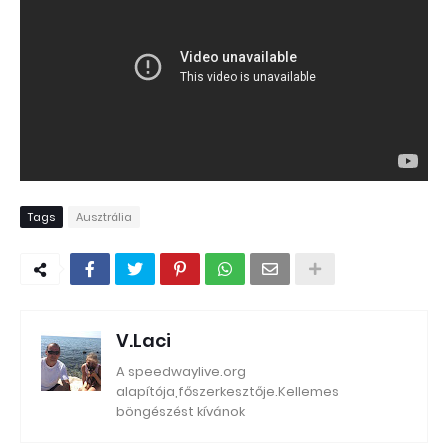
Tags
Ausztrália
V.Laci
A speedwaylive.org
alapítója,főszerkesztője.Kellemes
böngészést kívánok