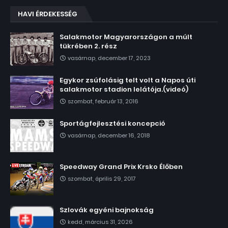
HAVI ÉRDEKESSÉG
Salakmotor Magyarországon a múlt
tükrében 2. rész
vasárnap, december 17, 2023
Egykor zsúfolásig telt volt a Napos úti
salakmotor stadion lelátója.(videó)
szombat, február 13, 2016
Sportágfejlesztési koncepció
vasárnap, december 16, 2018
Speedway Grand Prix Krsko Élőben
szombat, április 29, 2017
Szlovák egyéni bajnokság
kedd, március 31, 2026