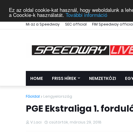
Ez az oldal cookie-kat használ, hogy weboldalunk a leh
a Coockie-k használatát.
További információ
Mi az a Speedway
SEC official
FIM Speedway officia
HOME
FRISS HÍREK
NEMZETKÖZI
EG
Főoldal
Lengyelország
PGE Ekstraliga 1. ford
V.Laci
csütörtök, március 29, 2018