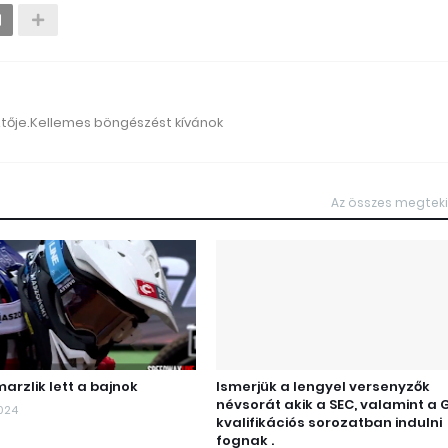
ztője.Kellemes böngészést kívánok
Az összes megtek
arzlik lett a bajnok
Ismerjük a lengyel versenyzők
névsorát akik a SEC, valamint a 
2024
kvalifikációs sorozatban indulni
fognak .