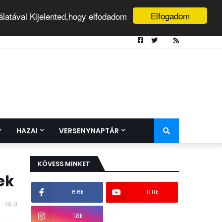
Elfogadom
álatával Kijelented,hogy elfodadom
HAZAI
VERSENYNAPTÁR
KÖVESS MINKET
ek
6.6k
0.8k
0
1.8k