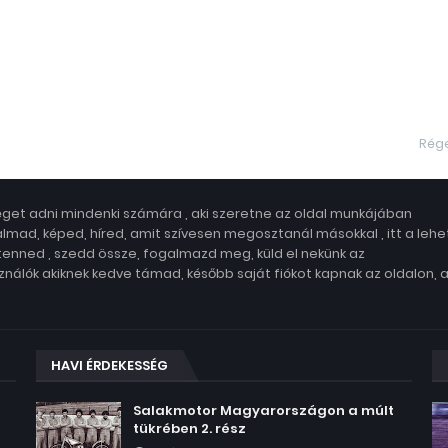
Rég
get adni mindenki számára , aki szeretne az oldal munkájában
lmad, képed, híred, amit szívesen megosztanál másokkal , itt a leh
 tenned , szedd össze, fogalmazd meg, küld el nekünk az
nálók akiknek kedve támad, később saját fiókot kapnak az oldalon, 
HAVI ÉRDEKESSÉG
Salakmotor Magyarországon a múlt
tükrében 2. rész