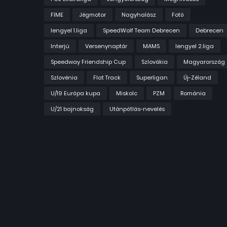
FIME
Jégmotor
Nagyhalász
Fotó
lengyel 1.liga
SpeedWolf Team Debrecen
Debrecen
Interjú
Versenynaptár
MAMS
lengyel 2.liga
Speedway Friendship Cup
Szlovákia
Magyarország
Szlovénia
Flat Track
Superligan
Új-Zéland
U/19 Európa kupa
Miskolc
PZM
Románia
U/21 bajnokság
Utánpótlás-nevelés