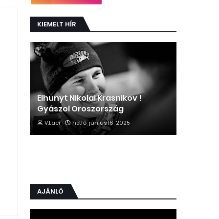
KIEMELT HÍR
Elhunyt Nikolai Krasnikov !
Gyászol Oroszország
V.Laci
hétfő, június 16, 2025
AJÁNLÓ