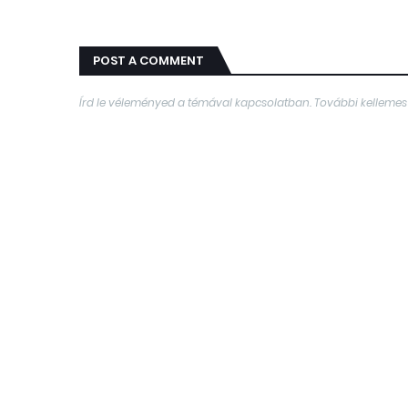
POST A COMMENT
Írd le véleményed a témával kapcsolatban. További kellemes