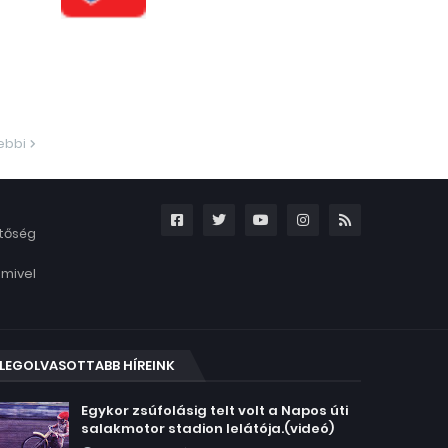
ebbi
etőség
amivel
LEGOLVASOTTABB HÍREINK
Egykor zsúfolásig telt volt a Napos úti
salakmotor stadion lelátója.(videó)