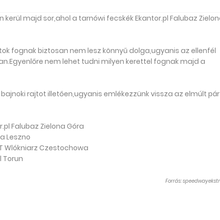
 kerül majd sor,ahol a tarnówi fecskék Ekantor.pl Falubaz Zielo
patok fognak biztosan nem lesz könnyű dolga,ugyanis az ellenfél
n.Egyenlőre nem lehet tudni milyen kerettel fognak majd a
ajnoki rajtot illetően,ugyanis emlékezzünk vissza az elmúlt pár
r.pl Falubaz Zielona Góra
ia Leszno
ET Wlókniarz Czestochowa
l Torun
Forrás: speedwayekstr