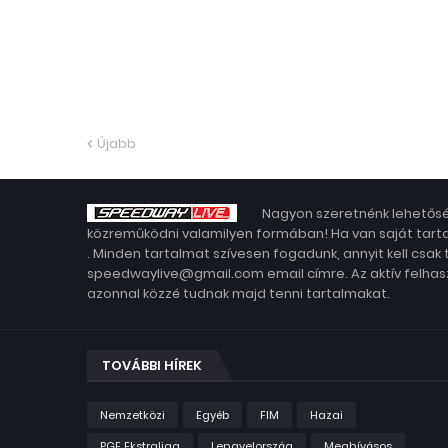
Újabb
Nagyon szeretnénk lehetősé
közreműködni valamilyen formában! Ha van saját tarta
. Minden tartalmat szívesen fogadunk, annyit kell csak
speedwaylive@gmail.com email címre. Az aktív felhasz
azonnal közzé tudnak majd tenni tartalmakat.
TOVÁBBI HÍREK
Nemzetközi
Egyéb
FIM
Hazai
PGE Ekstraliga
Lengyelország
Meghívásos