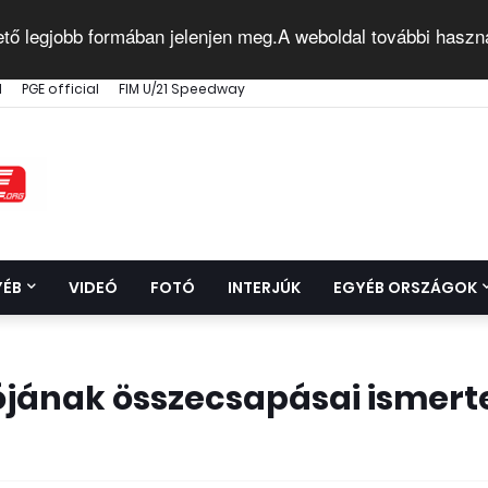
ető legjobb formában jelenjen meg.A weboldal további haszn
l
PGE official
FIM U/21 Speedway
YÉB
VIDEÓ
FOTÓ
INTERJÚK
EGYÉB ORSZÁGOK
ulójának összecsapásai ismert