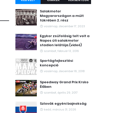
Salakmotor
Magyarországon a múlt
tükrében 2. rész
vasárnap, december 17, 2023
Egykor zsúfolásig telt volt a
Napos úti salakmotor
stadion lelátója.(videó)
szombat, február 13, 2016
Sportágfejlesztési
koncepció
vasárnap, december 16, 2018
Speedway Grand Prix Krsko
Élőben
szombat, április 29, 2017
Szlovák egyéni bajnokság
kedd, március 31, 2026