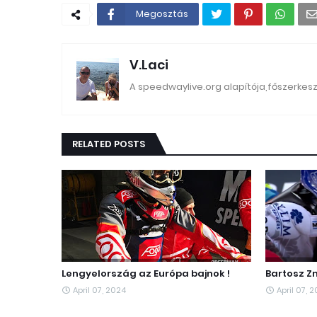
Megosztás
V.Laci
A speedwaylive.org alapítója,főszerkes
RELATED POSTS
Lengyelország az Európa bajnok !
Bartosz Zm
April 07, 2024
April 07, 