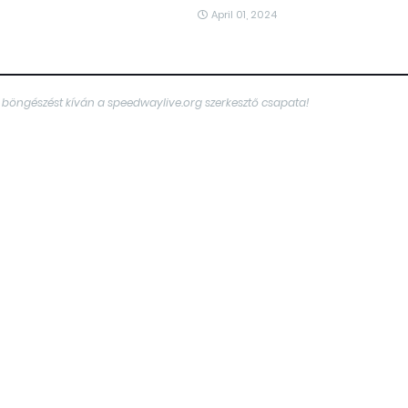
April 01, 2024
 böngészést kíván a speedwaylive.org szerkesztő csapata!