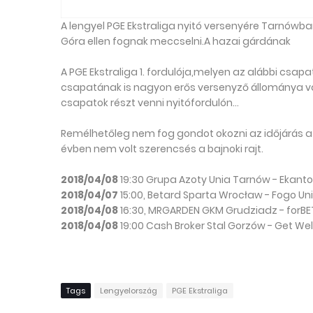
A lengyel PGE Ekstraliga nyitó versenyére Tarnówban
Góra ellen fognak meccselni.A hazai gárdának
A PGE Ekstraliga 1. fordulója,melyen az alábbi csa
csapatának is nagyon erős versenyző állománya va
csapatok részt venni nyitófordulón...
Remélhetőleg nem fog gondot okozni az időjárás a b
évben nem volt szerencsés a bajnoki rajt.
2018/04/08
19:30 Grupa Azoty Unia Tarnów - Ekanto
2018/04/07
15:00, Betard Sparta Wrocław - Fogo Un
2018/04/08
16:30, MRGARDEN GKM Grudziadz - forB
2018/04/08
19:00 Cash Broker Stal Gorzów - Get Wel
Tags
Lengyelország
PGE Ekstraliga