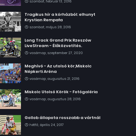
szombat, február 13, 2016
Tragikus hír a kórházból: elhunyt
Krystian Rempała
szombat, május 28, 2016
Long Track Grand Prix Rzeszów
LiveStream - Élőközvetítés.
vasárnap, szeptember 27, 2020
Meghívó - Az utolsó kör,Miskolc
Népkerti Aréna
vasárnap, augusztus 21, 2016
Miskolc Utolsó Körök - Fotógaléria
vasárnap, augusztus 28, 2016
Gollob állapota rosszabb a vártnál
hétfő, április 24, 2017