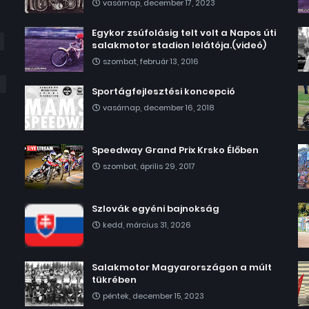
vasárnap, december 17, 2023
Egykor zsúfolásig telt volt a Napos úti
salakmotor stadion lelátója.(videó)
szombat, február 13, 2016
Sportágfejlesztési koncepció
vasárnap, december 16, 2018
Speedway Grand Prix Krsko Élőben
szombat, április 29, 2017
Szlovák egyéni bajnokság
kedd, március 31, 2026
Salakmotor Magyarországon a múlt
tükrében
péntek, december 15, 2023