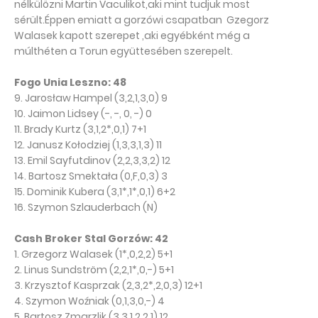
nélkülözni Martin Vaculikot,aki mint tudjuk most
sérült.Éppen emiatt a gorzówi csapatban Gzegorz
Walasek kapott szerepet ,aki egyébként még a
múlthéten a Torun együttesében szerepelt.
Fogo Unia Leszno: 48
9. Jarosław Hampel (3,2,1,3,0) 9
10. Jaimon Lidsey (-, -, 0, -) 0
11. Brady Kurtz (3,1,2*,0,1) 7+1
12. Janusz Kołodziej (1,3,3,1,3) 11
13. Emil Sayfutdinov (2,2,3,3,2) 12
14. Bartosz Smektała (0,F,0,3) 3
15. Dominik Kubera (3,1*,1*,0,1) 6+2
16. Szymon Szlauderbach (N)
Cash Broker Stal Gorzów: 42
1. Grzegorz Walasek (1*,0,2,2) 5+1
2. Linus Sundström (2,2,1*,0,-) 5+1
3. Krzysztof Kasprzak (2,3,2*,2,0,3) 12+1
4. Szymon Woźniak (0,1,3,0,-) 4
5. Bartosz Zmarzlik (3,3,1,2,2,1) 12