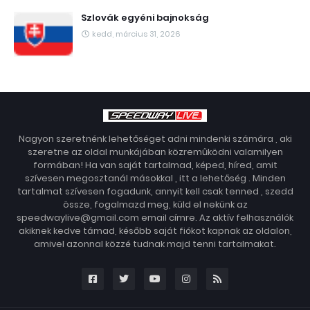
Szlovák egyéni bajnokság
kedd, március 31, 2026
Nagyon szeretnénk lehetőséget adni mindenki számára , aki
szeretne az oldal munkájában közreműködni valamilyen
formában! Ha van saját tartalmad, képed, híred, amit
szívesen megosztanál másokkal , itt a lehetőség . Minden
tartalmat szívesen fogadunk, annyit kell csak tenned , szedd
össze, fogalmazd meg, küld el nekünk az
speedwaylive@gmail.com email címre. Az aktív felhasználók
akiknek kedve támad, később saját fiókot kapnak az oldalon,
amivel azonnal közzé tudnak majd tenni tartalmakat.