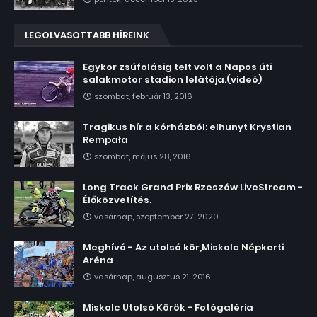
LEGOLVASOTTABB HÍREINK
Egykor zsúfolásig telt volt a Napos úti
salakmotor stadion lelátója.(videó)
szombat, február 13, 2016
Tragikus hír a kórházból: elhunyt Krystian
Rempała
szombat, május 28, 2016
Long Track Grand Prix Rzeszów LiveStream -
Élőközvetítés.
vasárnap, szeptember 27, 2020
Meghívó - Az utolsó kör,Miskolc Népkerti
Aréna
vasárnap, augusztus 21, 2016
Miskolc Utolsó Körök - Fotógaléria