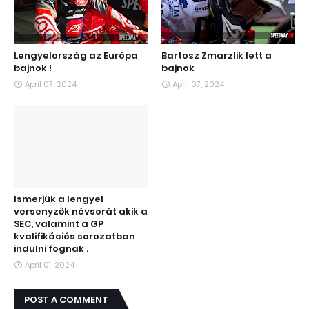
Lengyelország az Európa
Bartosz Zmarzlik lett a
bajnok !
bajnok
April 07, 2024
April 07, 2024
Ismerjük a lengyel
versenyzők névsorát akik a
SEC, valamint a GP
kvalifikációs sorozatban
indulni fognak .
April 01, 2024
POST A COMMENT