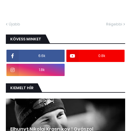
Újabb
Régebbi
KÖVESS MINKET
6.6k
0.8k
1.8k
KIEMELT HÍR
Elhunyt Nikolai Krasnikov ! Gyászol