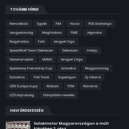
TOVÁBBI HÍREK
Nemzetközi
Egyéb
FIM
Hazai
PGE Ekstraliga
Lengyelország
Meghívásos
FIME
Jégmotor
Nagyhalász
Fotó
lengyel 1.liga
SpeedWolf Team Debrecen
Debrecen
Interjú
Versenynaptár
MAMS
lengyel 2.liga
Speedway Friendship Cup
Szlovákia
Magyarország
Szlovénia
Flat Track
Superligan
Új-Zéland
U/19 Európa kupa
Miskolc
PZM
Románia
U/21 bajnokság
Utánpótlás-nevelés
HAVI ÉRDEKESSÉG
Salakmotor Magyarországon a múlt
tükrében 2. rész