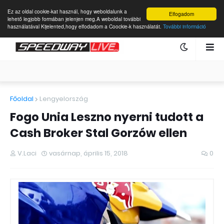
Ez az oldal cookie-kat használ, hogy weboldalunk a
Elfogadom
lehető legjobb formában jelenjen meg.A weboldal további
használatával Kijelented,hogy elfodadom a Coockie-k használatát.
További információ
Főoldal
Lengyelország
Fogo Unia Leszno nyerni tudott a
Cash Broker Stal Gorzów ellen
V.Laci
vasárnap, április 15, 2018
0