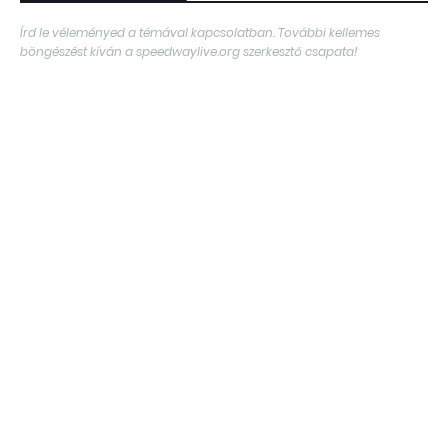
Írd le véleményed a témával kapcsolatban. További kellemes
böngészést kíván a speedwaylive.org szerkesztő csapata!