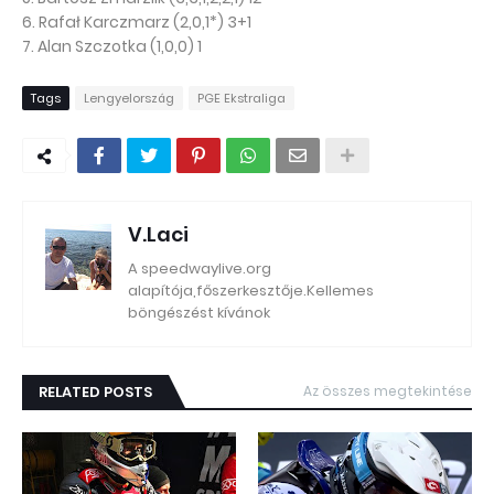
6. Rafał Karczmarz (2,0,1*) 3+1
7. Alan Szczotka (1,0,0) 1
Tags
Lengyelország
PGE Ekstraliga
V.Laci
A speedwaylive.org
alapítója,főszerkesztője.Kellemes
böngészést kívánok
RELATED POSTS
Az összes megtekintése