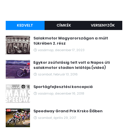
KEDVELT
CÍMKÉK
VERSENYZŐK
Salakmotor Magyarországon a múlt
tükrében 2. rész
vasárnap, december 17, 2023
Egykor zsúfolásig telt volt a Napos úti
salakmotor stadion lelátója.(videó)
szombat, február 13, 2016
Sportágfejlesztési koncepció
vasárnap, december 16, 2018
Speedway Grand Prix Krsko Élőben
szombat, április 29, 2017