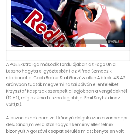
A PGE Ekstraliga második fordulójában az Fogo Unia
Leszno hagyta el győztesként az Alfred Szmoczik
stadionat a Cash Broker Stal Gorzów ellen.A bikák 48:42
arányban tudták megverni hazai pályán ellenfeleiket.
Krzysztof Kasprzak szerepelt a legjobban a vengédeknél
(12 + 1), míg az Unia Leszno legjobbja Emil Sayfutdinov
volt(12).
A lesznoiaknak nem volt könnyű dolguk ezen a vasárnapi
délutánon,mivel a Stal nagyon kemény ellenfélnek
bizonyult.A gorzówi csapat sérülés miatt kénytelen volt