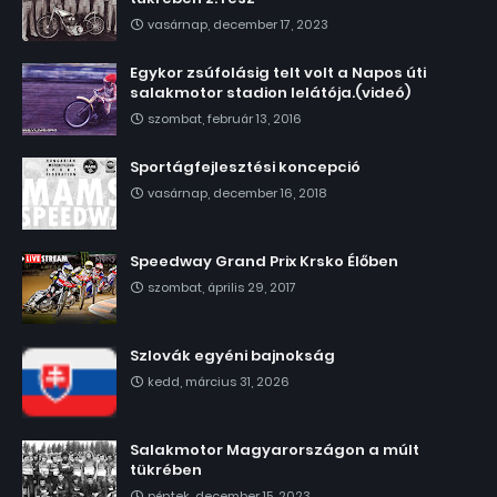
vasárnap, december 17, 2023
Egykor zsúfolásig telt volt a Napos úti
salakmotor stadion lelátója.(videó)
szombat, február 13, 2016
Sportágfejlesztési koncepció
vasárnap, december 16, 2018
Speedway Grand Prix Krsko Élőben
szombat, április 29, 2017
Szlovák egyéni bajnokság
kedd, március 31, 2026
Salakmotor Magyarországon a múlt
tükrében
péntek, december 15, 2023