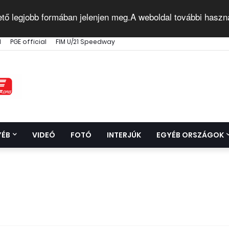
ető legjobb formában jelenjen meg.A weboldal további haszn
l
PGE official
FIM U/21 Speedway
YÉB
VIDEÓ
FOTÓ
INTERJÚK
EGYÉB ORSZÁGOK