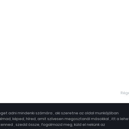
Rég
get adni mindenki számára , aki szeretne az oldal munkájában
lmad, képed, híred, amit szívesen megosztanál másokkal , itt a leh
 tenned , szedd össze, fogalmazd meg, küld el nekünk az