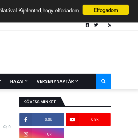
Elfogadom
álatával Kijelented,hogy elfodadom
HAZAI
VERSENYNAPTÁR
KÖVESS MINKET
6.6k
0.8k
0
1.8k