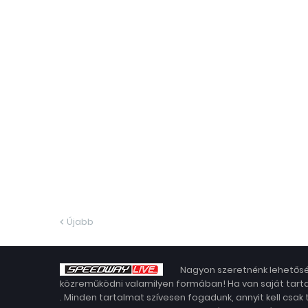
Újabb
Nagyon szeretnénk lehetősé
közreműködni valamilyen formában! Ha van saját tarta
. Minden tartalmat szívesen fogadunk, annyit kell csak