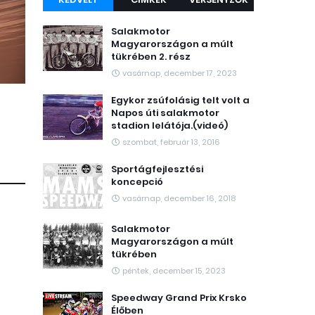
Salakmotor
Magyarországon a múlt
tükrében 2. rész
vasárnap, december 17, 2023
Egykor zsúfolásig telt volt a
Napos úti salakmotor
stadion lelátója.(videó)
szombat, február 13, 2016
Sportágfejlesztési
koncepció
vasárnap, december 16, 2018
Salakmotor
Magyarországon a múlt
tükrében
péntek, december 15, 2023
Speedway Grand Prix Krsko
Élőben