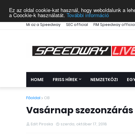
Ez az oldal cookie-kat használ, hogy weboldalunk a leh
a Coockie-k használatát.
További információ
Mi az a Speedway
SEC official
FIM Speedway officia
HOME
FRISS HÍREK
NEMZETKÖZI
EG
Főoldal
OB
Vasárnap szezonzárás
Edit Piroska
szerda, október 17, 2018