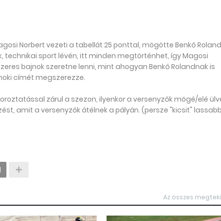
agosi Norbert vezeti a tabellát 25 ponttal, mögötte Benkő Roland á
 technikai sport lévén, itt minden megtörténhet, így Magosi
zeres bajnok szeretne lenni, mint ahogyan Benkő Rolandnak is
jnoki címét megszerezze.
oztatással zárul a szezon, ilyenkor a versenyzők mögé/elé ülv
st, amit a versenyzők átélnek a pályán. (persze "kicsit" lassab
Az összes megtek