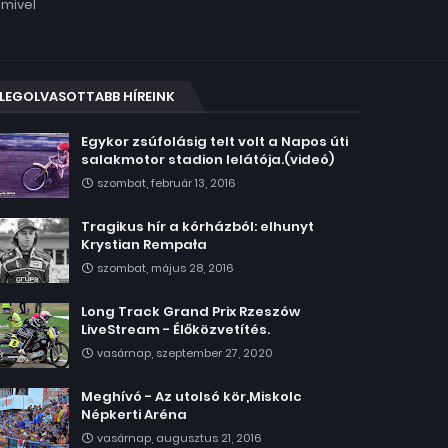
amivel
LEGOLVASOTTABB HÍREINK
Egykor zsúfolásig telt volt a Napos úti
salakmotor stadion lelátója.(videó)
szombat, február 13, 2016
Tragikus hír a kórházból: elhunyt
Krystian Rempała
szombat, május 28, 2016
Long Track Grand Prix Rzeszów
LiveStream - Élőközvetítés.
vasárnap, szeptember 27, 2020
Meghívó - Az utolsó kör,Miskolc
Népkerti Aréna
vasárnap, augusztus 21, 2016