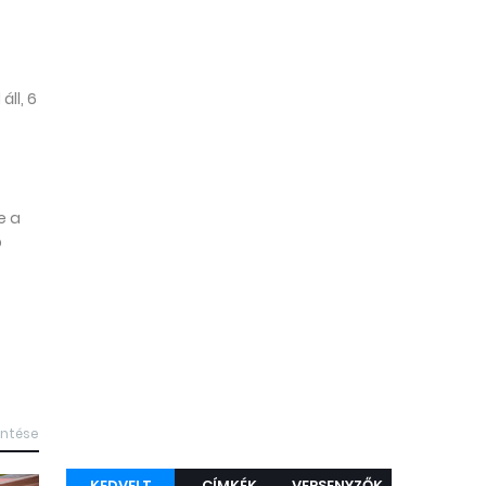
ll, 6
e a
b
intése
KEDVELT
CÍMKÉK
VERSENYZŐK