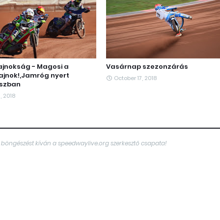
jnokság - Magosi a
Vasárnap szezonzárás
jnok!,Jamróg nyert
October 17, 2018
szban
, 2018
 böngészést kíván a speedwaylive.org szerkesztő csapata!