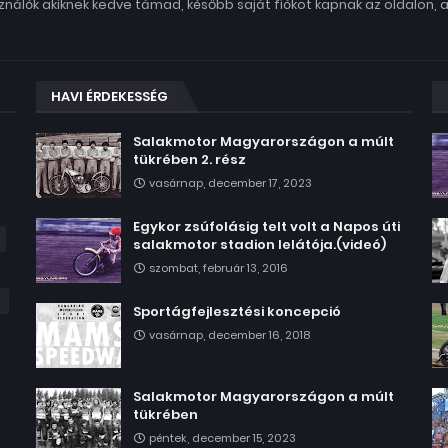
nálók akiknek kedve támad, később saját fiókot kapnak az oldalon, 
HAVI ÉRDEKESSÉG
Salakmotor Magyarországon a múlt
tükrében 2. rész
vasárnap, december 17, 2023
Egykor zsúfolásig telt volt a Napos úti
salakmotor stadion lelátója.(videó)
szombat, február 13, 2016
Sportágfejlesztési koncepció
vasárnap, december 16, 2018
Salakmotor Magyarországon a múlt
tükrében
péntek, december 15, 2023