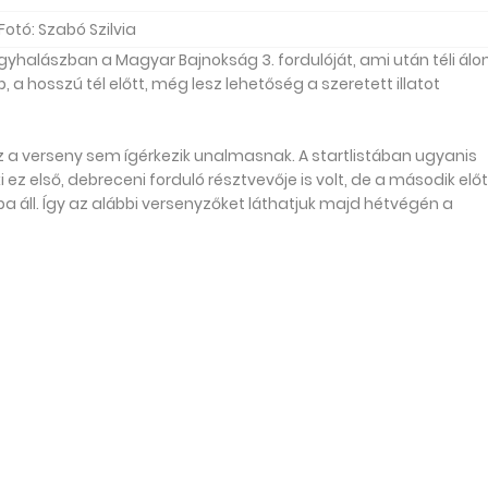
Fotó: Szabó Szilvia
agyhalászban a Magyar Bajnokság 3. fordulóját, ami után téli ál
a hosszú tél előtt, még lesz lehetőség a szeretett illatot
ez a verseny sem ígérkezik unalmasnak. A startlistában ugyanis
 ez első, debreceni forduló résztvevője is volt, de a második előt
 áll. Így az alábbi versenyzőket láthatjuk majd hétvégén a