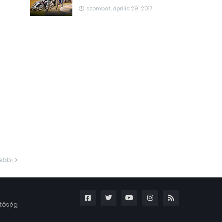
szombat, április 29, 2017
ebbi
etőség