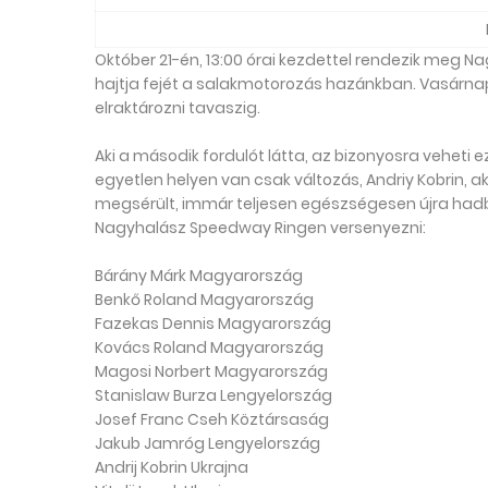
Október 21-én, 13:00 órai kezdettel rendezik meg N
hajtja fejét a salakmotorozás hazánkban. Vasárnap, 
elraktározni tavaszig.
Aki a második fordulót látta, az bizonyosra veheti 
egyetlen helyen van csak változás, Andriy Kobrin, aki
megsérült, immár teljesen egészségesen újra hadba
Nagyhalász Speedway Ringen versenyezni:
Bárány Márk Magyarország
Benkő Roland Magyarország
Fazekas Dennis Magyarország
Kovács Roland Magyarország
Magosi Norbert Magyarország
Stanislaw Burza Lengyelország
Josef Franc Cseh Köztársaság
Jakub Jamróg Lengyelország
Andrij Kobrin Ukrajna