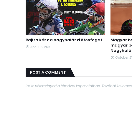
Rajtra kész a nagyhalászi ötösfogat
Magyar ba
magyar ba
April 05, 2019
Nagyhalá
October 21
POST A COMMENT
Írd le véleményed a témával kapcsolatban. További kellemes