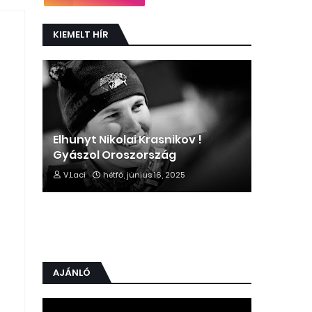
KIEMELT HÍR
Elhunyt Nikolai Krasnikov !
Gyászol Oroszország
V.Laci
hétfő, június 16, 2025
AJÁNLÓ