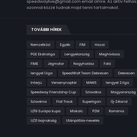
speedwaylive@gmail.com email címre. Az aktív felhasz
azonnal közzé tudnak majd tenni tartalmakat.
TOVÁBBI HÍREK
Nemzetközi
Egyéb
FIM
Hazai
PGE Ekstraliga
Lengyelország
Meghívásos
FIME
Jégmotor
Nagyhalász
Fotó
lengyel 1.liga
SpeedWolf Team Debrecen
Debrecen
Interjú
Versenynaptár
MAMS
lengyel 2.liga
Speedway Friendship Cup
Szlovákia
Magyarország
Szlovénia
Flat Track
Superligan
Új-Zéland
U/19 Európa kupa
Miskolc
PZM
Románia
U/21 bajnokság
Utánpótlás-nevelés