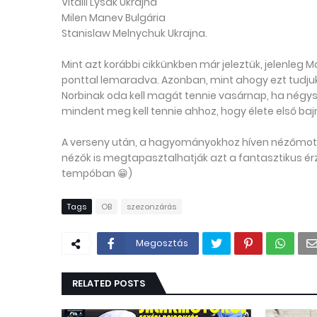
Vitalii Lysak Ukrajna
Milen Manev Bulgária
Stanislaw Melnychuk Ukrajna.
Mint azt korábbi cikkünkben már jeleztük, jelenleg M
ponttal lemaradva. Azonban, mint ahogy ezt tudjuk,
Norbinak oda kell magát tennie vasárnap, ha négys
mindent meg kell tennie ahhoz, hogy élete első ba
A verseny után, a hagyományokhoz híven nézőmotor
nézők is megtapasztalhatják azt a fantasztikus érzé
tempóban 😁)
Tags
OB
szezonzárás
Megosztás
RELATED POSTS