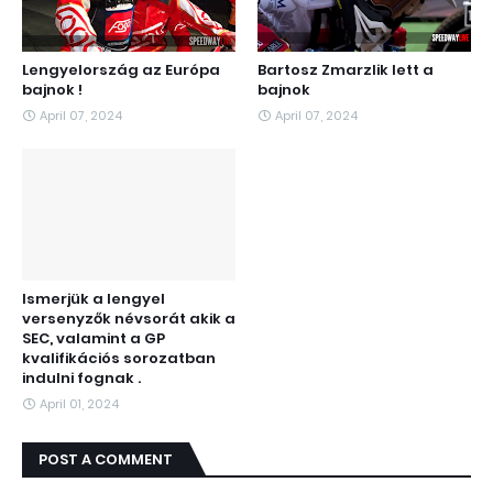
Lengyelország az Európa
Bartosz Zmarzlik lett a
bajnok !
bajnok
April 07, 2024
April 07, 2024
Ismerjük a lengyel
versenyzők névsorát akik a
SEC, valamint a GP
kvalifikációs sorozatban
indulni fognak .
April 01, 2024
POST A COMMENT