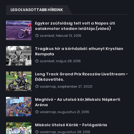
LEGOLVASOTTABB HÍREINK
Egykor zsúfolásig telt volt a Napos úti
salakmotor stadion lelátója.(videó)
szombat, február 13, 2016
Tragikus hír a kórházból: elhunyt Krystian
Rempała
szombat, május 28, 2016
Long Track Grand Prix Rzeszów LiveStream -
Élőközvetítés.
vasárnap, szeptember 27, 2020
Meghívó - Az utolsó kör,Miskolc Népkerti
Aréna
vasárnap, augusztus 21, 2016
Miskolc Utolsó Körök - Fotógaléria
vasárnap, augusztus 28, 2016