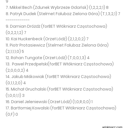
9
7. Mikkel Bech (Zdunek Wybrzeże Gdańsk) (1,2,2,2,1) 8
8. Patryk Dudek (Stelmet Falubaz Zielona Góra) (T,1,3,2,1) 7
------------
9. Damian Dróżdż (forBET Włókniarz Częstochowa)
(0,2,2,1,2) 7
10. Kai Huckenbeck (Orzeł Lódź) (2,1,2,0,2) 7
11. Piotr Protasiewicz (Stelmet Falubaz Zielona Góra)
(2,1,1,1,0) 5
12. Rohan Tungate (Orzeł Lódź) (T,0,0,1,3) 4
13. Pawel Przedpełski(forBET Włókniarz Częstochowa)
(2,0,0,0,2) 4
14. Jakub Miśkowiak (forBET Włókniarz Częstochowa)
(0,1,1,2,0) 4
15. Michał Gruchalski (forBET Włókniarz Częstochowa)
(1,0,0,1,1) 3
16. Daniel Jeleniewski (Orzeł Lódź) (1,0,R,0,0) 1
17. Bartłomiej Kowalski (forBET Włókniarz Częstochowa)
(0,F) 0
wlokniarz.com