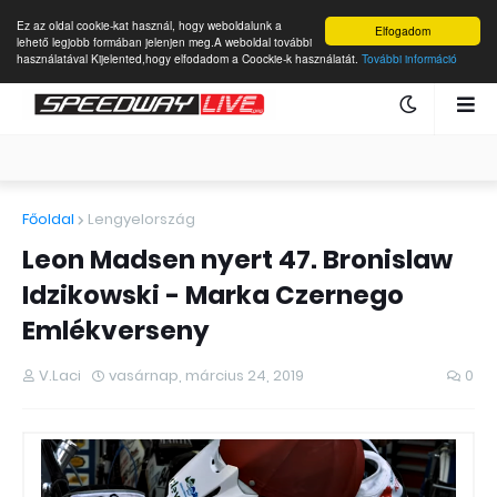
Ez az oldal cookie-kat használ, hogy weboldalunk a
Elfogadom
lehető legjobb formában jelenjen meg.A weboldal további
használatával Kijelented,hogy elfodadom a Coockie-k használatát.
További információ
Főoldal
Lengyelország
Leon Madsen nyert 47. Bronislaw
Idzikowski - Marka Czernego
Emlékverseny
V.Laci
vasárnap, március 24, 2019
0