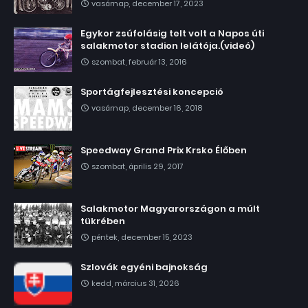
vasárnap, december 17, 2023
Egykor zsúfolásig telt volt a Napos úti
salakmotor stadion lelátója.(videó)
szombat, február 13, 2016
Sportágfejlesztési koncepció
vasárnap, december 16, 2018
Speedway Grand Prix Krsko Élőben
szombat, április 29, 2017
Salakmotor Magyarországon a múlt
tükrében
péntek, december 15, 2023
Szlovák egyéni bajnokság
kedd, március 31, 2026