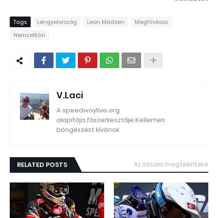
Tags
Lengyelország
Leon Madsen
Meghívásos
Nemzetközi
V.Laci
A speedwaylive.org
alapítója,főszerkesztője.Kellemes
böngészést kívánok
RELATED POSTS
Az összes megtekintése