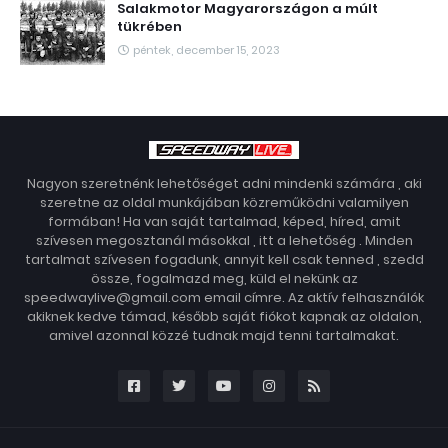
Salakmotor Magyarországon a múlt
tükrében
péntek, december 15, 2023
Nagyon szeretnénk lehetőséget adni mindenki számára , aki
szeretne az oldal munkájában közreműködni valamilyen
formában! Ha van saját tartalmad, képed, híred, amit
szívesen megosztanál másokkal , itt a lehetőség . Minden
tartalmat szívesen fogadunk, annyit kell csak tenned , szedd
össze, fogalmazd meg, küld el nekünk az
speedwaylive@gmail.com email címre. Az aktív felhasználók
akiknek kedve támad, később saját fiókot kapnak az oldalon,
amivel azonnal közzé tudnak majd tenni tartalmakat.