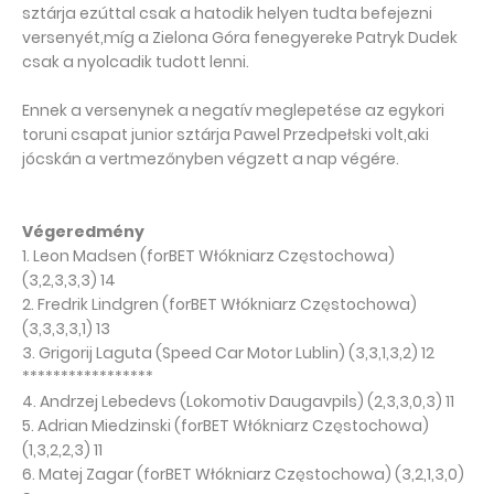
sztárja ezúttal csak a hatodik helyen tudta befejezni
versenyét,míg a Zielona Góra fenegyereke Patryk Dudek
csak a nyolcadik tudott lenni.
Ennek a versenynek a negatív meglepetése az egykori
toruni csapat junior sztárja Pawel Przedpełski volt,aki
jócskán a vertmezőnyben végzett a nap végére.
Végeredmény
1. Leon Madsen (forBET Włókniarz Częstochowa)
(3,2,3,3,3) 14
2. Fredrik Lindgren (forBET Włókniarz Częstochowa)
(3,3,3,3,1) 13
3. Grigorij Laguta (Speed Car Motor Lublin) (3,3,1,3,2) 12
*****************
4. Andrzej Lebedevs (Lokomotiv Daugavpils) (2,3,3,0,3) 11
5. Adrian Miedzinski (forBET Włókniarz Częstochowa)
(1,3,2,2,3) 11
6. Matej Zagar (forBET Włókniarz Częstochowa) (3,2,1,3,0)