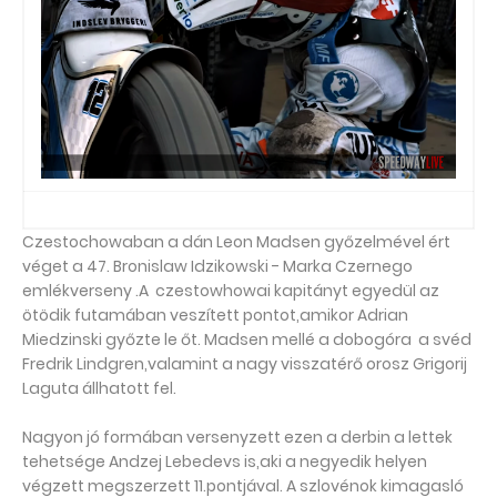
Czestochowaban a dán Leon Madsen győzelmével ért
véget a 47. Bronislaw Idzikowski - Marka Czernego
emlékverseny .A czestowhowai kapitányt egyedül az
ötödik futamában veszített pontot,amikor Adrian
Miedzinski győzte le őt. Madsen mellé a dobogóra a svéd
Fredrik Lindgren,valamint a nagy visszatérő orosz Grigorij
Laguta állhatott fel.
Nagyon jó formában versenyzett ezen a derbin a lettek
tehetsége Andzej Lebedevs is,aki a negyedik helyen
végzett megszerzett 11.pontjával. A szlovénok kimagasló