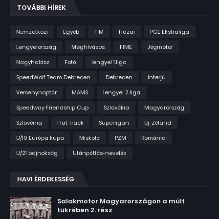
TOVÁBBI HÍREK
Nemzetközi
Egyéb
FIM
Hazai
PGE Ekstraliga
Lengyelország
Meghívásos
FIME
Jégmotor
Nagyhalász
Fotó
lengyel 1.liga
SpeedWolf Team Debrecen
Debrecen
Interjú
Versenynaptár
MAMS
lengyel 2.liga
Speedway Friendship Cup
Szlovákia
Magyarország
Szlovénia
Flat Track
Superligan
Új-Zéland
U/19 Európa kupa
Miskolc
PZM
Románia
U/21 bajnokság
Utánpótlás-nevelés
HAVI ÉRDEKESSÉG
Salakmotor Magyarországon a múlt
tükrében 2. rész