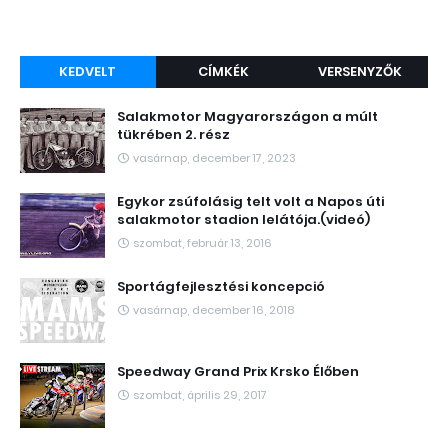
KEDVELT
CÍMKÉK
VERSENYZŐK
Salakmotor Magyarországon a múlt
tükrében 2. rész
vasárnap, december 17, 2023
Egykor zsúfolásig telt volt a Napos úti
salakmotor stadion lelátója.(videó)
szombat, február 13, 2016
Sportágfejlesztési koncepció
vasárnap, december 16, 2018
Speedway Grand Prix Krsko Élőben
szombat, április 29, 2017