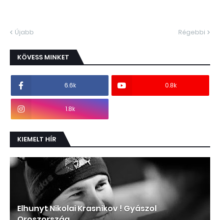
Újabb
Régebbi
KÖVESS MINKET
6.6k
0.8k
1.8k
KIEMELT HÍR
Elhunyt Nikolai Krasnikov ! Gyászol
Oroszország