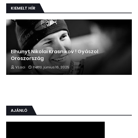
KIEMELT HÍR
Elhunyt Nikolai Krasnikov ! Gyászol
Oroszország
V.Laci
hétfő, június 16, 2025
AJÁNLÓ