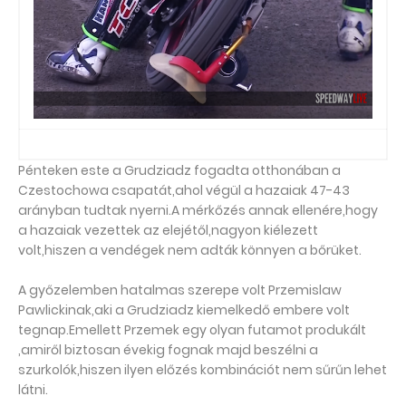
Pénteken este a Grudziadz fogadta otthonában a
Czestochowa csapatát,ahol végül a hazaiak 47-43
arányban tudtak nyerni.A mérkőzés annak ellenére,hogy
a hazaiak vezettek az elejétől,nagyon kiélezett
volt,hiszen a vendégek nem adták könnyen a bőrüket.
A győzelemben hatalmas szerepe volt Przemislaw
Pawlickinak,aki a Grudziadz kiemelkedő embere volt
tegnap.Emellett Przemek egy olyan futamot produkált
,amiről biztosan évekig fognak majd beszélni a
szurkolók,hiszen ilyen előzés kombinációt nem sűrűn lehet
látni.