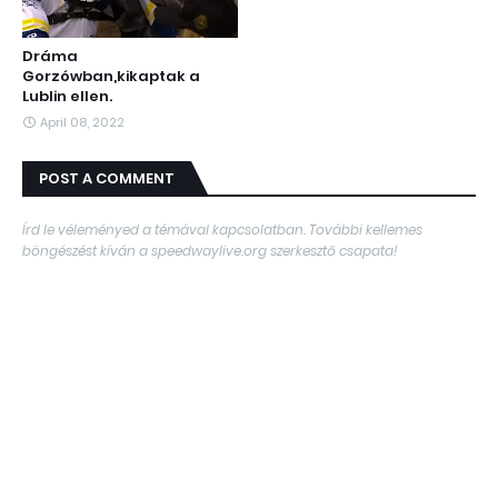
Dráma
Gorzówban,kikaptak a
Lublin ellen.
April 08, 2022
POST A COMMENT
Írd le véleményed a témával kapcsolatban. További kellemes
böngészést kíván a speedwaylive.org szerkesztő csapata!