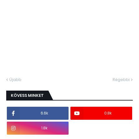
Újabb
Régebbi
KÖVESS MINKET
6.6k
0.8k
1.8k