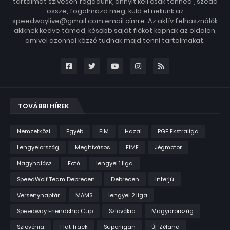
tartalmat szívesen fogadunk, annyit kell csak tenned , szedd
össze, fogalmazd meg, küld el nekünk az
speedwaylive@gmail.com email címre. Az aktív felhasználók
akiknek kedve támad, később saját fiókot kapnak az oldalon,
amivel azonnal közzé tudnak majd tenni tartalmakat.
TOVÁBBI HÍREK
Nemzetközi
Egyéb
FIM
Hazai
PGE Ekstraliga
Lengyelország
Meghívásos
FIME
Jégmotor
Nagyhalász
Fotó
lengyel 1.liga
SpeedWolf Team Debrecen
Debrecen
Interjú
Versenynaptár
MAMS
lengyel 2.liga
Speedway Friendship Cup
Szlovákia
Magyarország
Szlovénia
Flat Track
Superligan
Új-Zéland