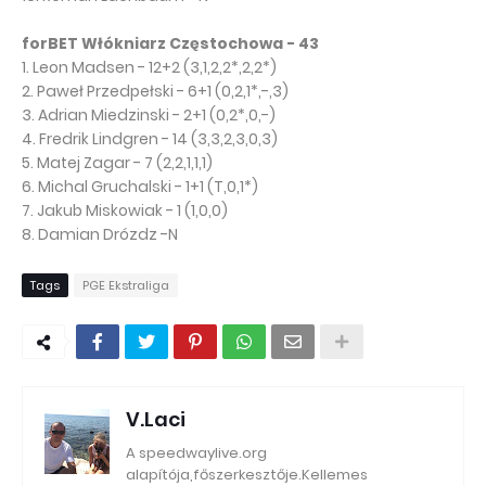
forBET Włókniarz Częstochowa - 43
1. Leon Madsen - 12+2 (3,1,2,2*,2,2*)
2. Paweł Przedpełski - 6+1 (0,2,1*,-,3)
3. Adrian Miedzinski - 2+1 (0,2*,0,-)
4. Fredrik Lindgren - 14 (3,3,2,3,0,3)
5. Matej Zagar - 7 (2,2,1,1,1)
6. Michal Gruchalski - 1+1 (T,0,1*)
7. Jakub Miskowiak - 1 (1,0,0)
8. Damian Drózdz -N
Tags
PGE Ekstraliga
V.Laci
A speedwaylive.org
alapítója,főszerkesztője.Kellemes