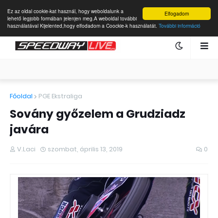
Ez az oldal cookie-kat használ, hogy weboldalunk a
Elfogadom
lehető legjobb formában jelenjen meg.A weboldal további
használatával Kijelented,hogy elfodadom a Coockie-k használatát.
További információ
Főoldal
PGE Ekstraliga
Sovány győzelem a Grudziadz
javára
V.Laci
szombat, április 13, 2019
0