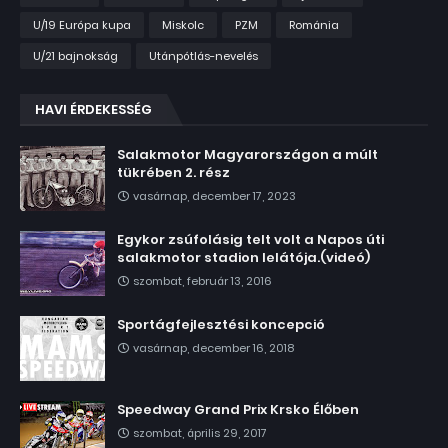
U/19 Európa kupa
Miskolc
PZM
Románia
U/21 bajnokság
Utánpótlás-nevelés
HAVI ÉRDEKESSÉG
Salakmotor Magyarországon a múlt
tükrében 2. rész
vasárnap, december 17, 2023
Egykor zsúfolásig telt volt a Napos úti
salakmotor stadion lelátója.(videó)
szombat, február 13, 2016
Sportágfejlesztési koncepció
vasárnap, december 16, 2018
Speedway Grand Prix Krsko Élőben
szombat, április 29, 2017