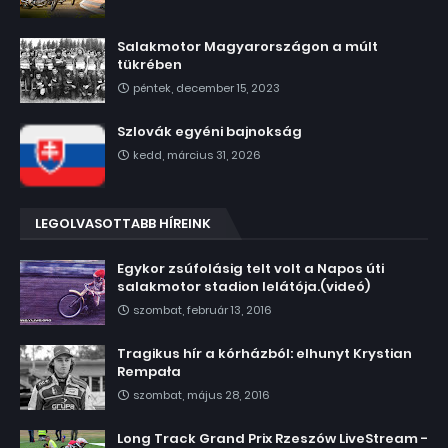
Salakmotor Magyarországon a múlt
tükrében
péntek, december 15, 2023
Szlovák egyéni bajnokság
kedd, március 31, 2026
LEGOLVASOTTABB HÍREINK
Egykor zsúfolásig telt volt a Napos úti
salakmotor stadion lelátója.(videó)
szombat, február 13, 2016
Tragikus hír a kórházból: elhunyt Krystian
Rempała
szombat, május 28, 2016
Long Track Grand Prix Rzeszów LiveStream -