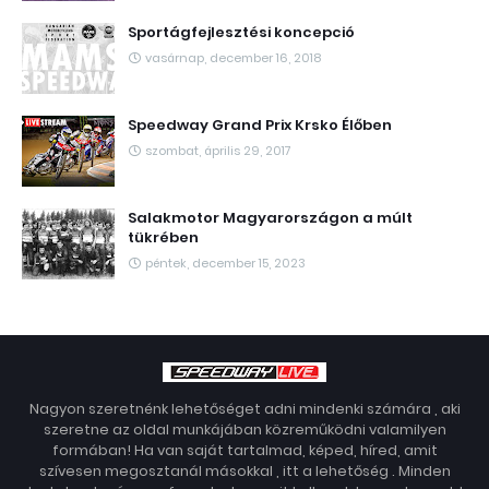
Sportágfejlesztési koncepció
vasárnap, december 16, 2018
Speedway Grand Prix Krsko Élőben
szombat, április 29, 2017
Salakmotor Magyarországon a múlt
tükrében
péntek, december 15, 2023
Nagyon szeretnénk lehetőséget adni mindenki számára , aki
szeretne az oldal munkájában közreműködni valamilyen
formában! Ha van saját tartalmad, képed, híred, amit
szívesen megosztanál másokkal , itt a lehetőség . Minden