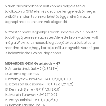
Marek Cieslaknak nem volt könnyű dolga ezen a
találkozón a GKM ellen,és a rutinos lengyel edző meg is
próbált minden technikai lehetőséggel élni,ám ez a
tegnapi meccsen nem volt elegendő.
A Czestochowa legjobbja Fredrik Lindgren volt 14 pontot
tudott gyűjteni ezen az estén.Mellette Leon Madsen volt
még a Wlokniarz második legjobb játékosa,és biztosra
mondható az is,hogy kettejük nélkül nagyobb vereségbe
is beleszaladtak volna idegenben
MRGARDEN GKM Grudziądz - 47
9. Antonio Lindbäck - 7 (2,3,1,1,T,-)
10. Artem Laguta - RR
11. Przemyslaw Pawlicki - 14+1 (1*,3,3,3,3,1)
12. Krzysztof Buczkowski - 10+1 (2,d,1,2*,3,2)
13. Kenneth Bjerre - 8+1 (1*,3,1,3,0,0)
14. Marcin Turowski - 2+1 (2*,0,0)
15. Patryk Rolnicki - 6+1 (3,1,0,2*,0)
16. Roman Lachbaum - N