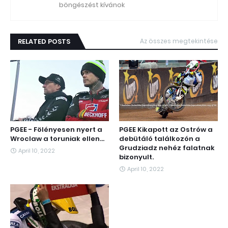
böngészést kívánok
RELATED POSTS
Az összes megtekintése
PGEE - Fölényesen nyert a
PGEE Kikapott az Ostrów a
Wroclaw a toruniak ellen...
debütáló találkozón a
Grudziadz nehéz falatnak
April 10, 2022
bizonyult.
April 10, 2022