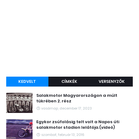
KEDVELT
CÍMKÉK
VERSENYZŐK
Salakmotor Magyarországon a múlt
tükrében 2. rész
vasárnap, december 17, 2023
Egykor zsúfolásig telt volt a Napos úti
salakmotor stadion lelátója.(videó)
szombat, február 13, 2016