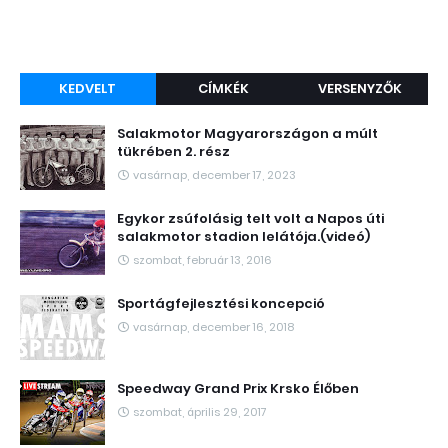
KEDVELT
CÍMKÉK
VERSENYZŐK
Salakmotor Magyarországon a múlt
tükrében 2. rész
vasárnap, december 17, 2023
Egykor zsúfolásig telt volt a Napos úti
salakmotor stadion lelátója.(videó)
szombat, február 13, 2016
Sportágfejlesztési koncepció
vasárnap, december 16, 2018
Speedway Grand Prix Krsko Élőben
szombat, április 29, 2017