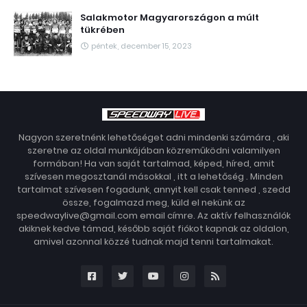
Salakmotor Magyarországon a múlt
tükrében
péntek, december 15, 2023
Nagyon szeretnénk lehetőséget adni mindenki számára , aki
szeretne az oldal munkájában közreműködni valamilyen
formában! Ha van saját tartalmad, képed, híred, amit
szívesen megosztanál másokkal , itt a lehetőség . Minden
tartalmat szívesen fogadunk, annyit kell csak tenned , szedd
össze, fogalmazd meg, küld el nekünk az
speedwaylive@gmail.com email címre. Az aktív felhasználók
akiknek kedve támad, később saját fiókot kapnak az oldalon,
amivel azonnal közzé tudnak majd tenni tartalmakat.