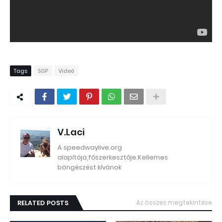
Tags
SGP
Videó
V.Laci
A speedwaylive.org
alapítója,főszerkesztője.Kellemes
böngészést kívánok
RELATED POSTS
Az összes megtekintése