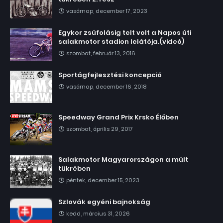
vasárnap, december 17, 2023
Egykor zsúfolásig telt volt a Napos úti
salakmotor stadion lelátója.(videó)
szombat, február 13, 2016
Sportágfejlesztési koncepció
vasárnap, december 16, 2018
Speedway Grand Prix Krsko Élőben
szombat, április 29, 2017
Salakmotor Magyarországon a múlt
tükrében
péntek, december 15, 2023
Szlovák egyéni bajnokság
kedd, március 31, 2026