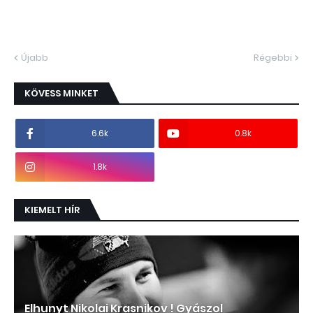
Újabb
Régebbi
KÖVESS MINKET
6.6k
0.8k
1.8k
KIEMELT HÍR
Elhunyt Nikolai Krasnikov ! Gyászol