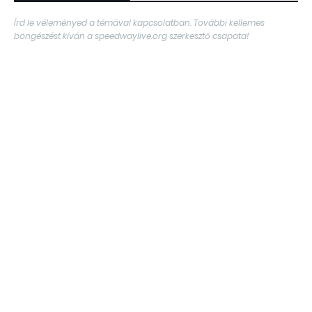
Írd le véleményed a témával kapcsolatban. További kellemes
böngészést kíván a speedwaylive.org szerkesztő csapata!