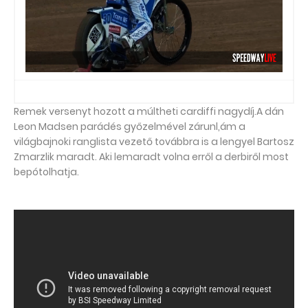
Remek versenyt hozott a múltheti cardiffi nagydíj.A dán
Leon Madsen parádés győzelmével zárunl,ám a
világbajnoki ranglista vezető továbbra is a lengyel Bartosz
Zmarzlik maradt. Aki lemaradt volna erről a derbiről most
bepótolhatja.