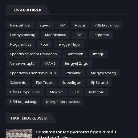
TOVÁBBI HÍREK
Nemzetközi
Egyéb
FIM
Hazai
PGE Ekstraliga
Lengyelország
Meghívásos
FIME
Jégmotor
Nagyhalász
Fotó
lengyel 1.liga
SpeedWolf Team Debrecen
Debrecen
Interjú
Versenynaptár
MAMS
lengyel 2.liga
Speedway Friendship Cup
Szlovákia
Magyarország
Szlovénia
Flat Track
Superligan
Új-Zéland
U/19 Európa kupa
Miskolc
PZM
Románia
U/21 bajnokság
Utánpótlás-nevelés
HAVI ÉRDEKESSÉG
Salakmotor Magyarországon a múlt
tükrében 2. rész