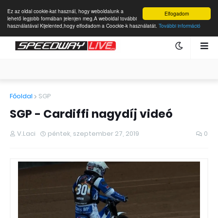
Ez az oldal cookie-kat használ, hogy weboldalunk a
Elfogadom
lehető legjobb formában jelenjen meg.A weboldal további
használatával Kijelented,hogy elfodadom a Coockie-k használatát.
További információ
Főoldal
SGP
SGP - Cardiffi nagydíj videó
V.Laci
péntek, szeptember 27, 2019
0