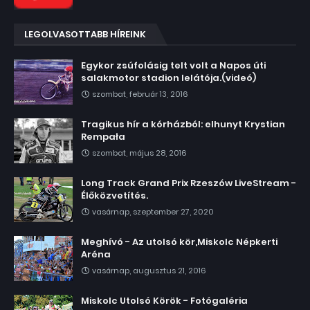
LEGOLVASOTTABB HÍREINK
Egykor zsúfolásig telt volt a Napos úti
salakmotor stadion lelátója.(videó)
szombat, február 13, 2016
Tragikus hír a kórházból: elhunyt Krystian
Rempała
szombat, május 28, 2016
Long Track Grand Prix Rzeszów LiveStream -
Élőközvetítés.
vasárnap, szeptember 27, 2020
Meghívó - Az utolsó kör,Miskolc Népkerti
Aréna
vasárnap, augusztus 21, 2016
Miskolc Utolsó Körök - Fotógaléria