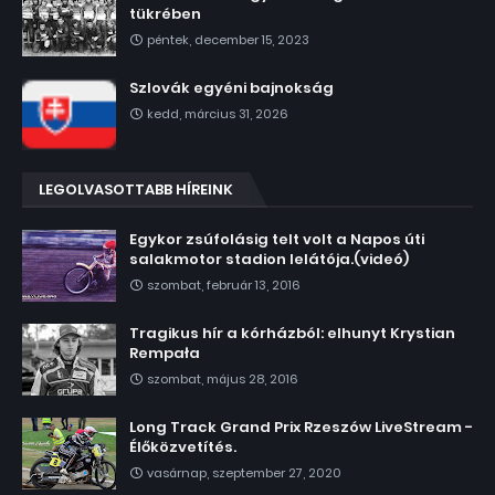
tükrében
péntek, december 15, 2023
Szlovák egyéni bajnokság
kedd, március 31, 2026
LEGOLVASOTTABB HÍREINK
Egykor zsúfolásig telt volt a Napos úti
salakmotor stadion lelátója.(videó)
szombat, február 13, 2016
Tragikus hír a kórházból: elhunyt Krystian
Rempała
szombat, május 28, 2016
Long Track Grand Prix Rzeszów LiveStream -
Élőközvetítés.
vasárnap, szeptember 27, 2020