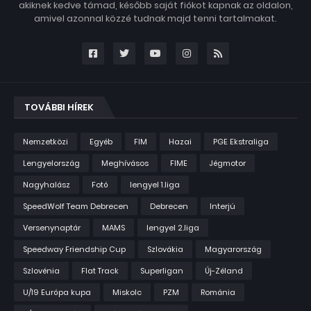
akiknek kedve támad, később saját fiókot kapnak az oldalon,
amivel azonnal közzé tudnak majd tenni tartalmakat.
TOVÁBBI HÍREK
Nemzetközi
Egyéb
FIM
Hazai
PGE Ekstraliga
Lengyelország
Meghívásos
FIME
Jégmotor
Nagyhalász
Fotó
lengyel 1.liga
SpeedWolf Team Debrecen
Debrecen
Interjú
Versenynaptár
MAMS
lengyel 2.liga
Speedway Friendship Cup
Szlovákia
Magyarország
Szlovénia
Flat Track
Superligan
Új-Zéland
U/19 Európa kupa
Miskolc
PZM
Románia