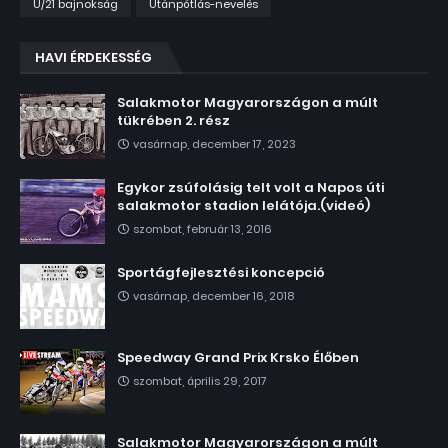
U/21 bajnokság
Utánpótlás-nevelés
HAVI ÉRDEKESSÉG
Salakmotor Magyarországon a múlt
tükrében 2. rész
vasárnap, december 17, 2023
Egykor zsúfolásig telt volt a Napos úti
salakmotor stadion lelátója.(videó)
szombat, február 13, 2016
Sportágfejlesztési koncepció
vasárnap, december 16, 2018
Speedway Grand Prix Krsko Élőben
szombat, április 29, 2017
Salakmotor Magyarországon a múlt