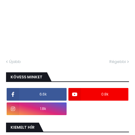
Újabb
Régebbi
KÖVESS MINKET
6.6k
0.8k
1.8k
KIEMELT HÍR