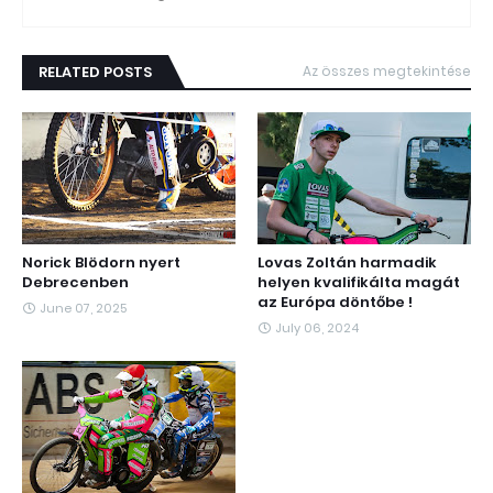
RELATED POSTS
Az összes megtekintése
Norick Blödorn nyert
Lovas Zoltán harmadik
Debrecenben
helyen kvalifikálta magát
az Európa döntőbe !
June 07, 2025
July 06, 2024