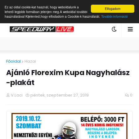
Ez az oldal cookie-kat használ, hogy weboldalunk a
Elfogadom
lehető legjobb formában jelenjen meg.A weboldal további
használatával Kijelented,hogy elfodadom a Coockie-k használatát.
További információ
Főoldal
Hazai
Ajánló Florexim Kupa Nagyhalász
-plakát
V.Laci
péntek, szeptember 27, 2019
0