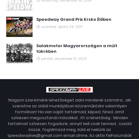
vasárnap, december 16, 2018
Speedway Grand Prix Krsko Élőben
szombat, április 29, 2017
Salakmotor Magyarországon a múlt
tükrében
péntek, december 15, 2023
Nagyon szeretnénk lehetőséget adni mindenki számára , aki
szeretne az oldal munkájában közreműködni valamilyen
formában! Ha van saját tartalmad, képed, híred, amit
szívesen megosztanál másokkal , itt a lehetőség . Minden
tartalmat szívesen fogadunk, annyit kell csak tenned , szedd
össze, fogalmazd meg, küld el nekünk az
speedwaylive@gmail.com email címre. Az aktív felhasználók