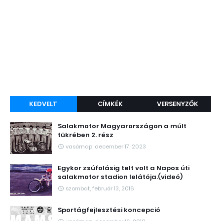
KEDVELT
CÍMKÉK
VERSENYZŐK
Salakmotor Magyarországon a múlt
tükrében 2. rész
vasárnap, december 17, 2023
Egykor zsúfolásig telt volt a Napos úti
salakmotor stadion lelátója.(videó)
szombat, február 13, 2016
Sportágfejlesztési koncepció