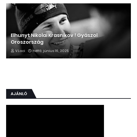
Elhunyt Nikolai Krasnikov ! Gyászol
Oroszország
V.Laci
hétfő, június 16, 2025
AJÁNLÓ