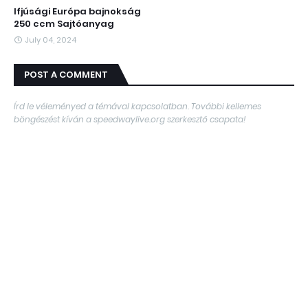
Ifjúsági Európa bajnokság
250 ccm Sajtóanyag
July 04, 2024
POST A COMMENT
Írd le véleményed a témával kapcsolatban. További kellemes
böngészést kíván a speedwaylive.org szerkesztő csapata!