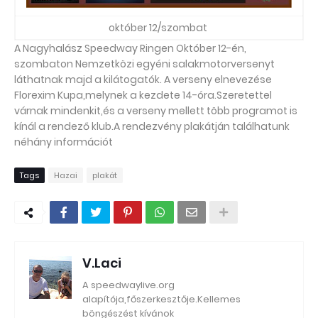
október 12/szombat
A Nagyhalász Speedway Ringen Október 12-én,
szombaton Nemzetközi egyéni salakmotorversenyt
láthatnak majd a kilátogatók. A verseny elnevezése
Florexim Kupa,melynek a kezdete 14-óra.Szeretettel
várnak mindenkit,és a verseny mellett több programot is
kínál a rendező klub.A rendezvény plakátján találhatunk
néhány információt
Tags
Hazai
plakát
V.Laci
A speedwaylive.org
alapítója,főszerkesztője.Kellemes
böngészést kívánok