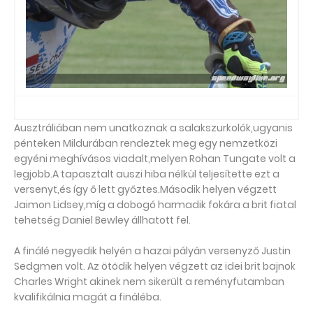
Ausztráliában nem unatkoznak a salakszurkolók,ugyanis
pénteken Mildurában rendeztek meg egy nemzetközi
egyéni meghívásos viadalt,melyen Rohan Tungate volt a
legjobb.A tapasztalt auszi hiba nélkül teljesítette ezt a
versenyt,és így ő lett győztes.Második helyen végzett
Jaimon Lidsey,míg a dobogó harmadik fokára a brit fiatal
tehetség Daniel Bewley állhatott fel.
A finálé negyedik helyén a hazai pályán versenyző Justin
Sedgmen volt. Az ötödik helyen végzett az idei brit bajnok
Charles Wright akinek nem sikerült a reményfutamban
kvalifikálnia magát a fináléba.