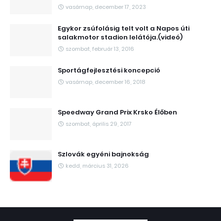
vasárnap, december 17, 2023
Egykor zsúfolásig telt volt a Napos úti
salakmotor stadion lelátója.(videó)
szombat, február 13, 2016
Sportágfejlesztési koncepció
vasárnap, december 16, 2018
Speedway Grand Prix Krsko Élőben
szombat, április 29, 2017
Szlovák egyéni bajnokság
kedd, március 31, 2026