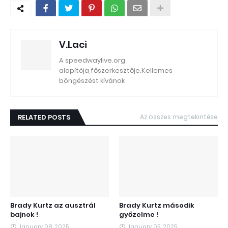
V.Laci
A speedwaylive.org
alapítója,főszerkesztője.Kellemes
böngészést kívánok
RELATED POSTS
Az összes megtekintése
Brady Kurtz az ausztrál
Brady Kurtz második
bajnok !
győzelme !
January 08, 2025
January 05, 2025