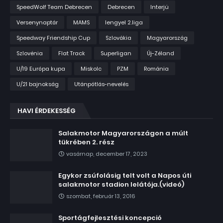
SpeedWolf Team Debrecen
Debrecen
Interjú
Versenynaptár
MAMS
lengyel 2.liga
Speedway Friendship Cup
Szlovákia
Magyarország
Szlovénia
Flat Track
Superligan
Új-Zéland
U/19 Európa kupa
Miskolc
PZM
Románia
U/21 bajnokság
Utánpótlás-nevelés
HAVI ÉRDEKESSÉG
Salakmotor Magyarországon a múlt
tükrében 2. rész
vasárnap, december 17, 2023
Egykor zsúfolásig telt volt a Napos úti
salakmotor stadion lelátója.(videó)
szombat, február 13, 2016
Sportágfejlesztési koncepció