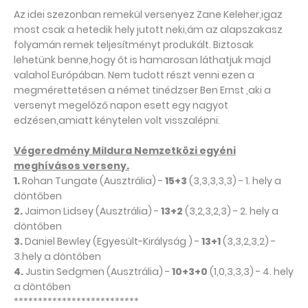
Az idei szezonban remekül versenyez Zane Keleher,igaz
most csak a hetedik hely jutott neki,ám az alapszakasz
folyamán remek teljesítményt produkált. Biztosak
lehetünk benne,hogy őt is hamarosan láthatjuk majd
valahol Európában. Nem tudott részt venni ezen a
megmérettetésen a német tinédzser Ben Ernst ,aki a
versenyt megelőző napon esett egy nagyot
edzésen,amiatt kénytelen volt visszalépni.
Végeredmény Mildura Nemzetközi egyéni
meghívásos verseny.
1.
Rohan Tungate (Ausztrália) -
15+3
(3,3,3,3,3) - 1. hely a
döntőben
2.
Jaimon Lidsey (Ausztrália) -
13+2
(3,2,3,2,3) - 2. hely a
döntőben
3.
Daniel Bewley (Egyesült-Királyság ) -
13+1
(3,3,2,3,2) -
3.hely a döntőben
4.
Justin Sedgmen (Ausztrália) -
10+3+0
(1,0,3,3,3) - 4. hely
a döntőben
**************************