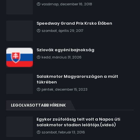
vasárnap, december 16, 2018
Speedway Grand Prix Krsko Élőben
szombat, április 29, 2017
Szlovák egyéni bajnokság
kedd, március 31, 2026
Salakmotor Magyarországon a múlt
tükrében
péntek, december 15, 2023
LEGOLVASOTTABB HÍREINK
Egykor zsúfolásig telt volt a Napos úti
salakmotor stadion lelátója.(videó)
szombat, február 13, 2016