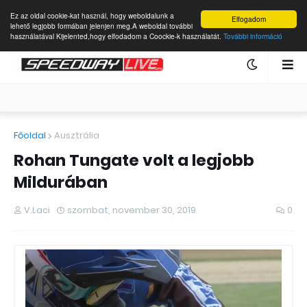
Ez az oldal cookie-kat használ, hogy weboldalunk a
Elfogadom
lehető legjobb formában jelenjen meg.A weboldal további
használatával Kijelented,hogy elfodadom a Coockie-k használatát.
További információ
Főoldal
Ausztrália
Rohan Tungate volt a legjobb
Mildurában
V.Laci
szombat, november 30, 2019
0