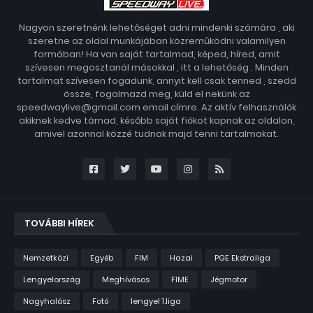
Nagyon szeretnénk lehetőséget adni mindenki számára , aki
szeretne az oldal munkájában közreműködni valamilyen
formában! Ha van saját tartalmad, képed, híred, amit
szívesen megosztanál másokkal , itt a lehetőség . Minden
tartalmat szívesen fogadunk, annyit kell csak tenned , szedd
össze, fogalmazd meg, küld el nekünk az
speedwaylive@gmail.com email címre. Az aktív felhasználók
akiknek kedve támad, később saját fiókot kapnak az oldalon,
amivel azonnal közzé tudnak majd tenni tartalmakat.
TOVÁBBI HÍREK
Nemzetközi
Egyéb
FIM
Hazai
PGE Ekstraliga
Lengyelország
Meghívásos
FIME
Jégmotor
Nagyhalász
Fotó
lengyel 1.liga