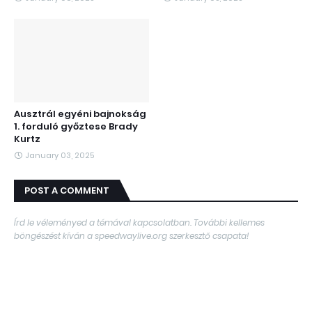
Ausztrál egyéni bajnokság
1. forduló győztese Brady
Kurtz
January 03, 2025
POST A COMMENT
Írd le véleményed a témával kapcsolatban. További kellemes
böngészést kíván a speedwaylive.org szerkesztő csapata!