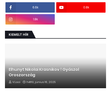
6.6k
0.8k
1.8k
KIEMELT HÍR
Elhunyt Nikolai Krasnikov ! Gyászol
Oroszország
V.Laci
hétfő, június 16, 2025