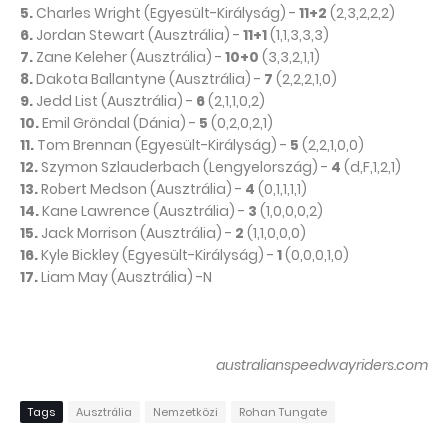
5.
Charles Wright (Egyesült-Királyság) -
11+2
(2,3,2,2,2)
6.
Jordan Stewart (Ausztrália) -
11+1
(1,1,3,3,3)
7.
Zane Keleher (Ausztrália) -
10+0
(3,3,2,1,1)
8.
Dakota Ballantyne (Ausztrália) -
7
(2,2,2,1,0)
9.
Jedd List (Ausztrália) -
6
(2,1,1,0,2)
10.
Emil Gröndal (Dánia) -
5
(0,2,0,2,1)
11.
Tom Brennan (Egyesült-Királyság) -
5
(2,2,1,0,0)
12.
Szymon Szlauderbach (Lengyelország) -
4
(d,F,1,2,1)
13.
Robert Medson (Ausztrália) -
4
(0,1,1,1,1)
14.
Kane Lawrence (Ausztrália) -
3
(1,0,0,0,2)
15.
Jack Morrison (Ausztrália) -
2
(1,1,0,0,0)
16.
Kyle Bickley (Egyesült-Királyság) -
1
(0,0,0,1,0)
17.
Liam May (Ausztrália) -N
australianspeedwayriders.com
Tags
Ausztrália
Nemzetközi
Rohan Tungate