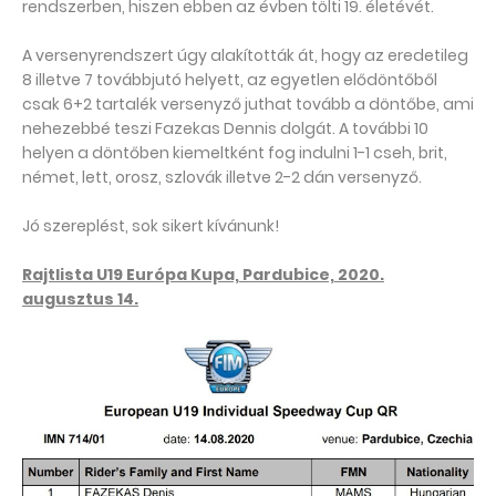
rendszerben, hiszen ebben az évben tölti 19. életévét.
A versenyrendszert úgy alakították át, hogy az eredetileg
8 illetve 7 továbbjutó helyett, az egyetlen elődöntőből
csak 6+2 tartalék versenyző juthat tovább a döntőbe, ami
nehezebbé teszi Fazekas Dennis dolgát. A további 10
helyen a döntőben kiemeltként fog indulni 1-1 cseh, brit,
német, lett, orosz, szlovák illetve 2-2 dán versenyző.
Jó szereplést, sok sikert kívánunk!
Rajtlista U19 Európa Kupa, Pardubice, 2020.
augusztus 14.