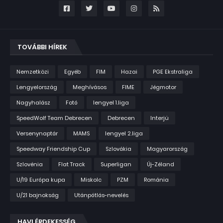
TOVÁBBI HÍREK
Nemzetközi
Egyéb
FIM
Hazai
PGE Ekstraliga
Lengyelország
Meghívásos
FIME
Jégmotor
Nagyhalász
Fotó
lengyel 1.liga
SpeedWolf Team Debrecen
Debrecen
Interjú
Versenynaptár
MAMS
lengyel 2.liga
Speedway Friendship Cup
Szlovákia
Magyarország
Szlovénia
Flat Track
Superligan
Új-Zéland
U/19 Európa kupa
Miskolc
PZM
Románia
U/21 bajnokság
Utánpótlás-nevelés
HAVI ÉRDEKESSÉG