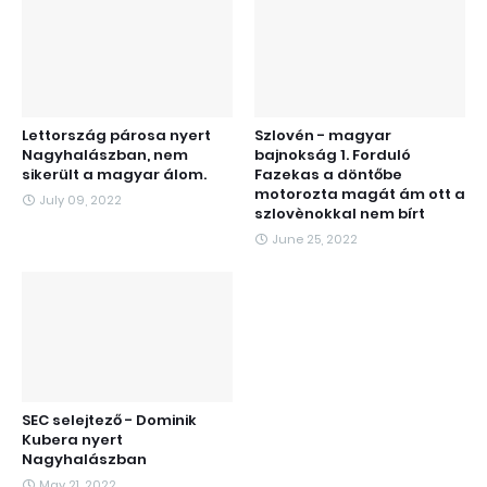
Lettország párosa nyert
Szlovén - magyar
Nagyhalászban, nem
bajnokság 1. Forduló
sikerült a magyar álom.
Fazekas a döntőbe
motorozta magát ám ott a
July 09, 2022
szlovènokkal nem bírt
June 25, 2022
SEC selejtező - Dominik
Kubera nyert
Nagyhalászban
May 21, 2022