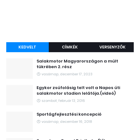
KEDVELT
CÍMKÉK
VERSENYZŐK
Salakmotor Magyarországon a múlt
tükrében 2. rész
vasárnap, december 17, 2023
Egykor zsúfolásig telt volt a Napos úti
salakmotor stadion lelátója.(videó)
szombat, február 13, 2016
Sportágfejlesztési koncepció
vasárnap, december 16, 2018