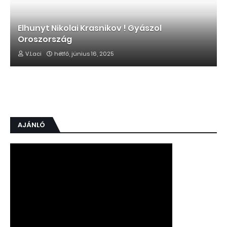
Elhunyt Nikolai Krasnikov ! Gyászol
Oroszország
V.Laci
hétfő, június 16, 2025
AJÁNLÓ