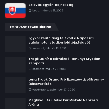
Szlovák egyéni bajnokság
kedd, március 31, 2026
LEGOLVASOTTABB HÍREINK
Egykor zsúfolásig telt volt a Napos úti
salakmotor stadion lelátója.(videó)
szombat, február 13, 2016
Tragikus hír a kórházból: elhunyt Krystian
Rempała
szombat, május 28, 2016
Long Track Grand Prix Rzeszów LiveStream -
Élőközvetítés.
vasárnap, szeptember 27, 2020
Meghívó - Az utolsó kör,Miskolc Népkerti
Aréna