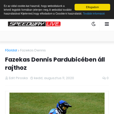
Ez az oldal cookie-kat használ, hogy weboldalunk a
Elfogadom
lehető legjobb formában jelenjen meg.A weboldal további
használatával Kijelented,hogy elfodadom a Coockie-k használatát.
További információ
Főoldal
Fazekas Dennis
Fazekas Dennis Pardubicében áll
rajthoz
Edit Piroska
kedd, augusztus 11, 2020
0