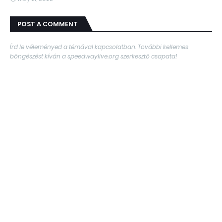
POST A COMMENT
Írd le véleményed a témával kapcsolatban. További kellemes
böngészést kíván a speedwaylive.org szerkesztő csapata!