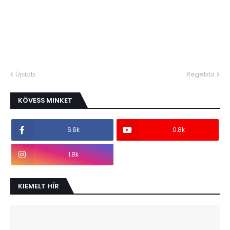
Újabb
Régebbi
KÖVESS MINKET
6.6k
0.8k
1.8k
KIEMELT HÍR