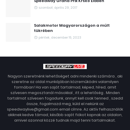
Speedway Grand Prix Krsko Élőben
szombat, április 29, 2017
Salakmotor Magyarországon a múlt
tükrében
péntek, december 15, 2023
Nagyon szeretnénk lehetőséget adni mindenki számára , aki
szeretne az oldal munkájában közreműködni valamilyen
formában! Ha van saját tartalmad, képed, híred, amit
szívesen megosztanál másokkal , itt a lehetőség . Minden
tartalmat szívesen fogadunk, annyit kell csak tenned , szedd
össze, fogalmazd meg, küld el nekünk az
speedwaylive@gmail.com email címre. Az aktív felhasználók
akiknek kedve támad, később saját fiókot kapnak az oldalon,
amivel azonnal közzé tudnak majd tenni tartalmakat.