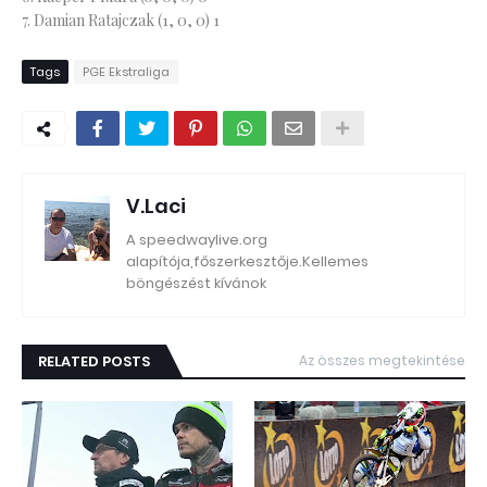
7. Damian Ratajczak (1, 0, 0) 1
Tags
PGE Ekstraliga
V.Laci
A speedwaylive.org
alapítója,főszerkesztője.Kellemes
böngészést kívánok
RELATED POSTS
Az összes megtekintése