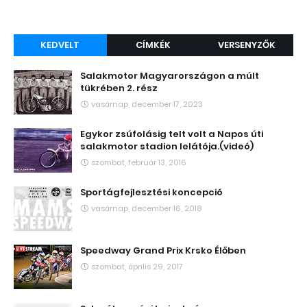
KEDVELT
CÍMKÉK
VERSENYZŐK
Salakmotor Magyarországon a múlt
tükrében 2. rész
vasárnap, december 17, 2023
Egykor zsúfolásig telt volt a Napos úti
salakmotor stadion lelátója.(videó)
szombat, február 13, 2016
Sportágfejlesztési koncepció
vasárnap, december 16, 2018
Speedway Grand Prix Krsko Élőben
szombat, április 29, 2017