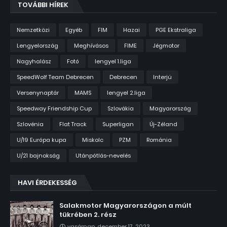
TOVÁBBI HÍREK
Nemzetközi
Egyéb
FIM
Hazai
PGE Ekstraliga
Lengyelország
Meghívásos
FIME
Jégmotor
Nagyhalász
Fotó
lengyel 1.liga
SpeedWolf Team Debrecen
Debrecen
Interjú
Versenynaptár
MAMS
lengyel 2.liga
Speedway Friendship Cup
Szlovákia
Magyarország
Szlovénia
Flat Track
Superligan
Új-Zéland
U/19 Európa kupa
Miskolc
PZM
Románia
U/21 bajnokság
Utánpótlás-nevelés
HAVI ÉRDEKESSÉG
Salakmotor Magyarországon a múlt
tükrében 2. rész
vasárnap, december 17, 2023