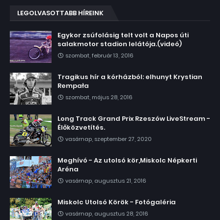
LEGOLVASOTTABB HÍREINK
Egykor zsúfolásig telt volt a Napos úti
salakmotor stadion lelátója.(videó)
szombat, február 13, 2016
Tragikus hír a kórházból: elhunyt Krystian
Rempała
szombat, május 28, 2016
Long Track Grand Prix Rzeszów LiveStream -
Élőközvetítés.
vasárnap, szeptember 27, 2020
Meghívó - Az utolsó kör,Miskolc Népkerti
Aréna
vasárnap, augusztus 21, 2016
Miskolc Utolsó Körök - Fotógaléria
vasárnap, augusztus 28, 2016