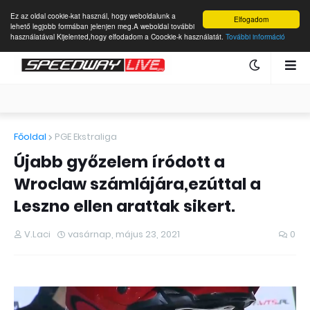
Ez az oldal cookie-kat használ, hogy weboldalunk a
Elfogadom
lehető legjobb formában jelenjen meg.A weboldal további
használatával Kijelented,hogy elfodadom a Coockie-k használatát.
További információ
Főoldal
PGE Ekstraliga
Újabb győzelem íródott a
Wroclaw számlájára,ezúttal a
Leszno ellen arattak sikert.
V.Laci
vasárnap, május 23, 2021
0