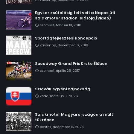
Egykor zsúfolásig telt volt a Napos úti
salakmotor stadion lelátója.(videó)
szombat, február 13, 2016
Sportágfejlesztési koncepció
vasárnap, december 16, 2018
Speedway Grand Prix Krsko Élőben
szombat, április 29, 2017
Szlovák egyéni bajnokság
kedd, március 31, 2026
Salakmotor Magyarországon a múlt
tükrében
péntek, december 15, 2023