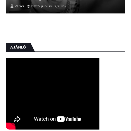
V.Laci
hétfő, június 16, 2025
AJÁNLÓ