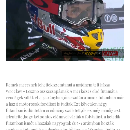
Remek meccsnek lehettek szemtanúi a majdnem telt házas
Wroclaw - Leszno összecsapásnak.A mérkőzés első futamát a
vendégek vitték el 2-4 arányban,ám ezután a junior futamban már
a hazai motorosok fordítani is tudtak.Ezt követően négy
futamban is döntetlen eredmény született,de ez még mindig azt
jelentette,hogy kétpontos előnnyel várták a folytatást. a hetedik
futamban ismét a hazaiak ragyogtak és 5-1 arányban hozták
javukra a futamot.A nyolcadig etaptól fogva a Wroclaw tudta az