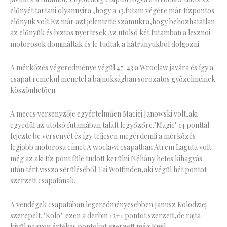
előnyét tartani olyannyira ,hogy a 13.futam végére már tízpontos
előnyük volt.Ez már azt jelentette számukra,hogy behozhatatlan
az előnyük és biztos nyertesek.Az utolsó két futamban a lesznoi
motorosok domináltak és le tudtak a hátrányukból dolgozni.
A mérkőzés végeredménye végül 47-43 a Wroclaw javára és így a
csapat remekül menetel a bajnokságban sorozatos győzelmeinek
köszönhetően.
A meccs versenyzője egyértelműen Maciej Janowski volt,aki
egyedül az utolsó futamában talált legyőzőre."Magic" 14 ponttal
fejezte be versenyét és így teljesen megérdemli a mérkőzés
legjobb motorosa címet.A woclawi csapatban Atrem Laguta volt
még az aki tíz pont fölé tudott kerülni.Néhány hetes kihagyás
után tért vissza sérüléséből Tai Woffinden,aki végül hét pontot
szerzett csapatának.
A vendégek csapatában legeredményesebben Janusz Kolodziej
szerepelt. "Kolo" ezen a derbin 12+1 pontot szerzett,de rajta
kívül nagyon értékes pontokat szerzett még Emil