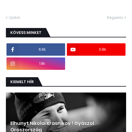
Újabb
Régebbi
KÖVESS MINKET
6.6k
0.8k
1.8k
KIEMELT HÍR
Elhunyt Nikolai Krasnikov ! Gyászol
Oroszország