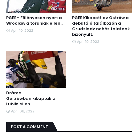
PGEE - Fölényesen nyert a
PGEE Kikapott az Ostrów a
Wroclaw a toruniak ellen...
debütáló találkozón a
Grudziadz nehéz falatnak
April 10, 2022
bizonyult.
April 10, 2022
Dráma
Gorzówban,kikaptak a
Lublin ellen.
April 08, 2022
POST A COMMENT