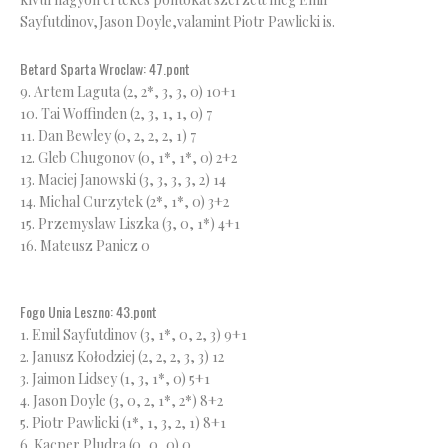
Sayfutdinov,Jason Doyle,valamint Piotr Pawlicki is.
Betard Sparta Wroclaw: 47.pont
9. Artem Laguta (2, 2*, 3, 3, 0) 10+1
10. Tai Woffinden (2, 3, 1, 1, 0) 7
11. Dan Bewley (0, 2, 2, 2, 1) 7
12. Gleb Chugonov (0, 1*, 1*, 0) 2+2
13. Maciej Janowski (3, 3, 3, 3, 2) 14
14. Michal Curzytek (2*, 1*, 0) 3+2
15. Przemyslaw Liszka (3, 0, 1*) 4+1
16. Mateusz Panicz 0
Fogo Unia Leszno: 43.pont
1. Emil Sayfutdinov (3, 1*, 0, 2, 3) 9+1
2. Janusz Kołodziej (2, 2, 2, 3, 3) 12
3. Jaimon Lidsey (1, 3, 1*, 0) 5+1
4. Jason Doyle (3, 0, 2, 1*, 2*) 8+2
5. Piotr Pawlicki (1*, 1, 3, 2, 1) 8+1
6. Kacper Pludra (0, 0, 0) 0