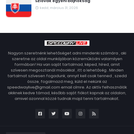
Szlovák egyéni bajnokság
kedd, március 31, 2026
Nagyon szeretnénk lehetőséget adni mindenki számára , aki
szeretne az oldal munkájában közreműködni valamilyen
formában! Ha van saját tartalmad, képed, híred, amit
szívesen megosztanál másokkal , itt a lehetőség . Minden
tartalmat szívesen fogadunk, annyit kell csak tenned , szedd
össze, fogalmazd meg, küld el nekünk az
speedwaylive@gmail.com email címre. Az aktív felhasználók
akiknek kedve támad, később saját fiókot kapnak az oldalon,
amivel azonnal közzé tudnak majd tenni tartalmakat.