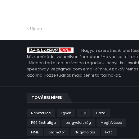
Újabb
Nagyon szeretnénk lehetősé
közreműködni valamilyen formában! Ha van saját tarta
. Minden tartalmat szívesen fogadunk, annyit kell csak
speedwaylive@gmail.com email címre. Az aktív felhasz
azonnal közzé tudnak majd tenni tartalmakat.
TOVÁBBI HÍREK
Nemzetközi
Egyéb
FIM
Hazai
PGE Ekstraliga
Lengyelország
Meghívásos
FIME
Jégmotor
Nagyhalász
Fotó