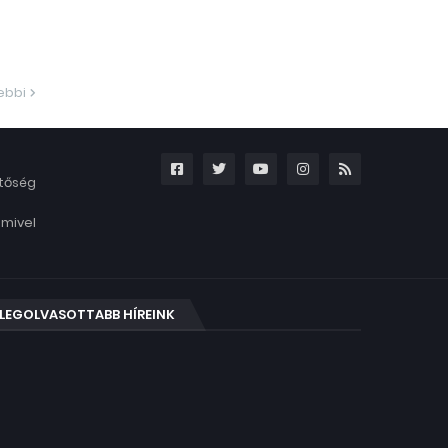
ebbi
etőség
amivel
LEGOLVASOTTABB HÍREINK