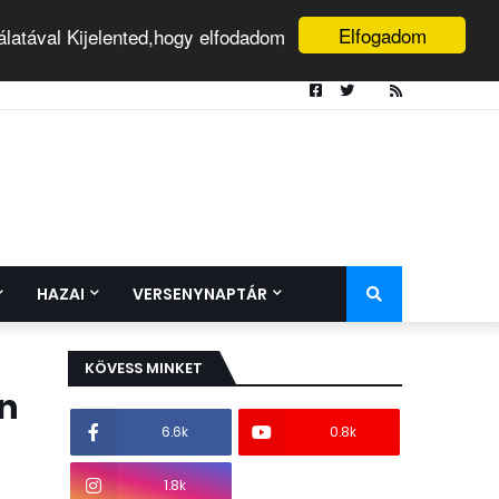
Elfogadom
álatával Kijelented,hogy elfodadom
HAZAI
VERSENYNAPTÁR
KÖVESS MINKET
án
6.6k
0.8k
1.8k