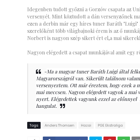
Idegenben tudott győzni a Gorzów csapata az Unia
versenyét. Mint köztudott a dán versenyzőnek ma
ezen a derbin már egy híres tuner Baráth "Luigi" 
szerelőként több világbajnoki érem is az ő munk
Norbert is nagyon szép sikert ért el,a mai sikere
Nagyon elégedett a csapat munkájával amit egy röv
-
Ma a magyar tuner Baráth Luigi által fel
Magyarországról van. Sikerült találnom valam
versenyeztem. Ott már éreztem, hogy ezek a 
mai meccsen. Nagyon elégedett vagyok a mai v
nyert. Elégedettek vagyunk ezzel az előnnyel
hangulat.
Tags
Anders Thomsen
Hazai
PGE Ekstraliga