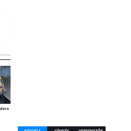
intése
nders
KEDVELT
CÍMKÉK
VERSENYZŐK