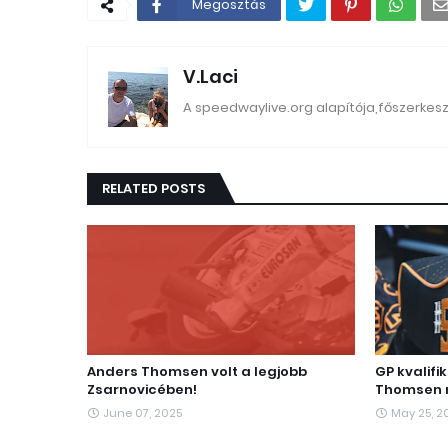
Megosztás
V.Laci
A speedwaylive.org alapítója,főszerkes
RELATED POSTS
Anders Thomsen volt a legjobb
GP kvalifi
Zsarnovicében!
Thomsen 
June 07, 2025
May 25, 2