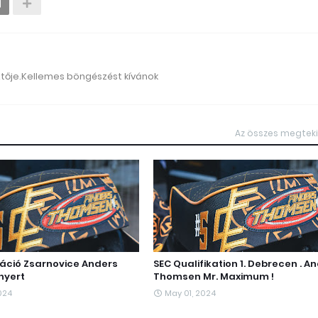
ztője.Kellemes böngészést kívánok
Az összes megtek
káció Zsarnovice Anders
SEC Qualifikation 1. Debrecen . A
nyert
Thomsen Mr. Maximum !
024
May 01, 2024