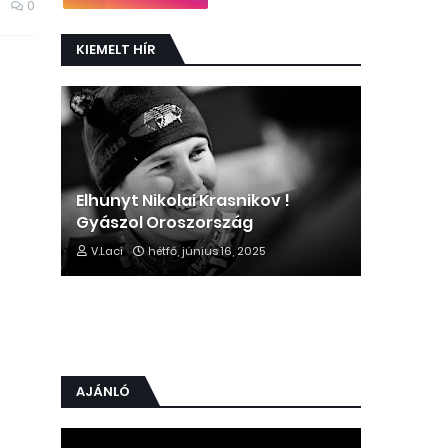
0
KIEMELT HÍR
Elhunyt Nikolai Krasnikov !
Gyászol Oroszország
V.Laci
hétfő, június 16, 2025
AJÁNLÓ