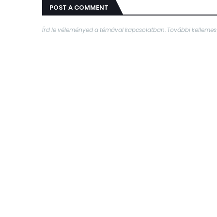
POST A COMMENT
Írd le véleményed a témával kapcsolatban. További kellemes