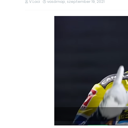
V.Laci
vasárnap, szeptember 19, 2021