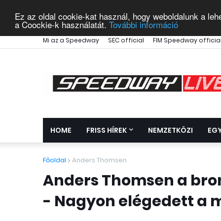
Ez az oldal cookie-kat használ, hogy weboldalunk a leh
a Coockie-k használatát.
További információ
Mi az a Speedway
SEC official
FIM Speedway officia
HOME
FRISS HÍREK
NEMZETKÖZI
EG
Főoldal
Anders Thomsen
Anders Thomsen a bron
- Nagyon elégedett a m