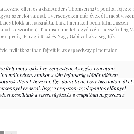
 Leszno ellen és a dán Anders Thomsen 12+1 ponttal fejezte 
gyar szerelői vannak a versenyeken már évek óta most viszo
Lajos blokkjait használta. Luigit nem kell bemutatni ,hiszen
ájának köszönhető. Thomsen mellett egyébként hosszú ideig V
kben pedig Faragó Ricsi,és Nagy Gabi voltak a segítők.
id nyilatkozatban fejtett ki az espeedway.pl portálon.
készített motorokkal versenyeztem. Az egész csapatom
it a múlt héten, amikor a dán bajnokság elődöntőjében
motorok illenek hozzám. Úgy döntöttem, hogy használom őket 
ersennyel és azzal, hogy a csapatom nyolcpontos előnnyel
 Most készülünk a visszavágóra,és a csapatban nagyszerű a