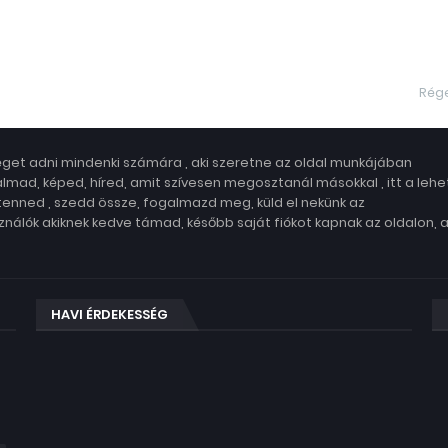
Rég
get adni mindenki számára , aki szeretne az oldal munkájában
lmad, képed, híred, amit szívesen megosztanál másokkal , itt a leh
 tenned , szedd össze, fogalmazd meg, küld el nekünk az
nálók akiknek kedve támad, később saját fiókot kapnak az oldalon, 
HAVI ÉRDEKESSÉG