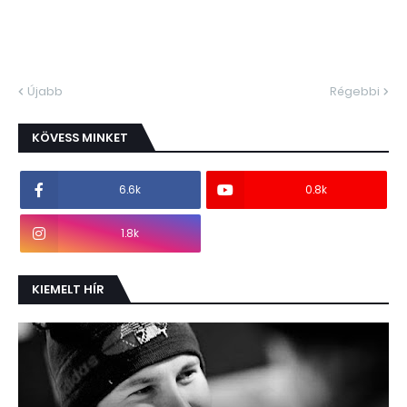
Újabb
Régebbi
KÖVESS MINKET
6.6k
0.8k
1.8k
KIEMELT HÍR