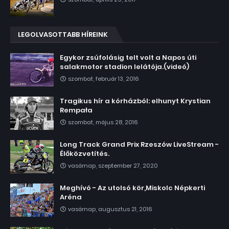
LEGOLVASOTTABB HÍREINK
Egykor zsúfolásig telt volt a Napos úti
salakmotor stadion lelátója.(videó)
szombat, február 13, 2016
Tragikus hír a kórházból: elhunyt Krystian
Rempała
szombat, május 28, 2016
Long Track Grand Prix Rzeszów LiveStream -
Élőközvetítés.
vasárnap, szeptember 27, 2020
Meghívó - Az utolsó kör,Miskolc Népkerti
Aréna
vasárnap, augusztus 21, 2016