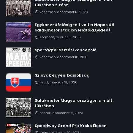
tükrében 2. rész
vasárnap, december 17, 2023
Egykor zsúfolásig telt volt a Napos úti
salakmotor stadion lelátója.(videó)
szombat, február 13, 2016
Sportágfejlesztési koncepció
vasárnap, december 16, 2018
Szlovák egyéni bajnokság
kedd, március 31, 2026
Salakmotor Magyarországon a múlt
tükrében
péntek, december 15, 2023
Speedway Grand Prix Krsko Élőben
szombat, április 29, 2017