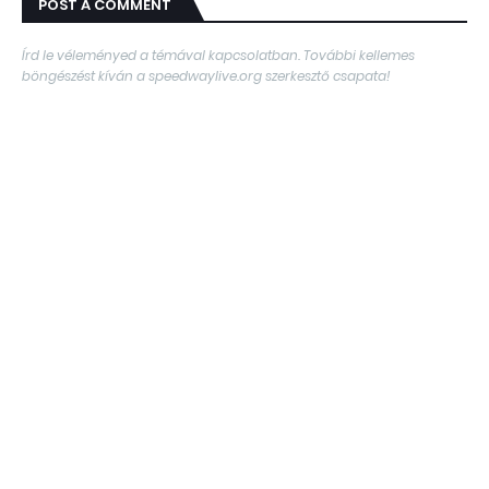
POST A COMMENT
Írd le véleményed a témával kapcsolatban. További kellemes
böngészést kíván a speedwaylive.org szerkesztő csapata!