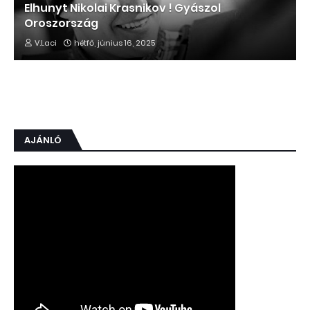
Elhunyt Nikolai Krasnikov ! Gyászol
Oroszország
V.Laci
hétfő, június 16, 2025
AJÁNLÓ