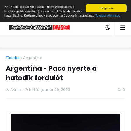
Ez az oldal cookie-kat használ, hogy weboldalunk a
Elfogadom
lehető legjobb formában jelenjen meg.A weboldal további
használatával Kijelented,hogy elfodadom a Coockie-k használatát.
További információ
Főoldal
Argentína
Argentína - Paco nyerte a
hatodik fordulót
AKrisz
hétfő, január 09, 2023
0