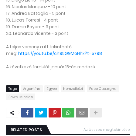
15. Diego Eleno - 14 pont
16. Nicolas Marquez - 10 pont
17. Andrea Battaglia - 5 pont
18. Lucas Torresi - 4 pont
19. Damin Boyero - 3 pont
20. Leonardo Vicente - 3 pont
A teljes verseny a itt tekinthető
meg:
https://youtu.be/ch95G9MoHhk?t=5798
A következő fordulót január 15-én rendezik.
Tags
Argentína
Egyéb
Nemzetközi
Paco Castagna
Pawel Miesiac
RELATED POSTS
Az összes megtekintése