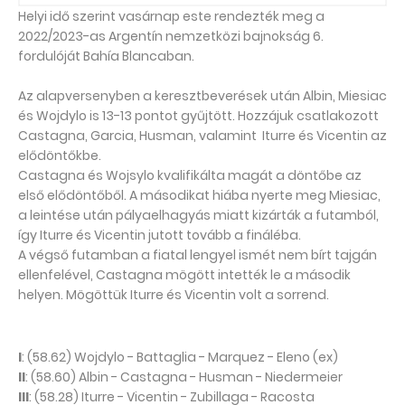
Helyi idő szerint vasárnap este rendezték meg a
2022/2023-as Argentín nemzetközi bajnokság 6.
fordulóját Bahía Blancaban.
Az alapversenyben a keresztbeverések után Albin, Miesiac
és Wojdylo is 13-13 pontot gyűjtött. Hozzájuk csatlakozott
Castagna, Garcia, Husman, valamint Iturre és Vicentin az
elődöntőkbe.
Castagna és Wojsylo kvalifikálta magát a döntőbe az
első elődöntőből. A másodikat hiába nyerte meg Miesiac,
a leintése után pályaelhagyás miatt kizárták a futamból,
így Iturre és Vicentin jutott tovább a fináléba.
A végső futamban a fiatal lengyel ismét nem bírt tajgán
ellenfelével, Castagna mögött intették le a második
helyen. Mögöttük Iturre és Vicentin volt a sorrend.
I
: (58.62) Wojdylo - Battaglia - Marquez - Eleno (ex)
II
: (58.60) Albin - Castagna - Husman - Niedermeier
III
: (58.28) Iturre - Vicentin - Zubillaga - Racosta