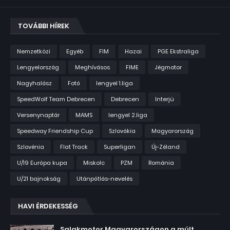
TOVÁBBI HÍREK
Nemzetközi
Egyéb
FIM
Hazai
PGE Ekstraliga
Lengyelország
Meghívásos
FIME
Jégmotor
Nagyhalász
Fotó
lengyel 1.liga
SpeedWolf Team Debrecen
Debrecen
Interjú
Versenynaptár
MAMS
lengyel 2.liga
Speedway Friendship Cup
Szlovákia
Magyarország
Szlovénia
Flat Track
Superligan
Új-Zéland
U/19 Európa kupa
Miskolc
PZM
Románia
U/21 bajnokság
Utánpótlás-nevelés
HAVI ÉRDEKESSÉG
Salakmotor Magyarországon a múlt