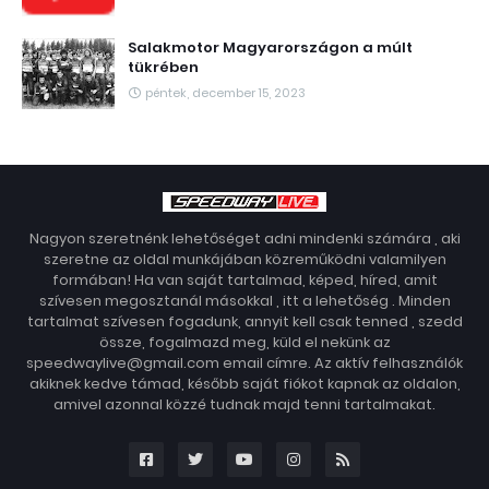
Salakmotor Magyarországon a múlt
tükrében
péntek, december 15, 2023
Nagyon szeretnénk lehetőséget adni mindenki számára , aki
szeretne az oldal munkájában közreműködni valamilyen
formában! Ha van saját tartalmad, képed, híred, amit
szívesen megosztanál másokkal , itt a lehetőség . Minden
tartalmat szívesen fogadunk, annyit kell csak tenned , szedd
össze, fogalmazd meg, küld el nekünk az
speedwaylive@gmail.com email címre. Az aktív felhasználók
akiknek kedve támad, később saját fiókot kapnak az oldalon,
amivel azonnal közzé tudnak majd tenni tartalmakat.