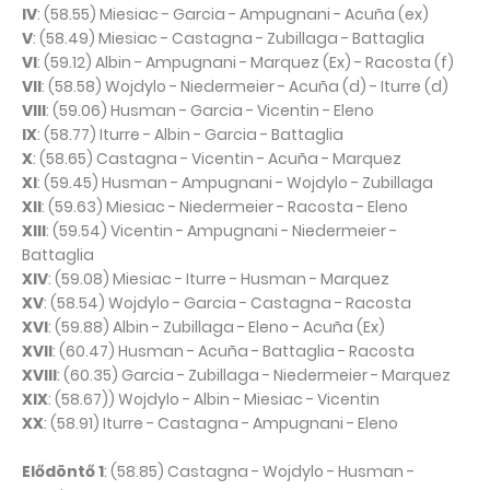
IV
: (58.55) Miesiac - Garcia - Ampugnani - Acuña (ex)
V
: (58.49) Miesiac - Castagna - Zubillaga - Battaglia
VI
: (59.12) Albin - Ampugnani - Marquez (Ex) - Racosta (f)
VII
: (58.58) Wojdylo - Niedermeier - Acuña (d) - Iturre (d)
VIII
: (59.06) Husman - Garcia - Vicentin - Eleno
IX
: (58.77) Iturre - Albin - Garcia - Battaglia
X
: (58.65) Castagna - Vicentin - Acuña - Marquez
XI
: (59.45) Husman - Ampugnani - Wojdylo - Zubillaga
XII
: (59.63) Miesiac - Niedermeier - Racosta - Eleno
XIII
: (59.54) Vicentin - Ampugnani - Niedermeier -
Battaglia
XIV
: (59.08) Miesiac - Iturre - Husman - Marquez
XV
: (58.54) Wojdylo - Garcia - Castagna - Racosta
XVI
: (59.88) Albin - Zubillaga - Eleno - Acuña (Ex)
XVII
: (60.47) Husman - Acuña - Battaglia - Racosta
XVIII
: (60.35) Garcia - Zubillaga - Niedermeier - Marquez
XIX
: (58.67)) Wojdylo - Albin - Miesiac - Vicentin
XX
: (58.91) Iturre - Castagna - Ampugnani - Eleno
Elődöntő 1
: (58.85) Castagna - Wojdylo - Husman -