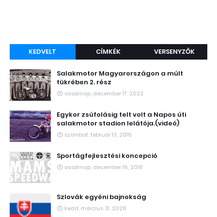
KEDVELT
CÍMKÉK
VERSENYZŐK
Salakmotor Magyarországon a múlt
tükrében 2. rész
vasárnap, december 17, 2023
Egykor zsúfolásig telt volt a Napos úti
salakmotor stadion lelátója.(videó)
szombat, február 13, 2016
Sportágfejlesztési koncepció
vasárnap, december 16, 2018
Szlovák egyéni bajnokság
kedd, március 31, 2026