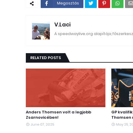
Megosztás
V.Laci
A speedwaylive.org alapítója,főszerkes
RELATED POSTS
Anders Thomsen volt a legjobb
GP kvalifi
Zsarnovicében!
Thomsen 
June 07, 2025
May 25, 2