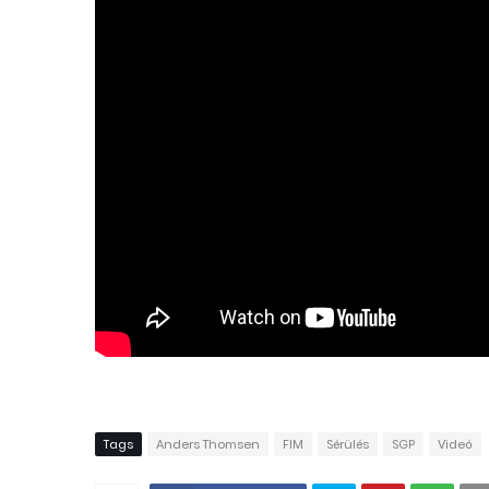
Tags
Anders Thomsen
FIM
Sérülés
SGP
Videó