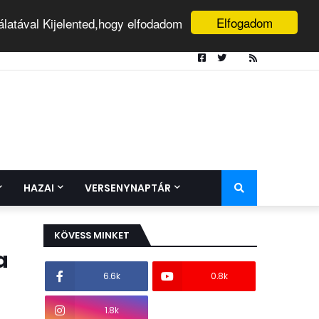
Elfogadom
álatával Kijelented,hogy elfodadom
HAZAI
VERSENYNAPTÁR
KÖVESS MINKET
a
6.6k
0.8k
1.8k