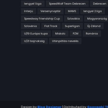
lengyel 1.liga
SpeedWolf Team Debrecen
Debrecen
Interjú
Versenynaptár
MAMS
lengyel 2.liga
Speedway Friendship Cup
Szlovákia
Magyarország
Szlovénia
Flat Track
Superligan
Új-Zéland
U/19 Európa kupa
Miskolc
PZM
Románia
U/21 bajnokság
Utánpótlás-nevelés
Design by
Blog Designer
| Distributed by
Gooyaabi 