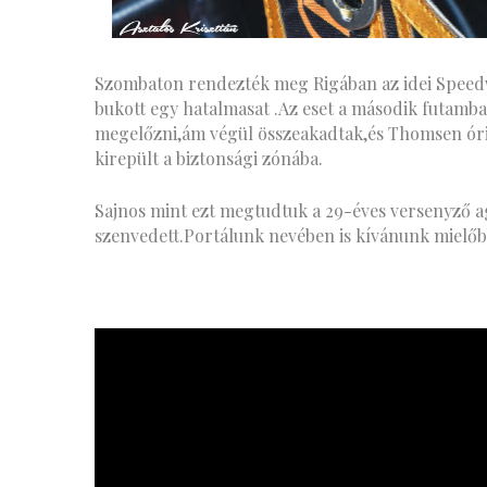
Szombaton rendezték meg Rigában az idei Speedw
bukott egy hatalmasat .Az eset a második futamban
megelőzni,ám végül összeakadtak,és Thomsen óriá
kirepült a biztonsági zónába.
Sajnos mint ezt megtudtuk a 29-éves versenyző a
szenvedett.Portálunk nevében is kívánunk mielőbb