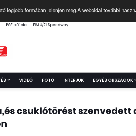
ető legjobb formában jelenjen meg.A weboldal további haszn
l
PGE official
FIM U/21 Speedway
YÉB
VIDEÓ
FOTÓ
INTERJÚK
EGYÉB ORSZÁGOK
és csuklótörést szenvedett 
ón