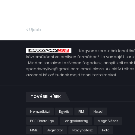
Újabb
Nagyon szeretnénk lehetősé
közreműködni valamilyen formában! Ha van saját tarta
. Minden tartalmat szívesen fogadunk, annyit kell csak
speedwaylive@gmail.com email címre. Az aktív felhasz
azonnal közzé tudnak majd tenni tartalmakat.
TOVÁBBI HÍREK
Nemzetközi
Egyéb
FIM
Hazai
PGE Ekstraliga
Lengyelország
Meghívásos
FIME
Jégmotor
Nagyhalász
Fotó