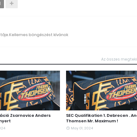
ztője.Kellemes böngészést kívánok
Az összes megtek
káció Zsarnovice Anders
SEC Qualifikation 1. Debrecen . A
nyert
Thomsen Mr. Maximum !
024
May 01, 2024