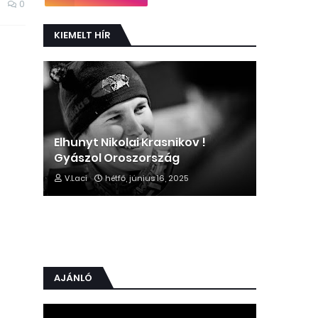
0
KIEMELT HÍR
Elhunyt Nikolai Krasnikov !
Gyászol Oroszország
V.Laci
hétfő, június 16, 2025
AJÁNLÓ