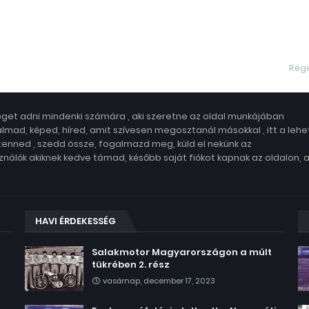
Rég
get adni mindenki számára , aki szeretne az oldal munkájában
lmad, képed, híred, amit szívesen megosztanál másokkal , itt a leh
 tenned , szedd össze, fogalmazd meg, küld el nekünk az
nálók akiknek kedve támad, később saját fiókot kapnak az oldalon, 
HAVI ÉRDEKESSÉG
Salakmotor Magyarországon a múlt
tükrében 2. rész
vasárnap, december 17, 2023