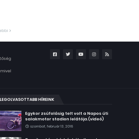
ebbi
etőség
amivel
LEGOLVASOTTABB HÍREINK
Egykor zsúfolásig telt volt a Napos úti
salakmotor stadion lelátója.(videó)
szombat, február 13, 2016