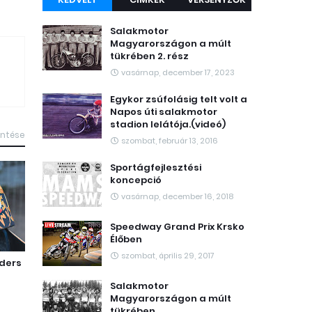
Salakmotor
Magyarországon a múlt
tükrében 2. rész
vasárnap, december 17, 2023
Egykor zsúfolásig telt volt a
Napos úti salakmotor
stadion lelátója.(videó)
intése
szombat, február 13, 2016
Sportágfejlesztési
koncepció
vasárnap, december 16, 2018
Speedway Grand Prix Krsko
Élőben
szombat, április 29, 2017
nders
Salakmotor
Magyarországon a múlt
tükrében