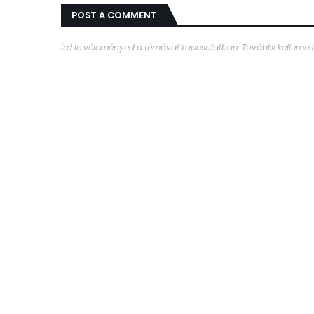
POST A COMMENT
Írd le véleményed a témával kapcsolatban. További kellemes