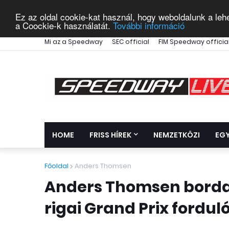
Ez az oldal cookie-kat használ, hogy weboldalunk a leh
a Coockie-k használatát.
További információ
Mi az a Speedway
SEC official
FIM Speedway officia
HOME
FRISS HÍREK
NEMZETKÖZI
EG
Főoldal
Anders Thomsen
Anders Thomsen borda,
rigai Grand Prix fordul