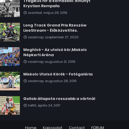
Tragikus hír a kórházból: elhunyt
Krystian Rempała
szombat, május 28, 2016
Long Track Grand Prix Rzeszów
LiveStream - Élőközvetítés.
vasárnap, szeptember 27, 2020
Meghívó - Az utolsó kör,Miskolc
Népkerti Aréna
vasárnap, augusztus 21, 2016
Miskolc Utolsó Körök - Fotógaléria
vasárnap, augusztus 28, 2016
Gollob állapota rosszabb a vártnál
hétfő, április 24, 2017
Home
Kapcsolat
Contact
FÓRUM