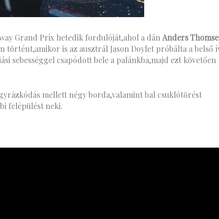
ay Grand Prix hetedik fordulóját,ahol a dán
Anders Thoms
 történt,amikor is az ausztrál Jason Doylet próbálta a belső 
si sebességgel csapódott bele a palánkba,majd ezt követően
gyrázkódás mellett négy borda,valamint bal csuklótörést
i felépülést neki.