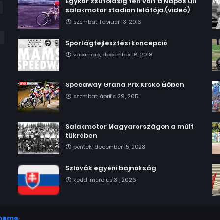
Egykor zsúfolásig telt volt a Napos úti
salakmotor stadion lelátója.(videó)
szombat, február 13, 2016
Sportágfejlesztési koncepció
vasárnap, december 16, 2018
Speedway Grand Prix Krsko Élőben
szombat, április 29, 2017
Salakmotor Magyarországon a múlt
tükrében
péntek, december 15, 2023
Szlovák egyéni bajnokság
kedd, március 31, 2026
Theme