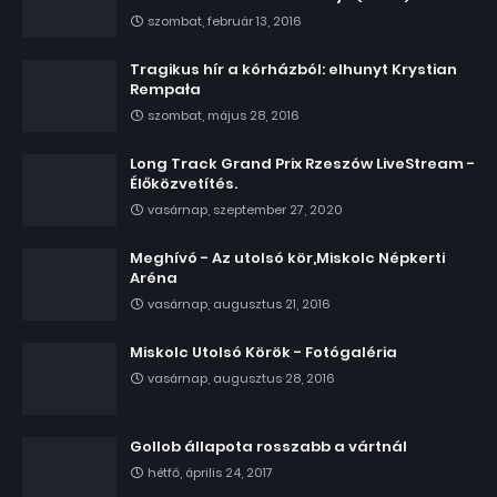
szombat, február 13, 2016
Tragikus hír a kórházból: elhunyt Krystian
Rempała
szombat, május 28, 2016
Long Track Grand Prix Rzeszów LiveStream -
Élőközvetítés.
vasárnap, szeptember 27, 2020
Meghívó - Az utolsó kör,Miskolc Népkerti
Aréna
vasárnap, augusztus 21, 2016
Miskolc Utolsó Körök - Fotógaléria
vasárnap, augusztus 28, 2016
Gollob állapota rosszabb a vártnál
hétfő, április 24, 2017