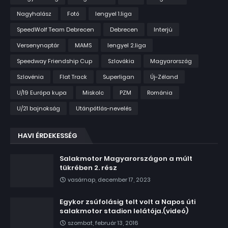
Nagyhalász
Fotó
lengyel 1.liga
SpeedWolf Team Debrecen
Debrecen
Interjú
Versenynaptár
MAMS
lengyel 2.liga
Speedway Friendship Cup
Szlovákia
Magyarország
Szlovénia
Flat Track
Superligan
Új-Zéland
U/19 Európa kupa
Miskolc
PZM
Románia
U/21 bajnokság
Utánpótlás-nevelés
HAVI ÉRDEKESSÉG
Salakmotor Magyarországon a múlt
tükrében 2. rész
vasárnap, december 17, 2023
Egykor zsúfolásig telt volt a Napos úti
salakmotor stadion lelátója.(videó)
szombat, február 13, 2016