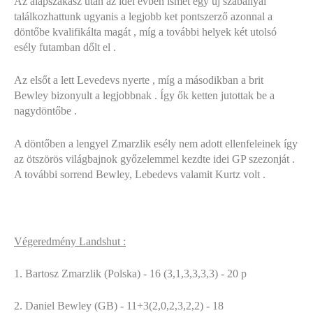
Az alapszakasz után az idei évben ismét egy új szabállyal
találkozhattunk ugyanis a legjobb ket pontszerző azonnal a
döntőbe kvalifikálta magát , míg a további helyek két utolsó
esély futamban dőlt el .
Az elsőt a lett Levedevs nyerte , míg a másodikban a brit
Bewley bizonyult a legjobbnak . Így ők ketten jutottak be a
nagydöntőbe .
A döntőben a lengyel Zmarzlik esély nem adott ellenfeleinek így
az ötszörös világbajnok győzelemmel kezdte idei GP szezonját .
A további sorrend Bewley, Lebedevs valamit Kurtz volt .
Végeredmény Landshut :
1.
Bartosz Zmarzlik (Polska) - 16 (3,1,3,3,3,
3
) -
20 p
2.
Daniel Bewley (GB) - 11
+3
(2,0,2,3,2,
2
) -
18