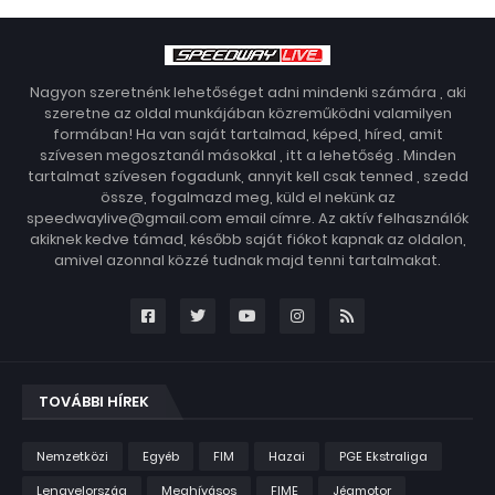
Nagyon szeretnénk lehetőséget adni mindenki számára , aki
szeretne az oldal munkájában közreműködni valamilyen
formában! Ha van saját tartalmad, képed, híred, amit
szívesen megosztanál másokkal , itt a lehetőség . Minden
tartalmat szívesen fogadunk, annyit kell csak tenned , szedd
össze, fogalmazd meg, küld el nekünk az
speedwaylive@gmail.com email címre. Az aktív felhasználók
akiknek kedve támad, később saját fiókot kapnak az oldalon,
amivel azonnal közzé tudnak majd tenni tartalmakat.
TOVÁBBI HÍREK
Nemzetközi
Egyéb
FIM
Hazai
PGE Ekstraliga
Lengyelország
Meghívásos
FIME
Jégmotor