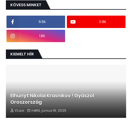
KÖVESS MINKET
6.6k
0.8k
1.8k
KIEMELT HÍR
Elhunyt Nikolai Krasnikov ! Gyászol
Oroszország
V.Laci
hétfő, június 16, 2025