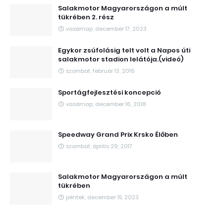
Salakmotor Magyarországon a múlt
tükrében 2. rész
vasárnap, december 17, 2023
Egykor zsúfolásig telt volt a Napos úti
salakmotor stadion lelátója.(videó)
szombat, február 13, 2016
Sportágfejlesztési koncepció
vasárnap, december 16, 2018
Speedway Grand Prix Krsko Élőben
szombat, április 29, 2017
Salakmotor Magyarországon a múlt
tükrében
péntek, december 15, 2023