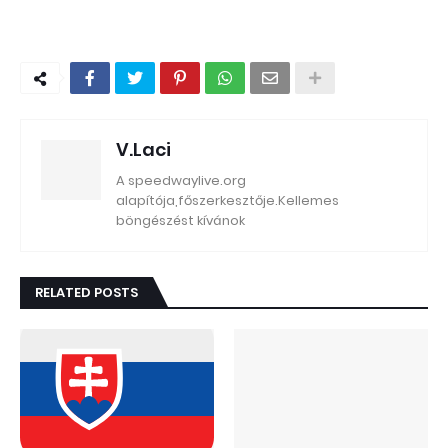
V.Laci
A speedwaylive.org
alapítója,főszerkesztője.Kellemes
böngészést kívánok
RELATED POSTS