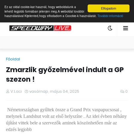
Ez az oldal cookie-kat használ, hogy weboldalunk a
Elfogadom
lehető legjobb formában jelenjen meg.A weboldal további
használatával Kijelented,hogy elfodadom a Coockie-k használatát.
További információ
Főoldal
Zmarzlik győzelmével indult a GP
szezon !
V.Laci
vasárnap, május 04, 2025
0
Németországban gyűltek össze a Grand Prix vaspapucsosai ,
melynek Landshut volt az első helyszíne . Az idei évben néhány
újítást vittek bele a szervezők aminek köszönhetően már az
edzés legjobb