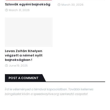
Szlovák egyéni bajnokság
March 30, 2026
March 31, 2026
Lovas Zoltán 9.helyen
végzett a német nyílt
bajnokságban !
June 19, 2025
POST A COMMENT
Írd le véleményed a témával kapcsolatban. További kellemes
böngészést kíván a speedwaylive.org szerkesztő csapata!