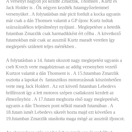
A versenyt nagyon jól kezdte Zmarzlik, Thomsen , Kurtz és
Jack Holder is . Ők négyen kezdték futamgyőzelemmel
versenyüket . A folytatásban már picit fordult a kocka ugyanis
már csak a dán Thomsen valamit a GP újonc Kurtz tudtak
százszázalékos teljesítményt nyújtani . Meglepetésre a hetedik
futamban Zmarzlik csak harmadikként ért célba . A következő
futamokban már csak az ausztrál Kurtz maradt veretlen így
meglepetés született teljes mértékben .
A folytatásban a 14. futam okozott nagy meglepetést ugyanis a
cseh Kvech verte magabiztosan az addig versenyben vezető
Kurtzot valamit a dán Thomsent is . A 15.futamban Zmarzlik
osztotta a lapokat és fantasztikus motorozásnak köszönhetően
verte meg Jack Holdert . Az ezt követő futamban Lebedevs
brillírozott így a lett motoros szépen csatlakozni kezdett az
élmezőnyhöz . A 17.futam meghozta első nagy meglepetését,
ugyanis a dán Thomsen pont nélkül maradt futamában . A
18.futam ismét Lebedevs sikerét hozta majd ezt követően a
19.futamban Zmarzlik utasította maga mögé az ausztrál ifjoncot.