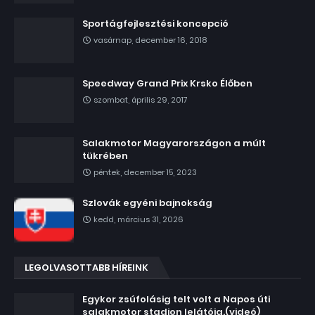
Sportágfejlesztési koncepció
vasárnap, december 16, 2018
Speedway Grand Prix Krsko Élőben
szombat, április 29, 2017
Salakmotor Magyarországon a múlt
tükrében
péntek, december 15, 2023
Szlovák egyéni bajnokság
kedd, március 31, 2026
LEGOLVASOTTABB HÍREINK
Egykor zsúfolásig telt volt a Napos úti
salakmotor stadion lelátója.(videó)