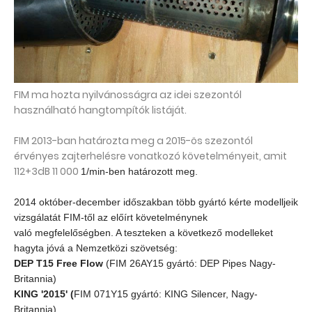
FIM ma hozta nyilvánosságra az idei szezontól
használható hangtompítók listáját.
FIM 2013-ban határozta meg a 2015-ös szezontól
érvényes zajterhelésre vonatkozó követelményeit, amit
112+3dB 11 000
1/min-ben határozott meg.
2014 október-december időszakban több gyártó kérte modelljeik
vizsgálatát FIM-től az előírt követelménynek
való megfelelőségben. A teszteken a következő modelleket
hagyta jóvá a Nemzetközi szövetség:
DEP T15 Free Flow
(FIM 26AY15 gyártó: DEP Pipes Nagy-
Britannia)
KING '2015' (
FIM 071Y15 gyártó: KING Silencer, Nagy-
Britannia)