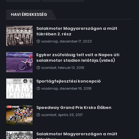
HAVI ÉRDEKESSÉG
Salakmotor Magyarországon a múlt
tükrében 2. rész
vasárnap, december 17, 2023
Egykor zsúfolásig telt volt a Napos úti
salakmotor stadion lelátója.(videó)
szombat, február 13, 2016
Sportágfejlesztési koncepció
vasárnap, december 16, 2018
Speedway Grand Prix Krsko Élőben
szombat, április 29, 2017
Salakmotor Magyarországon a múlt