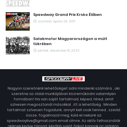
Speedway Grand Prix Krsko Élőben
szombat, április 29, 2017
Salakmotor Magyarországon a múlt
tükrében
péntek, december 15, 2023
Nagyon szeretnénk lehetőséget adni mindenki számára , aki
szeretne az oldal munkájában közreműködni valamilyen
formában! Ha van saját tartalmad, képed, híred, amit
szívesen megosztanál másokkal , itt a lehetőség . Minden
tartalmat szívesen fogadunk, annyit kell csak tenned , szedd
össze, fogalmazd meg, küld el nekünk az
speedwaylive@gmail.com email címre. Az aktív felhasználók
akiknek kedve támad, később saját fiókot kapnak az oldalon,