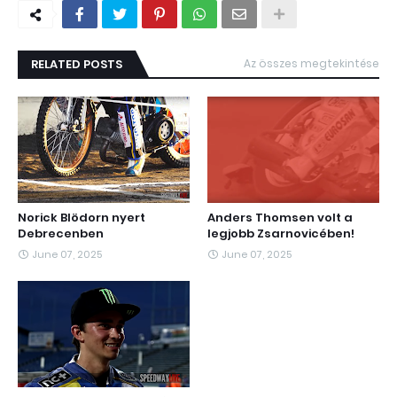
RELATED POSTS
Az összes megtekintése
Norick Blödorn nyert
Anders Thomsen volt a
Debrecenben
legjobb Zsarnovicében!
June 07, 2025
June 07, 2025