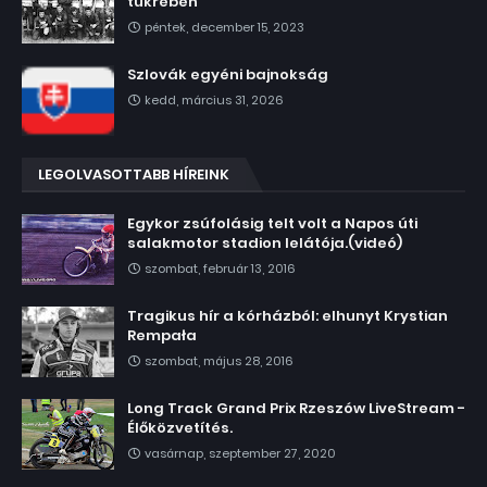
tükrében
péntek, december 15, 2023
Szlovák egyéni bajnokság
kedd, március 31, 2026
LEGOLVASOTTABB HÍREINK
Egykor zsúfolásig telt volt a Napos úti
salakmotor stadion lelátója.(videó)
szombat, február 13, 2016
Tragikus hír a kórházból: elhunyt Krystian
Rempała
szombat, május 28, 2016
Long Track Grand Prix Rzeszów LiveStream -
Élőközvetítés.
vasárnap, szeptember 27, 2020