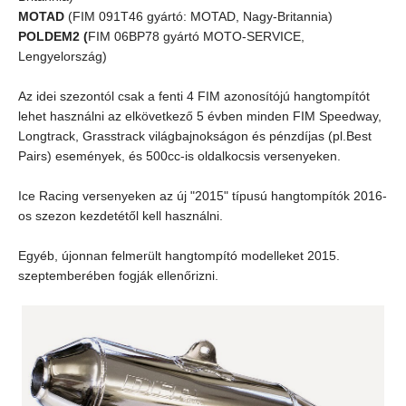
MOTAD
(FIM 091T46 gyártó: MOTAD, Nagy-Britannia)
POLDEM2 (
FIM 06BP78 gyártó MOTO-SERVICE,
Lengyelország)
Az idei szezontól csak a fenti 4 FIM azonosítójú hangtompítót
lehet használni az elkövetkező 5 évben minden FIM Speedway,
Longtrack, Grasstrack világbajnokságon és pénzdíjas (pl.Best
Pairs) események, és 500cc-is oldalkocsis versenyeken.
Ice Racing versenyeken az új "2015" típusú hangtompítók 2016-
os szezon kezdetétől kell használni.
Egyéb, újonnan felmerült hangtompító modelleket
2015.
szeptemberében fogják
ellenőrizni.