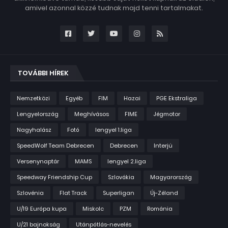
amivel azonnal közzé tudnak majd tenni tartalmakat.
TOVÁBBI HÍREK
Nemzetközi
Egyéb
FIM
Hazai
PGE Ekstraliga
Lengyelország
Meghívásos
FIME
Jégmotor
Nagyhalász
Fotó
lengyel 1.liga
SpeedWolf Team Debrecen
Debrecen
Interjú
Versenynaptár
MAMS
lengyel 2.liga
Speedway Friendship Cup
Szlovákia
Magyarország
Szlovénia
Flat Track
Superligan
Új-Zéland
U/19 Európa kupa
Miskolc
PZM
Románia
U/21 bajnokság
Utánpótlás-nevelés