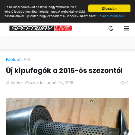
Ez az oldal cookie-kat használ, hogy weboldalunk a
Elfogadom
lehető legjobb formában jelenjen meg.A weboldal további
használatával Kijelented,hogy elfodadom a Coockie-k használatát.
További információ
Főoldal
FIM
Új kipufogók a 2015-ös szezontól
AKrisz
szerda, január 14, 2015
0