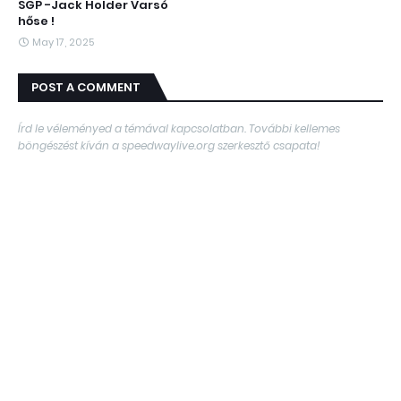
SGP -Jack Holder Varsó
hőse !
May 17, 2025
POST A COMMENT
Írd le véleményed a témával kapcsolatban. További kellemes
böngészést kíván a speedwaylive.org szerkesztő csapata!