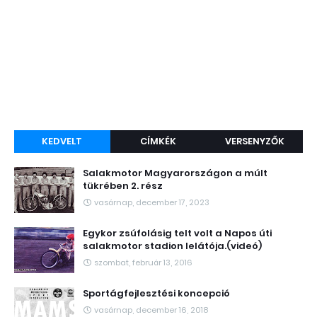
KEDVELT
CÍMKÉK
VERSENYZŐK
Salakmotor Magyarországon a múlt
tükrében 2. rész
vasárnap, december 17, 2023
Egykor zsúfolásig telt volt a Napos úti
salakmotor stadion lelátója.(videó)
szombat, február 13, 2016
Sportágfejlesztési koncepció
vasárnap, december 16, 2018