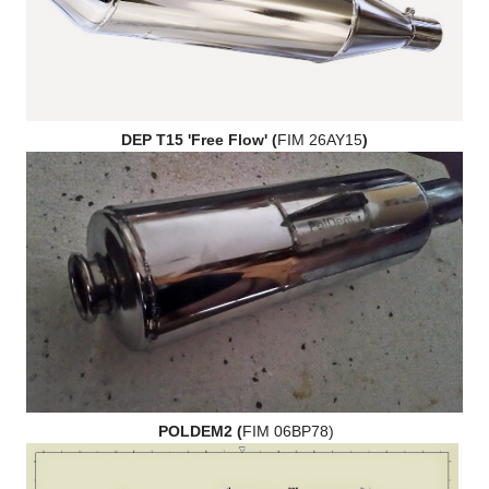
DEP T15 'Free Flow' (
FIM 26AY15
)
POLDEM2 (
FIM 06BP78)