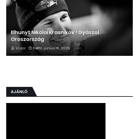
Elhunyt Nikolai Krasnikov ! Gyászol
Oroszország
V.Laci
hétfő, június 16, 2025
AJÁNLÓ