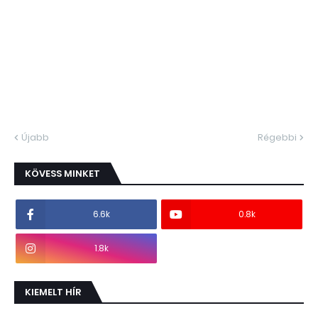
Újabb
Régebbi
KÖVESS MINKET
6.6k
0.8k
1.8k
KIEMELT HÍR