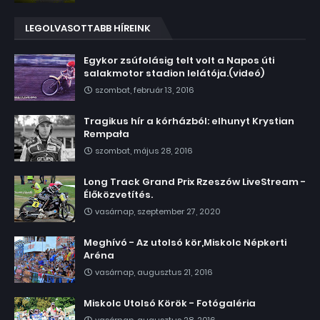
LEGOLVASOTTABB HÍREINK
Egykor zsúfolásig telt volt a Napos úti
salakmotor stadion lelátója.(videó)
szombat, február 13, 2016
Tragikus hír a kórházból: elhunyt Krystian
Rempała
szombat, május 28, 2016
Long Track Grand Prix Rzeszów LiveStream -
Élőközvetítés.
vasárnap, szeptember 27, 2020
Meghívó - Az utolsó kör,Miskolc Népkerti
Aréna
vasárnap, augusztus 21, 2016
Miskolc Utolsó Körök - Fotógaléria