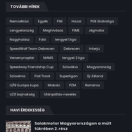
TOVÁBBI HÍREK
Nemzetközi
Egyéb
FIM
Hazai
PGE Ekstraliga
Lengyelország
Meghívásos
FIME
Jégmotor
Nagyhalász
Fotó
lengyel 1.liga
SpeedWolf Team Debrecen
Debrecen
Interjú
Versenynaptár
MAMS
lengyel 2.liga
Speedway Friendship Cup
Szlovákia
Magyarország
Szlovénia
Flat Track
Superligan
Új-Zéland
U/19 Európa kupa
Miskolc
PZM
Románia
U/21 bajnokság
Utánpótlás-nevelés
HAVI ÉRDEKESSÉG
Salakmotor Magyarországon a múlt
tükrében 2. rész