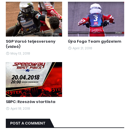
SGP Varsó teljesverseny
Újra Fogo Team győzelem
(videó)
April 21, 2018
May 13, 2018
SBPC: Rzeszów startlista
April 18, 2018
POST A COMMENT