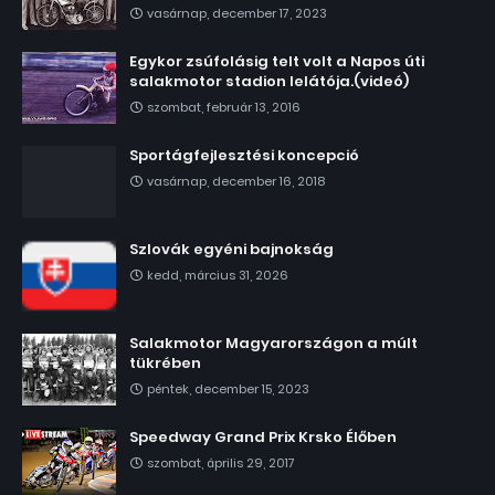
vasárnap, december 17, 2023
Egykor zsúfolásig telt volt a Napos úti
salakmotor stadion lelátója.(videó)
szombat, február 13, 2016
Sportágfejlesztési koncepció
vasárnap, december 16, 2018
Szlovák egyéni bajnokság
kedd, március 31, 2026
Salakmotor Magyarországon a múlt
tükrében
péntek, december 15, 2023
Speedway Grand Prix Krsko Élőben
szombat, április 29, 2017