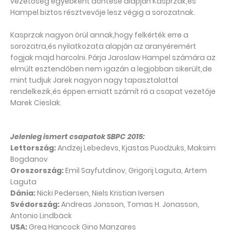
vezetőség egyébként döntése alapján Kasprzak,és
Hampel biztos résztvevője lesz végig a sorozatnak.
Kasprzak nagyon örül annak,hogy felkérték erre a
sorozatra,és nyilatkozata alapján az aranyéremért
fogjak majd harcolni. Párja Jaroslaw Hampel számára az
elmúlt esztendőben nem igazán a legjobban sikerült,de
mint tudjuk Jarek nagyon nagy tapasztalattal
rendelkezik,és éppen emiatt számít rá a csapat vezetője
Marek Cieslak.
Jelenleg ismert csapatok SBPC 2015:
Lettország:
Andzej Lebedevs, Kjastas Puodżuks, Maksim
Bogdanov
Oroszország:
Emil Sayfutdinov, Grigorij Laguta, Artem
Laguta
Dánia:
Nicki Pedersen, Niels Kristian Iversen
Svédország:
Andreas Jonsson, Tomas H. Jonasson,
Antonio Lindbäck
USA:
Greg Hancock Gino Manzares