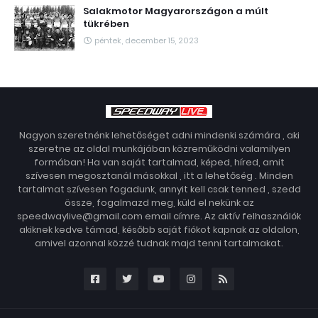
Salakmotor Magyarországon a múlt
tükrében
péntek, december 15, 2023
Nagyon szeretnénk lehetőséget adni mindenki számára , aki
szeretne az oldal munkájában közreműködni valamilyen
formában! Ha van saját tartalmad, képed, híred, amit
szívesen megosztanál másokkal , itt a lehetőség . Minden
tartalmat szívesen fogadunk, annyit kell csak tenned , szedd
össze, fogalmazd meg, küld el nekünk az
speedwaylive@gmail.com email címre. Az aktív felhasználók
akiknek kedve támad, később saját fiókot kapnak az oldalon,
amivel azonnal közzé tudnak majd tenni tartalmakat.