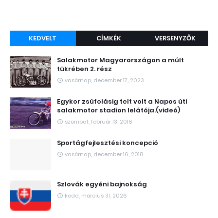
KEDVELT
CÍMKÉK
VERSENYZŐK
Salakmotor Magyarországon a múlt
tükrében 2. rész
vasárnap, december 17, 2023
Egykor zsúfolásig telt volt a Napos úti
salakmotor stadion lelátója.(videó)
szombat, február 13, 2016
Sportágfejlesztési koncepció
vasárnap, december 16, 2018
Szlovák egyéni bajnokság
kedd, március 31, 2026