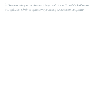
Írd le véleményed a témával kapcsolatban. További kellemes
böngészést kíván a speedwaylive.org szerkesztő csapata!