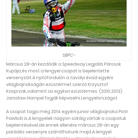
SBPC-
Március 28-án kezdődik a Speedway Legjobb Párosok
Kupája,és most a lengyel csapat is bejelentette
versenyzőit.A nyitófordulón a tavalyi évad egyéni
világbajnokságán ezüstérmet szerző Krzysztof
Kasprzak,valamint az egykori ezüstérmes (2010,2013)
Jaroslaw Hampel fogják képviselni Lengyelországot.
A csapat tagja még 2014 egyéni junior világbajnoka Piotr
Pawlicki is.A lengyelek nagyon sokáig vártak a csapatuk
bejelentésével,de ennek ellenére március 28-án egy
parádés versenyre számíthatunk majd.A lengyel