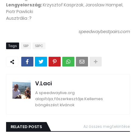
Lengyelország:
Krzysztof Kasprzak, Jaroslaw Hampel,
Piotr Pawlicki
Ausztrália :?
speedwaybestpairs.com
Tags
SBP
SBPC
V.Laci
A speedwaylive.org
alapítója,főszerkesztője.Kellemes
böngészést kívánok
RELATED POSTS
Az összes megtekintése