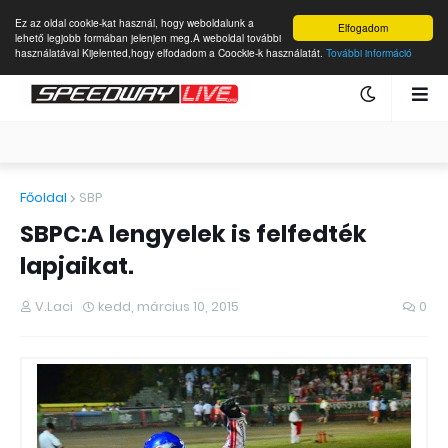
Ez az oldal cookie-kat használ, hogy weboldalunk a
Elfogadom
lehető legjobb formában jelenjen meg.A weboldal további
használatával Kijelented,hogy elfodadom a Coockie-k használatát.
További információ
Főoldal
SBP
SBPC:A lengyelek is felfedték
lapjaikat.
V.Laci
kedd, március 10, 2015
0