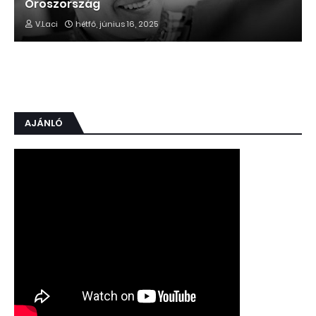
Oroszország
V.Laci
hétfő, június 16, 2025
AJÁNLÓ