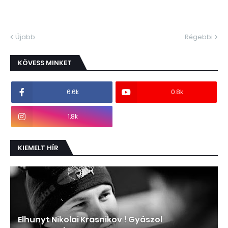
Újabb
Régebbi
KÖVESS MINKET
6.6k
0.8k
1.8k
KIEMELT HÍR
Elhunyt Nikolai Krasnikov ! Gyászol