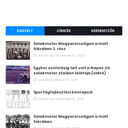
KEDVELT
CÍMKÉK
VERSENYZŐK
Salakmotor Magyarországon a múlt
tükrében 2. rész
vasárnap, december 17, 2023
Egykor zsúfolásig telt volt a Napos úti
salakmotor stadion lelátója.(videó)
szombat, február 13, 2016
Sportágfejlesztési koncepció
vasárnap, december 16, 2018
Salakmotor Magyarországon a múlt
tükrében