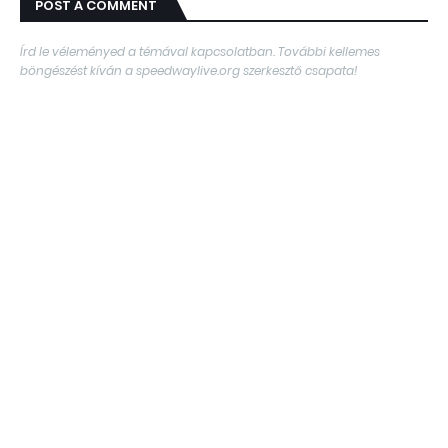
POST A COMMENT
Írd le véleményed a témával kapcsolatban. További kellemes
böngészést kíván a speedwaylive.org szerkesztő csapata!