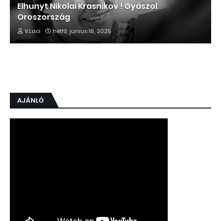
Elhunyt Nikolai Krasnikov ! Gyászol
Oroszország
V.Laci
hétfő, június 16, 2025
AJÁNLÓ