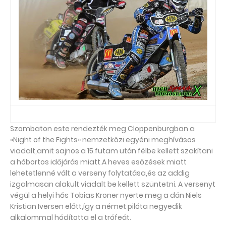
Szombaton este rendezték meg Cloppenburgban a
«Night of the Fights» nemzetközi egyéni meghívásos
viadalt,amit sajnos a 15.futam után félbe kellett szakítani
a hóbortos időjárás miatt.A heves esőzések miatt
lehetetlenné vált a verseny folytatása,és az addig
izgalmasan alakult viadalt be kellett szüntetni. A versenyt
végül a helyi hős Tobias Kroner nyerte meg a dán Niels
Kristian Iversen előtt,így a német pilóta negyedik
alkalommal hódította el a trófeát.