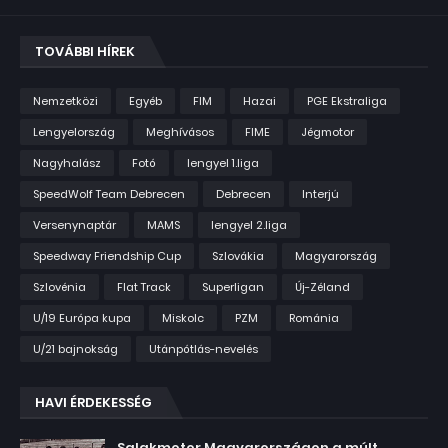
TOVÁBBI HÍREK
Nemzetközi
Egyéb
FIM
Hazai
PGE Ekstraliga
Lengyelország
Meghívásos
FIME
Jégmotor
Nagyhalász
Fotó
lengyel 1.liga
SpeedWolf Team Debrecen
Debrecen
Interjú
Versenynaptár
MAMS
lengyel 2.liga
Speedway Friendship Cup
Szlovákia
Magyarország
Szlovénia
Flat Track
Superligan
Új-Zéland
U/19 Európa kupa
Miskolc
PZM
Románia
U/21 bajnokság
Utánpótlás-nevelés
HAVI ÉRDEKESSÉG
Salakmotor Magyarországon a múlt