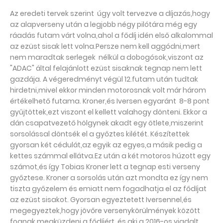
Az eredeti tervek szerint úgy volt tervezve a díjazás,hogy
az alapverseny után a legjobb négy pilótára még egy
ráadás futam várt volna,ahol a fődíj idén első alkalommal
az ezüst sisak lett volna.Persze nem kell aggódni,mert
nem maradtak serlegek nélkül a dobogósok,viszont az
"ADAC" által felajánlott ezüst sisaknak tegnap nem lett
gazdája. A végeredményt végül 12.futam után tudtak
hirdetni,mivel ekkor minden motorosnak volt már három
értékelhető futama. Kroner,és Iversen egyaránt 8-8 pont
gyűjtöttek,ezt viszont el kellett valahogy dönteni. Ekkor a
dán csapatvezető hölgynek akadt egy ötlete,miszerint
sorsolással döntsék el a győztes kilétét. Készítettek
gyorsan két cédulát,az egyik az egyes,a másik pedig a
kettes számmal ellátva.Ez után a két motoros húzott egy
számot,és így Tobias Kroner lett a tegnap esti verseny
győztese. Kroner a sorsolás után azt mondta ez így nem
tiszta győzelem és emiatt nem fogadhatja el az fődíjat
az ezüst sisakot. Gyorsan egyeztetett Iversennel,és
megegyeztek,hogy jövőre versenykörülmények között
fognak megküzdeni a fődíjért ,és aki a 2016-os viadalt