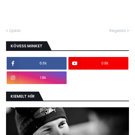
Újabb
Régebbi
KÖVESS MINKET
6.6k
0.8k
1.8k
KIEMELT HÍR