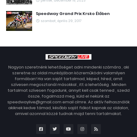
péntek, december 15, 2023
Speedway Grand Prix Krsko Élőben
szombat, április 29, 2017
Nagyon szeretnénk lehetőséget adni mindenki számára , aki
szeretne az oldal munkájában közreműködni valamilyen
formában! Ha van saját tartalmad, képed, híred, amit
szívesen megosztanál másokkal , itt a lehetőség . Minden
tartalmat szívesen fogadunk, annyit kell csak tenned , szedd
össze, fogalmazd meg, küld el nekünk az
speedwaylive@gmail.com email címre. Az aktív felhasználók
akiknek kedve támad, később saját fiókot kapnak az oldalon,
amivel azonnal közzé tudnak majd tenni tartalmakat.