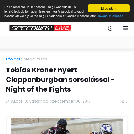
Ez az oldal cookie-kat használ, hogy weboldalunk a
Elfogadom
lehető legjobb formában jelenjen meg.A weboldal további
használatával Kijelented,hogy elfodadom a Coockie-k használatát.
További információ
Főoldal
Meghívásos
Tobias Kroner nyert
Cloppenburgban sorsolással -
Night of the Fights
V.Laci
vasárnap, szeptember 06, 2015
0