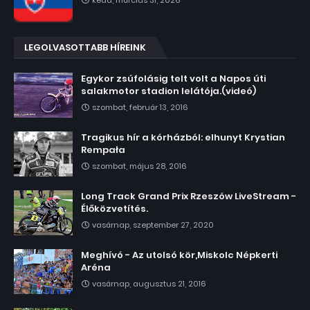
kedd, március 31, 2026
LEGOLVASOTTABB HÍREINK
Egykor zsúfolásig telt volt a Napos úti
salakmotor stadion lelátója.(videó)
szombat, február 13, 2016
Tragikus hír a kórházból: elhunyt Krystian
Rempała
szombat, május 28, 2016
Long Track Grand Prix Rzeszów LiveStream -
Élőközvetítés.
vasárnap, szeptember 27, 2020
Meghívó - Az utolsó kör,Miskolc Népkerti
Aréna
vasárnap, augusztus 21, 2016