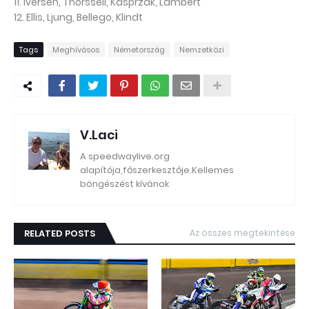
11. Iversen, Thorssell, Kasprzak, Lambert
12. Ellis, Ljung, Bellego, Klindt
Tags
Meghívásos
Németország
Nemzetközi
V.Laci
A speedwaylive.org
alapítója,főszerkesztője.Kellemes
böngészést kívánok
RELATED POSTS
Az összes megtekintése