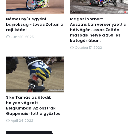
Német nyílt egyéni
Magosi Norbert
bajnokság - Lovas Zoltán a
Ausztriában versenyzett a
rajtlistán !
hétvégén. Lovas Zoltán
második helye a 250-es
June 10, 2025
kategóriában.
October 17, 2022
Sike Tamás az ötödik
helyen végzett
Belgiumban. Az osztrák
Gappmaier lett a győztes
April 24, 2022