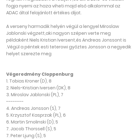
fogja nyerni az haza viheti majd első alkalommal az
ADAC által felajánlott értékes díjat.
A verseny harmadik helyén végül a lengyel Miroslaw
Jablonski végzett,aki nagyon szépen verte meg
példaként Niels Kristian Iversent,és Andreas Jonssont is
.Végül a péntek esti teterowi győztes Jonsson a negyedik
helyet szerezte meg
Végeredmény Cloppenburg
1. Tobias Kroner (D), 8
2. Niels-Kristian Iversen (DK), 8
3. Miroslav Jablonski (PL), 7
--------
4. Andreas Jonsson (S), 7
5. Krzysztof Kasprzak (PL), 6
6. Martin Smolinski (D), 5
7. Jacob Thorssell (S), 5
7. Peter Ljung (S), 5