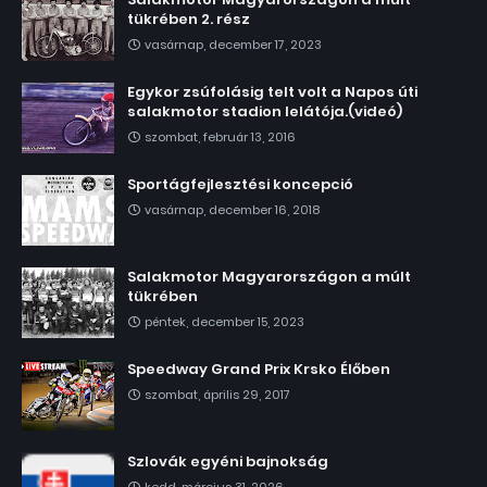
tükrében 2. rész
vasárnap, december 17, 2023
Egykor zsúfolásig telt volt a Napos úti
salakmotor stadion lelátója.(videó)
szombat, február 13, 2016
Sportágfejlesztési koncepció
vasárnap, december 16, 2018
Salakmotor Magyarországon a múlt
tükrében
péntek, december 15, 2023
Speedway Grand Prix Krsko Élőben
szombat, április 29, 2017
Szlovák egyéni bajnokság