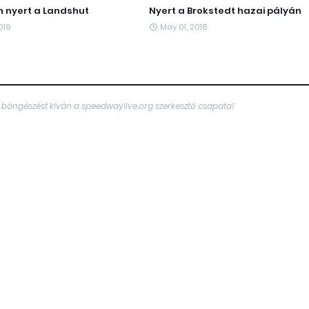
 nyert a Landshut
Nyert a Brokstedt hazai pályán
019
May 01, 2018
 böngészést kíván a speedwaylive.org szerkesztő csapata!