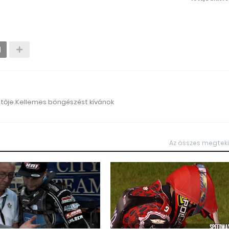
ztője.Kellemes böngészést kívánok
Az összes megtek