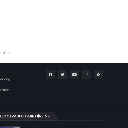
ebbi
etőség
amivel
LEGOLVASOTTABB HÍREINK