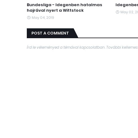
Bundesliga - Idegenben hatalmas
Idegenben
hajrával nyert a Wittstock
May 02, 2
May 04, 2019
POST A COMMENT
Írd le véleményed a témával kapcsolatban. További kellemes