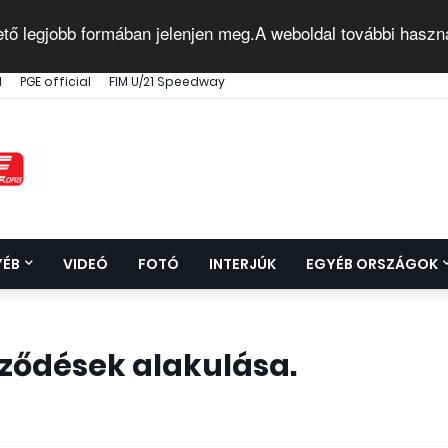
ető legjobb formában jelenjen meg.A weboldal további haszn
l
PGE official
FIM U/21 Speedway
YÉB
VIDEÓ
FOTÓ
INTERJÚK
EGYÉB ORSZÁGOK
ződések alakulása.