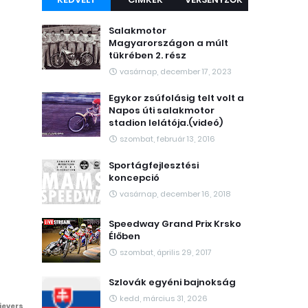
Salakmotor
Magyarországon a múlt
tükrében 2. rész
vasárnap, december 17, 2023
Egykor zsúfolásig telt volt a
Napos úti salakmotor
stadion lelátója.(videó)
szombat, február 13, 2016
Sportágfejlesztési
koncepció
vasárnap, december 16, 2018
Speedway Grand Prix Krsko
Élőben
szombat, április 29, 2017
Szlovák egyéni bajnokság
kedd, március 31, 2026
Sievers