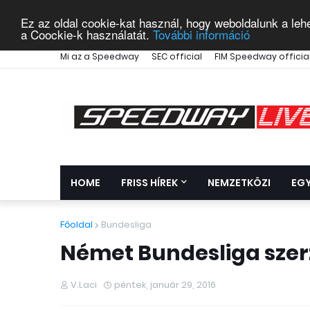
Ez az oldal cookie-kat használ, hogy weboldalunk a leh
a Coockie-k használatát.
További információ
Mi az a Speedway
SEC official
FIM Speedway officia
HOME
FRISS HÍREK
NEMZETKÖZI
EG
Főoldal
Bundesliga
Német Bundesliga szer
V.Laci
péntek, január 29, 2016