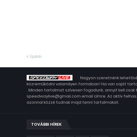
Újabb
Nagyon szeretnénk lehetősé
közreműködni valamilyen formában! Ha van saját tarta
. Minden tartalmat szívesen fogadunk, annyit kell csak
speedwaylive@gmail.com email címre. Az aktív felhasz
azonnal közzé tudnak majd tenni tartalmakat.
TOVÁBBI HÍREK