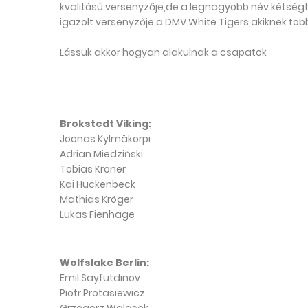
kvalitású versenyzője,de a legnagyobb név kétségte
igazolt versenyzője a DMV White Tigers,akiknek több
Lássuk akkor hogyan alakulnak a csapatok
Brokstedt Viking:
Joonas Kylmäkorpi
Adrian Miedziński
Tobias Kroner
Kai Huckenbeck
Mathias Kröger
Lukas Fienhage
Wolfslake Berlin:
Emil Sayfutdinov
Piotr Protasiewicz