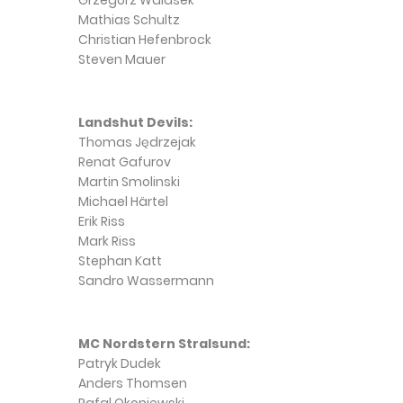
Grzegorz Walasek
Mathias Schultz
Christian Hefenbrock
Steven Mauer
Landshut Devils:
Thomas Jędrzejak
Renat Gafurov
Martin Smolinski
Michael Härtel
Erik Riss
Mark Riss
Stephan Katt
Sandro Wassermann
MC Nordstern Stralsund:
Patryk Dudek
Anders Thomsen