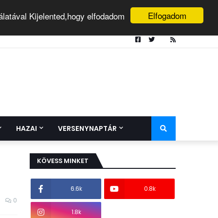
Elfogadom
álatával Kijelented,hogy elfodadom
HAZAI
VERSENYNAPTÁR
KÖVESS MINKET
6.6k
0.8k
0
1.8k