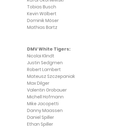
Rafal Okoniewski
Tobias Busch
Kevin Wölbert
Dominik Möser
Mathias Bartz
DMV White Tigers:
Nicolai Klindt
Justin Sedgmen
Robert Lambert
Mateusz Szczepaniak
Max Dilger
Valentin Grobauer
Michell Hofmann
Mike Jacopetti
Danny Maassen
Daniel Spiller
Ethan Spiller