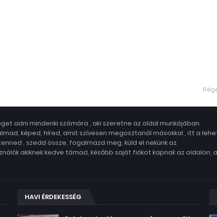
Rég
get adni mindenki számára , aki szeretne az oldal munkájában
lmad, képed, híred, amit szívesen megosztanál másokkal , itt a leh
 tenned , szedd össze, fogalmazd meg, küld el nekünk az
nálók akiknek kedve támad, később saját fiókot kapnak az oldalon, 
HAVI ÉRDEKESSÉG