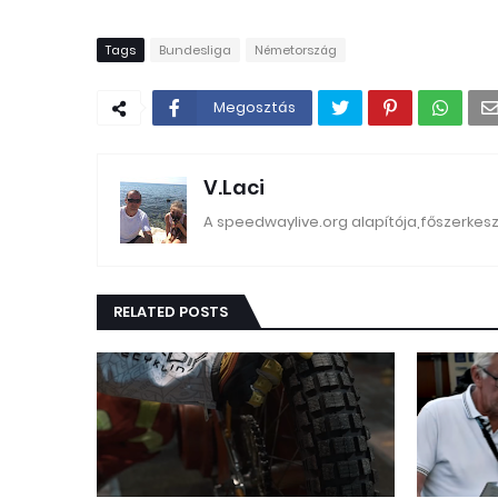
Tags
Bundesliga
Németország
Megosztás
V.Laci
A speedwaylive.org alapítója,főszerkes
RELATED POSTS