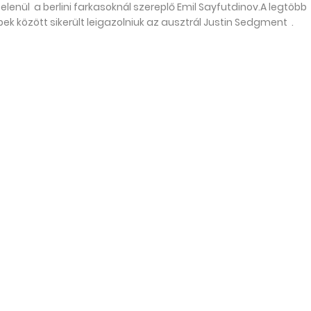
lenül a berlini farkasoknál szereplő Emil Sayfutdinov.A legtöbb
ek között sikerült leigazolniuk az ausztrál Justin Sedgment .