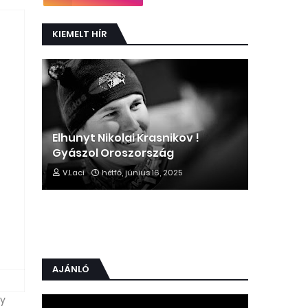
KIEMELT HÍR
Elhunyt Nikolai Krasnikov !
Gyászol Oroszország
V.Laci
hétfő, június 16, 2025
AJÁNLÓ
ly