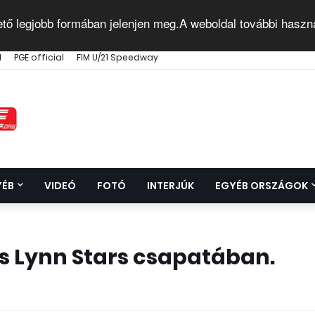
ető legjobb formában jelenjen meg.A weboldal további haszn
l
PGE official
FIM U/21 Speedway
YÉB
VIDEÓ
FOTÓ
INTERJÚK
EGYÉB ORSZÁGOK
s Lynn Stars csapatában.