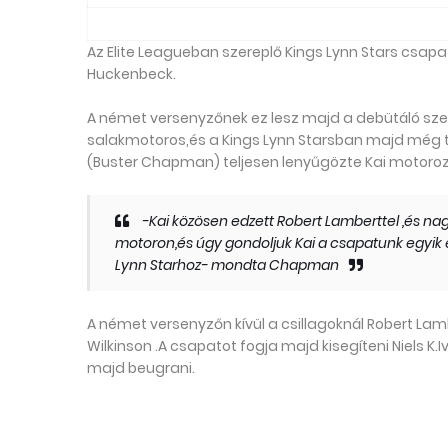
Az Elite Leagueban szereplő Kings Lynn Stars csapat
Huckenbeck.
A német versenyzőnek ez lesz majd a debütáló szez
salakmotoros,és a Kings Lynn Starsban majd még t
(Buster Chapman) teljesen lenyűgözte Kai motorozá
-Kai közösen edzett Robert Lamberttel ,és 
motoron,és úgy gondoljuk Kai a csapatunk egyik 
Lynn Starhoz- mondta Chapman
A német versenyzőn kívül a csillagoknál Robert Lam
Wilkinson .A csapatot fogja majd kisegíteni Niels K.
majd beugrani.