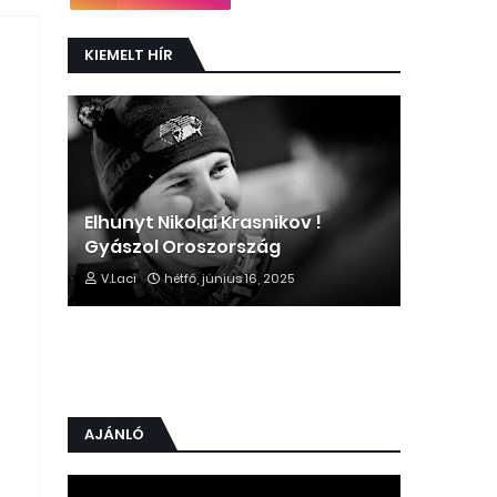
KIEMELT HÍR
Elhunyt Nikolai Krasnikov !
Gyászol Oroszország
V.Laci
hétfő, június 16, 2025
AJÁNLÓ