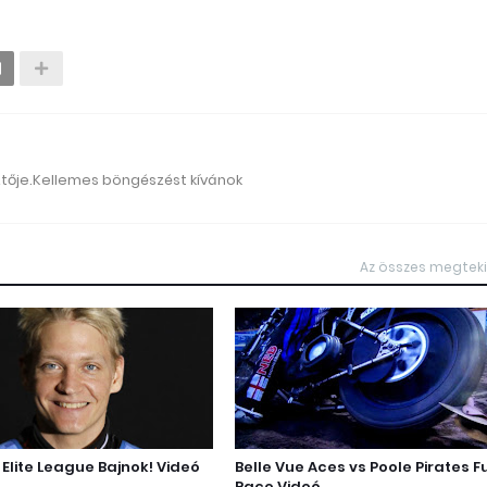
ztője.Kellemes böngészést kívánok
Az összes megtek
Elite League Bajnok! Videó
Belle Vue Aces vs Poole Pirates Fu
Race Videó