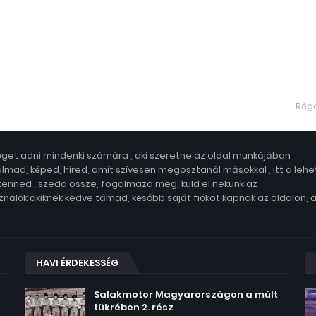
Rég
get adni mindenki számára , aki szeretne az oldal munkájában
lmad, képed, híred, amit szívesen megosztanál másokkal , itt a leh
 tenned , szedd össze, fogalmazd meg, küld el nekünk az
nálók akiknek kedve támad, később saját fiókot kapnak az oldalon, 
HAVI ÉRDEKESSÉG
Salakmotor Magyarországon a múlt
tükrében 2. rész