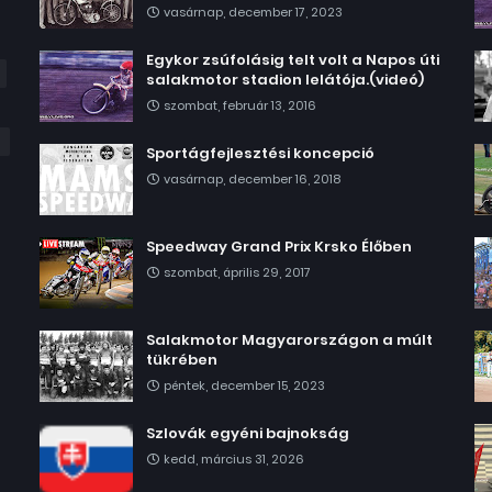
vasárnap, december 17, 2023
Egykor zsúfolásig telt volt a Napos úti
salakmotor stadion lelátója.(videó)
szombat, február 13, 2016
Sportágfejlesztési koncepció
vasárnap, december 16, 2018
Speedway Grand Prix Krsko Élőben
szombat, április 29, 2017
Salakmotor Magyarországon a múlt
tükrében
péntek, december 15, 2023
Szlovák egyéni bajnokság
kedd, március 31, 2026