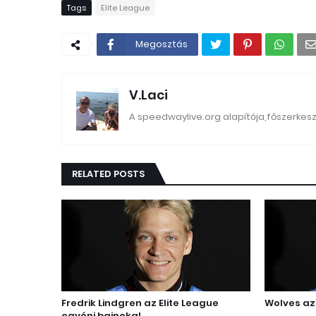
Tags
Elite League
Megosztás
V.Laci
A speedwaylive.org alapítója,főszerkes
RELATED POSTS
Fredrik Lindgren az Elite League
Wolves az 
egyéni bajnoka!