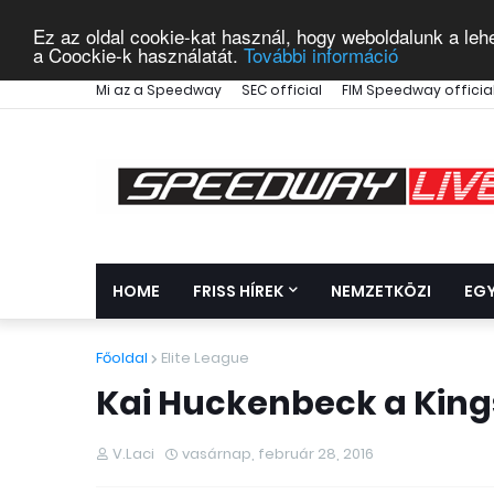
Ez az oldal cookie-kat használ, hogy weboldalunk a leh
a Coockie-k használatát.
További információ
Mi az a Speedway
SEC official
FIM Speedway officia
HOME
FRISS HÍREK
NEMZETKÖZI
EG
Főoldal
Elite League
Kai Huckenbeck a King
V.Laci
vasárnap, február 28, 2016