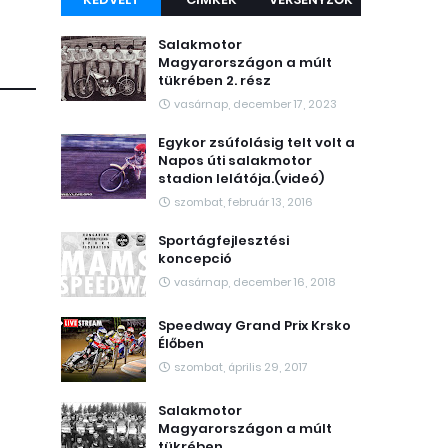
Salakmotor
Magyarországon a múlt
tükrében 2. rész
vasárnap, december 17, 2023
Egykor zsúfolásig telt volt a
Napos úti salakmotor
stadion lelátója.(videó)
szombat, február 13, 2016
Sportágfejlesztési
koncepció
vasárnap, december 16, 2018
Speedway Grand Prix Krsko
Élőben
szombat, április 29, 2017
Salakmotor
Magyarországon a múlt
tükrében