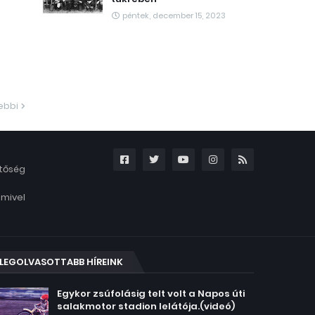
péntek, december 15, 2023
ebbi
etőség
amivel
LEGOLVASOTTABB HÍREINK
Egykor zsúfolásig telt volt a Napos úti
salakmotor stadion lelátója.(videó)