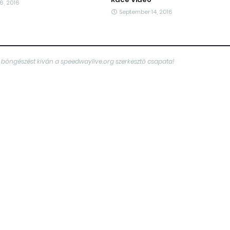
6, 2016
September 14, 2016
 böngészést kíván a speedwaylive.org szerkesztő csapata!