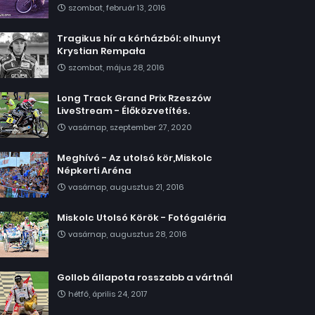
szombat, február 13, 2016
Tragikus hír a kórházból: elhunyt
Krystian Rempała
szombat, május 28, 2016
Long Track Grand Prix Rzeszów
LiveStream - Élőközvetítés.
vasárnap, szeptember 27, 2020
Meghívó - Az utolsó kör,Miskolc
Népkerti Aréna
vasárnap, augusztus 21, 2016
Miskolc Utolsó Körök - Fotógaléria
vasárnap, augusztus 28, 2016
Gollob állapota rosszabb a vártnál
hétfő, április 24, 2017