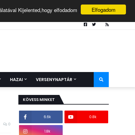
Elfogadom
álatával Kijelented,hogy elfodadom
HAZAI
VERSENYNAPTÁR
KÖVESS MINKET
6.6k
0.8k
0
1.8k