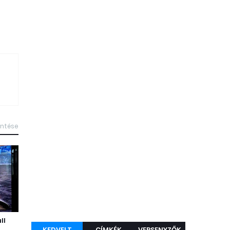
intése
ll
KEDVELT
CÍMKÉK
VERSENYZŐK