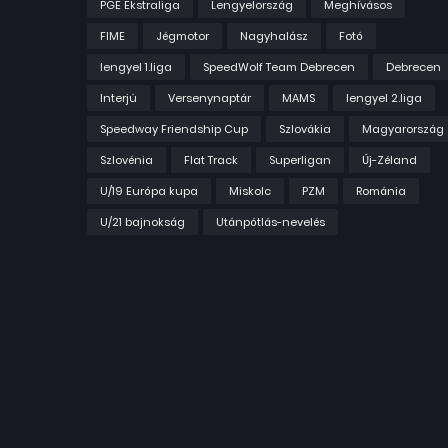
PGE Ekstraliga
Lengyelország
Meghívásos
FIME
Jégmotor
Nagyhalász
Fotó
lengyel 1.liga
SpeedWolf Team Debrecen
Debrecen
Interjú
Versenynaptár
MAMS
lengyel 2.liga
Speedway Friendship Cup
Szlovákia
Magyarország
Szlovénia
Flat Track
Superligan
Új-Zéland
U/19 Európa kupa
Miskolc
PZM
Románia
U/21 bajnokság
Utánpótlás-nevelés