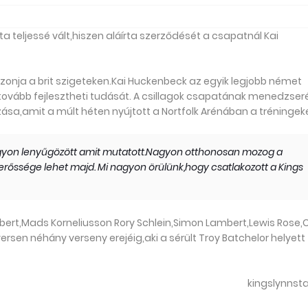
a teljessé vált,hiszen aláírta szerződését a csapatnál Kai
onja a brit szigeteken.Kai Huckenbeck az egyik legjobb német
ovább fejlesztheti tudását. A csillagok csapatának menedzser
sa,amit a múlt héten nyújtott a Nortfolk Arénában a tréningek
nagyon lenyűgözött amit mutatott.Nagyon otthonosan mozog a
erőssége lehet majd. Mi nagyon örülünk,hogy csatlakozott a Kings
bert,Mads Korneliusson Rory Schlein,Simon Lambert,Lewis Rose,C
Iversen néhány verseny erejéig,aki a sérült Troy Batchelor helyett
kingslynnsta