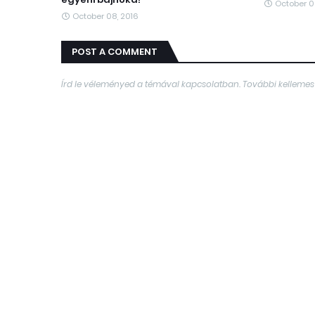
October 0
October 08, 2016
POST A COMMENT
Írd le véleményed a témával kapcsolatban. További kellemes