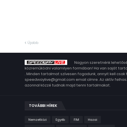
Újabb
Nagyon szeretnénk lehetősé
közreműködni valamilyen formában! Ha van saját tarta
. Minden tartalmat szívesen fogadunk, annyit kell csak
speedwaylive@gmail.com email címre. Az aktív felhasz
azonnal közzé tudnak majd tenni tartalmakat.
TOVÁBBI HÍREK
Nemzetközi
Egyéb
FIM
Hazai